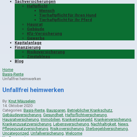
Sachversicherungen
Haftpflicht
Mensch
Tierhaftpflicht für Ihren Hund
Tierhaftpflicht für Ihr Pferd
Hausrat
Gebäude
Kfz-Versicherung
Gewerbe
Kapitalanlage
Finanzierung
Risikoversicherung
Zinstableau
Blog
Home
Basis-Rente
Unfallfrei heimwerken
Unfallfrei heimwerken
By:
Knut Mäuselein
14. Oktober 2020
Categories:
Basis-Rente
,
Bausparen
,
Betrieblicher Krankschutz
,
Gebäudeversicherung
,
Gesundheit
,
Haftpflichtversicherung
,
Hausratversicherung
,
Immobilien
,
Krankentagegeld
,
Krankenversicherung
,
Krankenzusatzversicherung
,
Lebensversicherung
,
Nachhaltigkeit
,
News
,
Pflegezusatzversicherung
,
Risikoversicherung
,
Sterbegeldversicherung
,
Uncategorized
,
Unfallversicherung
,
Welcome