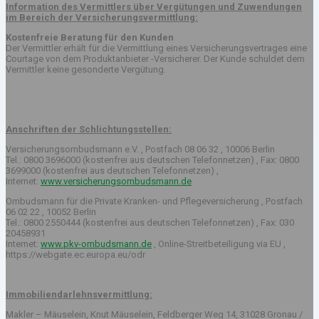
Information des Vermittlers über Vergütungen und Zuwendungen
im Bereich der Versicherungsvermittlung:
Kostenfreie Beratung für den Kunden
Der Vermittler erhält für die Vermittlung eines Versicherungsvertrages eine
Courtage von dem Produktanbieter -Versicherer. Der Kunde schuldet dem
Vermittler keine gesonderte Vergütung.
Anschriften der Schlichtungsstellen:
Versicherungsombudsmann e.V. , Postfach 08 06 32 , 10006 Berlin
Tel.: 0800 3696000 (kostenfrei aus deutschen Telefonnetzen) , Fax: 0800
3699000 (kostenfrei aus deutschen Telefonnetzen) ,
Internet:
www.versicherungsombudsmann.de
Ombudsmann für die Private Kranken- und Pflegeversicherung , Postfach
06 02 22 , 10052 Berlin
Tel.: 0800 2550444 (kostenfrei aus deutschen Telefonnetzen) , Fax: 030
20458931
Internet:
www.pkv-ombudsmann.de
, Online-Streitbeteiligung via EU ,
https://webgate.ec.europa.eu/odr
Immobiliendarlehnsvermittlung:
Makler – Mäuselein, Knut Mäuselein, Feldberger Weg 14, 31028 Gronau /