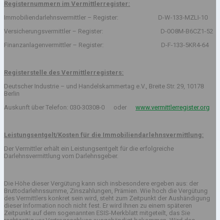
Registernummern im Vermittlerregister:
Immobiliendarlehnsvermittler – Register: D-W-133-MZLI-10
Versicherungsvermittler – Register: D-0O8M-B6CZ1-52
Finanzanlagenvermittler – Register: D-F-133-5KR4-64
Registerstelle des Vermittlerregisters:
Deutscher Industrie – und Handelskammertag e.V., Breite Str. 29, 10178
Berlin
Auskunft über Telefon: 030-30308-0 oder
www.vermittlerregister.org
Leistungsentgelt/Kosten für die Immobiliendarlehnsvermittlung:
Der Vermittler erhält ein Leistungsentgelt für die erfolgreiche
Darlehnsvermittlung vom Darlehnsgeber.
Die Höhe dieser Vergütung kann sich insbesondere ergeben aus: der
Bruttodarlehnssumme, Zinszahlungen, Prämien. Wie hoch die Vergütung
des Vermittlers konkret sein wird, steht zum Zeitpunkt der Aushändigung
dieser Information noch nicht fest. Er wird Ihnen zu einem späteren
Zeitpunkt auf dem sogenannten ESIS-Merkblatt mitgeteilt, das Sie