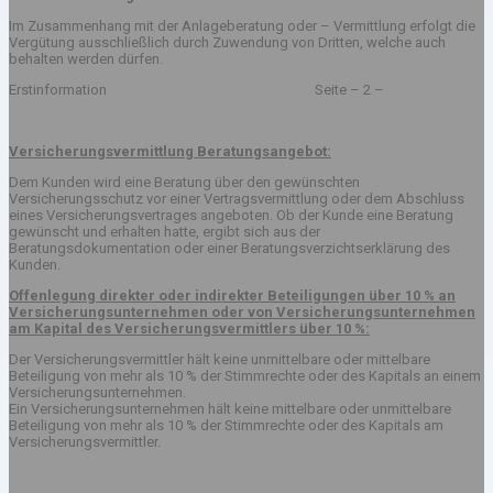
Im Zusammenhang mit der Anlageberatung oder – Vermittlung erfolgt die
Vergütung ausschließlich durch Zuwendung von Dritten, welche auch
behalten werden dürfen.
Erstinformation Seite – 2 –
Versicherungsvermittlung Beratungsangebot:
Dem Kunden wird eine Beratung über den gewünschten
Versicherungsschutz vor einer Vertragsvermittlung oder dem Abschluss
eines Versicherungsvertrages angeboten. Ob der Kunde eine Beratung
gewünscht und erhalten hatte, ergibt sich aus der
Beratungsdokumentation oder einer Beratungsverzichtserklärung des
Kunden.
Offenlegung direkter oder indirekter Beteiligungen über 10 % an
Versicherungsunternehmen oder von Versicherungsunternehmen
am Kapital des Versicherungsvermittlers über 10 %:
Der Versicherungsvermittler hält keine unmittelbare oder mittelbare
Beteiligung von mehr als 10 % der Stimmrechte oder des Kapitals an einem
Versicherungsunternehmen.
Ein Versicherungsunternehmen hält keine mittelbare oder unmittelbare
Beteiligung von mehr als 10 % der Stimmrechte oder des Kapitals am
Versicherungsvermittler.