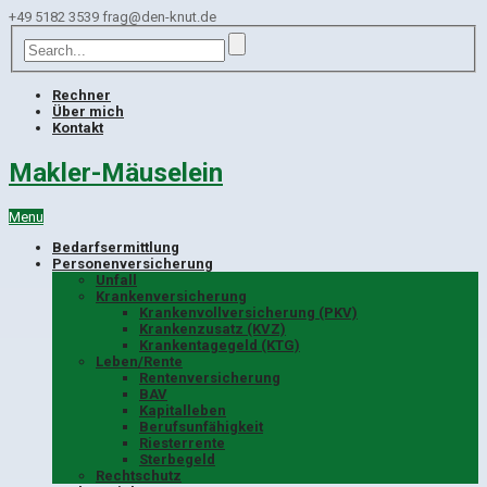
+49 5182 3539
frag@den-knut.de
Rechner
Über mich
Kontakt
Makler-Mäuselein
Menu
Bedarfsermittlung
Personenversicherung
Unfall
Krankenversicherung
Krankenvollversicherung (PKV)
Krankenzusatz (KVZ)
Krankentagegeld (KTG)
Leben/Rente
Rentenversicherung
BAV
Kapitalleben
Berufsunfähigkeit
Riesterrente
Sterbegeld
Rechtschutz