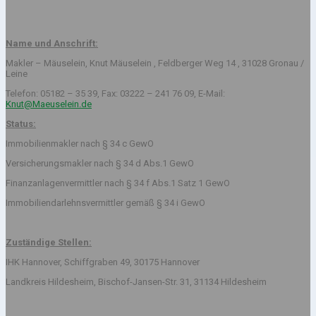
Name und Anschrift:
Makler – Mäuselein, Knut Mäuselein , Feldberger Weg 14 , 31028 Gronau /
Leine
Telefon: 05182 – 35 39, Fax: 03222 – 241 76 09, E-Mail:
Knut@Maeuselein.de
Status:
Immobilienmakler nach § 34 c GewO
Versicherungsmakler nach § 34 d Abs.1 GewO
Finanzanlagenvermittler nach § 34 f Abs.1 Satz 1 GewO
Immobiliendarlehnsvermittler gemäß § 34 i GewO
Zuständige Stellen:
IHK Hannover, Schiffgraben 49, 30175 Hannover
Landkreis Hildesheim, Bischof-Jansen-Str. 31, 31134 Hildesheim