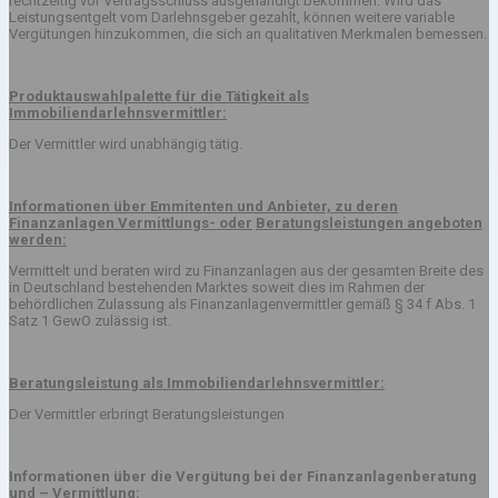
rechtzeitig vor Vertragsschluss ausgehändigt bekommen. Wird das
Leistungsentgelt vom Darlehnsgeber gezahlt, können weitere variable
Vergütungen hinzukommen, die sich an qualitativen Merkmalen bemessen.
Produktauswahlpalette für die Tätigkeit als
Immobiliendarlehnsvermittler:
Der Vermittler wird unabhängig tätig.
Informationen über Emmitenten und Anbieter, zu deren
Finanzanlagen Vermittlungs- oder
Beratungsleistungen angeboten
werden:
Vermittelt und beraten wird zu Finanzanlagen aus der gesamten Breite des
in Deutschland bestehenden Marktes soweit dies im Rahmen der
behördlichen Zulassung als Finanzanlagenvermittler gemäß § 34 f Abs. 1
Satz 1 GewO zulässig ist.
Beratungsleistung als Immobiliendarlehnsvermittler:
Der Vermittler erbringt Beratungsleistungen
Informationen über die Vergütung bei der Finanzanlagenberatung
und – Vermittlung: