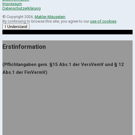
Impressum
Datenschutzerklärung
© Copyright 2026,
Makler-Mäuselein
By continuing to browse this site, you agree to our
use of cookies
.
I Understand
Erstinformation
(Pflichtangaben gem. §15 Abs.1 der VersVemV und § 12
Abs.1 der FinVermV)