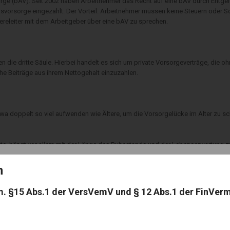
sorge (bAV). Seit 2002 haben Arbeitnehmer das Recht auf eine bAV durch Entge
svorsorge eingezahlt. Der Vorteil: Arbeitnehmer müssen keine Steuern oder So
iereleiter mit dem Arbeitgeber über eine bAV zu sprechen.
n die dritte Säule. Hierbei handelt es sich um private Vorsorgeverträge, die 
ohe Beiträge aus ihrem Nettogehalt einzuzahlen.
wa doppelt so viel aufwenden wie Ältere, um die Vorsorgelücke im Alter zu s
ollte, hängt vor allem mit der Länge des Ruhestands und der Lebenserwartung
er Rentenrechner des GDV.
on
ivate Rentenversicherung bereits ab einem monatlichen Beitrag von 30 bis 50 E
ie Beiträge sollten sich an die verschiedenen Lebensabschnitte wie Berufswech
m. §15 Abs.1 der VersVemV und § 12 Abs.1 der FinVer
tzen lassen. Sparer können bei der privaten Absicherung das Renteneintritt
u