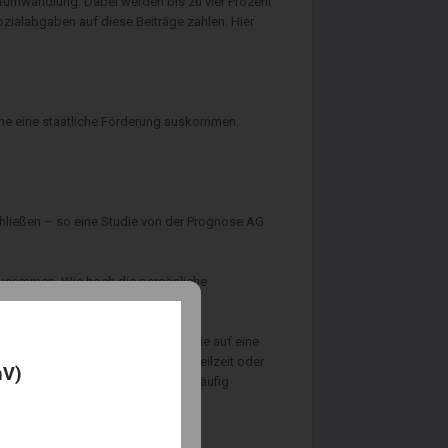
ltumwandlung. Dabei werden bis zu vier Prozent
zialabgaben auf diese Beiträge zahlen. Hier
ohne eine staatliche Förderung auskommen.
chließen – so eine Studie von der Prognose AG
 zusammen. Wie hoch die persönliche
uro abzuschließen. Dabei sollten sie auf eine
sel, Hochzeit, Familiengründung, Teilzeit oder
mV)
salter und den Auszahlungsmodus häufig