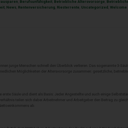
Bausparen
,
Berufsunfähigkeit
,
Betriebliche Altersvorsorge
,
Betrieblich
eit
,
News
,
Rentenversicherung
,
Riesterrente
,
Uncategorized
,
Welcome
önnen junge Menschen schnell den Überblick verlieren. Das sogenannte 3-Säul
schiedlichen Möglichkeiten der Altersvorsorge zusammen: gesetzliche, betriebli
 erste Säule und dient als Basis: Jeder Angestellte und auch einige Selbstst
rhältnis teilen sich dabei Arbeitnehmer und Arbeitgeber den Beitrag zu gleich
n Nettoeinkommens ab.