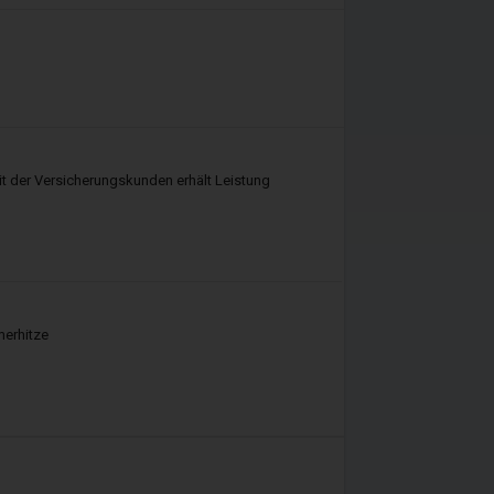
t der Versicherungskunden erhält Leistung
erhitze
, Prämien. Wie hoch die
 nicht fest. Er wird Ihnen zu
sschluss ausgehändigt
hinzukommen, die sich an