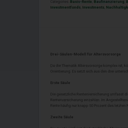
Categories:
Basis-Rente
,
Baufinanzierung
,
Investmentfonds
,
Investments
,
Nachhaltigk
Drei-Säulen-Modell für Altersvorsorge
Da die Thematik Altersvorsorge komplex ist, k
Orientierung. Es setzt sich aus den drei unter
Erste Säule
Die gesetzliche Rentenversicherung umfasst die
Rentenversicherung einzahlen. Im Angestelltenve
Rente häufig nur knapp 50 Prozent des letzte
Zweite Säule