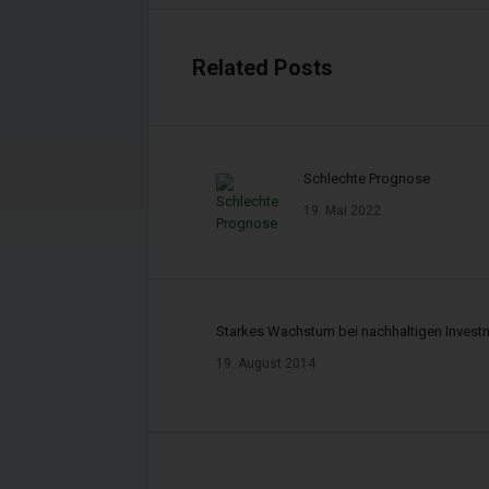
Related Posts
Registerstelle des Vermitt
Deutscher Industrie – und Ha
Auskunft über Telefon: 0
Schlechte Prognose
19. Mai 2022
Leistungsentgelt/Kosten f
Der Vermittler erhält ein Lei
Starkes Wachstum bei nachhaltigen Invest
19. August 2014
Die Höhe dieser Vergütung k
Vergütung des Vermittlers ko
einem späteren Zeitpunkt au
bekommen. Wird das Leistun
qualitativen Merkmalen bem