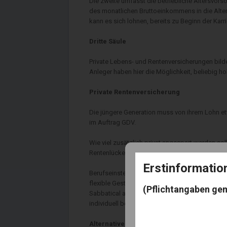
Die zweite umfasst die betriebliche Altersvor
des monatlichen Bruttoeinkommens in die Alter
kann es sich lohnen, bereits zu Beginn der Karr
Dritte Säule
Private Lebens- und Rentenversicherungen bilde
Anleger haben hier die Möglichkeit, beliebig h
Private Rentenversicherung
Die jüngere Generation muss von ihrem Lohn et
im Auftrag GDV.
Wie viel zusätzlich privat angespart werden s
Rentenlücke voraussichtlich sein wird, zeigt d
Erstinformati
Berufseinsteiger haben die Möglichkeit, eine pr
flexible Gestaltung der Versicherung achten. D
(Pflichtangaben ge
Sabbatical anpassen oder zeitweise auch ausse
individuell bestimmen.
Alternativen gibt es zum Vermögensaufba