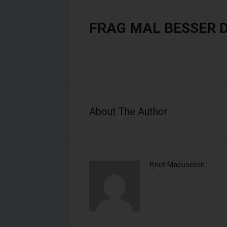
Finanzanlagenvermittler nac
FRAG MAL BESSER 
Immobiliendarlehnsvermittl
Zuständige Stellen:
IHK Hannover, Schiffgraben 
About The Author
Landkreis Hildesheim, Bisch
Registernummern im Vermi
Knut Maeuselein
Immobiliendarlehnsverm
Versicherungsvermit
Finanzanlagenvermitt