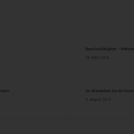
lerregisters:
ndelskammertag e.V., Breite Str. 29, 10178 Berlin
30-30308-0 oder
www.vermittlerregister.org
Berufsunfähigkeit – Mehrhei
29. März 2016
ür die Immobiliendarlehnsvermittlung:
stungsentgelt für die erfolgreiche Darlehnsvermittlung vom Darlehnsgeber.
ments
So überstehen Sie die Somm
4. August 2013
ann sich insbesondere ergeben aus: der Bruttodarlehnssumme, Zinszahlungen
nkret sein wird, steht zum Zeitpunkt der Aushändigung dieser Information noch
f dem sogenannten ESIS-Merkblatt mitgeteilt, das Sie rechtzeitig vor Vertrag
gsentgelt vom Darlehnsgeber gezahlt, können weitere variable Vergütungen 
essen.