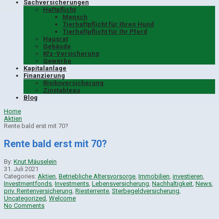
Sachversicherungen
Haftpflicht
Mensch
Tierhaftpflicht für Ihren Hund
Tierhaftpflicht für Ihr Pferd
Hausrat
Gebäude
Kfz-Versicherung
Gewerbe
Kapitalanlage
Finanzierung
Risikoversicherung
Zinstableau
Blog
Home
Aktien
Rente bald erst mit 70?
Rente bald erst mit 70?
By:
Knut Mäuselein
31. Juli 2021
Categories:
Aktien
,
Betriebliche Altersvorsorge
,
Immobilien
,
investieren
,
Investmentfonds
,
Investments
,
Lebensversicherung
,
Nachhaltigkeit
,
News
,
priv. Rentenversicherung
,
Riesterrente
,
Sterbegeldversicherung
,
Uncategorized
,
Welcome
No Comments