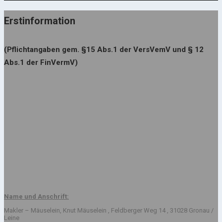
Erstinformation
(Pflichtangaben gem. §15 Abs.1 der VersVemV und § 12
Abs.1 der FinVermV)
Name und Anschrift:
Makler – Mäuselein, Knut Mäuselein , Feldberger Weg 14 , 31028 Gronau /
Leine