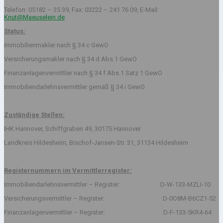
Telefon: 05182 – 35 39, Fax: 03222 – 241 76 09, E-Mail:
Knut@Maeuselein.de
Status:
Immobilienmakler nach § 34 c GewO
Versicherungsmakler nach § 34 d Abs.1 GewO
Finanzanlagenvermittler nach § 34 f Abs.1 Satz 1 GewO
Immobiliendarlehnsvermittler gemäß § 34 i GewO
Zuständige Stellen:
IHK Hannover, Schiffgraben 49, 30175 Hannover
Landkreis Hildesheim, Bischof-Jansen-Str. 31, 31134 Hildesheim
Registernummern im Vermittlerregister:
Immobiliendarlehnsvermittler – Register: D-W-133-MZLI-10
Versicherungsvermittler – Register: D-0O8M-B6CZ1-52
Finanzanlagenvermittler – Register: D-F-133-5KR4-64