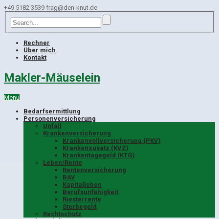
+49 5182 3539
frag@den-knut.de
Rechner
Über mich
Kontakt
Makler-Mäuselein
Menu
Bedarfsermittlung
Personenversicherung
Unfall
Krankenversicherung
Krankenvollversicherung (PKV)
Krankenzusatz (KVZ)
Krankentagegeld (KTG)
Leben/Rente
Rentenversicherung
BAV
Kapitalleben
Berufsunfähigkeit
Riesterrente
Sterbegeld
Rechtschutz