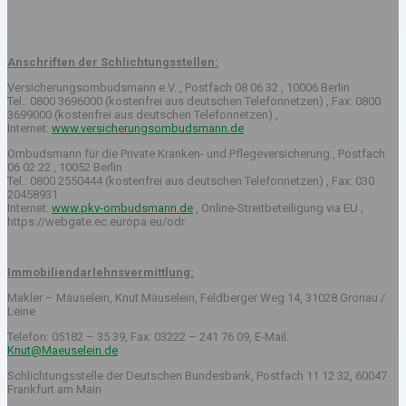
Anschriften der Schlichtungsstellen:
Versicherungsombudsmann e.V. , Postfach 08 06 32 , 10006 Berlin
Tel.: 0800 3696000 (kostenfrei aus deutschen Telefonnetzen) , Fax: 0800
3699000 (kostenfrei aus deutschen Telefonnetzen) ,
Internet:
www.versicherungsombudsmann.de
Ombudsmann für die Private Kranken- und Pflegeversicherung , Postfach
06 02 22 , 10052 Berlin
Tel.: 0800 2550444 (kostenfrei aus deutschen Telefonnetzen) , Fax: 030
20458931
Internet:
www.pkv-ombudsmann.de
, Online-Streitbeteiligung via EU ,
https://webgate.ec.europa.eu/odr
Immobiliendarlehnsvermittlung:
Makler – Mäuselein, Knut Mäuselein, Feldberger Weg 14, 31028 Gronau /
Leine
Telefon: 05182 – 35 39, Fax: 03222 – 241 76 09, E-Mail:
Knut@Maeuselein.de
Schlichtungsstelle der Deutschen Bundesbank, Postfach 11 12 32, 60047
Frankfurt am Main