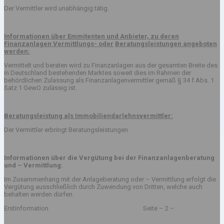
Der Vermittler wird unabhängig tätig.
Informationen über Emmitenten und Anbieter, zu deren
Finanzanlagen Vermittlungs- oder
Beratungsleistungen angeboten
werden:
Vermittelt und beraten wird zu Finanzanlagen aus der gesamten Breite des
in Deutschland bestehenden Marktes soweit dies im Rahmen der
behördlichen Zulassung als Finanzanlagenvermittler gemäß § 34 f Abs. 1
Satz 1 GewO zulässig ist.
Beratungsleistung als Immobiliendarlehnsvermittler:
Der Vermittler erbringt Beratungsleistungen
Informationen über die Vergütung bei der Finanzanlagenberatung
und – Vermittlung:
Im Zusammenhang mit der Anlageberatung oder – Vermittlung erfolgt die
Vergütung ausschließlich durch Zuwendung von Dritten, welche auch
behalten werden dürfen.
Erstinformation Seite – 2 –