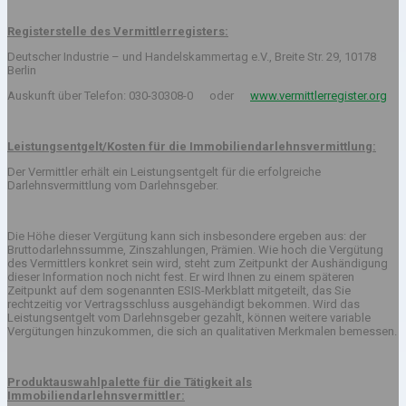
Registerstelle des Vermittlerregisters:
Deutscher Industrie – und Handelskammertag e.V., Breite Str. 29, 10178
Berlin
Auskunft über Telefon: 030-30308-0 oder
www.vermittlerregister.org
Leistungsentgelt/Kosten für die Immobiliendarlehnsvermittlung:
Der Vermittler erhält ein Leistungsentgelt für die erfolgreiche
Darlehnsvermittlung vom Darlehnsgeber.
Die Höhe dieser Vergütung kann sich insbesondere ergeben aus: der
Bruttodarlehnssumme, Zinszahlungen, Prämien. Wie hoch die Vergütung
des Vermittlers konkret sein wird, steht zum Zeitpunkt der Aushändigung
dieser Information noch nicht fest. Er wird Ihnen zu einem späteren
Zeitpunkt auf dem sogenannten ESIS-Merkblatt mitgeteilt, das Sie
rechtzeitig vor Vertragsschluss ausgehändigt bekommen. Wird das
Leistungsentgelt vom Darlehnsgeber gezahlt, können weitere variable
Vergütungen hinzukommen, die sich an qualitativen Merkmalen bemessen.
Produktauswahlpalette für die Tätigkeit als
Immobiliendarlehnsvermittler: