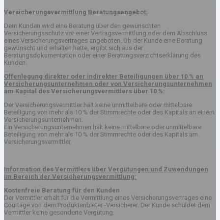
Versicherungsvermittlung Beratungsangebot:
Dem Kunden wird eine Beratung über den gewünschten
Versicherungsschutz vor einer Vertragsvermittlung oder dem Abschluss
eines Versicherungsvertrages angeboten. Ob der Kunde eine Beratung
gewünscht und erhalten hatte, ergibt sich aus der
Beratungsdokumentation oder einer Beratungsverzichtserklärung des
Kunden.
Offenlegung direkter oder indirekter Beteiligungen über 10 % an
Versicherungsunternehmen oder von Versicherungsunternehmen
am Kapital des Versicherungsvermittlers über 10 %:
Der Versicherungsvermittler hält keine unmittelbare oder mittelbare
Beteiligung von mehr als 10 % der Stimmrechte oder des Kapitals an einem
Versicherungsunternehmen.
Ein Versicherungsunternehmen hält keine mittelbare oder unmittelbare
Beteiligung von mehr als 10 % der Stimmrechte oder des Kapitals am
Versicherungsvermittler.
Information des Vermittlers über Vergütungen und Zuwendungen
im Bereich der Versicherungsvermittlung:
Kostenfreie Beratung für den Kunden
Der Vermittler erhält für die Vermittlung eines Versicherungsvertrages eine
Courtage von dem Produktanbieter -Versicherer. Der Kunde schuldet dem
Vermittler keine gesonderte Vergütung.