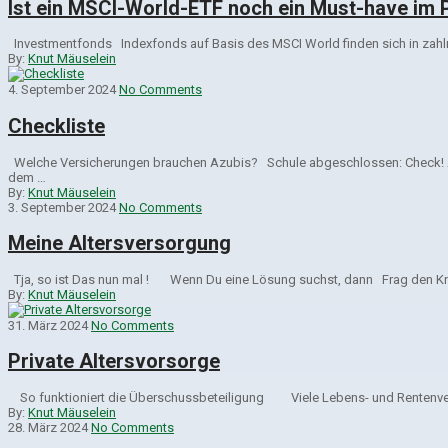
Ist ein MSCI-World-ETF noch ein Must-have im P
Investmentfonds Indexfonds auf Basis des MSCI World finden sich in zahlre
By:
Knut Mäuselein
4. September 2024
No Comments
Checkliste
Welche Versicherungen brauchen Azubis? Schule abgeschlossen: Check! Ausb
dem …
By:
Knut Mäuselein
3. September 2024
No Comments
Meine Altersversorgung
Tja, so ist Das nun mal ! Wenn Du eine Lösung suchst, dann Frag den Kn
By:
Knut Mäuselein
31. März 2024
No Comments
Private Altersvorsorge
So funktioniert die Überschussbeteiligung Viele Lebens- und Rentenversic
By:
Knut Mäuselein
28. März 2024
No Comments