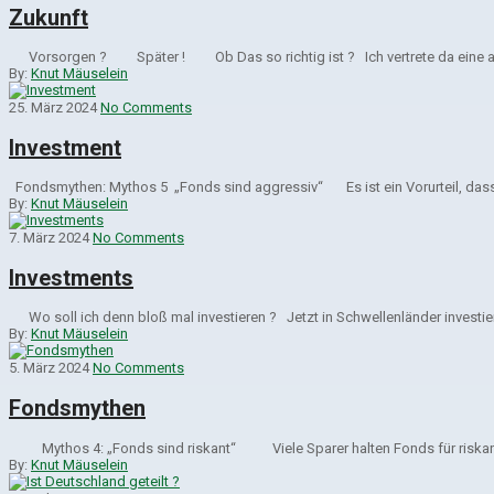
Zukunft
Vorsorgen ? Später ! Ob Das so richtig ist ? Ich vertrete da eine a
By:
Knut Mäuselein
25. März 2024
No Comments
Investment
Fondsmythen: Mythos 5 „Fonds sind aggressiv“ Es ist ein Vorurteil, dass F
By:
Knut Mäuselein
7. März 2024
No Comments
Investments
Wo soll ich denn bloß mal investieren ? Jetzt in Schwellenländer investier
By:
Knut Mäuselein
5. März 2024
No Comments
Fondsmythen
Mythos 4: „Fonds sind riskant“ Viele Sparer halten Fonds für
By:
Knut Mäuselein