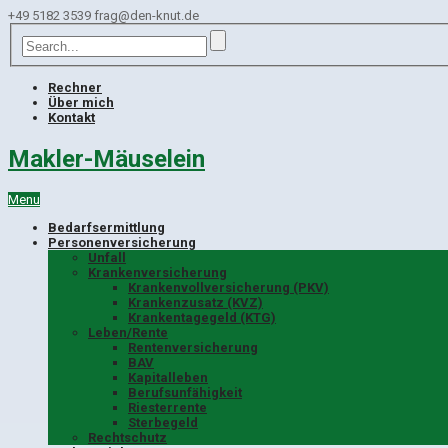
+49 5182 3539
frag@den-knut.de
Rechner
Über mich
Kontakt
Makler-Mäuselein
Menu
Bedarfsermittlung
Personenversicherung
Unfall
Krankenversicherung
Krankenvollversicherung (PKV)
Krankenzusatz (KVZ)
Krankentagegeld (KTG)
Leben/Rente
Rentenversicherung
BAV
Kapitalleben
Berufsunfähigkeit
Riesterrente
Sterbegeld
Rechtschutz