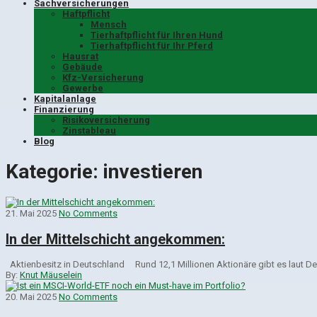
Sachversicherungen
Haftpflicht
Mensch
Tierhaftpflicht für Ihren Hund
Tierhaftpflicht für Ihr Pferd
Hausrat
Gebäude
Kfz-Versicherung
Gewerbe
Kapitalanlage
Finanzierung
Risikoversicherung
Zinstableau
Blog
Kategorie:
investieren
21. Mai 2025
No Comments
In der Mittelschicht angekommen:
Aktienbesitz in Deutschland Rund 12,1 Millionen Aktionäre gibt es laut Deu
By:
Knut Mäuselein
20. Mai 2025
No Comments