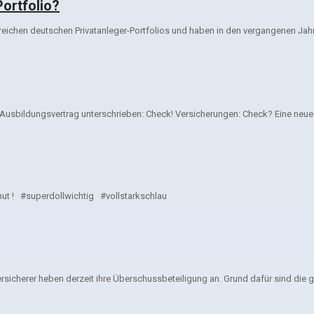
ortfolio?
ichen deutschen Privatanleger-Portfolios und haben in den vergangenen Jahre
ildungsvertrag unterschrieben: Check! Versicherungen: Check? Eine neue Au
ut ! #superdollwichtig #vollstarkschlau
herer heben derzeit ihre Überschussbeteiligung an. Grund dafür sind die g