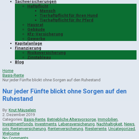
Sachversicherungen
Haftpflicht
Mensch
Tierhaftpflicht für Ihren Hund
Tierhaftpflicht für Ihr Pferd
Hausrat
Gebäude
Kfz-Versicherung
Gewerbe
Kapitalanlage
Finanzierung
Risikoversicherung
Zinstableau
Blog
Home
Basis-Rente
Nur jeder Fünfte blickt ohne Sorgen auf den Ruhestand
Nur jeder Fünfte blickt ohne Sorgen auf den
Ruhestand
By:
Knut Mäuselein
2. Dezember 2019
Categories:
Basis-Rente
,
Betriebliche Altersvorsorge
,
Immobilien
,
Investmentfonds
,
Investments
,
Lebensversicherung
,
Nachhaltigkeit
,
News
,
priv. Rentenversicherung
,
Rentenversicherung
,
Riesterrente
,
Uncategorized
,
Welcome
No Comments