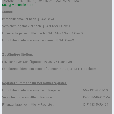
Telefon: 05182 – 35 39, Fax: 03222 – 241 76 09, E-Mail:
Knut@Maeuselein.de
Status:
Immobilienmakler nach § 34 c GewO
Versicherungsmakler nach § 34 d Abs.1 GewO
Finanzanlagenvermittler nach § 34 f Abs.1 Satz 1 GewO
Immobiliendarlehnsvermittler gemäß § 34 i GewO
Zuständige Stellen:
IHK Hannover, Schiffgraben 49, 30175 Hannover
Landkreis Hildesheim, Bischof-Jansen-Str. 31, 31134 Hildesheim
Registernummern im Vermittlerregister:
Immobiliendarlehnsvermittler – Register: D-W-133-MZLI-10
Versicherungsvermittler – Register: D-0O8M-B6CZ1-52
Finanzanlagenvermittler – Register: D-F-133-5KR4-64