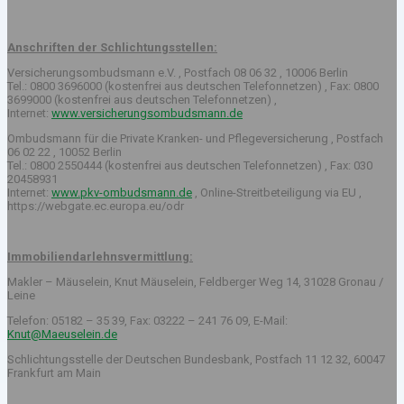
Anschriften der Schlichtungsstellen:
Versicherungsombudsmann e.V. , Postfach 08 06 32 , 10006 Berlin
Tel.: 0800 3696000 (kostenfrei aus deutschen Telefonnetzen) , Fax: 0800
3699000 (kostenfrei aus deutschen Telefonnetzen) ,
Internet:
www.versicherungsombudsmann.de
Ombudsmann für die Private Kranken- und Pflegeversicherung , Postfach
06 02 22 , 10052 Berlin
Tel.: 0800 2550444 (kostenfrei aus deutschen Telefonnetzen) , Fax: 030
20458931
Internet:
www.pkv-ombudsmann.de
, Online-Streitbeteiligung via EU ,
https://webgate.ec.europa.eu/odr
Immobiliendarlehnsvermittlung:
Makler – Mäuselein, Knut Mäuselein, Feldberger Weg 14, 31028 Gronau /
Leine
Telefon: 05182 – 35 39, Fax: 03222 – 241 76 09, E-Mail:
Knut@Maeuselein.de
Schlichtungsstelle der Deutschen Bundesbank, Postfach 11 12 32, 60047
Frankfurt am Main