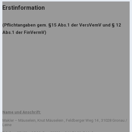
Erstinformation
(Pflichtangaben gem. §15 Abs.1 der VersVemV und § 12
Abs.1 der FinVermV)
Name und Anschrift:
Makler – Mäuselein, Knut Mäuselein , Feldberger Weg 14 , 31028 Gronau /
Leine