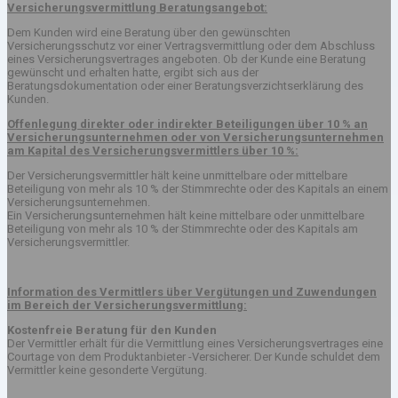
Versicherungsvermittlung Beratungsangebot:
Dem Kunden wird eine Beratung über den gewünschten
Versicherungsschutz vor einer Vertragsvermittlung oder dem Abschluss
eines Versicherungsvertrages angeboten. Ob der Kunde eine Beratung
gewünscht und erhalten hatte, ergibt sich aus der
Beratungsdokumentation oder einer Beratungsverzichtserklärung des
Kunden.
Offenlegung direkter oder indirekter Beteiligungen über 10 % an
Versicherungsunternehmen oder von Versicherungsunternehmen
am Kapital des Versicherungsvermittlers über 10 %:
Der Versicherungsvermittler hält keine unmittelbare oder mittelbare
Beteiligung von mehr als 10 % der Stimmrechte oder des Kapitals an einem
Versicherungsunternehmen.
Ein Versicherungsunternehmen hält keine mittelbare oder unmittelbare
Beteiligung von mehr als 10 % der Stimmrechte oder des Kapitals am
Versicherungsvermittler.
Information des Vermittlers über Vergütungen und Zuwendungen
im Bereich der Versicherungsvermittlung:
Kostenfreie Beratung für den Kunden
Der Vermittler erhält für die Vermittlung eines Versicherungsvertrages eine
Courtage von dem Produktanbieter -Versicherer. Der Kunde schuldet dem
Vermittler keine gesonderte Vergütung.