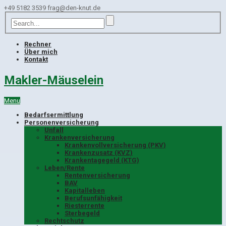
+49 5182 3539
frag@den-knut.de
Rechner
Über mich
Kontakt
Makler-Mäuselein
Menu
Bedarfsermittlung
Personenversicherung
Unfall
Krankenversicherung
Krankenvollversicherung (PKV)
Krankenzusatz (KVZ)
Krankentagegeld (KTG)
Leben/Rente
Rentenversicherung
BAV
Kapitalleben
Berufsunfähigkeit
Riesterrente
Sterbegeld
Rechtschutz