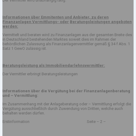
Der Vermittler wird unabhängig tätig.
Informationen über Emmitenten und Anbieter, zu deren
Finanzanlagen Vermittlungs- oder
Beratungsleistungen angeboten
werden:
Vermittelt und beraten wird zu Finanzanlagen aus der gesamten Breite des
in Deutschland bestehenden Marktes soweit dies im Rahmen der
behördlichen Zulassung als Finanzanlagenvermittler gemäß § 34 f Abs. 1
Satz 1 GewO zulässig ist.
Beratungsleistung als Immobiliendarlehnsvermittler:
Der Vermittler erbringt Beratungsleistungen
Informationen über die Vergütung bei der Finanzanlagenberatung
und – Vermittlung:
Im Zusammenhang mit der Anlageberatung oder – Vermittlung erfolgt die
Vergütung ausschließlich durch Zuwendung von Dritten, welche auch
behalten werden dürfen.
Erstinformation Seite – 2 –