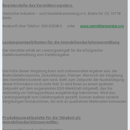
Registerstelle des Vermittlerregisters:
Deutscher Industrie – und Handelskammertag e.V., Breite Str. 29, 10178
Berlin
Auskunft über Telefon: 030-30308-0 oder
www.vermittlerregister.org
Leistungsentgelt/Kosten für die Immobiliendarlehnsvermittlung:
Der Vermittler erhält ein Leistungsentgelt für die erfolgreiche
Darlehnsvermittlung vom Darlehnsgeber.
Die Höhe dieser Vergütung kann sich insbesondere ergeben aus: der
Bruttodarlehnssumme, Zinszahlungen, Prämien. Wie hoch die Vergütung
des Vermittlers konkret sein wird, steht zum Zeitpunkt der Aushändigung
dieser Information noch nicht fest. Er wird Ihnen zu einem späteren
Zeitpunkt auf dem sogenannten ESIS-Merkblatt mitgeteilt, das Sie
rechtzeitig vor Vertragsschluss ausgehändigt bekommen. Wird das
Leistungsentgelt vom Darlehnsgeber gezahlt, können weitere variable
Vergütungen hinzukommen, die sich an qualitativen Merkmalen bemessen.
Produktauswahlpalette für die Tätigkeit als
Immobiliendarlehnsvermittler: