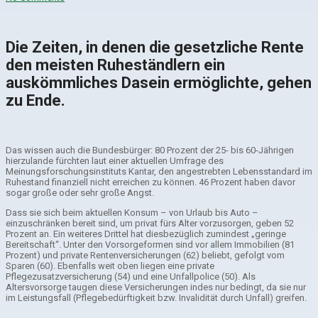
Die Zeiten, in denen die gesetzliche Rente
den meisten Ruheständlern ein
auskömmliches Dasein ermöglichte, gehen
zu Ende.
Das wissen auch die Bundesbürger: 80 Prozent der 25- bis 60-Jährigen
hierzulande fürchten laut einer aktuellen Umfrage des
Meinungsforschungsinstituts Kantar, den angestrebten Lebensstandard im
Ruhestand finanziell nicht erreichen zu können. 46 Prozent haben davor
sogar große oder sehr große Angst.
Dass sie sich beim aktuellen Konsum – von Urlaub bis Auto –
einzuschränken bereit sind, um privat fürs Alter vorzusorgen, geben 52
Prozent an. Ein weiteres Drittel hat diesbezüglich zumindest „geringe
Bereitschaft“. Unter den Vorsorgeformen sind vor allem Immobilien (81
Prozent) und private Rentenversicherungen (62) beliebt, gefolgt vom
Sparen (60). Ebenfalls weit oben liegen eine private
Pflegezusatzversicherung (54) und eine Unfallpolice (50). Als
Altersvorsorge taugen diese Versicherungen indes nur bedingt, da sie nur
im Leistungsfall (Pflegebedürftigkeit bzw. Invalidität durch Unfall) greifen.