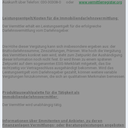
Auskunft über Telefon: 030-30308-0 oder
www.vermittlerregister.org
Leistungsentgelt/Kosten für die Immobiliendarlehnsvermittlung:
Der Vermittler erhält ein Leistungsentgelt für die erfolgreiche
Darlehnsvermittlung vom Darlehnsgeber.
Die Höhe dieser Vergütung kann sich insbesondere ergeben aus: der
Bruttodarlehnssumme, Zinszahlungen, Prämien. Wie hoch die Vergütung
des Vermittlers konkret sein wird, steht zum Zeitpunkt der Aushändigung
dieser Information noch nicht fest. Er wird Ihnen zu einem späteren
Zeitpunkt auf dem sogenannten ESIS-Merkblatt mitgeteilt, das Sie
rechtzeitig vor Vertragsschluss ausgehändigt bekommen. Wird das
Leistungsentgelt vom Darlehnsgeber gezahlt, können weitere variable
Vergütungen hinzukommen, die sich an qualitativen Merkmalen bemessen.
Produktauswahlpalette für die Tätigkeit als
Immobiliendarlehnsvermittler:
Der Vermittler wird unabhängig tätig.
Informationen über Emmitenten und Anbieter, zu deren
Finanzanlagen Vermittlungs- oder
Beratungsleistungen angeboten