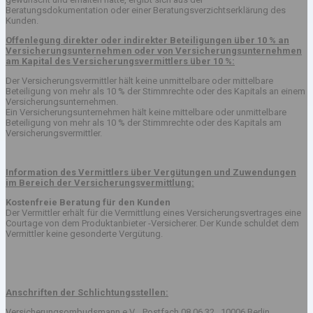
Beratungsdokumentation oder einer Beratungsverzichtserklärung des
Kunden.
Offenlegung direkter oder indirekter Beteiligungen über 10 % an
Versicherungsunternehmen oder von Versicherungsunternehmen
am Kapital des Versicherungsvermittlers über 10 %:
Der Versicherungsvermittler hält keine unmittelbare oder mittelbare
Beteiligung von mehr als 10 % der Stimmrechte oder des Kapitals an einem
Versicherungsunternehmen.
Ein Versicherungsunternehmen hält keine mittelbare oder unmittelbare
Beteiligung von mehr als 10 % der Stimmrechte oder des Kapitals am
Versicherungsvermittler.
Information des Vermittlers über Vergütungen und Zuwendungen
im Bereich der Versicherungsvermittlung:
Kostenfreie Beratung für den Kunden
Der Vermittler erhält für die Vermittlung eines Versicherungsvertrages eine
Courtage von dem Produktanbieter -Versicherer. Der Kunde schuldet dem
Vermittler keine gesonderte Vergütung.
Anschriften der Schlichtungsstellen:
Versicherungsombudsmann e.V. , Postfach 08 06 32 , 10006 Berlin