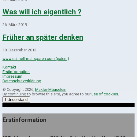
Was will ich eigentlich ?
26. März 2019
Früher an später denken
18. Dezember 2013
www.schnell-mal-sparen.com (extern)
Kontakt
Erstinformation
Impressum
Datenschutzerklärung
© Copyright 2026,
Makler-Mäuselein
By continuing to browse this site, you agree to our
use of cookies
.
I Understand
Erstinformation