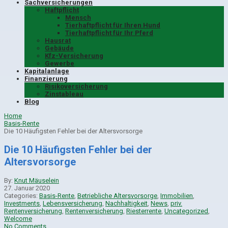
Sachversicherungen
Haftpflicht
Mensch
Tierhaftpflicht für Ihren Hund
Tierhaftpflicht für Ihr Pferd
Hausrat
Gebäude
Kfz-Versicherung
Gewerbe
Kapitalanlage
Finanzierung
Risikoversicherung
Zinstableau
Blog
Home
Basis-Rente
Die 10 Häufigsten Fehler bei der Altersvorsorge
Die 10 Häufigsten Fehler bei der
Altersvorsorge
By:
Knut Mäuselein
27. Januar 2020
Categories:
Basis-Rente
,
Betriebliche Altersvorsorge
,
Immobilien
,
Investments
,
Lebensversicherung
,
Nachhaltigkeit
,
News
,
priv.
Rentenversicherung
,
Rentenversicherung
,
Riesterrente
,
Uncategorized
,
Welcome
No Comments