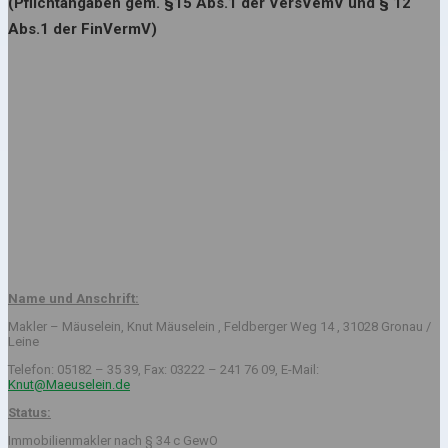
(Pflichtangaben gem. §15 Abs.1 der VersVemV und § 12
Abs.1 der FinVermV)
Name und Anschrift:
Makler – Mäuselein, Knut Mäuselein , Feldberger Weg 14 , 31028 Gronau /
Leine
Telefon: 05182 – 35 39, Fax: 03222 – 241 76 09, E-Mail:
Knut@Maeuselein.de
Status:
Immobilienmakler nach § 34 c GewO