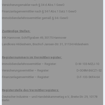
Versicherungsmakler nach § 34 d Abs.1 GewO
Finanzanlagenvermittler nach § 34 f Abs.1 Satz 1 GewO
Immobiliendarlehnsvermittler gemäß § 34 i GewO
Zuständige Stellen:
IHK Hannover, Schiffgraben 49, 30175 Hannover
Landkreis Hildesheim, Bischof-Jansen-Str. 31, 31134 Hildesheim
Registernummern im Vermittlerregister:
Immobiliendarlehnsvermittler – Register: D-W-133-MZLI-10
Versicherungsvermittler – Register: D-0O8M-B6CZ1-52
Finanzanlagenvermittler – Register: D-F-133-5KR4-64
Registerstelle des Vermittlerregisters:
Deutscher Industrie – und Handelskammertag e.V., Breite Str. 29, 10178
Berlin