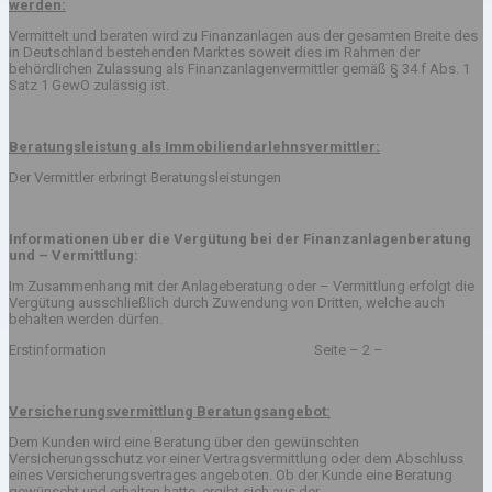
werden:
Vermittelt und beraten wird zu Finanzanlagen aus der gesamten Breite des
in Deutschland bestehenden Marktes soweit dies im Rahmen der
behördlichen Zulassung als Finanzanlagenvermittler gemäß § 34 f Abs. 1
Satz 1 GewO zulässig ist.
Beratungsleistung als Immobiliendarlehnsvermittler:
Der Vermittler erbringt Beratungsleistungen
Informationen über die Vergütung bei der Finanzanlagenberatung
und – Vermittlung:
Im Zusammenhang mit der Anlageberatung oder – Vermittlung erfolgt die
Vergütung ausschließlich durch Zuwendung von Dritten, welche auch
behalten werden dürfen.
Erstinformation Seite – 2 –
Versicherungsvermittlung Beratungsangebot:
Dem Kunden wird eine Beratung über den gewünschten
Versicherungsschutz vor einer Vertragsvermittlung oder dem Abschluss
eines Versicherungsvertrages angeboten. Ob der Kunde eine Beratung
gewünscht und erhalten hatte, ergibt sich aus der