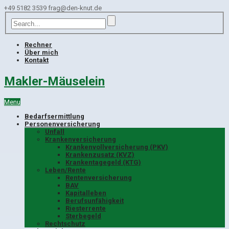
+49 5182 3539
frag@den-knut.de
Rechner
Über mich
Kontakt
Makler-Mäuselein
Menu
Bedarfsermittlung
Personenversicherung
Unfall
Krankenversicherung
Krankenvollversicherung (PKV)
Krankenzusatz (KVZ)
Krankentagegeld (KTG)
Leben/Rente
Rentenversicherung
BAV
Kapitalleben
Berufsunfähigkeit
Riesterrente
Sterbegeld
Rechtschutz