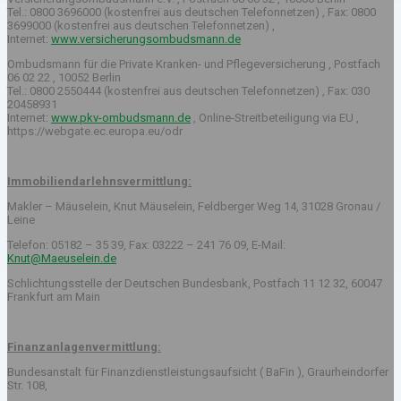
Tel.: 0800 3696000 (kostenfrei aus deutschen Telefonnetzen) , Fax: 0800
3699000 (kostenfrei aus deutschen Telefonnetzen) ,
Internet:
www.versicherungsombudsmann.de
Ombudsmann für die Private Kranken- und Pflegeversicherung , Postfach
06 02 22 , 10052 Berlin
Tel.: 0800 2550444 (kostenfrei aus deutschen Telefonnetzen) , Fax: 030
20458931
Internet:
www.pkv-ombudsmann.de
, Online-Streitbeteiligung via EU ,
https://webgate.ec.europa.eu/odr
Immobiliendarlehnsvermittlung:
Makler – Mäuselein, Knut Mäuselein, Feldberger Weg 14, 31028 Gronau /
Leine
Telefon: 05182 – 35 39, Fax: 03222 – 241 76 09, E-Mail:
Knut@Maeuselein.de
Schlichtungsstelle der Deutschen Bundesbank, Postfach 11 12 32, 60047
Frankfurt am Main
Finanzanlagenvermittlung:
Bundesanstalt für Finanzdienstleistungsaufsicht ( BaFin ), Graurheindorfer
Str. 108,