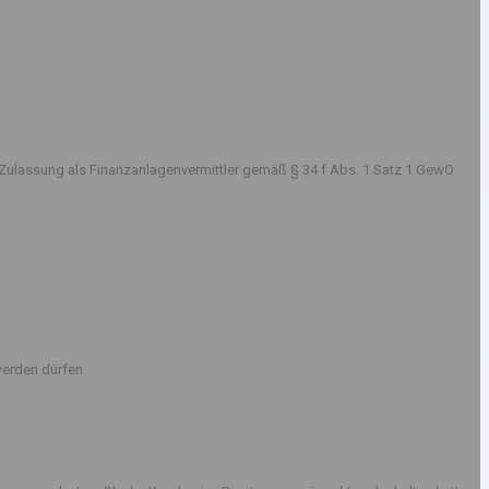
Zulassung als Finanzanlagenvermittler gemäß § 34 f Abs. 1 Satz 1 GewO
erden dürfen.