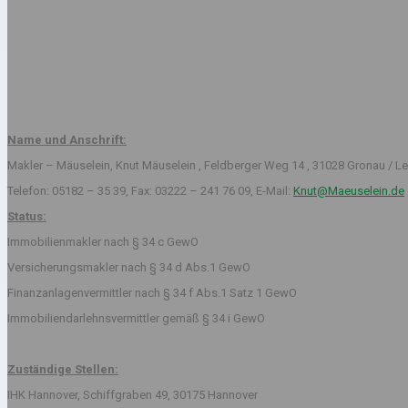
Name und Anschrift:
Makler – Mäuselein, Knut Mäuselein , Feldberger Weg 14 , 31028 Gronau / Le
Telefon: 05182 – 35 39, Fax: 03222 – 241 76 09, E-Mail:
Knut@Maeuselein.de
Status:
Immobilienmakler nach § 34 c GewO
Versicherungsmakler nach § 34 d Abs.1 GewO
Finanzanlagenvermittler nach § 34 f Abs.1 Satz 1 GewO
Immobiliendarlehnsvermittler gemäß § 34 i GewO
Zuständige Stellen:
IHK Hannover, Schiffgraben 49, 30175 Hannover