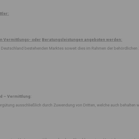
tler:
n Vermittlungs- oder
Beratungsleistungen angeboten werden:
 in Deutschland bestehenden Marktes soweit dies im Rahmen der behördlichen 
d – Vermittlung:
rgütung ausschließlich durch Zuwendung von Dritten, welche auch behalten w