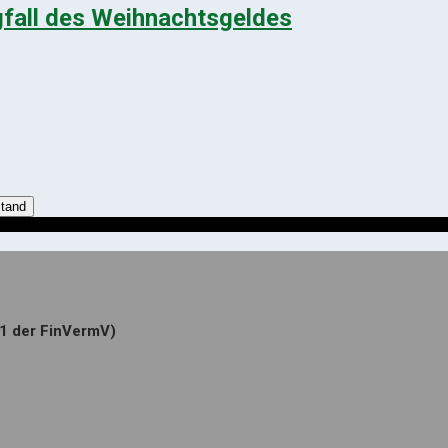
egfall des Weihnachtsgeldes
stand
.1 der FinVermV)