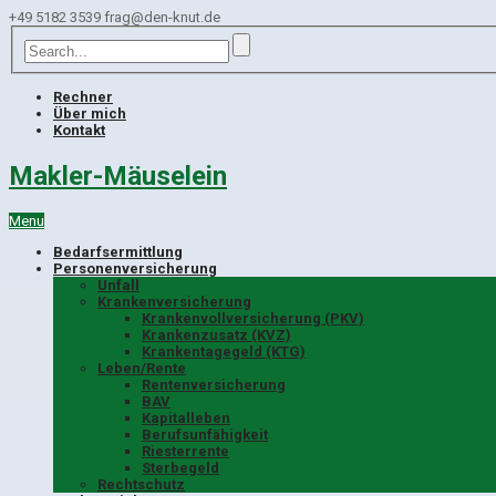
+49 5182 3539
frag@den-knut.de
Rechner
Über mich
Kontakt
Makler-Mäuselein
Menu
Bedarfsermittlung
Personenversicherung
Unfall
Krankenversicherung
Krankenvollversicherung (PKV)
Krankenzusatz (KVZ)
Krankentagegeld (KTG)
Leben/Rente
Rentenversicherung
BAV
Kapitalleben
Berufsunfähigkeit
Riesterrente
Sterbegeld
Rechtschutz