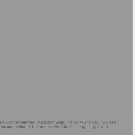
rs konkret sein wird, steht zum Zeitpunkt der Aushändigung dieser
sschluss ausgehändigt bekommen. Wird das Leistungsentgelt vom