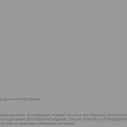
n
ttlung vom Darlehnsgeber.
arlehnssumme, Zinszahlungen, Prämien. Wie hoch die Vergütung des Vermittle
 dem sogenannten ESIS-Merkblatt mitgeteilt, das Sie rechtzeitig vor Vertrag
die sich an qualitativen Merkmalen bemessen.