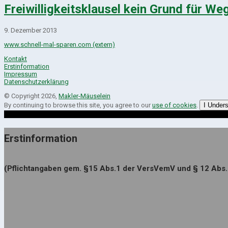
Freiwilligkeitsklausel kein Grund für W
9. Dezember 2013
www.schnell-mal-sparen.com (extern)
Kontakt
Erstinformation
Impressum
Datenschutzerklärung
© Copyright 2026,
Makler-Mäuselein
By continuing to browse this site, you agree to our
use of cookies
.
I Under
Erstinformation
(Pflichtangaben gem. §15 Abs.1 der VersVemV und § 12 Abs