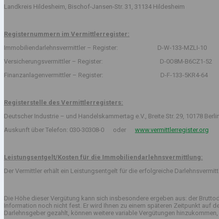
Landkreis Hildesheim, Bischof-Jansen-Str. 31, 31134 Hildesheim
Registernummern im Vermittlerregister:
Immobiliendarlehnsvermittler – Register: D-W-133-MZLI-10
Versicherungsvermittler – Register: D-0O8M-B6CZ1-52
Finanzanlagenvermittler – Register: D-F-133-5KR4-64
Registerstelle des Vermittlerregisters:
Deutscher Industrie – und Handelskammertag e.V., Breite Str. 29, 10178 Berli
Auskunft über Telefon: 030-30308-0 oder
www.vermittlerregister.org
Leistungsentgelt/Kosten für die Immobiliendarlehnsvermittlung:
Der Vermittler erhält ein Leistungsentgelt für die erfolgreiche Darlehnsvermi
Die Höhe dieser Vergütung kann sich insbesondere ergeben aus: der Bruttod
Information noch nicht fest. Er wird Ihnen zu einem späteren Zeitpunkt auf
Darlehnsgeber gezahlt, können weitere variable Vergütungen hinzukommen, 