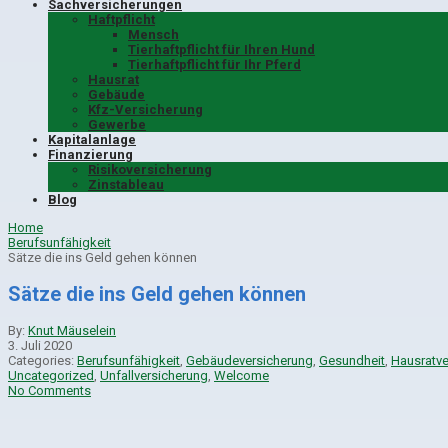
Sachversicherungen
Haftpflicht
Mensch
Tierhaftpflicht für Ihren Hund
Tierhaftpflicht für Ihr Pferd
Hausrat
Gebäude
Kfz-Versicherung
Gewerbe
Kapitalanlage
Finanzierung
Risikoversicherung
Zinstableau
Blog
Home
Berufsunfähigkeit
Sätze die ins Geld gehen können
Sätze die ins Geld gehen können
By:
Knut Mäuselein
3. Juli 2020
Categories:
Berufsunfähigkeit
,
Gebäudeversicherung
,
Gesundheit
,
Hausratve
Uncategorized
,
Unfallversicherung
,
Welcome
No Comments