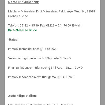
Name und Anschrift:
Nachhaltigkeit
,
News
,
priv. Rentenversicherung
,
Rentenversicherung
,
Riesterrente
,
Makler – Mäuselein, Knut Mäuselein , Feldberger Weg 14 , 31028
Sterbegeldversicherung
,
Uncategorized
,
Welcome
Gronau / Leine
No Comments
Telefon: 05182 – 35 39, Fax: 03222 – 241 76 09, E-Mail:
Knut@Maeuselein.de
Status:
Immobilienmakler nach § 34 c GewO
Versicherungsmakler nach § 34 d Abs.1 GewO
Finanzanlagenvermittler nach § 34 f Abs.1 Satz 1 GewO
#FRAGDENKNUT
Immobiliendarlehnsvermittler gemäß § 34 i GewO
#SUPERDOLLWICHTIG
Zuständige Stellen: