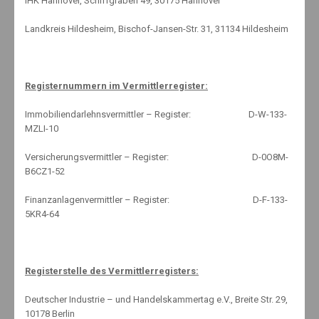
IHK Hannover, Schiffgraben 49, 30175 Hannover
#VOLLSTARKSCHLAU
Landkreis Hildesheim, Bischof-Jansen-Str. 31, 31134 Hildesheim
Registernummern im Vermittlerregister:
Immobiliendarlehnsvermittler – Register: D-W-133-
MZLI-10
Versicherungsvermittler – Register: D-0O8M-
B6CZ1-52
Finanzanlagenvermittler – Register: D-F-133-
5KR4-64
Registerstelle des Vermittlerregisters:
Deutscher Industrie – und Handelskammertag e.V., Breite Str. 29,
10178 Berlin