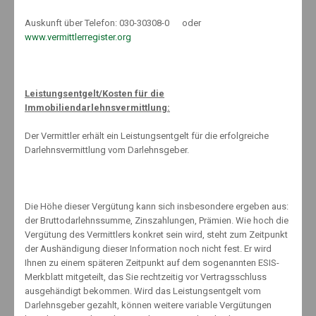
About The Author
Auskunft über Telefon: 030-30308-0 oder
www.vermittlerregister.org
Knut Maeuselein
Leistungsentgelt/Kosten für die
Immobiliendarlehnsvermittlung:
Der Vermittler erhält ein Leistungsentgelt für die erfolgreiche
Darlehnsvermittlung vom Darlehnsgeber.
Related Posts
Die Höhe dieser Vergütung kann sich insbesondere ergeben aus:
der Bruttodarlehnssumme, Zinszahlungen, Prämien. Wie hoch die
Vergütung des Vermittlers konkret sein wird, steht zum Zeitpunkt
der Aushändigung dieser Information noch nicht fest. Er wird
Ihnen zu einem späteren Zeitpunkt auf dem sogenannten ESIS-
Merkblatt mitgeteilt, das Sie rechtzeitig vor Vertragsschluss
Haben Ostdeutsche das bessere Aktien-
Händchen?
ausgehändigt bekommen. Wird das Leistungsentgelt vom
Darlehnsgeber gezahlt, können weitere variable Vergütungen
26. April 2022