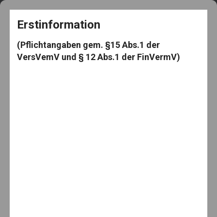
+49 5182 3539
frag@den-knut.de
Erstinformation
(Pflichtangaben gem. §15 Abs.1 der
VersVemV und § 12 Abs.1 der FinVermV)
Makler-Mäuselein
Menu
Home
Basis-Rente
Mettbrötchen ?????
Mettbrötchen ?????
By:
10. Juni 2020
Knut Mäuselein
Categories:
Basis-Rente
,
Immobilien
,
Lebensversicherung
,