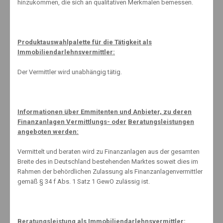
hinzukommen, die sich an qualitativen Merkmalen bemessen.
Produktauswahlpalette für die Tätigkeit als
Immobiliendarlehnsvermittler:
Miteinander reden statt streiten
Der Vermittler wird unabhängig tätig.
12. August 2013
Informationen über Emmitenten und Anbieter, zu deren
Jung und arm dran ?
Finanzanlagen Vermittlungs- oder
Beratungsleistungen
angeboten werden:
27. Juni 2019
Vermittelt und beraten wird zu Finanzanlagen aus der gesamten
Breite des in Deutschland bestehenden Marktes soweit dies im
Rahmen der behördlichen Zulassung als Finanzanlagenvermittler
Die lieben Zähne mal wieder
gemäß § 34 f Abs. 1 Satz 1 GewO zulässig ist.
28. Oktober 2020
Beratungsleistung als Immobiliendarlehnsvermittler: