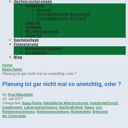
Sachversicherungen
Haftpflicht
Mensch
Tierhaftpflicht für Ihren Hund
Tierhaftpflicht für Ihr Pferd
Hausrat
Gebäude
Kfz-Versicherung
Gewerbe
Kapitalanlage
Finanzierung
Risikoversicherung
Zinstableau
Blog
Home
Basis-Rente
Planung ist gar nicht mal so unwichtig, oder ?
Planung ist gar nicht mal so unwichtig, oder ?
By:
Knut Mäuselein
20. Juli 2017
Categories:
Basis-Rente
,
Betriebliche Altersvorsorge
,
Investmentfonds
,
Investments
,
Lebensversicherung
,
Nachhaltigkeit
,
News
,
priv.
Rentenversicherung
,
Rentenversicherung
,
Riesterrente
,
Welcome
No Comments