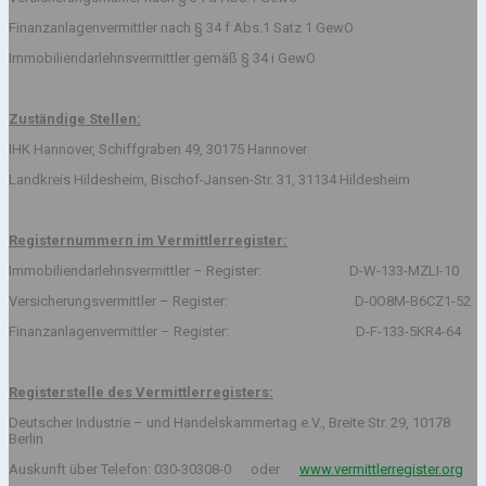
Finanzanlagenvermittler nach § 34 f Abs.1 Satz 1 GewO
Immobiliendarlehnsvermittler gemäß § 34 i GewO
Zuständige Stellen:
IHK Hannover, Schiffgraben 49, 30175 Hannover
Landkreis Hildesheim, Bischof-Jansen-Str. 31, 31134 Hildesheim
Registernummern im Vermittlerregister:
Immobiliendarlehnsvermittler – Register: D-W-133-MZLI-10
Versicherungsvermittler – Register: D-0O8M-B6CZ1-52
Finanzanlagenvermittler – Register: D-F-133-5KR4-64
Registerstelle des Vermittlerregisters:
Deutscher Industrie – und Handelskammertag e.V., Breite Str. 29, 10178
Berlin
Auskunft über Telefon: 030-30308-0 oder
www.vermittlerregister.org