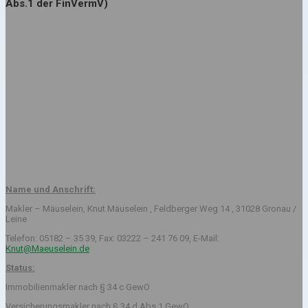
Abs.1 der FinVermV)
Name und Anschrift:
Makler – Mäuselein, Knut Mäuselein , Feldberger Weg 14 , 31028 Gronau /
Leine
Telefon: 05182 – 35 39, Fax: 03222 – 241 76 09, E-Mail:
Knut@Maeuselein.de
Status:
Immobilienmakler nach § 34 c GewO
Versicherungsmakler nach § 34 d Abs.1 GewO