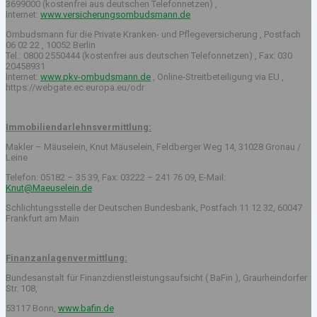
3699000 (kostenfrei aus deutschen Telefonnetzen) ,
Internet:
www.versicherungsombudsmann.de
Ombudsmann für die Private Kranken- und Pflegeversicherung , Postfach
06 02 22 , 10052 Berlin
Tel.: 0800 2550444 (kostenfrei aus deutschen Telefonnetzen) , Fax: 030
20458931
Internet:
www.pkv-ombudsmann.de
, Online-Streitbeteiligung via EU ,
https://webgate.ec.europa.eu/odr
Immobiliendarlehnsvermittlung:
Makler – Mäuselein, Knut Mäuselein, Feldberger Weg 14, 31028 Gronau /
Leine
Telefon: 05182 – 35 39, Fax: 03222 – 241 76 09, E-Mail:
Knut@Maeuselein.de
Schlichtungsstelle der Deutschen Bundesbank, Postfach 11 12 32, 60047
Frankfurt am Main
Finanzanlagenvermittlung:
Bundesanstalt für Finanzdienstleistungsaufsicht ( BaFin ), Graurheindorfer
Str. 108,
53117 Bonn,
www.bafin.de