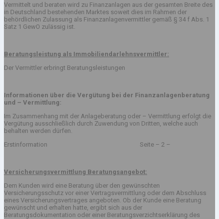
Vermittelt und beraten wird zu Finanzanlagen aus der gesamten Breite des
in Deutschland bestehenden Marktes soweit dies im Rahmen der
behördlichen Zulassung als Finanzanlagenvermittler gemäß § 34 f Abs. 1
Satz 1 GewO zulässig ist.
Beratungsleistung als Immobiliendarlehnsvermittler:
Der Vermittler erbringt Beratungsleistungen
Informationen über die Vergütung bei der Finanzanlagenberatung
und – Vermittlung:
Im Zusammenhang mit der Anlageberatung oder – Vermittlung erfolgt die
Vergütung ausschließlich durch Zuwendung von Dritten, welche auch
behalten werden dürfen.
Erstinformation Seite – 2 –
Versicherungsvermittlung Beratungsangebot:
Dem Kunden wird eine Beratung über den gewünschten
Versicherungsschutz vor einer Vertragsvermittlung oder dem Abschluss
eines Versicherungsvertrages angeboten. Ob der Kunde eine Beratung
gewünscht und erhalten hatte, ergibt sich aus der
Beratungsdokumentation oder einer Beratungsverzichtserklärung des