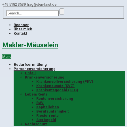
+49 5182 3539
frag@den-knut.de
Rechner
Über mich
Kontakt
Makler-Mäuselein
Menu
Bedarfsermittlung
Personenversicherung
Unfall
Krankenversicherung
Krankenvollversicherung (PKV)
Krankenzusatz (KVZ)
Krankentagegeld (KTG)
Leben/Rente
Rentenversicherung
BAV
Kapitalleben
Berufsunfähigkeit
Riesterrente
Sterbegeld
Rechtschutz