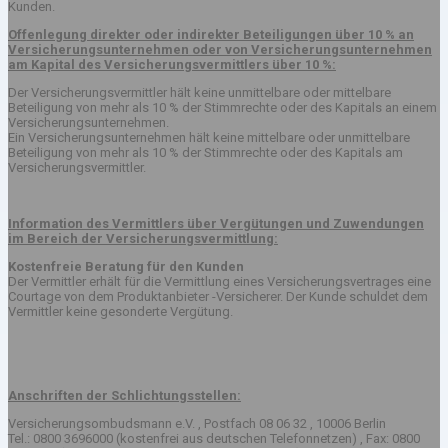
Kunden.
Offenlegung direkter oder indirekter Beteiligungen über 10 % an
Versicherungsunternehmen oder von Versicherungsunternehmen
am Kapital des Versicherungsvermittlers über 10 %:
Der Versicherungsvermittler hält keine unmittelbare oder mittelbare
Beteiligung von mehr als 10 % der Stimmrechte oder des Kapitals an einem
Versicherungsunternehmen.
Ein Versicherungsunternehmen hält keine mittelbare oder unmittelbare
Beteiligung von mehr als 10 % der Stimmrechte oder des Kapitals am
Versicherungsvermittler.
Information des Vermittlers über Vergütungen und Zuwendungen
im Bereich der Versicherungsvermittlung:
Kostenfreie Beratung für den Kunden
Der Vermittler erhält für die Vermittlung eines Versicherungsvertrages eine
Courtage von dem Produktanbieter -Versicherer. Der Kunde schuldet dem
Vermittler keine gesonderte Vergütung.
Anschriften der Schlichtungsstellen:
Versicherungsombudsmann e.V. , Postfach 08 06 32 , 10006 Berlin
Tel.: 0800 3696000 (kostenfrei aus deutschen Telefonnetzen) , Fax: 0800