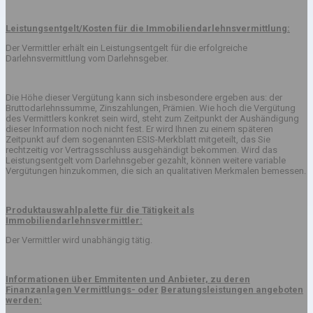
Leistungsentgelt/Kosten für die Immobiliendarlehnsvermittlung:
Der Vermittler erhält ein Leistungsentgelt für die erfolgreiche
Darlehnsvermittlung vom Darlehnsgeber.
Die Höhe dieser Vergütung kann sich insbesondere ergeben aus: der
Bruttodarlehnssumme, Zinszahlungen, Prämien. Wie hoch die Vergütung
des Vermittlers konkret sein wird, steht zum Zeitpunkt der Aushändigung
dieser Information noch nicht fest. Er wird Ihnen zu einem späteren
Zeitpunkt auf dem sogenannten ESIS-Merkblatt mitgeteilt, das Sie
rechtzeitig vor Vertragsschluss ausgehändigt bekommen. Wird das
Leistungsentgelt vom Darlehnsgeber gezahlt, können weitere variable
Vergütungen hinzukommen, die sich an qualitativen Merkmalen bemessen.
Produktauswahlpalette für die Tätigkeit als
Immobiliendarlehnsvermittler:
Der Vermittler wird unabhängig tätig.
Informationen über Emmitenten und Anbieter, zu deren
Finanzanlagen Vermittlungs- oder
Beratungsleistungen angeboten
werden: