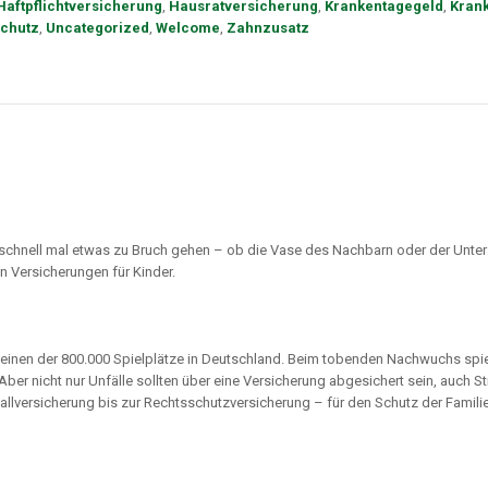
Haftpflichtversicherung
,
Hausratversicherung
,
Krankentagegeld
,
Kran
chutz
,
Uncategorized
,
Welcome
,
Zahnzusatz
 schnell mal etwas zu Bruch gehen – ob die Vase des Nachbarn oder der Unte
en Versicherungen für Kinder.
 einen der 800.000 Spielplätze in Deutschland. Beim tobenden Nachwuchs spiel
ber nicht nur Unfälle sollten über eine Versicherung abgesichert sein, auch Str
allversicherung bis zur Rechtsschutzversicherung – für den Schutz der Famili