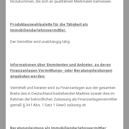
hinzukommen, die sich an qualitativen Merkmalen bemessen.
Unfallschutz auf dem Schulweg
19. August 2013
Produktauswahlpalette für die Tätigkeit als
Immobiliendarlehnsvermittler:
Wissenslücken hemmen deutsche Anleger
Der Vermittler wird unabhängig tätig.
31. Januar 2018
Informationen über Emmitenten und Anbieter, zu deren
Fahrgemeinschaften – Sprit sparen, mit Kollegen fahren
Finanzanlagen Vermittlungs- oder
Beratungsleistungen
angeboten werden:
22. November 2010
Vermittelt und beraten wird zu Finanzanlagen aus der gesamten
Breite des in Deutschland bestehenden Marktes soweit dies im
Rahmen der behördlichen Zulassung als Finanzanlagenvermittler
www.schnell-mal-sparen.com (extern)
gemäß § 34 f Abs. 1 Satz 1 GewO zulässig ist.
Beratungsleistung als Immobiliendarlehnsvermittler: