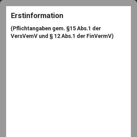
+49 5182 3539
frag@den-knut.de
Erstinformation
(Pflichtangaben gem. §15 Abs.1 der
VersVemV und § 12 Abs.1 der FinVermV)
Makler-Mäuselein
Menu
Home
Basis-Rente
Immer mehr (Solo-)Selbstständige haben immer größere
Ruhestandssorgen
Immer mehr (Solo-)Selbstständige haben
immer größere Ruhestandssorgen