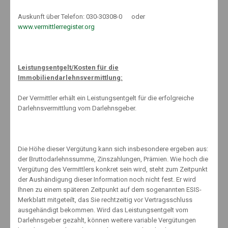
Auskunft über Telefon: 030-30308-0 oder
www.vermittlerregister.org
Knut Maeuselein
Leistungsentgelt/Kosten für die
Immobiliendarlehnsvermittlung:
Der Vermittler erhält ein Leistungsentgelt für die erfolgreiche
Darlehnsvermittlung vom Darlehnsgeber.
Related Posts
Die Höhe dieser Vergütung kann sich insbesondere ergeben aus:
der Bruttodarlehnssumme, Zinszahlungen, Prämien. Wie hoch die
Vergütung des Vermittlers konkret sein wird, steht zum Zeitpunkt
der Aushändigung dieser Information noch nicht fest. Er wird
Muss ich mich eigentlich versichern ?
Ihnen zu einem späteren Zeitpunkt auf dem sogenannten ESIS-
20. Juli 2018
Merkblatt mitgeteilt, das Sie rechtzeitig vor Vertragsschluss
ausgehändigt bekommen. Wird das Leistungsentgelt vom
Darlehnsgeber gezahlt, können weitere variable Vergütungen