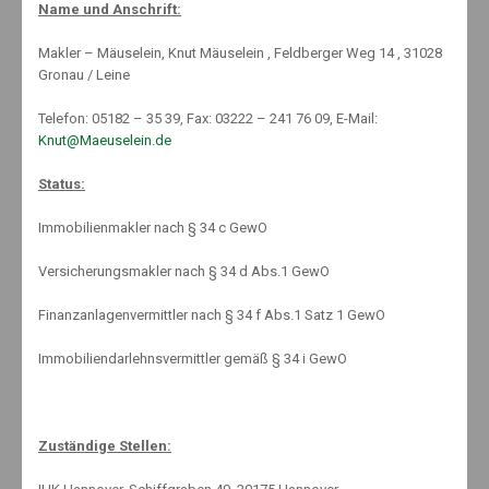
Name und Anschrift:
By:
22. April 2017
Knut Mäuselein
Makler – Mäuselein, Knut Mäuselein , Feldberger Weg 14 , 31028
Categories:
Basis-Rente
,
Berufsunfähigkeit
,
Gesundheit
,
Gronau / Leine
Immobilien
,
Krankentagegeld
,
Lebensversicherung
,
Nachhaltigkeit
,
News
,
priv. Rentenversicherung
,
Telefon: 05182 – 35 39, Fax: 03222 – 241 76 09, E-Mail:
Rentenversicherung
,
Welcome
Knut@Maeuselein.de
No Comments
Status:
Immobilienmakler nach § 34 c GewO
Versicherungsmakler nach § 34 d Abs.1 GewO
Finanzanlagenvermittler nach § 34 f Abs.1 Satz 1 GewO
Eine Großstudie hat die Altersvorsorge von 71.600 Selbstständigen
in 15 Ländern untersucht. Der Trend geht in Deutschland wie
Immobiliendarlehnsvermittler gemäß § 34 i GewO
anderswo hin zum Freelancer- und Einzelunternehmertum, denn auf
diese Gruppe entfällt der größte Teil des kontinuierlichen Wachstums
bei den Selbstständigenzahlen. So haben hierzulande gut drei Viertel
der Selbstständigen keine Angestellten.
Zuständige Stellen:
Obwohl das mittlere Einkommen bei 45.000 Dollar liegt, sieht sich nur