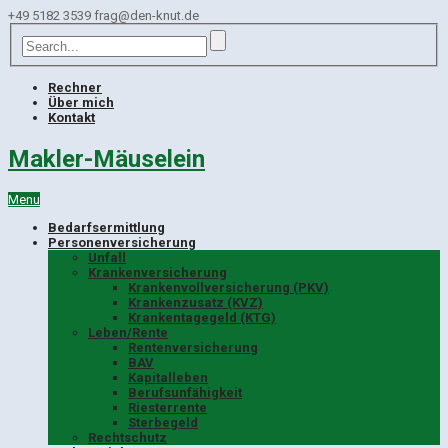
+49 5182 3539
frag@den-knut.de
Rechner
Über mich
Kontakt
Makler-Mäuselein
Menu
Bedarfsermittlung
Personenversicherung
Unfall
Krankenversicherung
Krankenvollversicherung (PKV)
Krankenzusatz (KVZ)
Krankentagegeld (KTG)
Leben/Rente
Rentenversicherung
BAV
Kapitalleben
Berufsunfähigkeit
Riesterrente
Sterbegeld
Rechtschutz