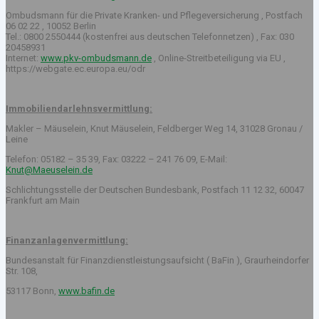
Ombudsmann für die Private Kranken- und Pflegeversicherung , Postfach
06 02 22 , 10052 Berlin
Tel.: 0800 2550444 (kostenfrei aus deutschen Telefonnetzen) , Fax: 030
20458931
Internet:
www.pkv-ombudsmann.de
, Online-Streitbeteiligung via EU ,
https://webgate.ec.europa.eu/odr
Immobiliendarlehnsvermittlung:
Makler – Mäuselein, Knut Mäuselein, Feldberger Weg 14, 31028 Gronau /
Leine
Telefon: 05182 – 35 39, Fax: 03222 – 241 76 09, E-Mail:
Knut@Maeuselein.de
Schlichtungsstelle der Deutschen Bundesbank, Postfach 11 12 32, 60047
Frankfurt am Main
Finanzanlagenvermittlung:
Bundesanstalt für Finanzdienstleistungsaufsicht ( BaFin ), Graurheindorfer
Str. 108,
53117 Bonn,
www.bafin.de