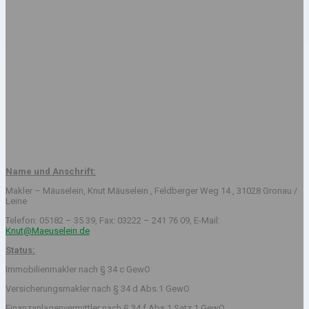
Name und Anschrift:
Makler – Mäuselein, Knut Mäuselein , Feldberger Weg 14 , 31028 Gronau /
Leine
Telefon: 05182 – 35 39, Fax: 03222 – 241 76 09, E-Mail:
Knut@Maeuselein.de
Status:
Immobilienmakler nach § 34 c GewO
Versicherungsmakler nach § 34 d Abs.1 GewO
Finanzanlagenvermittler nach § 34 f Abs.1 Satz 1 GewO