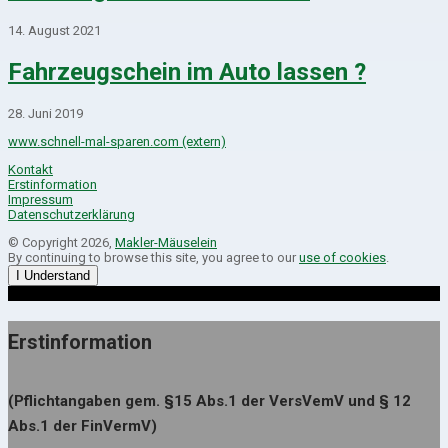
14. August 2021
Fahrzeugschein im Auto lassen ?
28. Juni 2019
www.schnell-mal-sparen.com (extern)
Kontakt
Erstinformation
Impressum
Datenschutzerklärung
© Copyright 2026,
Makler-Mäuselein
By continuing to browse this site, you agree to our
use of cookies
.
I Understand
Erstinformation
(Pflichtangaben gem. §15 Abs.1 der VersVemV und § 12
Abs.1 der FinVermV)