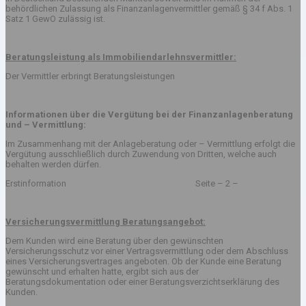
behördlichen Zulassung als Finanzanlagenvermittler gemäß § 34 f Abs. 1
Satz 1 GewO zulässig ist.
Beratungsleistung als Immobiliendarlehnsvermittler:
Der Vermittler erbringt Beratungsleistungen
Informationen über die Vergütung bei der Finanzanlagenberatung
und – Vermittlung:
Im Zusammenhang mit der Anlageberatung oder – Vermittlung erfolgt die
Vergütung ausschließlich durch Zuwendung von Dritten, welche auch
behalten werden dürfen.
Erstinformation Seite – 2 –
Versicherungsvermittlung Beratungsangebot:
Dem Kunden wird eine Beratung über den gewünschten
Versicherungsschutz vor einer Vertragsvermittlung oder dem Abschluss
eines Versicherungsvertrages angeboten. Ob der Kunde eine Beratung
gewünscht und erhalten hatte, ergibt sich aus der
Beratungsdokumentation oder einer Beratungsverzichtserklärung des
Kunden.