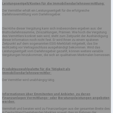
Leistungsentgelt/Kosten für die Immobiliendarlehnsvermittlung:
Der Vermittler erhält ein Leistungsentgelt für die erfolgreiche
Darlehnsvermittlung vom Darlehnsgeber.
Die Höhe dieser Vergütung kann sich insbesondere ergeben aus: der
Bruttodarlehnssumme, Zinszahlungen, Prämien. Wie hoch die Vergütung
des Vermittlers konkret sein wird, steht zum Zeitpunkt der Aushändigung
dieser Information noch nicht fest. Er wird Ihnen zu einem späteren
Zeitpunkt auf dem sogenannten ESIS-Merkblatt mitgeteilt, das Sie
rechtzeitig vor Vertragsschluss ausgehändigt bekommen. Wird das
Leistungsentgelt vom Darlehnsgeber gezahlt, können weitere variable
Vergütungen hinzukommen, die sich an qualitativen Merkmalen bemessen.
Produktauswahlpalette für die Tätigkeit als
Immobiliendarlehnsvermittler:
Der Vermittler wird unabhängig tätig.
Informationen über Emmitenten und Anbieter, zu deren
Finanzanlagen Vermittlungs- oder
Beratungsleistungen angeboten
werden:
Vermittelt und beraten wird zu Finanzanlagen aus der gesamten Breite des
in Deutschland bestehenden Marktes soweit dies im Rahmen der