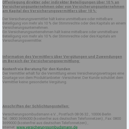
Offenlegung direkter oder indirekter Beteiligungen über 10 % an
Versicherungsunternehmen oder von Versicherungsunternehmen
am Kapital des Versicherungsvermittlers über 10 %:
Der Versicherungsvermittler hält keine unmittelbare oder mittelbare
Beteiligung von mehr als 10 % der Stimmrechte oder des Kapitals an einem
Versicherungsunternehmen.
Ein Versicherungsunternehmen hält keine mittelbare oder unmittelbare
Beteiligung von mehr als 10 % der Stimmrechte oder des Kapitals am
Versicherungsvermittler.
Information des Vermittlers über Vergütungen und Zuwendungen
im Bereich der Versicherungsvermittlung:
Kostenfreie Beratung für den Kunden
Der Vermittler erhält für die Vermittlung eines Versicherungsvertrages eine
Courtage von dem Produktanbieter -Versicherer. Der Kunde schuldet dem
Vermittler keine gesonderte Vergütung.
Anschriften der Schlichtungsstellen:
Versicherungsombudsmann e.V. , Postfach 08 06 32 , 10006 Berlin
Tel.: 0800 3696000 (kostenfrei aus deutschen Telefonnetzen) , Fax: 0800
3699000 (kostenfrei aus deutschen Telefonnetzen) ,
Internet:
www.versicherungsombudsmann.de