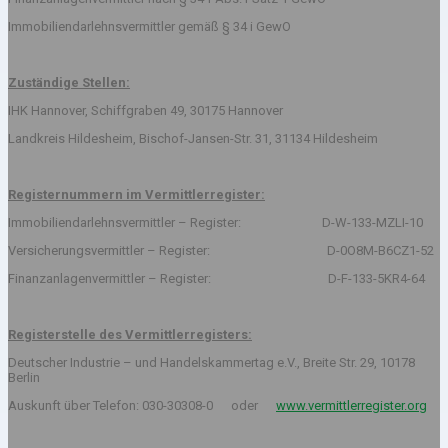
Immobiliendarlehnsvermittler gemäß § 34 i GewO
Zuständige Stellen:
IHK Hannover, Schiffgraben 49, 30175 Hannover
Landkreis Hildesheim, Bischof-Jansen-Str. 31, 31134 Hildesheim
Registernummern im Vermittlerregister:
Immobiliendarlehnsvermittler – Register: D-W-133-MZLI-10
Versicherungsvermittler – Register: D-0O8M-B6CZ1-52
Finanzanlagenvermittler – Register: D-F-133-5KR4-64
Registerstelle des Vermittlerregisters:
Deutscher Industrie – und Handelskammertag e.V., Breite Str. 29, 10178
Berlin
Auskunft über Telefon: 030-30308-0 oder
www.vermittlerregister.org