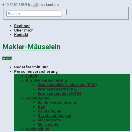
+49 5182 3539
frag@den-knut.de
Rechner
Über mich
Kontakt
Makler-Mäuselein
Menu
Bedarfsermittlung
Personenversicherung
Unfall
Krankenversicherung
Krankenvollversicherung (PKV)
Krankenzusatz (KVZ)
Krankentagegeld (KTG)
Leben/Rente
Rentenversicherung
BAV
Kapitalleben
Berufsunfähigkeit
Riesterrente
Sterbegeld
Rechtschutz