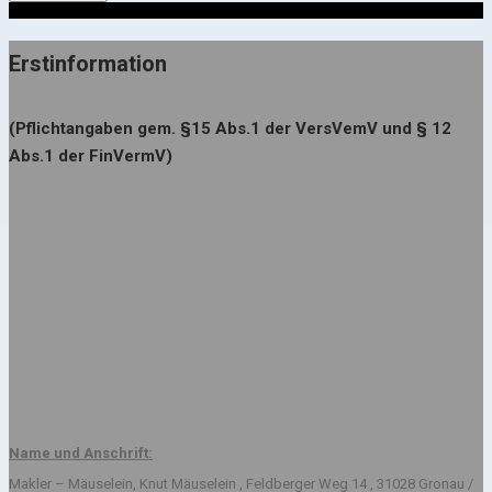
Erstinformation
(Pflichtangaben gem. §15 Abs.1 der VersVemV und § 12
Abs.1 der FinVermV)
Name und Anschrift:
Makler – Mäuselein, Knut Mäuselein , Feldberger Weg 14 , 31028 Gronau /