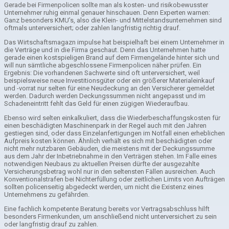
Gerade bei Firmenpolicen sollte man als kosten- und risikobewusster
Unternehmer ruhig einmal genauer hinschauen. Denn Experten warnen:
Ganz besonders KMU’s, also die Klein- und Mittelstandsunternehmen sind
oftmals unterversichert; oder zahlen langfristig richtig drauf.
Das Wirtschaftsmagazn impulse hat beispielhaft bei einem Unternehmer in
die Verträge und in die Firma geschaut. Denn das Unternehmen hatte
gerade einen kostspieligen Brand auf dem Firmengelände hinter sich und
will nun sämtliche abgeschlossene Firmenpolicen näher prüfen. Ein
Ergebnis: Die vorhandenen Sachwerte sind oft unterversichert, weil
beispielsweise neue Investitionsgüter oder ein größerer Materialeinkauf
und -vorrat nur selten für eine Neudeckung an den Versicherer gemeldet
werden. Dadurch werden Deckungssummen nicht angepasst und im
Schadeneintritt fehlt das Geld für einen zügigen Wiederaufbau.
Ebenso wird selten einkalkuliert, dass die Wiederbeschaffungskosten für
einen beschädigten Maschinenpark in der Regel auch mit den Jahren
gestiegen sind, oder dass Einzelanfertigungen im Notfall einen erheblichen
Aufpreis kosten können. Ähnlich verhält es sich mit beschädigten oder
nicht mehr nutzbaren Gebäuden, die meistens mit der Deckungssumme
aus dem Jahr der Inbetriebnahme in den Verträgen stehen. Im Falle eines
notwendigen Neubaus zu aktuellen Preisen dürfte der ausgezahlte
Versicherungsbetrag wohl nur in den seltensten Fällen ausreichen. Auch
Konventionalstrafen bei Nichterfüllung oder zeitlichen Limits von Aufträgen
sollten policenseitig abgedeckt werden, um nicht die Existenz eines
Unternehmens zu gefährden.
Eine fachlich kompetente Beratung bereits vor Vertragsabschluss hilft
besonders Firmenkunden, um anschließend nicht unterversichert zu sein
oder langfristig drauf zu zahlen.