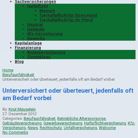
Sachversicherungen
Haftpflicht
Mensch
Tierhaftpflicht für Ihren Hund
Tierhaftpflicht für Ihr Pferd
Hausrat
Gebäude
Kfz-Versicherung
Gewerbe
Kapitalanlage
Finanzierung
Risikoversicherung
Zinstableau
Blog
Home
Berufsunfähigkeit
Unterversichert oder überteuert, jedenfalls oft am Bedarf vorbei
Unterversichert oder überteuert, jedenfalls oft
am Bedarf vorbei
By:
Knut Mäuselein
27. Dezember 2012
Categories:
Berufsunfähigkeit
,
Betriebliche Altersvorsorge
,
Gebäudeversicherung
,
Gewerbeversicherung
,
Haftpflichtversicherung
,
Kfz-
Versicherung
,
News
,
Rechtschutz
,
Unfallversicherung
,
Welcome
No Comments