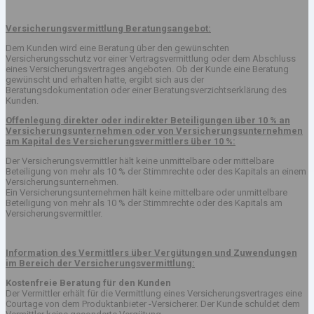
Versicherungsvermittlung Beratungsangebot:
Dem Kunden wird eine Beratung über den gewünschten
Versicherungsschutz vor einer Vertragsvermittlung oder dem Abschluss
eines Versicherungsvertrages angeboten. Ob der Kunde eine Beratung
gewünscht und erhalten hatte, ergibt sich aus der
Beratungsdokumentation oder einer Beratungsverzichtserklärung des
Kunden.
Offenlegung direkter oder indirekter Beteiligungen über 10 % an
Versicherungsunternehmen oder von Versicherungsunternehmen
am Kapital des Versicherungsvermittlers über 10 %:
Der Versicherungsvermittler hält keine unmittelbare oder mittelbare
Beteiligung von mehr als 10 % der Stimmrechte oder des Kapitals an einem
Versicherungsunternehmen.
Ein Versicherungsunternehmen hält keine mittelbare oder unmittelbare
Beteiligung von mehr als 10 % der Stimmrechte oder des Kapitals am
Versicherungsvermittler.
Information des Vermittlers über Vergütungen und Zuwendungen
im Bereich der Versicherungsvermittlung:
Kostenfreie Beratung für den Kunden
Der Vermittler erhält für die Vermittlung eines Versicherungsvertrages eine
Courtage von dem Produktanbieter -Versicherer. Der Kunde schuldet dem