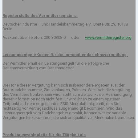
Registerstelle des Vermittlerregisters:
Deutscher Industrie – und Handelskammertag e.V., Breite Str. 29, 10178
Berlin
Auskunft über Telefon: 030-30308-0 oder
www.vermittlerregister.org
Leistungsentgelt/Kosten für die Immobiliendarlehnsvermittlung:
Der Vermittler erhält ein Leistungsentgelt für die erfolgreiche
Darlehnsvermittlung vom Darlehnsgeber.
Die Höhe dieser Vergütung kann sich insbesondere ergeben aus: der
Bruttodarlehnssumme, Zinszahlungen, Prämien. Wie hoch die Vergütung
des Vermittlers konkret sein wird, steht zum Zeitpunkt der Aushändigung
dieser Information noch nicht fest. Er wird Ihnen zu einem späteren
Zeitpunkt auf dem sogenannten ESIS-Merkblatt mitgeteilt, das Sie
rechtzeitig vor Vertragsschluss ausgehändigt bekommen. Wird das
Leistungsentgelt vom Darlehnsgeber gezahlt, können weitere variable
Vergütungen hinzukommen, die sich an qualitativen Merkmalen bemessen.
Produktauswahlpalette für die Tätigkeit als