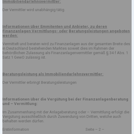
Immobiliendarlehnsvermittler:
Der Vermittler wird unabhängig tätig.
Informationen über Emmitenten und Anbieter, zu deren
Finanzanlagen Vermittlungs- oder
Beratungsleistungen angeboten
werden:
Vermittelt und beraten wird zu Finanzanlagen aus der gesamten Breite des
in Deutschland bestehenden Marktes soweit dies im Rahmen der
behördlichen Zulassung als Finanzanlagenvermittler gemäß § 34 f Abs. 1
Satz 1 GewO zulässig ist.
Beratungsleistung als Immobiliendarlehnsvermittler:
Der Vermittler erbringt Beratungsleistungen
Informationen über die Vergütung bei der Finanzanlagenberatung
und – Vermittlung:
Im Zusammenhang mit der Anlageberatung oder – Vermittlung erfolgt die
Vergütung ausschließlich durch Zuwendung von Dritten, welche auch
behalten werden dürfen.
Erstinformation Seite – 2 –