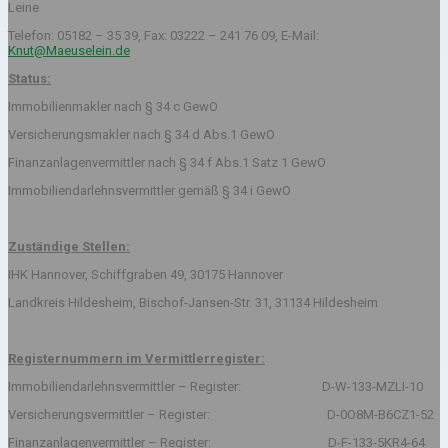
Leine
Telefon: 05182 – 35 39, Fax: 03222 – 241 76 09, E-Mail:
Knut@Maeuselein.de
Status:
Immobilienmakler nach § 34 c GewO
Versicherungsmakler nach § 34 d Abs.1 GewO
Finanzanlagenvermittler nach § 34 f Abs.1 Satz 1 GewO
Immobiliendarlehnsvermittler gemäß § 34 i GewO
Zuständige Stellen:
IHK Hannover, Schiffgraben 49, 30175 Hannover
Landkreis Hildesheim, Bischof-Jansen-Str. 31, 31134 Hildesheim
Registernummern im Vermittlerregister:
Immobiliendarlehnsvermittler – Register: D-W-133-MZLI-10
Versicherungsvermittler – Register: D-0O8M-B6CZ1-52
Finanzanlagenvermittler – Register: D-F-133-5KR4-64