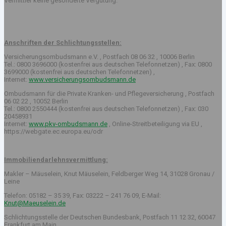
Vermittler keine gesonderte Vergütung.
Anschriften der Schlichtungsstellen:
Versicherungsombudsmann e.V. , Postfach 08 06 32 , 10006 Berlin
Tel.: 0800 3696000 (kostenfrei aus deutschen Telefonnetzen) , Fax: 0800
3699000 (kostenfrei aus deutschen Telefonnetzen) ,
Internet:
www.versicherungsombudsmann.de
Ombudsmann für die Private Kranken- und Pflegeversicherung , Postfach
06 02 22 , 10052 Berlin
Tel.: 0800 2550444 (kostenfrei aus deutschen Telefonnetzen) , Fax: 030
20458931
Internet:
www.pkv-ombudsmann.de
, Online-Streitbeteiligung via EU ,
https://webgate.ec.europa.eu/odr
Immobiliendarlehnsvermittlung:
Makler – Mäuselein, Knut Mäuselein, Feldberger Weg 14, 31028 Gronau /
Leine
Telefon: 05182 – 35 39, Fax: 03222 – 241 76 09, E-Mail:
Knut@Maeuselein.de
Schlichtungsstelle der Deutschen Bundesbank, Postfach 11 12 32, 60047
Frankfurt am Main