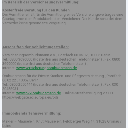
im Bereich der Versicherungsvermittlung:
Kostenfreie Beratung für den Kunden
Der Vermittler erhält für die Vermittlung eines Versicherungsvertrages eine
Courtage von dem Produktanbieter -Versicherer. Der Kunde schuldet dem
Vermittler keine gesonderte Vergütung.
Anschriften der Schlichtungsstellen:
Versicherungsombudsmann e.V. , Postfach 08 06 32 , 10006 Berlin
Tel.: 0800 3696000 (kostenfrei aus deutschen Telefonnetzen) , Fax: 0800
3699000 (kostenfrei aus deutschen Telefonnetzen) ,
Internet:
www.versicherungsombudsmann.de
Ombudsmann für die Private Kranken- und Pflegeversicherung , Postfach
06 02 22 , 10052 Berlin
Tel.: 0800 2550444 (kostenfrei aus deutschen Telefonnetzen) , Fax: 030
20458931
Internet:
www.pkv-ombudsmann.de
, Online-Streitbeteiligung via EU ,
https://webgate.ec.europa.eu/odr
Immobiliendarlehnsvermittlung:
Makler – Mäuselein, Knut Mäuselein, Feldberger Weg 14, 31028 Gronau /
Leine