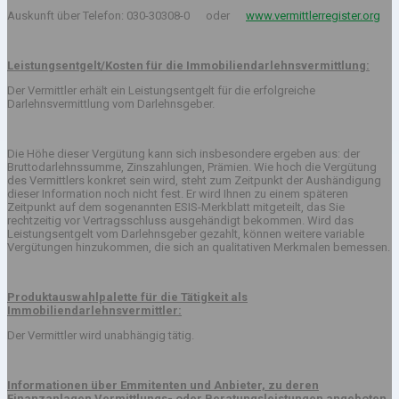
Auskunft über Telefon: 030-30308-0 oder
www.vermittlerregister.org
Leistungsentgelt/Kosten für die Immobiliendarlehnsvermittlung:
Der Vermittler erhält ein Leistungsentgelt für die erfolgreiche
Darlehnsvermittlung vom Darlehnsgeber.
Die Höhe dieser Vergütung kann sich insbesondere ergeben aus: der
Bruttodarlehnssumme, Zinszahlungen, Prämien. Wie hoch die Vergütung
des Vermittlers konkret sein wird, steht zum Zeitpunkt der Aushändigung
dieser Information noch nicht fest. Er wird Ihnen zu einem späteren
Zeitpunkt auf dem sogenannten ESIS-Merkblatt mitgeteilt, das Sie
rechtzeitig vor Vertragsschluss ausgehändigt bekommen. Wird das
Leistungsentgelt vom Darlehnsgeber gezahlt, können weitere variable
Vergütungen hinzukommen, die sich an qualitativen Merkmalen bemessen.
Produktauswahlpalette für die Tätigkeit als
Immobiliendarlehnsvermittler:
Der Vermittler wird unabhängig tätig.
Informationen über Emmitenten und Anbieter, zu deren
Finanzanlagen Vermittlungs- oder
Beratungsleistungen angeboten