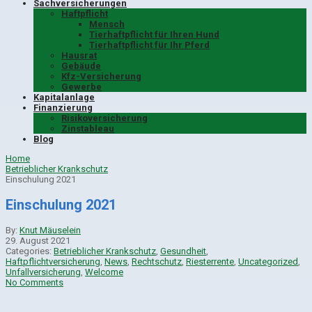
Sachversicherungen
Haftpflicht
Mensch
Tierhaftpflicht für Ihren Hund
Tierhaftpflicht für Ihr Pferd
Hausrat
Gebäude
Kfz-Versicherung
Gewerbe
Kapitalanlage
Finanzierung
Risikoversicherung
Zinstableau
Blog
Home
Betrieblicher Krankschutz
Einschulung 2021
Einschulung 2021
By:
Knut Mäuselein
29. August 2021
Categories:
Betrieblicher Krankschutz
,
Gesundheit
,
Haftpflichtversicherung
,
News
,
Rechtschutz
,
Riesterrente
,
Uncategorized
,
Unfallversicherung
,
Welcome
No Comments