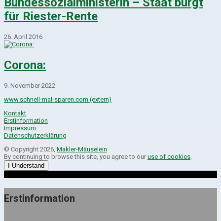
Bundessozialministerin – Staat bürgt
für Riester-Rente
26. April 2016
Corona:
9. November 2022
www.schnell-mal-sparen.com (extern)
Kontakt
Erstinformation
Impressum
Datenschutzerklärung
© Copyright 2026,
Makler-Mäuselein
By continuing to browse this site, you agree to our
use of cookies
.
I Understand
Erstinformation