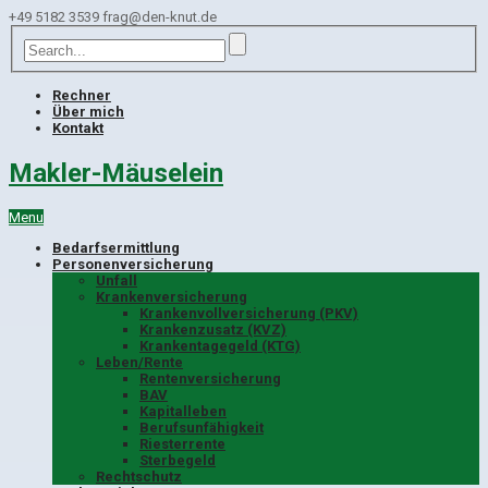
+49 5182 3539
frag@den-knut.de
Rechner
Über mich
Kontakt
Makler-Mäuselein
Menu
Bedarfsermittlung
Personenversicherung
Unfall
Krankenversicherung
Krankenvollversicherung (PKV)
Krankenzusatz (KVZ)
Krankentagegeld (KTG)
Leben/Rente
Rentenversicherung
BAV
Kapitalleben
Berufsunfähigkeit
Riesterrente
Sterbegeld
Rechtschutz