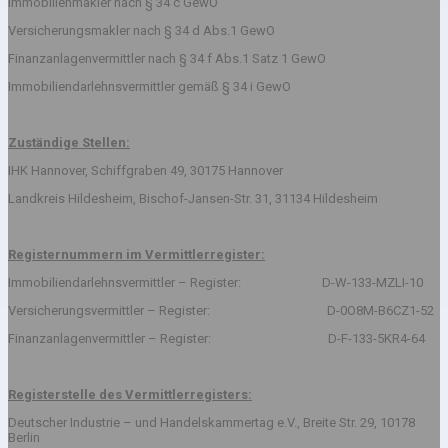
Immobilienmakler nach § 34 c GewO
Versicherungsmakler nach § 34 d Abs.1 GewO
Finanzanlagenvermittler nach § 34 f Abs.1 Satz 1 GewO
Immobiliendarlehnsvermittler gemäß § 34 i GewO
Zuständige Stellen:
IHK Hannover, Schiffgraben 49, 30175 Hannover
Landkreis Hildesheim, Bischof-Jansen-Str. 31, 31134 Hildesheim
Registernummern im Vermittlerregister:
Immobiliendarlehnsvermittler – Register: D-W-133-MZLI-10
Versicherungsvermittler – Register: D-0O8M-B6CZ1-52
Finanzanlagenvermittler – Register: D-F-133-5KR4-64
Registerstelle des Vermittlerregisters:
Deutscher Industrie – und Handelskammertag e.V., Breite Str. 29, 10178
Berlin