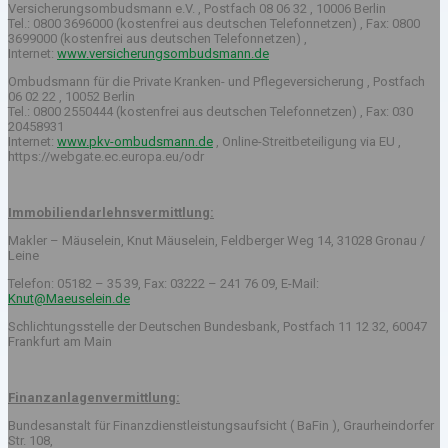
Versicherungsombudsmann e.V. , Postfach 08 06 32 , 10006 Berlin
Tel.: 0800 3696000 (kostenfrei aus deutschen Telefonnetzen) , Fax: 0800
3699000 (kostenfrei aus deutschen Telefonnetzen) ,
Internet:
www.versicherungsombudsmann.de
Ombudsmann für die Private Kranken- und Pflegeversicherung , Postfach
06 02 22 , 10052 Berlin
Tel.: 0800 2550444 (kostenfrei aus deutschen Telefonnetzen) , Fax: 030
20458931
Internet:
www.pkv-ombudsmann.de
, Online-Streitbeteiligung via EU ,
https://webgate.ec.europa.eu/odr
Immobiliendarlehnsvermittlung:
Makler – Mäuselein, Knut Mäuselein, Feldberger Weg 14, 31028 Gronau /
Leine
Telefon: 05182 – 35 39, Fax: 03222 – 241 76 09, E-Mail:
Knut@Maeuselein.de
Schlichtungsstelle der Deutschen Bundesbank, Postfach 11 12 32, 60047
Frankfurt am Main
Finanzanlagenvermittlung:
Bundesanstalt für Finanzdienstleistungsaufsicht ( BaFin ), Graurheindorfer
Str. 108,