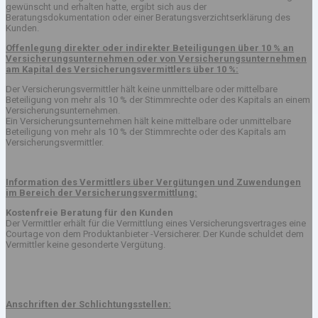
gewünscht und erhalten hatte, ergibt sich aus der
Beratungsdokumentation oder einer Beratungsverzichtserklärung des
Kunden.
Offenlegung direkter oder indirekter Beteiligungen über 10 % an
Versicherungsunternehmen oder von Versicherungsunternehmen
am Kapital des Versicherungsvermittlers über 10 %:
Der Versicherungsvermittler hält keine unmittelbare oder mittelbare
Beteiligung von mehr als 10 % der Stimmrechte oder des Kapitals an einem
Versicherungsunternehmen.
Ein Versicherungsunternehmen hält keine mittelbare oder unmittelbare
Beteiligung von mehr als 10 % der Stimmrechte oder des Kapitals am
Versicherungsvermittler.
Information des Vermittlers über Vergütungen und Zuwendungen
im Bereich der Versicherungsvermittlung:
Kostenfreie Beratung für den Kunden
Der Vermittler erhält für die Vermittlung eines Versicherungsvertrages eine
Courtage von dem Produktanbieter -Versicherer. Der Kunde schuldet dem
Vermittler keine gesonderte Vergütung.
Anschriften der Schlichtungsstellen: