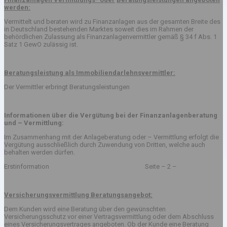
werden:
Vermittelt und beraten wird zu Finanzanlagen aus der gesamten Breite des
in Deutschland bestehenden Marktes soweit dies im Rahmen der
behördlichen Zulassung als Finanzanlagenvermittler gemäß § 34 f Abs. 1
Satz 1 GewO zulässig ist.
Beratungsleistung als Immobiliendarlehnsvermittler:
Der Vermittler erbringt Beratungsleistungen
Informationen über die Vergütung bei der Finanzanlagenberatung
und – Vermittlung:
Im Zusammenhang mit der Anlageberatung oder – Vermittlung erfolgt die
Vergütung ausschließlich durch Zuwendung von Dritten, welche auch
behalten werden dürfen.
Erstinformation Seite – 2 –
Versicherungsvermittlung Beratungsangebot:
Dem Kunden wird eine Beratung über den gewünschten
Versicherungsschutz vor einer Vertragsvermittlung oder dem Abschluss
eines Versicherungsvertrages angeboten. Ob der Kunde eine Beratung