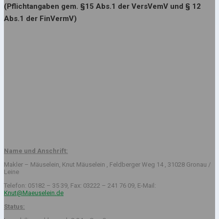
(Pflichtangaben gem. §15 Abs.1 der VersVemV und § 12
Abs.1 der FinVermV)
Name und Anschrift:
Makler – Mäuselein, Knut Mäuselein , Feldberger Weg 14 , 31028 Gronau /
Leine
Telefon: 05182 – 35 39, Fax: 03222 – 241 76 09, E-Mail:
Knut@Maeuselein.de
Status: