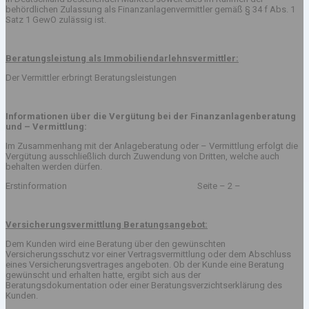
behördlichen Zulassung als Finanzanlagenvermittler gemäß § 34 f Abs. 1
Satz 1 GewO zulässig ist.
Beratungsleistung als Immobiliendarlehnsvermittler:
Der Vermittler erbringt Beratungsleistungen
Informationen über die Vergütung bei der Finanzanlagenberatung
und – Vermittlung:
Im Zusammenhang mit der Anlageberatung oder – Vermittlung erfolgt die
Vergütung ausschließlich durch Zuwendung von Dritten, welche auch
behalten werden dürfen.
Erstinformation Seite – 2 –
Versicherungsvermittlung Beratungsangebot:
Dem Kunden wird eine Beratung über den gewünschten
Versicherungsschutz vor einer Vertragsvermittlung oder dem Abschluss
eines Versicherungsvertrages angeboten. Ob der Kunde eine Beratung
gewünscht und erhalten hatte, ergibt sich aus der
Beratungsdokumentation oder einer Beratungsverzichtserklärung des
Kunden.