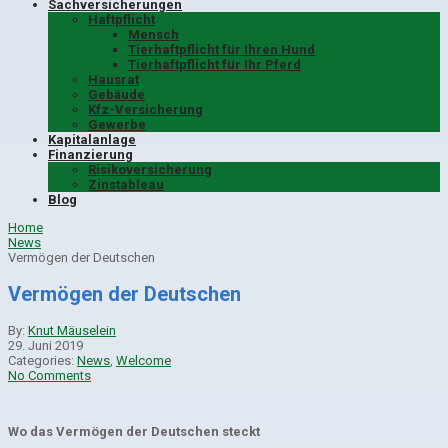
Sachversicherungen
Haftpflicht
Mensch
Tierhaftpflicht für Ihren Hund
Tierhaftpflicht für Ihr Pferd
Hausrat
Gebäude
Kfz-Versicherung
Gewerbe
Kapitalanlage
Finanzierung
Risikoversicherung
Zinstableau
Blog
Home
News
Vermögen der Deutschen
Vermögen der Deutschen
By:
Knut Mäuselein
29. Juni 2019
Categories:
News
,
Welcome
No Comments
Wo das Vermögen der Deutschen steckt