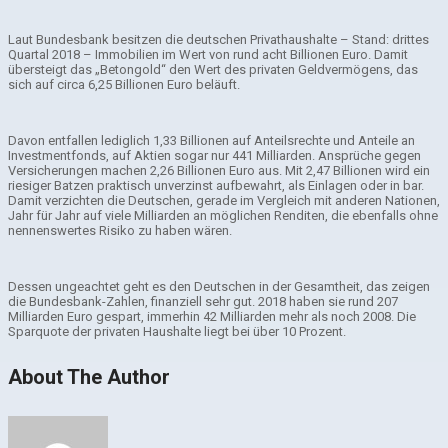
Laut Bundesbank besitzen die deutschen Privathaushalte – Stand: drittes
Quartal 2018 – Immobilien im Wert von rund acht Billionen Euro. Damit
übersteigt das „Betongold“ den Wert des privaten Geldvermögens, das
sich auf circa 6,25 Billionen Euro beläuft.
Davon entfallen lediglich 1,33 Billionen auf Anteilsrechte und Anteile an
Investmentfonds, auf Aktien sogar nur 441 Milliarden. Ansprüche gegen
Versicherungen machen 2,26 Billionen Euro aus. Mit 2,47 Billionen wird ein
riesiger Batzen praktisch unverzinst aufbewahrt, als Einlagen oder in bar.
Damit verzichten die Deutschen, gerade im Vergleich mit anderen Nationen,
Jahr für Jahr auf viele Milliarden an möglichen Renditen, die ebenfalls ohne
nennenswertes Risiko zu haben wären.
Dessen ungeachtet geht es den Deutschen in der Gesamtheit, das zeigen
die Bundesbank-Zahlen, finanziell sehr gut. 2018 haben sie rund 207
Milliarden Euro gespart, immerhin 42 Milliarden mehr als noch 2008. Die
Sparquote der privaten Haushalte liegt bei über 10 Prozent.
About The Author