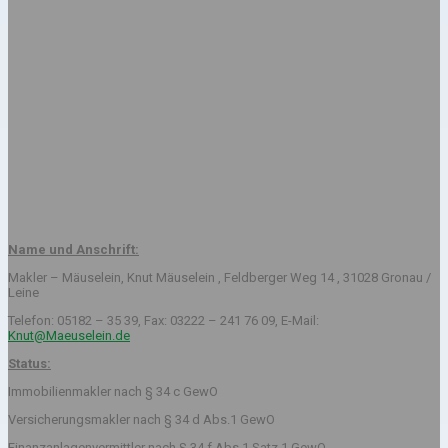
Name und Anschrift:
Makler – Mäuselein, Knut Mäuselein , Feldberger Weg 14 , 31028 Gronau /
Leine
Telefon: 05182 – 35 39, Fax: 03222 – 241 76 09, E-Mail:
Knut@Maeuselein.de
Status:
Immobilienmakler nach § 34 c GewO
Versicherungsmakler nach § 34 d Abs.1 GewO
Finanzanlagenvermittler nach § 34 f Abs.1 Satz 1 GewO