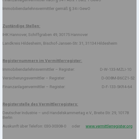
Immobiliendarlehnsvermittler gemäß § 34 i GewO
Zuständige Stellen:
IHK Hannover, Schiffgraben 49, 30175 Hannover
Landkreis Hildesheim, Bischof-Jansen-Str. 31, 31134 Hildesheim
Registernummern im Vermittlerregister:
Immobiliendarlehnsvermittler – Register: D-W-133-MZLI-10
Versicherungsvermittler – Register: D-0O8M-B6CZ1-52
Finanzanlagenvermittler – Register: D-F-133-5KR4-64
Registerstelle des Vermittlerregisters:
Deutscher Industrie – und Handelskammertag e.V., Breite Str. 29, 10178
Berlin
Auskunft über Telefon: 030-30308-0 oder
www.vermittlerregister.org