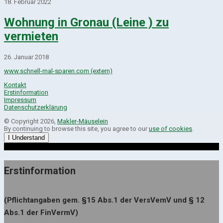
18. Februar 2022
Wohnung in Gronau (Leine ) zu
vermieten
26. Januar 2018
www.schnell-mal-sparen.com (extern)
Kontakt
Erstinformation
Impressum
Datenschutzerklärung
© Copyright 2026,
Makler-Mäuselein
By continuing to browse this site, you agree to our
use of cookies
.
I Understand
Erstinformation
(Pflichtangaben gem. §15 Abs.1 der VersVemV und § 12
Abs.1 der FinVermV)