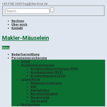
+49 5182 3539
frag@den-knut.de
Rechner
Über mich
Kontakt
Makler-Mäuselein
Menu
Bedarfsermittlung
Personenversicherung
Unfall
Krankenversicherung
Krankenvollversicherung (PKV)
Krankenzusatz (KVZ)
Krankentagegeld (KTG)
Leben/Rente
Rentenversicherung
BAV
Kapitalleben
Berufsunfähigkeit
Riesterrente
Sterbegeld
Rechtschutz