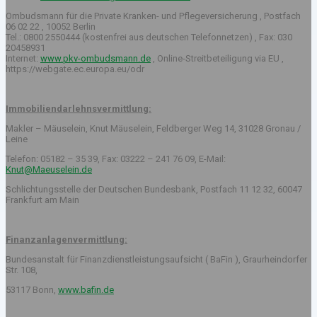
Ombudsmann für die Private Kranken- und Pflegeversicherung , Postfach
06 02 22 , 10052 Berlin
Tel.: 0800 2550444 (kostenfrei aus deutschen Telefonnetzen) , Fax: 030
20458931
Internet:
www.pkv-ombudsmann.de
, Online-Streitbeteiligung via EU ,
https://webgate.ec.europa.eu/odr
Immobiliendarlehnsvermittlung:
Makler – Mäuselein, Knut Mäuselein, Feldberger Weg 14, 31028 Gronau /
Leine
Telefon: 05182 – 35 39, Fax: 03222 – 241 76 09, E-Mail:
Knut@Maeuselein.de
Schlichtungsstelle der Deutschen Bundesbank, Postfach 11 12 32, 60047
Frankfurt am Main
Finanzanlagenvermittlung:
Bundesanstalt für Finanzdienstleistungsaufsicht ( BaFin ), Graurheindorfer
Str. 108,
53117 Bonn,
www.bafin.de