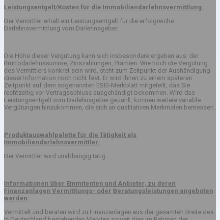
Leistungsentgelt/Kosten für die Immobiliendarlehnsvermittlung:
Der Vermittler erhält ein Leistungsentgelt für die erfolgreiche
Darlehnsvermittlung vom Darlehnsgeber.
Die Höhe dieser Vergütung kann sich insbesondere ergeben aus: der
Bruttodarlehnssumme, Zinszahlungen, Prämien. Wie hoch die Vergütung
des Vermittlers konkret sein wird, steht zum Zeitpunkt der Aushändigung
dieser Information noch nicht fest. Er wird Ihnen zu einem späteren
Zeitpunkt auf dem sogenannten ESIS-Merkblatt mitgeteilt, das Sie
rechtzeitig vor Vertragsschluss ausgehändigt bekommen. Wird das
Leistungsentgelt vom Darlehnsgeber gezahlt, können weitere variable
Vergütungen hinzukommen, die sich an qualitativen Merkmalen bemessen.
Produktauswahlpalette für die Tätigkeit als
Immobiliendarlehnsvermittler:
Der Vermittler wird unabhängig tätig.
Informationen über Emmitenten und Anbieter, zu deren
Finanzanlagen Vermittlungs- oder
Beratungsleistungen angeboten
werden:
Vermittelt und beraten wird zu Finanzanlagen aus der gesamten Breite des
in Deutschland bestehenden Marktes soweit dies im Rahmen der