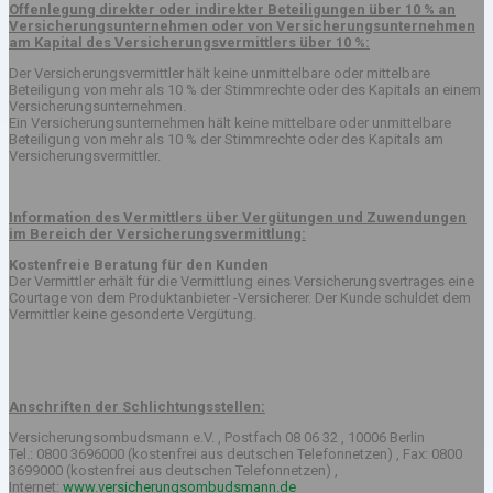
Offenlegung direkter oder indirekter Beteiligungen über 10 % an
Versicherungsunternehmen oder von Versicherungsunternehmen
am Kapital des Versicherungsvermittlers über 10 %:
Der Versicherungsvermittler hält keine unmittelbare oder mittelbare
Beteiligung von mehr als 10 % der Stimmrechte oder des Kapitals an einem
Versicherungsunternehmen.
Ein Versicherungsunternehmen hält keine mittelbare oder unmittelbare
Beteiligung von mehr als 10 % der Stimmrechte oder des Kapitals am
Versicherungsvermittler.
Information des Vermittlers über Vergütungen und Zuwendungen
im Bereich der Versicherungsvermittlung:
Kostenfreie Beratung für den Kunden
Der Vermittler erhält für die Vermittlung eines Versicherungsvertrages eine
Courtage von dem Produktanbieter -Versicherer. Der Kunde schuldet dem
Vermittler keine gesonderte Vergütung.
Anschriften der Schlichtungsstellen:
Versicherungsombudsmann e.V. , Postfach 08 06 32 , 10006 Berlin
Tel.: 0800 3696000 (kostenfrei aus deutschen Telefonnetzen) , Fax: 0800
3699000 (kostenfrei aus deutschen Telefonnetzen) ,
Internet:
www.versicherungsombudsmann.de