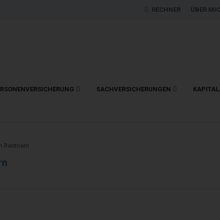
RECHNER
ÜBER MI
ERSONENVERSICHERUNG
SACHVERSICHERUNGEN
KAPITA
n Rentnern
rn