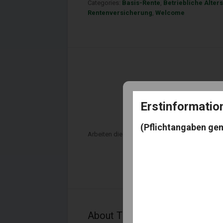
Categories:
Basis-Rente
,
Betriebliche Alter
Rentenversicherung
,
Welcome
Erstinformati
(Pflichtangaben ge
Arbeiten diese Rentner nun weil Ihnen langweili
About The Author