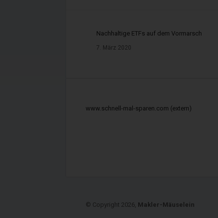
Zuständige Stellen:
Nachhaltige ETFs auf dem Vormarsch
IHK Hannover, Schiffgraben 
7. März 2020
Landkreis Hildesheim, Bisch
Registernummern im Vermi
www.schnell-mal-sparen.com (extern)
Immobiliendarlehnsverm
Versicherungsvermit
Finanzanlagenvermitt
Registerstelle des Vermitt
© Copyright 2026,
Makler-Mäuselein
Deutscher Industrie – und Ha