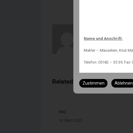
Knut Maeuselein
Name und Anschrift:
Makler – Mäuselein, Knut Mä
Telefon: 05182 – 35 39, Fax: 
Status:
Related Posts
Zustimmen
Ablehnen
Immobilienmakler nach § 34
Versicherungsmakler nach §
Finanzanlagenvermittler nac
FAQ
18. März 2022
Immobiliendarlehnsvermittl