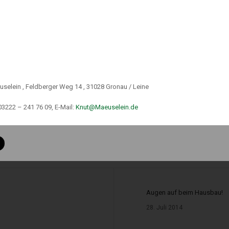
uselein , Feldberger Weg 14 , 31028 Gronau / Leine
03222 – 241 76 09, E-Mail:
Knut@Maeuselein.de
 c GewO
 34 d Abs.1 GewO
h § 34 f Abs.1 Satz 1 GewO
Augen auf beim Hausbau!
28. Juli 2014
er gemäß § 34 i GewO