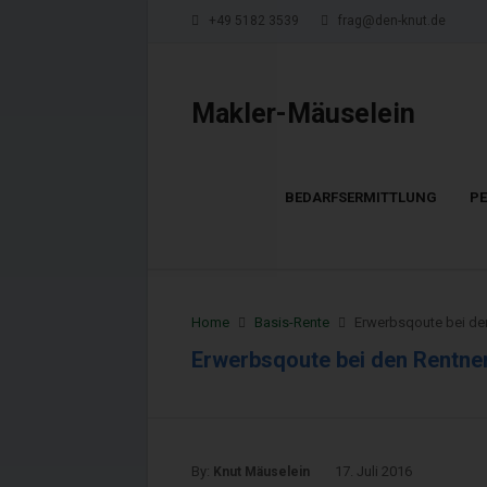
+49 5182 3539
frag@den-knut.de
Makler-Mäuselein
BEDARFSERMITTLUNG
P
Home
Basis-Rente
Erwerbsqoute bei de
Erwerbsqoute bei den Rentne
By:
17. Juli 2016
Knut Mäuselein