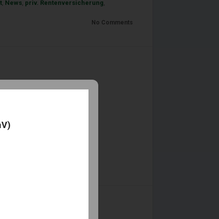
t
,
News
,
priv. Rentenversicherung
,
No Comments
mV)