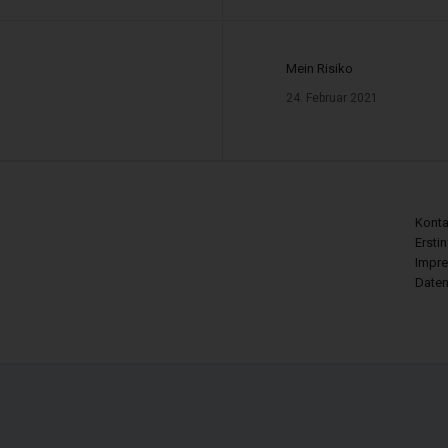
Mein Risiko
49, 30175 Hannover
24. Februar 2021
of-Jansen-Str. 31, 31134 Hildesheim
ttlerregister:
Konta
ittler – Register: D-W-133-MZLI-10
Ersti
Impr
tler – Register: D-0O8M-B6CZ1-52
Daten
ler – Register: D-F-133-5KR4-64
lerregisters:
ndelskammertag e.V., Breite Str. 29, 10178 Berlin