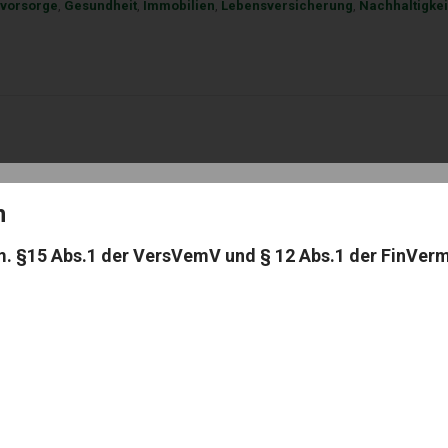
svorsorge
,
Gesundheit
,
Immobilien
,
Lebensversicherung
,
Nachhaltigkei
on
m. §15 Abs.1 der VersVemV und § 12 Abs.1 der FinVer
g ist, oder weil Sie müssen ?