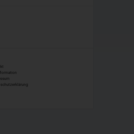
kt
nformation
essum
schutzerklärung