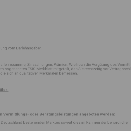
n
ttlung vom Darlehnsgeber.
arlehnssumme, Zinszahlungen, Prämien. Wie hoch die Vergütung des Vermittle
 dem sogenannten ESIS-Merkblatt mitgeteilt, das Sie rechtzeitig vor Vertrag
die sich an qualitativen Merkmalen bemessen.
tler:
n Vermittlungs- oder
Beratungsleistungen angeboten werden:
 in Deutschland bestehenden Marktes soweit dies im Rahmen der behördlichen 