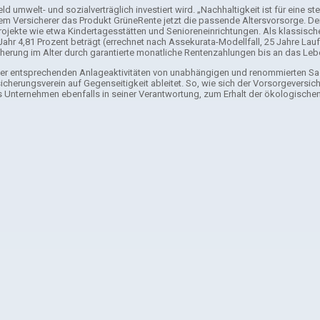
ld umwelt- und sozialverträglich investiert wird. „Nachhaltigkeit ist für eine
dem Versicherer das Produkt GrüneRente jetzt die passende Altersvorsorge. Der 
Projekte wie etwa Kindertagesstätten und Senioreneinrichtungen. Als klassisch
Jahr 4,81 Prozent beträgt (errechnet nach Assekurata-Modellfall, 25 Jahre La
cherung im Alter durch garantierte monatliche Rentenzahlungen bis an das Le
er entsprechenden Anlageaktivitäten von unabhängigen und renommierten Sachv
ersicherungsverein auf Gegenseitigkeit ableitet. So, wie sich der Vorsorgevers
 das Unternehmen ebenfalls in seiner Verantwortung, zum Erhalt der ökologisch