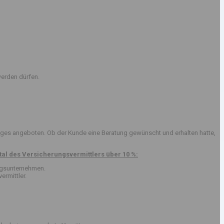
erden dürfen.
ges angeboten. Ob der Kunde eine Beratung gewünscht und erhalten hatte,
al des Versicherungsvermittlers über 10 %:
ungsunternehmen.
ermittler.