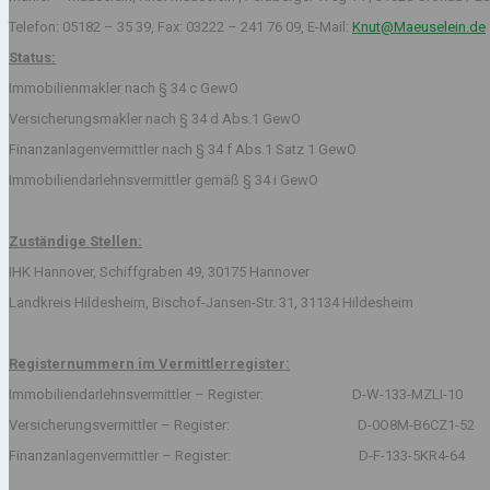
Telefon: 05182 – 35 39, Fax: 03222 – 241 76 09, E-Mail:
Knut@Maeuselein.de
Status:
Immobilienmakler nach § 34 c GewO
Versicherungsmakler nach § 34 d Abs.1 GewO
Finanzanlagenvermittler nach § 34 f Abs.1 Satz 1 GewO
Immobiliendarlehnsvermittler gemäß § 34 i GewO
Zuständige Stellen:
IHK Hannover, Schiffgraben 49, 30175 Hannover
Landkreis Hildesheim, Bischof-Jansen-Str. 31, 31134 Hildesheim
Registernummern im Vermittlerregister:
Immobiliendarlehnsvermittler – Register: D-W-133-MZLI-10
Versicherungsvermittler – Register: D-0O8M-B6CZ1-52
Finanzanlagenvermittler – Register: D-F-133-5KR4-64