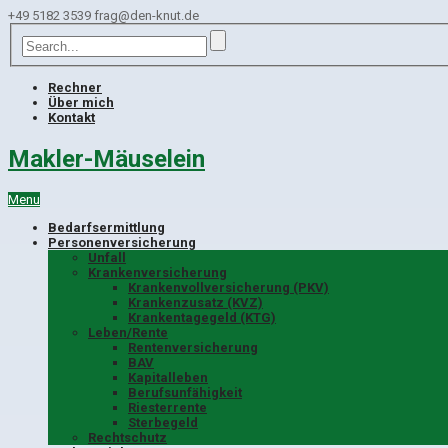
+49 5182 3539
frag@den-knut.de
Rechner
Über mich
Kontakt
Makler-Mäuselein
Menu
Bedarfsermittlung
Personenversicherung
Unfall
Krankenversicherung
Krankenvollversicherung (PKV)
Krankenzusatz (KVZ)
Krankentagegeld (KTG)
Leben/Rente
Rentenversicherung
BAV
Kapitalleben
Berufsunfähigkeit
Riesterrente
Sterbegeld
Rechtschutz