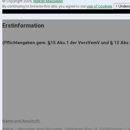
© Copyright 2026,
Makler-Mäuselein
By continuing to browse this site, you agree to our
use of cookies
.
I Under
Erstinformation
(Pflichtangaben gem. §15 Abs.1 der VersVemV und § 12 Abs
Name und Anschrift:
Makler – Mäuselein, Knut Mäuselein , Feldberger Weg 14 , 31028 Gronau / Le