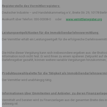
Registerstelle des Vermittlerregisters:
Deutscher Industrie – und Handelskammertag e.V., Breite Str. 29, 10178 Berli
Auskunft über Telefon: 030-30308-0 oder
www.vermittlerregister.org
Leistungsentgelt/Kosten für die Immobiliendarlehnsvermittlung:
Der Vermittler erhält ein Leistungsentgelt für die erfolgreiche Darlehnsvermi
Die Höhe dieser Vergütung kann sich insbesondere ergeben aus: der Bruttod
Information noch nicht fest. Er wird Ihnen zu einem späteren Zeitpunkt auf
Darlehnsgeber gezahlt, können weitere variable Vergütungen hinzukommen, 
Produktauswahlpalette für die Tätigkeit als Immobiliendarlehnsvermit
Der Vermittler wird unabhängig tätig.
Informationen über Emmitenten und Anbieter, zu deren Finanzanlage
Vermittelt und beraten wird zu Finanzanlagen aus der gesamten Breite des
zulässig ist.