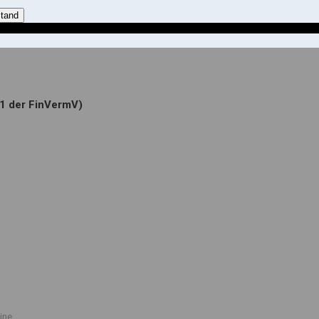
stand
.1 der FinVermV)
ine