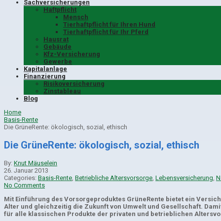
Sachversicherungen
Haftpflicht
Mensch
Tierhaftpflicht für Ihren Hund
Tierhaftpflicht für Ihr Pferd
Hausrat
Gebäude
Kfz-Versicherung
Gewerbe
Kapitalanlage
Finanzierung
Risikoversicherung
Zinstableau
Blog
Home
Basis-Rente
Die GrüneRente: ökologisch, sozial, ethisch
Die GrüneRente: ökologisch, sozial, ethisch
By:
Knut Mäuselein
26. Januar 2013
Categories:
Basis-Rente
,
Betriebliche Altersvorsorge
,
Lebensversicherung
,
N
No Comments
Mit Einführung des Vorsorgeproduktes GrüneRente bietet ein Versich
Alter und gleichzeitig die Zukunft von Umwelt und Gesellschaft. Da
für alle klassischen Produkte der privaten und betrieblichen Altersv