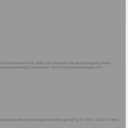
rs konkret sein wird, steht zum Zeitpunkt der Aushändigung dieser
sschluss ausgehändigt bekommen. Wird das Leistungsentgelt vom
Zulassung als Finanzanlagenvermittler gemäß § 34 f Abs. 1 Satz 1 GewO