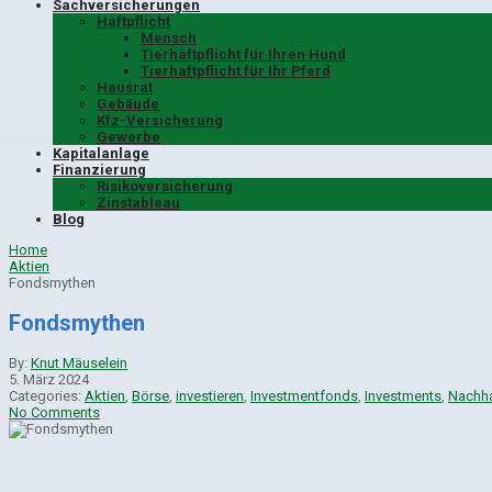
Sachversicherungen
Haftpflicht
Mensch
Tierhaftpflicht für Ihren Hund
Tierhaftpflicht für Ihr Pferd
Hausrat
Gebäude
Kfz-Versicherung
Gewerbe
Kapitalanlage
Finanzierung
Risikoversicherung
Zinstableau
Blog
Home
Aktien
Fondsmythen
Fondsmythen
By:
Knut Mäuselein
5. März 2024
Categories:
Aktien
,
Börse
,
investieren
,
Investmentfonds
,
Investments
,
Nachha
No Comments