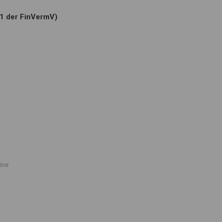
.1 der FinVermV)
ine