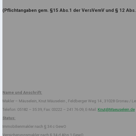
(Pflichtangaben gem. §15 Abs.1 der VersVemV und § 12 Abs
Name und Anschrift:
Makler – Mäuselein, Knut Mäuselein , Feldberger Weg 14 , 31028 Gronau / Le
Telefon: 05182 – 35 39, Fax: 03222 – 241 76 09, E-Mail:
Knut@Maeuselein.de
Status:
Immobilienmakler nach § 34 c GewO
Versicherungsmakler nach § 34 d Abs.1 GewO