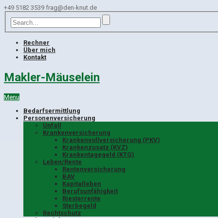
+49 5182 3539
frag@den-knut.de
Rechner
Über mich
Kontakt
Makler-Mäuselein
Menu
Bedarfsermittlung
Personenversicherung
Unfall
Krankenversicherung
Krankenvollversicherung (PKV)
Krankenzusatz (KVZ)
Krankentagegeld (KTG)
Leben/Rente
Rentenversicherung
BAV
Kapitalleben
Berufsunfähigkeit
Riesterrente
Sterbegeld
Rechtschutz