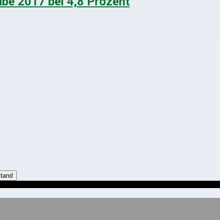
abe 2017 bei 4,8 Prozent
stand