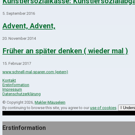
Künstlersozialkasse: Künstlersozialabg
5. September 2016
Advent, Advent,
20. November 2014
Früher an später denken ( wieder mal )
15. Februar 2017
www.schnell-mal-sparen.com (extern)
Kontakt
Erstinformation
Impressum
Datenschutzerklärung
© Copyright 2026,
Makler-Mäuselein
By continuing to browse this site, you agree to our
use of cookies
.
I Under
Erstinformation