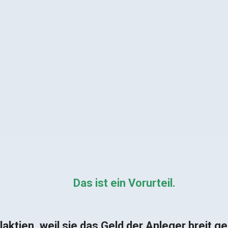
r riskant.
Das ist ein Vorurteil.
aktien, weil sie das Geld der Anleger breit ge