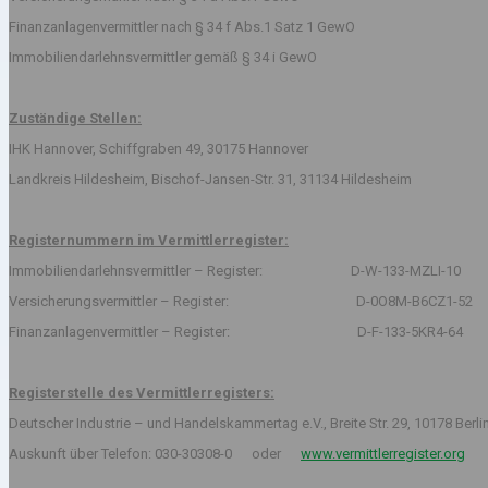
Finanzanlagenvermittler nach § 34 f Abs.1 Satz 1 GewO
Immobiliendarlehnsvermittler gemäß § 34 i GewO
Zuständige Stellen:
IHK Hannover, Schiffgraben 49, 30175 Hannover
Landkreis Hildesheim, Bischof-Jansen-Str. 31, 31134 Hildesheim
Registernummern im Vermittlerregister:
Immobiliendarlehnsvermittler – Register: D-W-133-MZLI-10
Versicherungsvermittler – Register: D-0O8M-B6CZ1-52
Finanzanlagenvermittler – Register: D-F-133-5KR4-64
Registerstelle des Vermittlerregisters:
Deutscher Industrie – und Handelskammertag e.V., Breite Str. 29, 10178 Berli
Auskunft über Telefon: 030-30308-0 oder
www.vermittlerregister.org