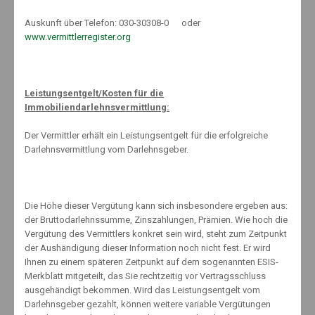
Auskunft über Telefon: 030-30308-0 oder
Gerne berate ich Sie persönlich!
www.vermittlerregister.org
#vollstarkschlau
Leistungsentgelt/Kosten für die
Immobiliendarlehnsvermittlung:
Der Vermittler erhält ein Leistungsentgelt für die erfolgreiche
#fragmaldenknut
Darlehnsvermittlung vom Darlehnsgeber.
Die Höhe dieser Vergütung kann sich insbesondere ergeben aus:
der Bruttodarlehnssumme, Zinszahlungen, Prämien. Wie hoch die
Vergütung des Vermittlers konkret sein wird, steht zum Zeitpunkt
der Aushändigung dieser Information noch nicht fest. Er wird
Ihnen zu einem späteren Zeitpunkt auf dem sogenannten ESIS-
Merkblatt mitgeteilt, das Sie rechtzeitig vor Vertragsschluss
About The Author
ausgehändigt bekommen. Wird das Leistungsentgelt vom
Darlehnsgeber gezahlt, können weitere variable Vergütungen