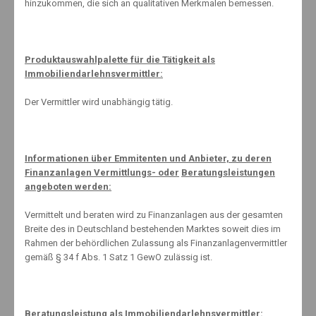
hinzukommen, die sich an qualitativen Merkmalen bemessen.
Knut Maeuselein
Produktauswahlpalette für die Tätigkeit als
Immobiliendarlehnsvermittler:
Der Vermittler wird unabhängig tätig.
Informationen über Emmitenten und Anbieter, zu deren
Related Posts
Finanzanlagen Vermittlungs- oder
Beratungsleistungen
angeboten werden:
Vermittelt und beraten wird zu Finanzanlagen aus der gesamten
Breite des in Deutschland bestehenden Marktes soweit dies im
Neue wichtige Bücher Im Handel
Rahmen der behördlichen Zulassung als Finanzanlagenvermittler
gemäß § 34 f Abs. 1 Satz 1 GewO zulässig ist.
4. Januar 2019
Beratungsleistung als Immobiliendarlehnsvermittler: