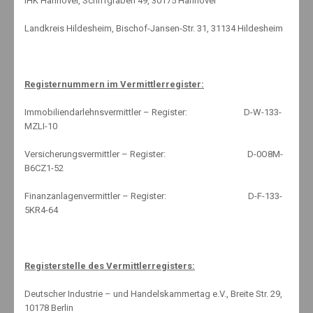
IHK Hannover, Schiffgraben 49, 30175 Hannover
Landkreis Hildesheim, Bischof-Jansen-Str. 31, 31134 Hildesheim
Eine Familie zu sein geht für die meisten Menschen mit Liebe,
Geborgenheit, Vertrauen und Zusammenhalt einher.
Registernummern im Vermittlerregister:
Immobiliendarlehnsvermittler – Register: D-W-133-
MZLI-10
IST DAS AUCH BEI IHNEN SO?
Versicherungsvermittler – Register: D-0O8M-
B6CZ1-52
Finanzanlagenvermittler – Register: D-F-133-
Mit einer privaten Krankenversicherung können Sie Ihr Familien­glück
5KR4-64
unbeschwert genießen, schützen Ihre Lieben umfassend und
profitieren von ausgezeichneten Leistungen zum Top-Preis!
Und dabei müssen Sie keine Kürzungen wie bei der gesetzlichen
Registerstelle des Vermittlerregisters:
Versicherung befürchten, denn als Privatversicherte*r profitieren Sie
weiterhin vom Leistungsniveau, das Sie für sich ausgewählt haben.
Deutscher Industrie – und Handelskammertag e.V., Breite Str. 29,
10178 Berlin