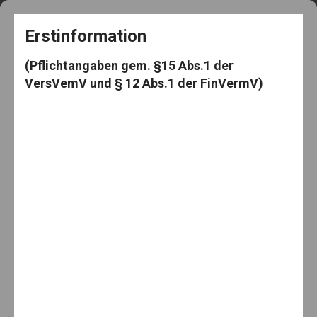
+49 5182 3539
frag@den-knut.de
Erstinformation
(Pflichtangaben gem. §15 Abs.1 der
VersVemV und § 12 Abs.1 der FinVermV)
Makler-Mäuselein
Menu
Home
Betrieblicher Krankschutz
PKV: private Krankenversicherung
PKV: private Krankenversicherung
By:
23. Juni 2022
Knut Mäuselein