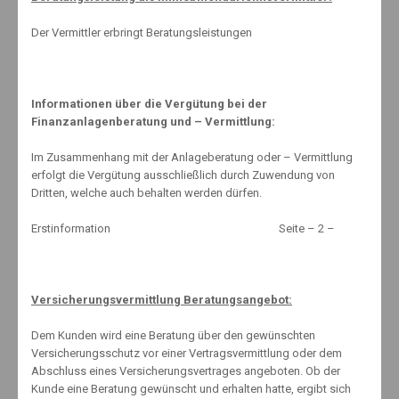
K F Z – Unfall
5. Januar 2019
Der Vermittler erbringt Beratungsleistungen
Vermögen braucht Zeit
Informationen über die Vergütung bei der
Finanzanlagenberatung und – Vermittlung:
21. April 2019
Im Zusammenhang mit der Anlageberatung oder – Vermittlung
erfolgt die Vergütung ausschließlich durch Zuwendung von
Anschlussfinanzierung – Umschuldung
Dritten, welche auch behalten werden dürfen.
12. Oktober 2013
Erstinformation Seite – 2 –
Versicherungsvermittlung Beratungsangebot:
www.schnell-mal-sparen.com (extern)
Dem Kunden wird eine Beratung über den gewünschten
Versicherungsschutz vor einer Vertragsvermittlung oder dem
Abschluss eines Versicherungsvertrages angeboten. Ob der
Kunde eine Beratung gewünscht und erhalten hatte, ergibt sich