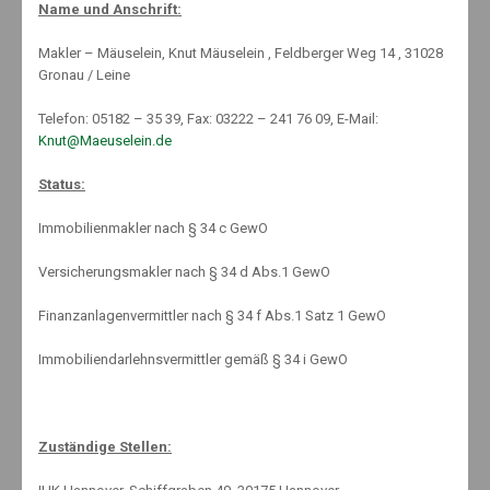
Name und Anschrift:
Categories:
Betrieblicher Krankschutz
,
Gesundheit
,
Krankentagegeld
,
Krankenversicherung
,
Makler – Mäuselein, Knut Mäuselein , Feldberger Weg 14 , 31028
Krankenzusatzversicherung
,
Nachhaltigkeit
,
News
,
Gronau / Leine
Rechtschutz
,
Uncategorized
,
Welcome
No Comments
Telefon: 05182 – 35 39, Fax: 03222 – 241 76 09, E-Mail:
Knut@Maeuselein.de
Status:
Immobilienmakler nach § 34 c GewO
Versicherungsmakler nach § 34 d Abs.1 GewO
Finanzanlagenvermittler nach § 34 f Abs.1 Satz 1 GewO
Immobiliendarlehnsvermittler gemäß § 34 i GewO
TOP-LEISTUNGEN FÜR
Zuständige Stellen:
FAMILIEN