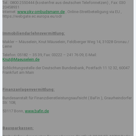
Tel.: 0800 2550444 (kostenfrei aus deutschen Telefonnetzen) , Fax: 030
20458931
Internet:
www.pkv-ombudsmann.de
, Online-Streitbeteiligung via EU ,
https://webgate.ec.europa.eu/odr
Immobiliendarlehnsvermittlung:
Makler – Mäuselein, Knut Mäuselein, Feldberger Weg 14, 31028 Gronau /
Leine
Telefon: 05182 – 35 39, Fax: 03222 – 241 76 09, E-Mail:
Knut@Maeuselein.de
Schlichtungsstelle der Deutschen Bundesbank, Postfach 11 12 32, 60047
Frankfurt am Main
Finanzanlagenvermittlung:
Bundesanstalt für Finanzdienstleistungsaufsicht ( BaFin ), Graurheindorfer
Str. 108,
53117 Bonn,
www.bafin.de
Bausparkassen: