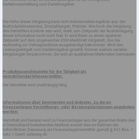
Darlehnsvermittlung vom Darlehnsgeber.
Die Höhe dieser Vergütung kann sich insbesondere ergeben aus: der
Bruttodarlehnssumme, Zinszahlungen, Prämien. Wie hoch die Vergütung
des Vermittlers konkret sein wird, steht zum Zeitpunkt der Aushändigung
dieser Information noch nicht fest. Er wird Ihnen zu einem späteren
Zeitpunkt auf dem sogenannten ESIS-Merkblatt mitgeteilt, das Sie
rechtzeitig vor Vertragsschluss ausgehändigt bekommen. Wird das
Leistungsentgelt vom Darlehnsgeber gezahlt, können weitere variable
Vergütungen hinzukommen, die sich an qualitativen Merkmalen bemessen.
Produktauswahlpalette für die Tätigkeit als
Immobiliendarlehnsvermittler:
Der Vermittler wird unabhängig tätig.
Informationen über Emmitenten und Anbieter, zu deren
Finanzanlagen Vermittlungs- oder
Beratungsleistungen angeboten
werden:
Vermittelt und beraten wird zu Finanzanlagen aus der gesamten Breite des
in Deutschland bestehenden Marktes soweit dies im Rahmen der
behördlichen Zulassung als Finanzanlagenvermittler gemäß § 34 f Abs. 1
Satz 1 GewO zulässig ist.