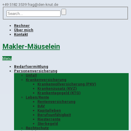
+49 5182 3539
frag@den-knut.de
Rechner
Über mich
Kontakt
Makler-Mäuselein
Menu
Bedarfsermittlung
Personenversicherung
Unfall
Krankenversicherung
Krankenvollversicherung (PKV)
Krankenzusatz (KVZ)
Krankentagegeld (KTG)
Leben/Rente
Rentenversicherung
BAV
Kapitalleben
Berufsunfähigkeit
Riesterrente
Sterbegeld
Rechtschutz