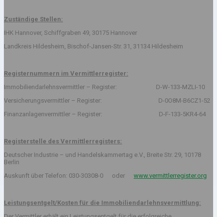
Zuständige Stellen:
IHK Hannover, Schiffgraben 49, 30175 Hannover
Landkreis Hildesheim, Bischof-Jansen-Str. 31, 31134 Hildesheim
Registernummern im Vermittlerregister:
Immobiliendarlehnsvermittler – Register: D-W-133-MZLI-10
Versicherungsvermittler – Register: D-0O8M-B6CZ1-52
Finanzanlagenvermittler – Register: D-F-133-5KR4-64
Registerstelle des Vermittlerregisters:
Deutscher Industrie – und Handelskammertag e.V., Breite Str. 29, 10178
Berlin
Auskunft über Telefon: 030-30308-0 oder
www.vermittlerregister.org
Leistungsentgelt/Kosten für die Immobiliendarlehnsvermittlung:
Der Vermittler erhält ein Leistungsentgelt für die erfolgreiche