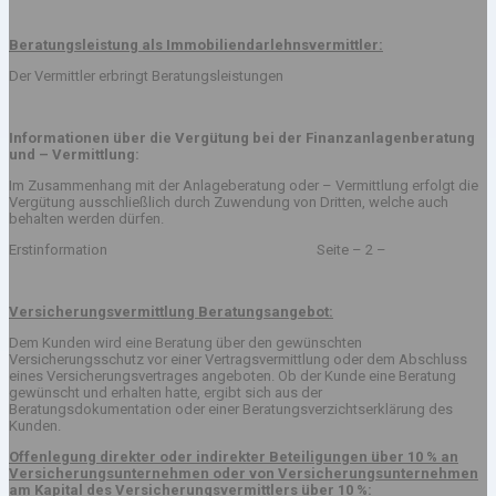
Beratungsleistung als Immobiliendarlehnsvermittler:
Der Vermittler erbringt Beratungsleistungen
Informationen über die Vergütung bei der Finanzanlagenberatung
und – Vermittlung:
Im Zusammenhang mit der Anlageberatung oder – Vermittlung erfolgt die
Vergütung ausschließlich durch Zuwendung von Dritten, welche auch
behalten werden dürfen.
Erstinformation Seite – 2 –
Versicherungsvermittlung Beratungsangebot:
Dem Kunden wird eine Beratung über den gewünschten
Versicherungsschutz vor einer Vertragsvermittlung oder dem Abschluss
eines Versicherungsvertrages angeboten. Ob der Kunde eine Beratung
gewünscht und erhalten hatte, ergibt sich aus der
Beratungsdokumentation oder einer Beratungsverzichtserklärung des
Kunden.
Offenlegung direkter oder indirekter Beteiligungen über 10 % an
Versicherungsunternehmen oder von Versicherungsunternehmen
am Kapital des Versicherungsvermittlers über 10 %: