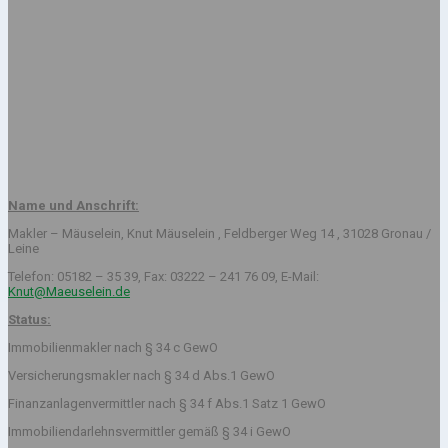
Name und Anschrift:
Makler – Mäuselein, Knut Mäuselein , Feldberger Weg 14 , 31028 Gronau /
Leine
Telefon: 05182 – 35 39, Fax: 03222 – 241 76 09, E-Mail:
Knut@Maeuselein.de
Status:
Immobilienmakler nach § 34 c GewO
Versicherungsmakler nach § 34 d Abs.1 GewO
Finanzanlagenvermittler nach § 34 f Abs.1 Satz 1 GewO
Immobiliendarlehnsvermittler gemäß § 34 i GewO