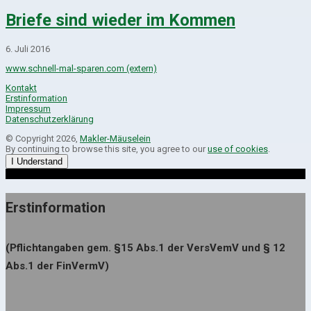
Briefe sind wieder im Kommen
6. Juli 2016
www.schnell-mal-sparen.com (extern)
Kontakt
Erstinformation
Impressum
Datenschutzerklärung
© Copyright 2026,
Makler-Mäuselein
By continuing to browse this site, you agree to our
use of cookies
.
I Understand
Erstinformation
(Pflichtangaben gem. §15 Abs.1 der VersVemV und § 12
Abs.1 der FinVermV)