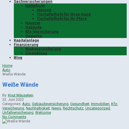
Sachversicherungen
Haftpflicht
Mensch
Tierhaftpflicht für Ihren Hund
Tierhaftpflicht für Ihr Pferd
Hausrat
Gebäude
Kfz-Versicherung
Gewerbe
Kapitalanlage
Finanzierung
Risikoversicherung
Zinstableau
Blog
Home
Auto
Weiße Wände
Weiße Wände
By:
Knut Mäuselein
22. Juni 2022
Categories:
Auto
,
Gebäudeversicherung
,
Gesundheit
,
Immobilien
,
Kfz-
Versicherung
,
Nachhaltigkeit
,
News
,
Rechtschutz
,
Uncategorized
,
Unfallversicherung
,
Welcome
No Comments