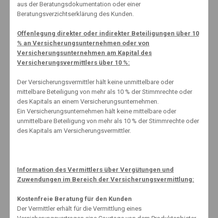
aus der Beratungsdokumentation oder einer
Pflegestufen. Gerade bei …
Beratungsverzichtserklärung des Kunden.
By:
Knut Mäuselein
Offenlegung direkter oder indirekter Beteiligungen über 10
% an Versicherungsunternehmen oder von
Versicherungsunternehmen am Kapital des
Versicherungsvermittlers über 10 %:
14. April 2014
No Comments
Der Versicherungsvermittler hält keine unmittelbare oder
mittelbare Beteiligung von mehr als 10 % der Stimmrechte oder
Behagliches Wohnen im Alter
des Kapitals an einem Versicherungsunternehmen.
Ein Versicherungsunternehmen hält keine mittelbare oder
Im Alter noch eine eigene Wohnung oder Immobilie erwerben? Für
unmittelbare Beteiligung von mehr als 10 % der Stimmrechte oder
viele Senioren bleibt das kein Traum. Wenn sich Golden Ager auf
des Kapitals am Versicherungsvermittler.
dem Wohnungsmarkt umsehen, dürfen sie die Altengerechtigkeit
des …
By:
Knut Mäuselein
Information des Vermittlers über Vergütungen und
Zuwendungen im Bereich der Versicherungsvermittlung:
Kostenfreie Beratung für den Kunden
Der Vermittler erhält für die Vermittlung eines