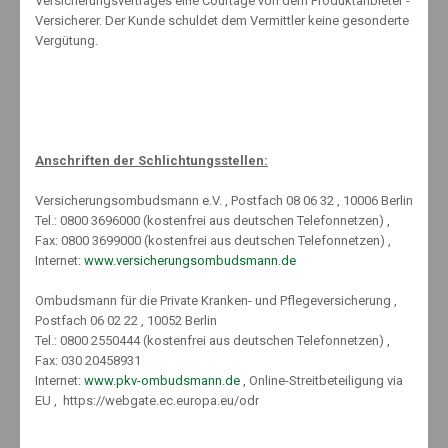
Versicherungsvertrages eine Courtage von dem Produktanbieter -
Previous
Versicherer. Der Kunde schuldet dem Vermittler keine gesonderte
Vergütung.
Search
Anschriften der Schlichtungsstellen:
Versicherungsombudsmann e.V. , Postfach 08 06 32 , 10006 Berlin
Tel.: 0800 3696000 (kostenfrei aus deutschen Telefonnetzen) ,
Fax: 0800 3699000 (kostenfrei aus deutschen Telefonnetzen) ,
Internet:
www.versicherungsombudsmann.de
Archives
Ombudsmann für die Private Kranken- und Pflegeversicherung ,
Postfach 06 02 22 , 10052 Berlin
Tel.: 0800 2550444 (kostenfrei aus deutschen Telefonnetzen) ,
Mai 2025
Fax: 030 20458931
September 2024
Internet:
www.pkv-ombudsmann.de
, Online-Streitbeteiligung via
März 2024
EU , https://webgate.ec.europa.eu/odr
Februar 2024