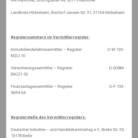
IHK Hannover, Schiffgraben 49, 30175 Hannover
Landkreis Hildesheim, Bischof-Jansen-Str. 31, 31134 Hildesheim
28. April 2014
No Comments
Alles neu macht der Mai – in der Verkehrssünder-
Registernummern im Vermittlerregister:
Datei!
Immobiliendarlehnsvermittler – Register: D-W-133-
Autofahrer, aufgepasst! Am 01.05.2014 tritt für die Flensburger
MZLI-10
Verkehrssünderdatei ein neues Punktesystem in Kraft. Doch was
ändert sich für die Verkehrsteilnehmer? Dies zeigt der kurze
Versicherungsvermittler – Register: D-0O8M-
Überblick. Ein neues …
B6CZ1-52
By:
Knut Mäuselein
Finanzanlagenvermittler – Register: D-F-133-
5KR4-64
28. April 2014
No Comments
Registerstelle des Vermittlerregisters:
Unfall beim Grillen: Versicherungen helfen
Deutscher Industrie – und Handelskammertag e.V., Breite Str. 29,
10178 Berlin