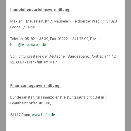
Dezember 2023
November 2023
Immobiliendarlehnsvermittlung:
September 2023
Makler – Mäuselein, Knut Mäuselein, Feldberger Weg 14, 31028
August 2023
Gronau / Leine
Juli 2023
Telefon: 05182 – 35 39, Fax: 03222 – 241 76 09, E-Mail:
Juni 2023
Knut@Maeuselein.de
Mai 2023
Schlichtungsstelle der Deutschen Bundesbank, Postfach 11 12
April 2023
32, 60047 Frankfurt am Main
März 2023
Februar 2023
Januar 2023
Finanzanlagenvermittlung:
Dezember 2022
November 2022
Bundesanstalt für Finanzdienstleistungsaufsicht ( BaFin ),
Graurheindorfer Str. 108,
Oktober 2022
September 2022
53117 Bonn,
www.bafin.de
August 2022
Juli 2022