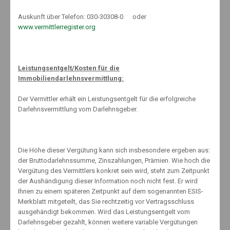
Grillen ist zwar sehr beliebt, aber auch ziemlich gefährlich: Jedes
Jahr ereignen sich rund 4.000 Unfälle, bei denen Personen verletzt
Auskunft über Telefon: 030-30308-0 oder
werden. Vor allem beim Einsatz von Spiritus und anderen …
www.vermittlerregister.org
By:
Knut Mäuselein
Leistungsentgelt/Kosten für die
Immobiliendarlehnsvermittlung:
25. April 2014
No Comments
Der Vermittler erhält ein Leistungsentgelt für die erfolgreiche
Darlehnsvermittlung vom Darlehnsgeber.
Was Sie jetzt in punkto Pflegereform wissen sollten
Auch wenn das Thema Pflege jeden angeht und immer wieder in
den Medien aufgegriffen wird, herrscht vielerorts zu vielen Fragen
Die Höhe dieser Vergütung kann sich insbesondere ergeben aus:
um die eigene Pflegevorsorge und die Pflege von Angehörigen …
der Bruttodarlehnssumme, Zinszahlungen, Prämien. Wie hoch die
Vergütung des Vermittlers konkret sein wird, steht zum Zeitpunkt
By:
Knut Mäuselein
der Aushändigung dieser Information noch nicht fest. Er wird
Ihnen zu einem späteren Zeitpunkt auf dem sogenannten ESIS-
Merkblatt mitgeteilt, das Sie rechtzeitig vor Vertragsschluss
ausgehändigt bekommen. Wird das Leistungsentgelt vom
Darlehnsgeber gezahlt, können weitere variable Vergütungen