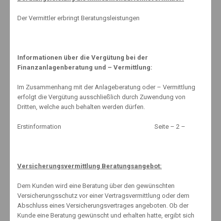
Der Vermittler erbringt Beratungsleistungen
18. April 2014
No Comments
Assekuranz rückt näher an Aktien
Informationen über die Vergütung bei der
Da die Versicherungsbranche von anhaltend niedrigen Zinsen
Finanzanlagenberatung und – Vermittlung:
ausgeht, will sie mit neuen Produkten einen großen Schritt in
Richtung Börsen gehen. Es könnte das Ende eines Klassikers
Im Zusammenhang mit der Anlageberatung oder – Vermittlung
werden.
erfolgt die Vergütung ausschließlich durch Zuwendung von
Dritten, welche auch behalten werden dürfen.
By:
Knut Mäuselein
Erstinformation Seite – 2 –
17. April 2014
No Comments
Versicherungsvermittlung Beratungsangebot:
Diagnose: dement
Dem Kunden wird eine Beratung über den gewünschten
Versicherungsschutz vor einer Vertragsvermittlung oder dem
Bei der Auswahl von Pflegetagegeld-Policen stehen meistens die
Abschluss eines Versicherungsvertrages angeboten. Ob der
Leistungen in Pflegestufe III im Fokus von Beratern und Kunden.
Kunde eine Beratung gewünscht und erhalten hatte, ergibt sich
Dabei landen die meisten Pflegefälle in den niedrigeren