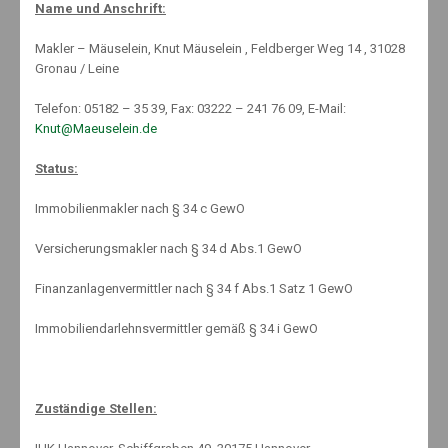
Name und Anschrift:
„Porentief rein“, „absolut keimfrei“ und „hygienisch sauber“ –
Makler – Mäuselein, Knut Mäuselein , Feldberger Weg 14 , 31028
kaum eine Reklame für Haushaltsreiniger kommt ohne eines
Gronau / Leine
dieser Werbeversprechen aus. Und ginge es nach den Herstellern,
müssten wir wohl in …
Telefon: 05182 – 35 39, Fax: 03222 – 241 76 09, E-Mail:
Knut@Maeuselein.de
By:
Knut Mäuselein
Status:
Immobilienmakler nach § 34 c GewO
29. April 2014
No Comments
Versicherungsmakler nach § 34 d Abs.1 GewO
Keine Chance für Fahrraddiebe
Finanzanlagenvermittler nach § 34 f Abs.1 Satz 1 GewO
Mit dem schönen Wetter kommen die Fahrradfahrer – und damit
Immobiliendarlehnsvermittler gemäß § 34 i GewO
auch die Langfinger, denn Räder sind ein beliebtes Diebesgut. In
Deutschland werden jeden Tag rund 900 Fahrräder gestohlen.
Das …
Zuständige Stellen:
By:
Knut Mäuselein