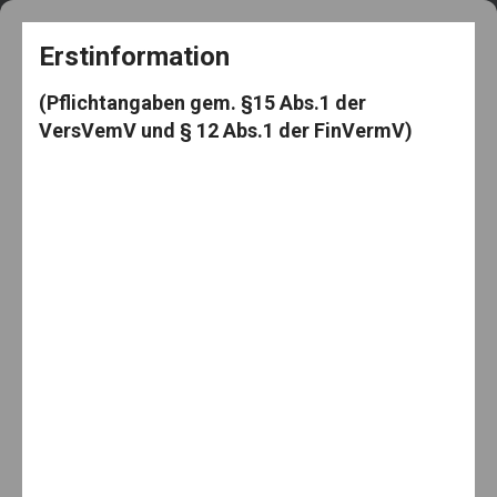
+49 5182 3539
frag@den-knut.de
Erstinformation
(Pflichtangaben gem. §15 Abs.1 der
VersVemV und § 12 Abs.1 der FinVermV)
Makler-Mäuselein
Menu
Monat:
April 2014
30. April 2014
No Comments
Übertriebene Hygiene und ihre Folgen