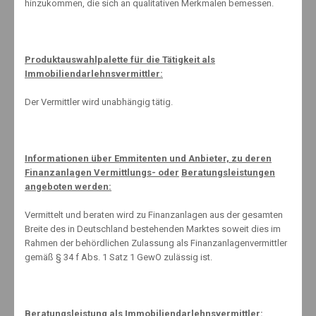
22. April 2014
hinzukommen, die sich an qualitativen Merkmalen bemessen.
No Comments
Damit die Zecke keine Chance hat
Produktauswahlpalette für die Tätigkeit als
Der Winter war besonders milde und mancher Frühlingstag lockte
Immobiliendarlehnsvermittler:
mit sommerhaften Temperaturen. Was viele Menschen freut, hat
jedoch eine Kehrseite: Zecken können sich bei diesen
Der Vermittler wird unabhängig tätig.
Bedingungen besonders gut ausbreiten. …
By:
Knut Mäuselein
Informationen über Emmitenten und Anbieter, zu deren
Finanzanlagen Vermittlungs- oder
Beratungsleistungen
angeboten werden:
19. April 2014
No Comments
Vermittelt und beraten wird zu Finanzanlagen aus der gesamten
Breite des in Deutschland bestehenden Marktes soweit dies im
Osterfeuer 2014
Rahmen der behördlichen Zulassung als Finanzanlagenvermittler
gemäß § 34 f Abs. 1 Satz 1 GewO zulässig ist.
By:
Knut Mäuselein
Beratungsleistung als Immobiliendarlehnsvermittler: