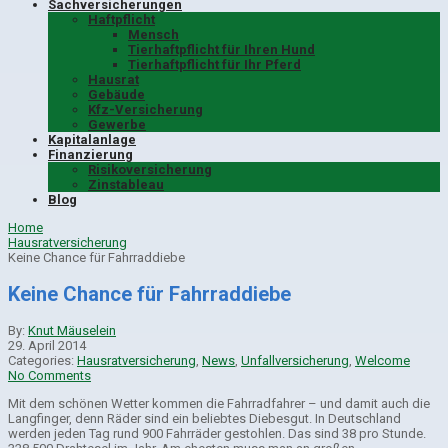
Sachversicherungen
Haftpflicht
Mensch
Tierhaftpflicht für Ihren Hund
Tierhaftpflicht für Ihr Pferd
Hausrat
Gebäude
Kfz-Versicherung
Gewerbe
Kapitalanlage
Finanzierung
Risikoversicherung
Zinstableau
Blog
Home
Hausratversicherung
Keine Chance für Fahrraddiebe
Keine Chance für Fahrraddiebe
By:
Knut Mäuselein
29. April 2014
Categories:
Hausratversicherung
,
News
,
Unfallversicherung
,
Welcome
No Comments
Mit dem schönen Wetter kommen die Fahrradfahrer – und damit auch die
Langfinger, denn Räder sind ein beliebtes Diebesgut. In Deutschland
werden jeden Tag rund 900 Fahrräder gestohlen. Das sind 38 pro Stunde.