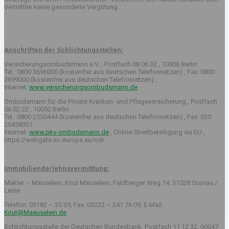
Vermittler keine gesonderte Vergütung.
Anschriften der Schlichtungsstellen:
Versicherungsombudsmann e.V. , Postfach 08 06 32 , 10006 Berlin
Tel.: 0800 3696000 (kostenfrei aus deutschen Telefonnetzen) , Fax: 0800
3699000 (kostenfrei aus deutschen Telefonnetzen) ,
Internet:
www.versicherungsombudsmann.de
Ombudsmann für die Private Kranken- und Pflegeversicherung , Postfach
06 02 22 , 10052 Berlin
Tel.: 0800 2550444 (kostenfrei aus deutschen Telefonnetzen) , Fax: 030
20458931
Internet:
www.pkv-ombudsmann.de
, Online-Streitbeteiligung via EU ,
https://webgate.ec.europa.eu/odr
Immobiliendarlehnsvermittlung:
Makler – Mäuselein, Knut Mäuselein, Feldberger Weg 14, 31028 Gronau /
Leine
Telefon: 05182 – 35 39, Fax: 03222 – 241 76 09, E-Mail:
Knut@Maeuselein.de
Schlichtungsstelle der Deutschen Bundesbank, Postfach 11 12 32, 60047