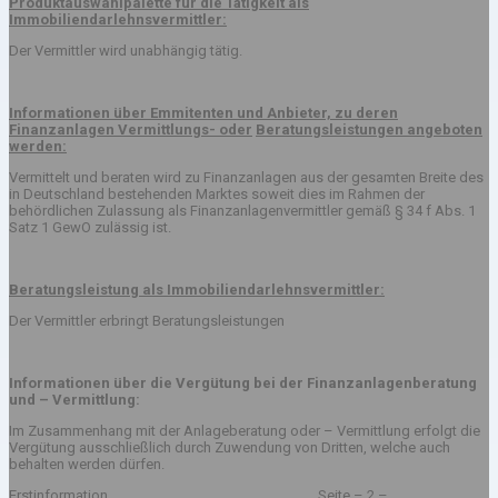
Produktauswahlpalette für die Tätigkeit als
Immobiliendarlehnsvermittler:
Der Vermittler wird unabhängig tätig.
Informationen über Emmitenten und Anbieter, zu deren
Finanzanlagen Vermittlungs- oder
Beratungsleistungen angeboten
werden:
Vermittelt und beraten wird zu Finanzanlagen aus der gesamten Breite des
in Deutschland bestehenden Marktes soweit dies im Rahmen der
behördlichen Zulassung als Finanzanlagenvermittler gemäß § 34 f Abs. 1
Satz 1 GewO zulässig ist.
Beratungsleistung als Immobiliendarlehnsvermittler:
Der Vermittler erbringt Beratungsleistungen
Informationen über die Vergütung bei der Finanzanlagenberatung
und – Vermittlung:
Im Zusammenhang mit der Anlageberatung oder – Vermittlung erfolgt die
Vergütung ausschließlich durch Zuwendung von Dritten, welche auch
behalten werden dürfen.
Erstinformation Seite – 2 –