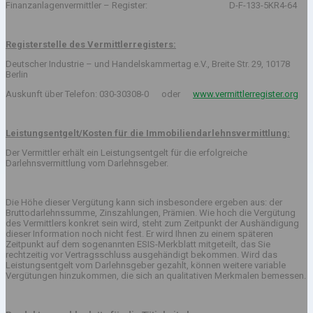
Finanzanlagenvermittler – Register: D-F-133-5KR4-64
Registerstelle des Vermittlerregisters:
Deutscher Industrie – und Handelskammertag e.V., Breite Str. 29, 10178
Berlin
Auskunft über Telefon: 030-30308-0 oder
www.vermittlerregister.org
Leistungsentgelt/Kosten für die Immobiliendarlehnsvermittlung:
Der Vermittler erhält ein Leistungsentgelt für die erfolgreiche
Darlehnsvermittlung vom Darlehnsgeber.
Die Höhe dieser Vergütung kann sich insbesondere ergeben aus: der
Bruttodarlehnssumme, Zinszahlungen, Prämien. Wie hoch die Vergütung
des Vermittlers konkret sein wird, steht zum Zeitpunkt der Aushändigung
dieser Information noch nicht fest. Er wird Ihnen zu einem späteren
Zeitpunkt auf dem sogenannten ESIS-Merkblatt mitgeteilt, das Sie
rechtzeitig vor Vertragsschluss ausgehändigt bekommen. Wird das
Leistungsentgelt vom Darlehnsgeber gezahlt, können weitere variable
Vergütungen hinzukommen, die sich an qualitativen Merkmalen bemessen.