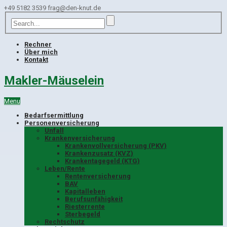
+49 5182 3539
frag@den-knut.de
Rechner
Über mich
Kontakt
Makler-Mäuselein
Menu
Bedarfsermittlung
Personenversicherung
Unfall
Krankenversicherung
Krankenvollversicherung (PKV)
Krankenzusatz (KVZ)
Krankentagegeld (KTG)
Leben/Rente
Rentenversicherung
BAV
Kapitalleben
Berufsunfähigkeit
Riesterrente
Sterbegeld
Rechtschutz