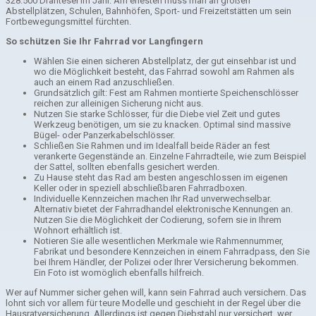
328.500 Drahtesel im Jahr. Am ehesten muss man an großen
Abstellplätzen, Schulen, Bahnhöfen, Sport- und Freizeitstätten um sein
Fortbewegungsmittel fürchten.
So schützen Sie Ihr Fahrrad vor Langfingern
Wählen Sie einen sicheren Abstellplatz, der gut einsehbar ist und
wo die Möglichkeit besteht, das Fahrrad sowohl am Rahmen als
auch an einem Rad anzuschließen.
Grundsätzlich gilt: Fest am Rahmen montierte Speichenschlösser
reichen zur alleinigen Sicherung nicht aus.
Nutzen Sie starke Schlösser, für die Diebe viel Zeit und gutes
Werkzeug benötigen, um sie zu knacken. Optimal sind massive
Bügel- oder Panzerkabelschlösser.
Schließen Sie Rahmen und im Idealfall beide Räder an fest
verankerte Gegenstände an. Einzelne Fahrradteile, wie zum Beispiel
der Sattel, sollten ebenfalls gesichert werden.
Zu Hause steht das Rad am besten angeschlossen im eigenen
Keller oder in speziell abschließbaren Fahrradboxen.
Individuelle Kennzeichen machen Ihr Rad unverwechselbar.
Alternativ bietet der Fahrradhandel elektronische Kennungen an.
Nutzen Sie die Möglichkeit der Codierung, sofern sie in Ihrem
Wohnort erhältlich ist.
Notieren Sie alle wesentlichen Merkmale wie Rahmennummer,
Fabrikat und besondere Kennzeichen in einem Fahrradpass, den Sie
bei Ihrem Händler, der Polizei oder Ihrer Versicherung bekommen.
Ein Foto ist womöglich ebenfalls hilfreich.
Wer auf Nummer sicher gehen will, kann sein Fahrrad auch versichern. Das
lohnt sich vor allem für teure Modelle und geschieht in der Regel über die
Hausratversicherung. Allerdings ist gegen Diebstahl nur versichert, wer