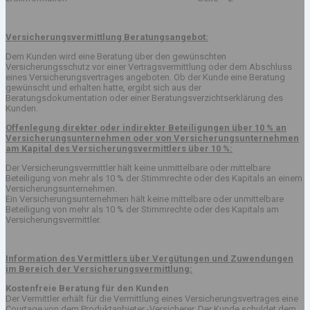
Versicherungsvermittlung Beratungsangebot:
Dem Kunden wird eine Beratung über den gewünschten
Versicherungsschutz vor einer Vertragsvermittlung oder dem Abschluss
eines Versicherungsvertrages angeboten. Ob der Kunde eine Beratung
gewünscht und erhalten hatte, ergibt sich aus der
Beratungsdokumentation oder einer Beratungsverzichtserklärung des
Kunden.
Offenlegung direkter oder indirekter Beteiligungen über 10 % an
Versicherungsunternehmen oder von Versicherungsunternehmen
am Kapital des Versicherungsvermittlers über 10 %:
Der Versicherungsvermittler hält keine unmittelbare oder mittelbare
Beteiligung von mehr als 10 % der Stimmrechte oder des Kapitals an einem
Versicherungsunternehmen.
Ein Versicherungsunternehmen hält keine mittelbare oder unmittelbare
Beteiligung von mehr als 10 % der Stimmrechte oder des Kapitals am
Versicherungsvermittler.
Information des Vermittlers über Vergütungen und Zuwendungen
im Bereich der Versicherungsvermittlung:
Kostenfreie Beratung für den Kunden
Der Vermittler erhält für die Vermittlung eines Versicherungsvertrages eine
Courtage von dem Produktanbieter -Versicherer. Der Kunde schuldet dem