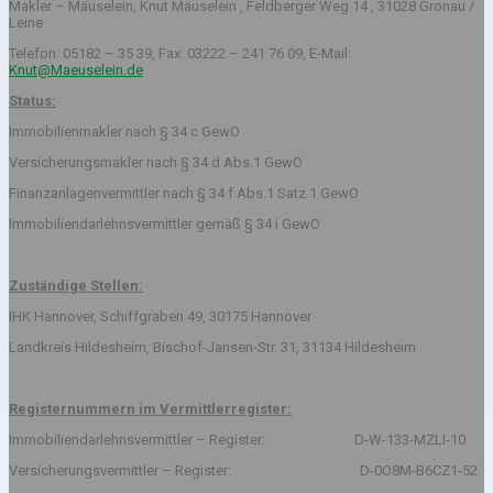
Makler – Mäuselein, Knut Mäuselein , Feldberger Weg 14 , 31028 Gronau /
Leine
Telefon: 05182 – 35 39, Fax: 03222 – 241 76 09, E-Mail:
Knut@Maeuselein.de
Status:
Immobilienmakler nach § 34 c GewO
Versicherungsmakler nach § 34 d Abs.1 GewO
Finanzanlagenvermittler nach § 34 f Abs.1 Satz 1 GewO
Immobiliendarlehnsvermittler gemäß § 34 i GewO
Zuständige Stellen:
IHK Hannover, Schiffgraben 49, 30175 Hannover
Landkreis Hildesheim, Bischof-Jansen-Str. 31, 31134 Hildesheim
Registernummern im Vermittlerregister:
Immobiliendarlehnsvermittler – Register: D-W-133-MZLI-10
Versicherungsvermittler – Register: D-0O8M-B6CZ1-52