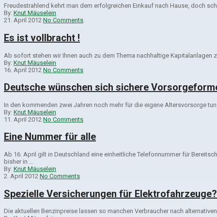
Freudestrahlend kehrt man dem erfolgreichen Einkauf nach Hause, doch sch
By:
Knut Mäuselein
21. April 2012
No Comments
Es ist vollbracht !
Ab sofort stehen wir Ihnen auch zu dem Thema nachhaltige Kapitalanlagen z
By:
Knut Mäuselein
16. April 2012
No Comments
Deutsche wünschen sich sichere Vorsorgeforme
In den kommenden zwei Jahren noch mehr für die eigene Altersvorsorge tun –
By:
Knut Mäuselein
11. April 2012
No Comments
Eine Nummer für alle
Ab 16. April gilt in Deutschland eine einheitliche Telefonnummer für Berei
bisher in …
By:
Knut Mäuselein
2. April 2012
No Comments
Spezielle Versicherungen für Elektrofahrzeuge?
Die aktuellen Benzinpreise lassen so manchen Verbraucher nach alternativen