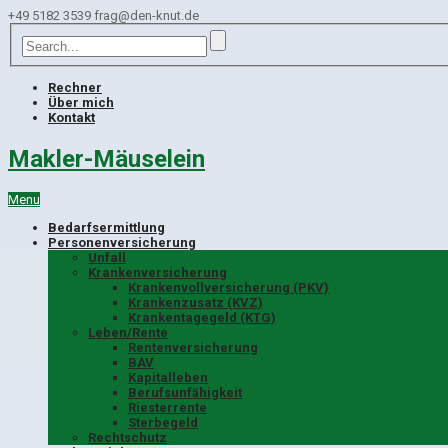
+49 5182 3539
frag@den-knut.de
Rechner
Über mich
Kontakt
Makler-Mäuselein
Menu
Bedarfsermittlung
Personenversicherung
Unfall
Krankenversicherung
Krankenvollversicherung (PKV)
Krankenzusatz (KVZ)
Krankentagegeld (KTG)
Leben/Rente
Rentenversicherung
BAV
Kapitalleben
Berufsunfähigkeit
Riesterrente
Sterbegeld
Rechtschutz