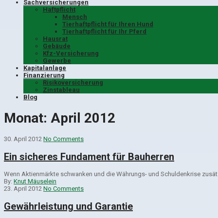
Sachversicherungen
Haftpflicht
Mensch
Tierhaftpflicht für Ihren Hund
Tierhaftpflicht für Ihr Pferd
Hausrat
Gebäude
Kfz-Versicherung
Gewerbe
Kapitalanlage
Finanzierung
Risikoversicherung
Zinstableau
Blog
Monat:
April 2012
30. April 2012
No Comments
Ein sicheres Fundament für Bauherren
Wenn Aktienmärkte schwanken und die Währungs- und Schuldenkrise zusätzl
By:
Knut Mäuselein
23. April 2012
No Comments
Gewährleistung und Garantie