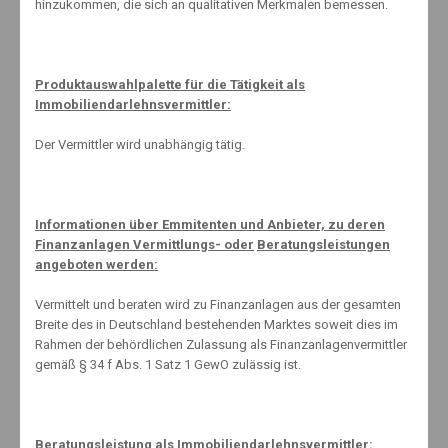
hinzukommen, die sich an qualitativen Merkmalen bemessen.
Punkte hemmen, wie das bisher der Fall gewesen ist.
Produktauswahlpalette für die Tätigkeit als
Allerdings verlängern sich die Fristen auch. Ab dem 1. Mai gelten
Immobiliendarlehnsvermittler:
Tilgungsfristen von zweieinhalb Jahren bei einfachen
Ordnungswidrigkeiten, fünf Jahren bei groben Ordnungswidrigkeiten
Der Vermittler wird unabhängig tätig.
mit Regelfahrverbot und Straftaten ohne Entzug der Fahrerlaubnis
sowie zehn Jahren für eine Straftat mit Entzug der Fahrerlaubnis.
Informationen über Emmitenten und Anbieter, zu deren
Finanzanlagen Vermittlungs- oder
Beratungsleistungen
Für alle bisherigen Verkehrssünder gibt es zudem eine schlechte
angeboten werden:
Nachricht: mit den neuen Regelungen verfallen die alten Punkte nicht
einfach, die bis einschließlich dem 30.04.2014 angesammelt wurden.
Vermittelt und beraten wird zu Finanzanlagen aus der gesamten
Sie werden umgerechnet und in das neue System überführt.
Breite des in Deutschland bestehenden Marktes soweit dies im
Rahmen der behördlichen Zulassung als Finanzanlagenvermittler
gemäß § 34 f Abs. 1 Satz 1 GewO zulässig ist.
Punkte-Vergleich bisher/neu
Beratungsleistung als Immobiliendarlehnsvermittler: