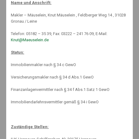
Name und Anschrift:
By:
28. April 2014
Knut Mäuselein
Categories:
Kfz-Versicherung
,
News
No Comments
Makler – Mäuselein, Knut Mäuselein , Feldberger Weg 14 , 31028
Gronau / Leine
Telefon: 05182 – 35 39, Fax: 03222 – 241 76 09, E-Mail:
Knut@Maeuselein.de
Status:
Autofahrer, aufgepasst! Am 01.05.2014 tritt für die Flensburger
Immobilienmakler nach § 34 c GewO
Verkehrssünderdatei ein neues Punktesystem in Kraft. Doch was
ändert sich für die Verkehrsteilnehmer? Dies zeigt der kurze
Versicherungsmakler nach § 34 d Abs.1 GewO
Überblick.
Finanzanlagenvermittler nach § 34 f Abs.1 Satz 1 GewO
Immobiliendarlehnsvermittler gemäß § 34 i GewO
Ein neues Punktesystem regelt ab dem 01. Mai, mit welchen Strafen
Verkehrssünder
bedacht werden können. Bislang erhielt ein Verkehrsteilnehmer
Zuständige Stellen:
zwischen 1 und 7 Punkten für schwere Verstöße gegen die
Straßenverkehrsordnung und musste bei 18 Punkten den