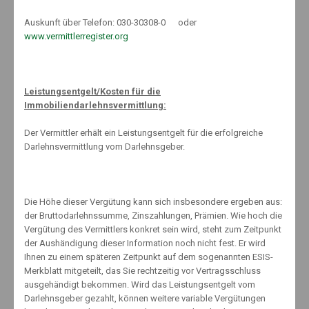
zukünftig keinen Punkt mehr, aber als Bußgeld hierfür werden
happige 80 Euro fällig.
Auskunft über Telefon: 030-30308-0 oder
www.vermittlerregister.org
Die Maßnahmenstufen werden innerhalb des neuen Punktesystems
für das Fahreignungsregister wie folgt festgelegt: 1 bis 3 Punkte
Leistungsentgelt/Kosten für die
Vormerkung, 4 bis 5 Punkte Ermahnung, 6 bis 7 Punkte Verwarnung, 8
Immobiliendarlehnsvermittlung:
Punkte: Entzug der Fahrerlaubnis. Ein Punkt lässt sich abbauen, wenn
der Fahrer innerhalb von 5 Jahren ein Fahreignungsseminar besucht
Der Vermittler erhält ein Leistungsentgelt für die erfolgreiche
und zu dem Zeitpunkt nicht mehr als 5 Punkte auf seinem Konto hat.
Darlehnsvermittlung vom Darlehnsgeber.
Neue Tilgungsfristen
Die Höhe dieser Vergütung kann sich insbesondere ergeben aus:
der Bruttodarlehnssumme, Zinszahlungen, Prämien. Wie hoch die
Vergütung des Vermittlers konkret sein wird, steht zum Zeitpunkt
der Aushändigung dieser Information noch nicht fest. Er wird
Ändern werden sich im Zuge des neuen Punktesystems auch die
Ihnen zu einem späteren Zeitpunkt auf dem sogenannten ESIS-
Tilgungsfristen, innerhalb derer Autofahrer ihre Punkte in Flensburg
Merkblatt mitgeteilt, das Sie rechtzeitig vor Vertragsschluss
abbauen können. Positiv für Verkehrssünder: jeder Delikt wird
ausgehändigt bekommen. Wird das Leistungsentgelt vom
zukünftig einzeln gesehen und verfällt folglich auch einzeln. Dies hat
Darlehnsgeber gezahlt, können weitere variable Vergütungen
den Vorteil, dass neue Punkte-Einträge nicht den Verfall bestehender