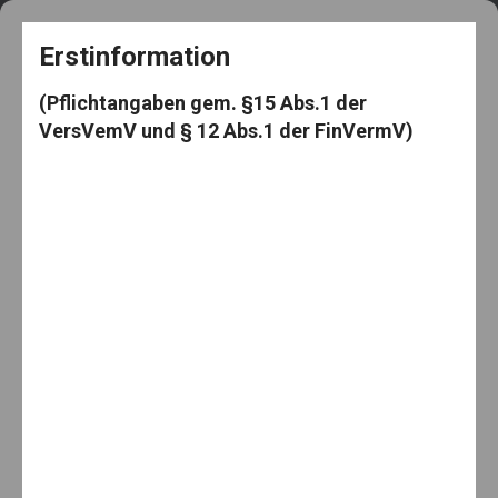
+49 5182 3539
frag@den-knut.de
Erstinformation
(Pflichtangaben gem. §15 Abs.1 der
VersVemV und § 12 Abs.1 der FinVermV)
Makler-Mäuselein
Menu
Home
Kfz-Versicherung
Alles neu macht der Mai – in der Verkehrssünder-Datei!
Alles neu macht der Mai – in der
Verkehrssünder-Datei!