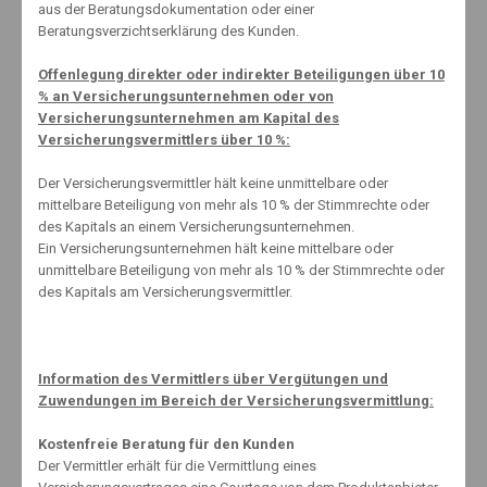
Verkehrsgefährdung unter Alkohol
: bisher 7 Punkte,
aus der Beratungsdokumentation oder einer
zukünftig 2 Punkte
Beratungsverzichtserklärung des Kunden.
Telefonieren mit dem Handy
: bisher 1 Punkt, zukünftig 1
Offenlegung direkter oder indirekter Beteiligungen über 10
Punkt
% an Versicherungsunternehmen oder von
Versicherungsunternehmen am Kapital des
Vorfahrt missachtet
: bisher 3 Punkte, zukünftig 1 Punkt
Versicherungsvermittlers über 10 %:
Gefährliches Überholmanöver
: bisher 2 Punkte, zukünftig 1
Der Versicherungsvermittler hält keine unmittelbare oder
Punkt
mittelbare Beteiligung von mehr als 10 % der Stimmrechte oder
des Kapitals an einem Versicherungsunternehmen.
Ein Versicherungsunternehmen hält keine mittelbare oder
unmittelbare Beteiligung von mehr als 10 % der Stimmrechte oder
des Kapitals am Versicherungsvermittler.
About The Author
Information des Vermittlers über Vergütungen und
Zuwendungen im Bereich der Versicherungsvermittlung:
Kostenfreie Beratung für den Kunden
Der Vermittler erhält für die Vermittlung eines