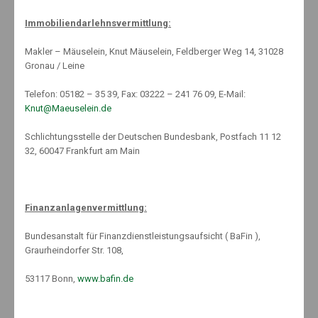
Immobiliendarlehnsvermittlung:
Photovoltaikversicherung
Makler – Mäuselein, Knut Mäuselein, Feldberger Weg 14, 31028
24. April 2023
Gronau / Leine
Telefon: 05182 – 35 39, Fax: 03222 – 241 76 09, E-Mail:
Knut@Maeuselein.de
Operation misslungen – Arzt ist versichert!
Schlichtungsstelle der Deutschen Bundesbank, Postfach 11 12
28. Januar 2013
32, 60047 Frankfurt am Main
www.schnell-mal-sparen.com (extern)
Finanzanlagenvermittlung:
Bundesanstalt für Finanzdienstleistungsaufsicht ( BaFin ),
Graurheindorfer Str. 108,
53117 Bonn,
www.bafin.de