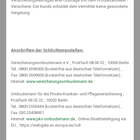
Versicherungsvertrages eine Courtage von dem Produktanbieter -
Knut Maeuselein
Versicherer. Der Kunde schuldet dem Vermittler keine gesonderte
Vergütung.
Anschriften der Schlichtungsstellen:
Related Posts
Versicherungsombudsmann e.V. , Postfach 08 06 32 , 10006 Berlin
Tel.: 0800 3696000 (kostenfrei aus deutschen Telefonnetzen) ,
Fax: 0800 3699000 (kostenfrei aus deutschen Telefonnetzen) ,
Internet:
www.versicherungsombudsmann.de
Wo Deutsche derzeit investieren – und wo lieber nicht
Ombudsmann für die Private Kranken- und Pflegeversicherung ,
14. April 2013
Postfach 06 02 22 , 10052 Berlin
Tel.: 0800 2550444 (kostenfrei aus deutschen Telefonnetzen) ,
Fax: 030 20458931
Internet:
www.pkv-ombudsmann.de
, Online-Streitbeteiligung via
Uns geht es doch echt gut
EU , https://webgate.ec.europa.eu/odr
21. Juni 2016