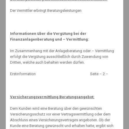
Wieviele Punkte müssen Autofahrer zukünftig für bestimmte
Der Vermittler erbringt Beratungsleistungen
Verkehrsdelikte einplanen? Hier teilt das
Bundesministerium für
Verkehr und digitale Infrastruktur
folgende Werte mit:
Informationen über die Vergütung bei der
21km/h zu viel innerorts
: bisher 1 Punkt, zukünftig 1 Punkt
Finanzanlagenberatung und – Vermittlung:
31 bis 40 km/h zu viel innerorts
: bisher 3 Punkte, zukünftig 2
Im Zusammenhang mit der Anlageberatung oder – Vermittlung
Punkte
erfolgt die Vergütung ausschließlich durch Zuwendung von
Dritten, welche auch behalten werden dürfen.
21 km/h zu viel außerorts
: bisher 1 Punkt, zukünftig 1 Punkt
Erstinformation Seite – 2 –
51 bis 60 km/h zu viel
: bisher 4 Punkte, zukünftig 2 Punkte
Drängeln auf der Autobahn
: bisher 3 Punkte, zukünftig 2
Punkte
Versicherungsvermittlung Beratungsangebot:
Rote Ampel überfahren
: bisher 3 Punkte, zukünftig 2 Punkte
Dem Kunden wird eine Beratung über den gewünschten
Versicherungsschutz vor einer Vertragsvermittlung oder dem
0,8 Promille Alkohol
: bisher 4 Punkte, zukünftig 2 Punkte
Abschluss eines Versicherungsvertrages angeboten. Ob der
Kunde eine Beratung gewünscht und erhalten hatte, ergibt sich