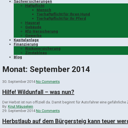
Sachversicherungen
Haftpflicht
Mensch
Tierhaftpflicht für Ihren Hund
Tierhaftpflicht für Ihr Pferd
Hausrat
Gebäude
Kfz-Versicherung
Gewerbe
Kapitalanlage
Finanzierung
Risikoversicherung
Zinstableau
Blog
Monat:
September 2014
30. September 2014
No Comments
Hilfe! Wildunfall – was nun?
Der Herbst ist nun offiziell da. Damit beginnt für Autofahrer eine gefährliche 
By:
Knut Mäuselein
29. September 2014
No Comments
Herbstlaub auf dem Bürgersteig kann teuer wer