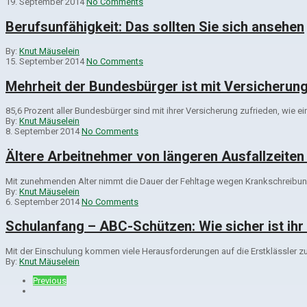
19. September 2014
No Comments
Berufsunfähigkeit: Das sollten Sie sich ansehen
By:
Knut Mäuselein
15. September 2014
No Comments
Mehrheit der Bundesbürger ist mit Versicherung
85,6 Prozent aller Bundesbürger sind mit ihrer Versicherung zufrieden, wie
By:
Knut Mäuselein
8. September 2014
No Comments
Ältere Arbeitnehmer von längeren Ausfallzeiten
Mit zunehmenden Alter nimmt die Dauer der Fehltage wegen Krankschreibung d
By:
Knut Mäuselein
6. September 2014
No Comments
Schulanfang – ABC-Schützen: Wie sicher ist ih
Mit der Einschulung kommen viele Herausforderungen auf die Erstklässler zu.
By:
Knut Mäuselein
Previous