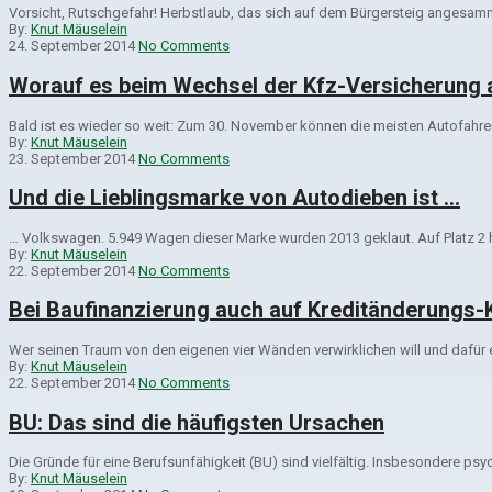
Vorsicht, Rutschgefahr! Herbstlaub, das sich auf dem Bürgersteig angesammel
By:
Knut Mäuselein
24. September 2014
No Comments
Worauf es beim Wechsel der Kfz-Versicherung
Bald ist es wieder so weit: Zum 30. November können die meisten Autofahrer 
By:
Knut Mäuselein
23. September 2014
No Comments
Und die Lieblingsmarke von Autodieben ist …
… Volkswagen. 5.949 Wagen dieser Marke wurden 2013 geklaut. Auf Platz 2 ha
By:
Knut Mäuselein
22. September 2014
No Comments
Bei Baufinanzierung auch auf Kreditänderungs-
Wer seinen Traum von den eigenen vier Wänden verwirklichen will und dafür e
By:
Knut Mäuselein
22. September 2014
No Comments
BU: Das sind die häufigsten Ursachen
Die Gründe für eine Berufsunfähigkeit (BU) sind vielfältig. Insbesondere ps
By:
Knut Mäuselein