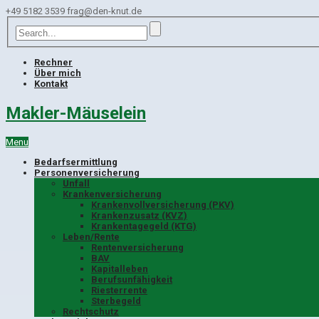
+49 5182 3539
frag@den-knut.de
Rechner
Über mich
Kontakt
Makler-Mäuselein
Menu
Bedarfsermittlung
Personenversicherung
Unfall
Krankenversicherung
Krankenvollversicherung (PKV)
Krankenzusatz (KVZ)
Krankentagegeld (KTG)
Leben/Rente
Rentenversicherung
BAV
Kapitalleben
Berufsunfähigkeit
Riesterrente
Sterbegeld
Rechtschutz