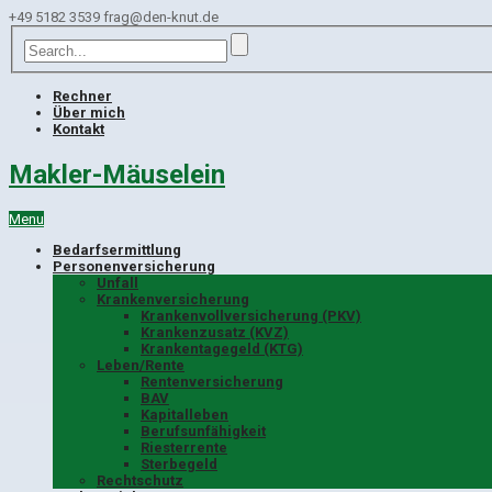
+49 5182 3539
frag@den-knut.de
Rechner
Über mich
Kontakt
Makler-Mäuselein
Menu
Bedarfsermittlung
Personenversicherung
Unfall
Krankenversicherung
Krankenvollversicherung (PKV)
Krankenzusatz (KVZ)
Krankentagegeld (KTG)
Leben/Rente
Rentenversicherung
BAV
Kapitalleben
Berufsunfähigkeit
Riesterrente
Sterbegeld
Rechtschutz