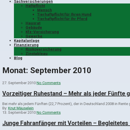
Sachversicherungen
Haftpflicht
Mensch
Tierhaftpflicht für Ihren Hund
Tierhaftpflicht für Ihr Pferd
Hausrat
Gebäude
Kfz-Versicherung
Gewerbe
Kapitalanlage
Finanzierung
Risikoversicherung
Zinstableau
Blog
Monat:
September 2010
27. September 2010
No Comments
Vorzeitiger Ruhestand – Mehr als jeder Fünfte 
Bei mehr als jedem Fünften (22,7 Prozent), der in Deutschland 2008 in Rente
By:
Knut Mäuselein
13. September 2010
No Comments
Junge Fahranfänger mit Vorteilen – Begleitetes