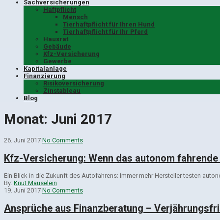
Sachversicherungen
Haftpflicht
Mensch
Tierhaftpflicht für Ihren Hund
Tierhaftpflicht für Ihr Pferd
Hausrat
Gebäude
Kfz-Versicherung
Gewerbe
Kapitalanlage
Finanzierung
Risikoversicherung
Zinstableau
Blog
Monat:
Juni 2017
26. Juni 2017
No Comments
Kfz-Versicherung: Wenn das autonom fahrende A
Ein Blick in die Zukunft des Autofahrens: Immer mehr Hersteller testen auto
By:
Knut Mäuselein
19. Juni 2017
No Comments
Ansprüche aus Finanzberatung – Verjährungsfri