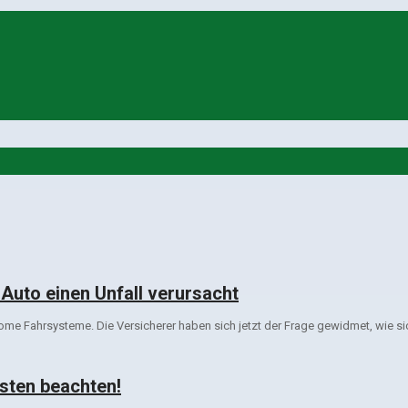
uto einen Unfall verursacht
nome Fahrsysteme. Die Versicherer haben sich jetzt der Frage gewidmet, wie si
sten beachten!