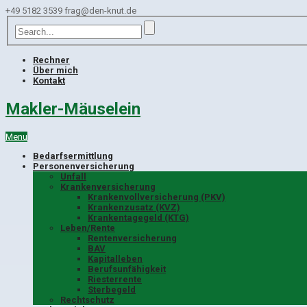
+49 5182 3539
frag@den-knut.de
Rechner
Über mich
Kontakt
Makler-Mäuselein
Menu
Bedarfsermittlung
Personenversicherung
Unfall
Krankenversicherung
Krankenvollversicherung (PKV)
Krankenzusatz (KVZ)
Krankentagegeld (KTG)
Leben/Rente
Rentenversicherung
BAV
Kapitalleben
Berufsunfähigkeit
Riesterrente
Sterbegeld
Rechtschutz