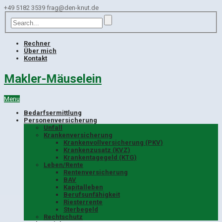
+49 5182 3539
frag@den-knut.de
Rechner
Über mich
Kontakt
Makler-Mäuselein
Menu
Bedarfsermittlung
Personenversicherung
Unfall
Krankenversicherung
Krankenvollversicherung (PKV)
Krankenzusatz (KVZ)
Krankentagegeld (KTG)
Leben/Rente
Rentenversicherung
BAV
Kapitalleben
Berufsunfähigkeit
Riesterrente
Sterbegeld
Rechtschutz