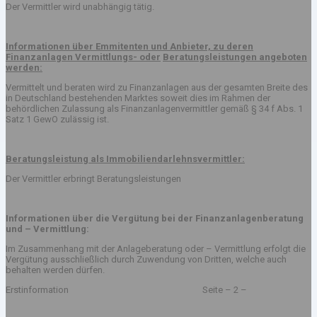
Der Vermittler wird unabhängig tätig.
Informationen über Emmitenten und Anbieter, zu deren
Finanzanlagen Vermittlungs- oder
Beratungsleistungen angeboten
werden:
Vermittelt und beraten wird zu Finanzanlagen aus der gesamten Breite des
in Deutschland bestehenden Marktes soweit dies im Rahmen der
behördlichen Zulassung als Finanzanlagenvermittler gemäß § 34 f Abs. 1
Satz 1 GewO zulässig ist.
Beratungsleistung als Immobiliendarlehnsvermittler:
Der Vermittler erbringt Beratungsleistungen
Informationen über die Vergütung bei der Finanzanlagenberatung
und – Vermittlung:
Im Zusammenhang mit der Anlageberatung oder – Vermittlung erfolgt die
Vergütung ausschließlich durch Zuwendung von Dritten, welche auch
behalten werden dürfen.
Erstinformation Seite – 2 –