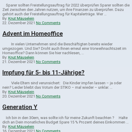
Sparer sollten Freistellungsauftrag für 2022 überprüfen Sparer sollten die
Zeit zwischen den Jahren nutzen, um ihre Finanzen zu überprüfen. Dazu
gehört auch der Freistellungsauftrag für Kapitalerträge. Wer …
By:
Knut Mäuselein
22. Dezember 2021
No Comments
Advent im Homeoffice
In vielen Unternehmen sind die Beschäftigten bereits wieder
umgezogen. Und Sie? Droht auch Ihnen erneut eine Vorweihnachtszeit im
Homeoffice? Dann können Sie hier nachlesen, …
By:
Knut Mäuselein
21. Dezember 2021
No Comments
Impfung für 5- bis 11-Jährige?
Viele Eltern sind verunsichert: Die Kinder impfen lassen – ja oder
nein? Leider bleibt das Votum der STIKO – mal wieder – unklar. …
By:
Knut Mäuselein
20. Dezember 2021
No Comments
Generation Y
Ich bin in den 30ern, was sollte ich für meine Zukunft beachten ? Halte
dich an Dein monatliches Budget Spare 15 % Prozent deines Einkommen …
By:
Knut Mäuselein
16. Dezember 2021
No Comments