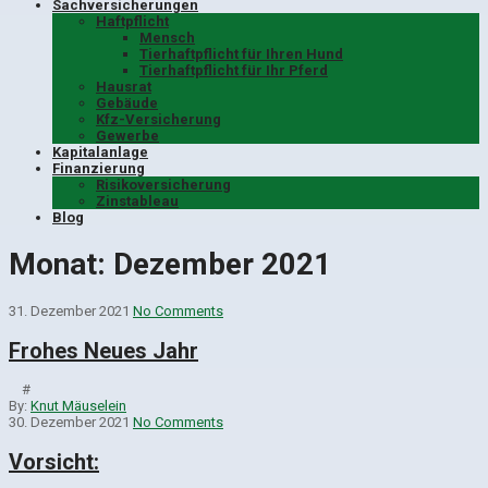
Sachversicherungen
Haftpflicht
Mensch
Tierhaftpflicht für Ihren Hund
Tierhaftpflicht für Ihr Pferd
Hausrat
Gebäude
Kfz-Versicherung
Gewerbe
Kapitalanlage
Finanzierung
Risikoversicherung
Zinstableau
Blog
Monat:
Dezember 2021
31. Dezember 2021
No Comments
Frohes Neues Jahr
#
By:
Knut Mäuselein
30. Dezember 2021
No Comments
Vorsicht: