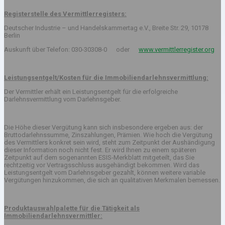
Registerstelle des Vermittlerregisters:
Deutscher Industrie – und Handelskammertag e.V., Breite Str. 29, 10178
Berlin
Auskunft über Telefon: 030-30308-0 oder
www.vermittlerregister.org
Leistungsentgelt/Kosten für die Immobiliendarlehnsvermittlung:
Der Vermittler erhält ein Leistungsentgelt für die erfolgreiche
Darlehnsvermittlung vom Darlehnsgeber.
Die Höhe dieser Vergütung kann sich insbesondere ergeben aus: der
Bruttodarlehnssumme, Zinszahlungen, Prämien. Wie hoch die Vergütung
des Vermittlers konkret sein wird, steht zum Zeitpunkt der Aushändigung
dieser Information noch nicht fest. Er wird Ihnen zu einem späteren
Zeitpunkt auf dem sogenannten ESIS-Merkblatt mitgeteilt, das Sie
rechtzeitig vor Vertragsschluss ausgehändigt bekommen. Wird das
Leistungsentgelt vom Darlehnsgeber gezahlt, können weitere variable
Vergütungen hinzukommen, die sich an qualitativen Merkmalen bemessen.
Produktauswahlpalette für die Tätigkeit als
Immobiliendarlehnsvermittler: