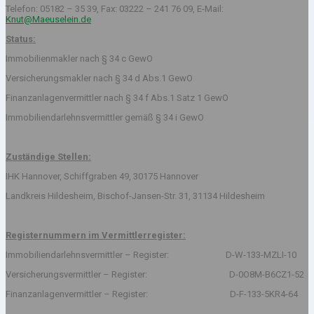
Telefon: 05182 – 35 39, Fax: 03222 – 241 76 09, E-Mail:
Knut@Maeuselein.de
Status:
Immobilienmakler nach § 34 c GewO
Versicherungsmakler nach § 34 d Abs.1 GewO
Finanzanlagenvermittler nach § 34 f Abs.1 Satz 1 GewO
Immobiliendarlehnsvermittler gemäß § 34 i GewO
Zuständige Stellen:
IHK Hannover, Schiffgraben 49, 30175 Hannover
Landkreis Hildesheim, Bischof-Jansen-Str. 31, 31134 Hildesheim
Registernummern im Vermittlerregister:
Immobiliendarlehnsvermittler – Register: D-W-133-MZLI-10
Versicherungsvermittler – Register: D-0O8M-B6CZ1-52
Finanzanlagenvermittler – Register: D-F-133-5KR4-64