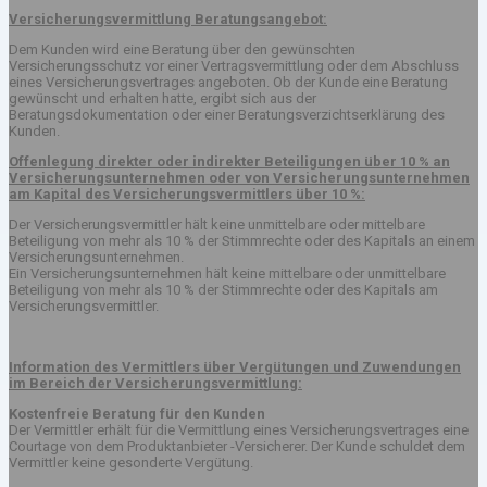
Versicherungsvermittlung Beratungsangebot:
Dem Kunden wird eine Beratung über den gewünschten
Versicherungsschutz vor einer Vertragsvermittlung oder dem Abschluss
eines Versicherungsvertrages angeboten. Ob der Kunde eine Beratung
gewünscht und erhalten hatte, ergibt sich aus der
Beratungsdokumentation oder einer Beratungsverzichtserklärung des
Kunden.
Offenlegung direkter oder indirekter Beteiligungen über 10 % an
Versicherungsunternehmen oder von Versicherungsunternehmen
am Kapital des Versicherungsvermittlers über 10 %:
Der Versicherungsvermittler hält keine unmittelbare oder mittelbare
Beteiligung von mehr als 10 % der Stimmrechte oder des Kapitals an einem
Versicherungsunternehmen.
Ein Versicherungsunternehmen hält keine mittelbare oder unmittelbare
Beteiligung von mehr als 10 % der Stimmrechte oder des Kapitals am
Versicherungsvermittler.
Information des Vermittlers über Vergütungen und Zuwendungen
im Bereich der Versicherungsvermittlung:
Kostenfreie Beratung für den Kunden
Der Vermittler erhält für die Vermittlung eines Versicherungsvertrages eine
Courtage von dem Produktanbieter -Versicherer. Der Kunde schuldet dem
Vermittler keine gesonderte Vergütung.