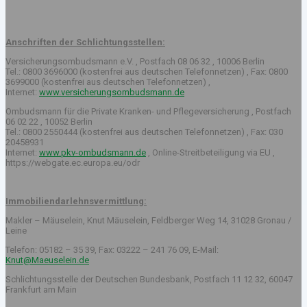
Anschriften der Schlichtungsstellen:
Versicherungsombudsmann e.V. , Postfach 08 06 32 , 10006 Berlin
Tel.: 0800 3696000 (kostenfrei aus deutschen Telefonnetzen) , Fax: 0800
3699000 (kostenfrei aus deutschen Telefonnetzen) ,
Internet:
www.versicherungsombudsmann.de
Ombudsmann für die Private Kranken- und Pflegeversicherung , Postfach
06 02 22 , 10052 Berlin
Tel.: 0800 2550444 (kostenfrei aus deutschen Telefonnetzen) , Fax: 030
20458931
Internet:
www.pkv-ombudsmann.de
, Online-Streitbeteiligung via EU ,
https://webgate.ec.europa.eu/odr
Immobiliendarlehnsvermittlung:
Makler – Mäuselein, Knut Mäuselein, Feldberger Weg 14, 31028 Gronau /
Leine
Telefon: 05182 – 35 39, Fax: 03222 – 241 76 09, E-Mail:
Knut@Maeuselein.de
Schlichtungsstelle der Deutschen Bundesbank, Postfach 11 12 32, 60047
Frankfurt am Main