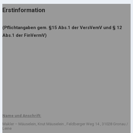
Erstinformation
(Pflichtangaben gem. §15 Abs.1 der VersVemV und § 12
Abs.1 der FinVermV)
Name und Anschrift:
Makler – Mäuselein, Knut Mäuselein , Feldberger Weg 14 , 31028 Gronau /
Leine