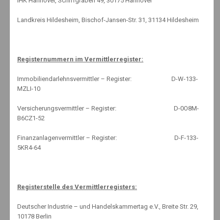
EIN SCHÖNES LÄCHELN IST GAR NICHT
IHK Hannover, Schiffgraben 49, 30175 Hannover
MAL SO GÜNSTIG.
Landkreis Hildesheim, Bischof-Jansen-Str. 31, 31134 Hildesheim
Daher empfehle ich eine zusätzliche Zahnversicherung.
Registernummern im Vermittlerregister:
Immobiliendarlehnsvermittler – Register: D-W-133-
MZLI-10
SCHAUEN SIE DOCH EINFACH MAL
Versicherungsvermittler – Register: D-0O8M-
UNTER :
B6CZ1-52
Finanzanlagenvermittler – Register: D-F-133-
5KR4-64
Krankenzusatzversicherung (KVZ)
Registerstelle des Vermittlerregisters:
Deutscher Industrie – und Handelskammertag e.V., Breite Str. 29,
10178 Berlin