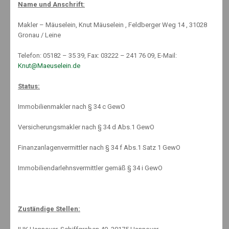
Name und Anschrift:
Krankenzusatzversicherung
,
Nachhaltigkeit
,
News
,
Uncategorized
,
Welcome
,
Zahnzusatz
Makler – Mäuselein, Knut Mäuselein , Feldberger Weg 14 , 31028
No Comments
Gronau / Leine
Telefon: 05182 – 35 39, Fax: 03222 – 241 76 09, E-Mail:
Knut@Maeuselein.de
Status:
Immobilienmakler nach § 34 c GewO
Versicherungsmakler nach § 34 d Abs.1 GewO
Finanzanlagenvermittler nach § 34 f Abs.1 Satz 1 GewO
Immobiliendarlehnsvermittler gemäß § 34 i GewO
ZAHNZUSATZVERSICHERUNG
Zuständige Stellen: