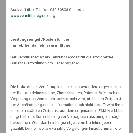
Auskunft über Telefon: 030-30308-0 oder
About The Author
www.vermittlerregister.org
Leistungsentgelt/Kosten für die
Immobiliendarlehnsvermittlung:
Knut Maeuselein
Der Vermittler erhält ein Leistungsentgelt für die erfolgreiche
Darlehnsvermittlung vom Darlehnsgeber.
Die Höhe dieser Vergütung kann sich insbesondere ergeben aus:
der Bruttodarlehnssumme, Zinszahlungen, Prämien. Wie hoch die
Vergütung des Vermittlers konkret sein wird, steht zum Zeitpunkt
Related Posts
der Aushändigung dieser Information noch nicht fest. Er wird Ihnen
zu einem späteren Zeitpunkt auf dem sogenannten ESIS-Merkblatt
mitgeteilt, das Sie rechtzeitig vor Vertragsschluss ausgehändigt
bekommen. Wird das Leistungsentgelt vom Darlehnsgeber
gezahlt, können weitere variable Vergütungen hinzukommen, die
Behagliches Wohnen im Alter