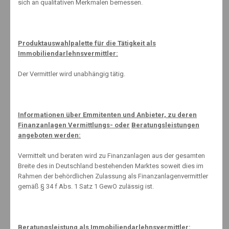
sich an qualitativen Merkmalen bemessen.
14. April 2014
Produktauswahlpalette für die Tätigkeit als
Manchmal…..
Immobiliendarlehnsvermittler:
15. September 2021
Der Vermittler wird unabhängig tätig.
Die 10 Häufigsten Fehler bei der Altersvorsorge
Informationen über Emmitenten und Anbieter, zu deren
24. Januar 2020
Finanzanlagen Vermittlungs- oder
Beratungsleistungen
angeboten werden:
Vermittelt und beraten wird zu Finanzanlagen aus der gesamten
Von wegen, das übernimmt meine Haftpflichtversicherung
Breite des in Deutschland bestehenden Marktes soweit dies im
Rahmen der behördlichen Zulassung als Finanzanlagenvermittler
21. Juni 2013
gemäß § 34 f Abs. 1 Satz 1 GewO zulässig ist.
www.schnell-mal-sparen.com (extern)
Beratungsleistung als Immobiliendarlehnsvermittler: