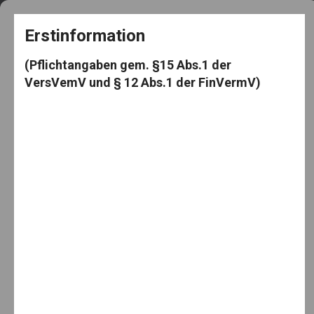
+49 5182 3539
frag@den-knut.de
Erstinformation
(Pflichtangaben gem. §15 Abs.1 der
VersVemV und § 12 Abs.1 der FinVermV)
Makler-Mäuselein
Menu
Home
Gesundheit
Meine Zähne
Meine Zähne
By:
30. Oktober 2022
Knut Mäuselein
Categories:
Gesundheit
,
Krankenversicherung
,