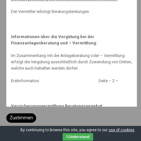
Der Vermittler erbringt Beratungsleistungen
Informationen über die Vergütung bei der
Finanzanlagenberatung und – Vermittlung:
Kontakt
Erstinformation
Im Zusammenhang mit der Anlageberatung oder – Vermittlung
Impressum
erfolgt die Vergütung ausschließlich durch Zuwendung von Dritten,
Datenschutzerklärung
welche auch behalten werden dürfen.
Erstinformation Seite – 2 –
Versicherungsvermittlung Beratungsangebot:
© Copyright 2026,
Makler-Mäuselein
Zustimmen
Dem Kunden wird eine Beratung über den gewünschten
Versicherungsschutz vor einer Vertragsvermittlung oder dem
Ablehnen
By continuing to browse this site, you agree to our
use of cookies
.
Abschluss eines Versicherungsvertrages angeboten. Ob der
I Understand
Kunde eine Beratung gewünscht und erhalten hatte, ergibt sich aus