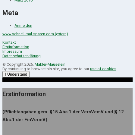
März 2010
Meta
Anmelden
www.schnell-mal-sparen.com (extern)
Kontakt
Erstinformation
Impressum
Datenschutzerklärung
© Copyright 2026,
Makler-Mäuselein
By continuing to browse this site, you agree to our
use of cookies
.
I Understand
Erstinformation
(Pflichtangaben gem. §15 Abs.1 der VersVemV und § 12
Abs.1 der FinVermV)