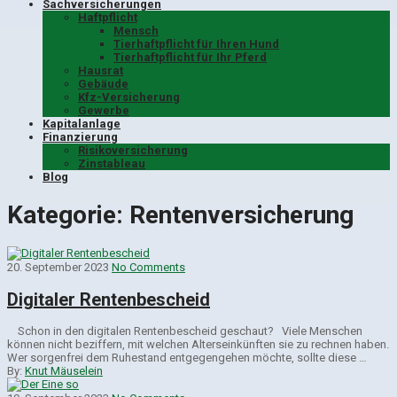
Sachversicherungen
Haftpflicht
Mensch
Tierhaftpflicht für Ihren Hund
Tierhaftpflicht für Ihr Pferd
Hausrat
Gebäude
Kfz-Versicherung
Gewerbe
Kapitalanlage
Finanzierung
Risikoversicherung
Zinstableau
Blog
Kategorie:
Rentenversicherung
20. September 2023
No Comments
Digitaler Rentenbescheid
Schon in den digitalen Rentenbescheid geschaut? Viele Menschen
können nicht beziffern, mit welchen Alterseinkünften sie zu rechnen haben.
Wer sorgenfrei dem Ruhestand entgegengehen möchte, sollte diese …
By:
Knut Mäuselein