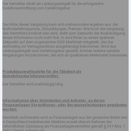
Der Vermittler erhält ein Leistungsentgelt für die erfolgreiche
Darlehnsvermittlung vom Darlehnsgeber.
Die Höhe dieser Vergütung kann sich insbesondere ergeben aus: der
Bruttodarlehnssumme, Zinszahlungen, Prämien. Wie hoch die Vergütung
des Vermittlers konkret sein wird, steht zum Zeitpunkt der Aushändigung
dieser Information noch nicht fest. Er wird Ihnen zu einem späteren
Zeitpunkt auf dem sogenannten ESIS-Merkblatt mitgeteilt, das Sie
rechtzeitig vor Vertragsschluss ausgehändigt bekommen. Wird das
Leistungsentgelt vom Darlehnsgeber gezahlt, können weitere variable
Vergütungen hinzukommen, die sich an qualitativen Merkmalen bemessen.
Produktauswahlpalette für die Tätigkeit als
Immobiliendarlehnsvermittler:
Der Vermittler wird unabhängig tätig.
Informationen über Emmitenten und Anbieter, zu deren
Finanzanlagen Vermittlungs- oder
Beratungsleistungen angeboten
werden:
Vermittelt und beraten wird zu Finanzanlagen aus der gesamten Breite des
in Deutschland bestehenden Marktes soweit dies im Rahmen der
behördlichen Zulassung als Finanzanlagenvermittler gemäß § 34 f Abs. 1
Satz 1 GewO zulässig ist.