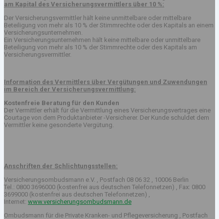
am Kapital des Versicherungsvermittlers über 10 %:
Der Versicherungsvermittler hält keine unmittelbare oder mittelbare
Beteiligung von mehr als 10 % der Stimmrechte oder des Kapitals an einem
Versicherungsunternehmen.
Ein Versicherungsunternehmen hält keine mittelbare oder unmittelbare
Beteiligung von mehr als 10 % der Stimmrechte oder des Kapitals am
Versicherungsvermittler.
Information des Vermittlers über Vergütungen und Zuwendungen
im Bereich der Versicherungsvermittlung:
Kostenfreie Beratung für den Kunden
Der Vermittler erhält für die Vermittlung eines Versicherungsvertrages eine
Courtage von dem Produktanbieter -Versicherer. Der Kunde schuldet dem
Vermittler keine gesonderte Vergütung.
Anschriften der Schlichtungsstellen:
Versicherungsombudsmann e.V. , Postfach 08 06 32 , 10006 Berlin
Tel.: 0800 3696000 (kostenfrei aus deutschen Telefonnetzen) , Fax: 0800
3699000 (kostenfrei aus deutschen Telefonnetzen) ,
Internet:
www.versicherungsombudsmann.de
Ombudsmann für die Private Kranken- und Pflegeversicherung , Postfach