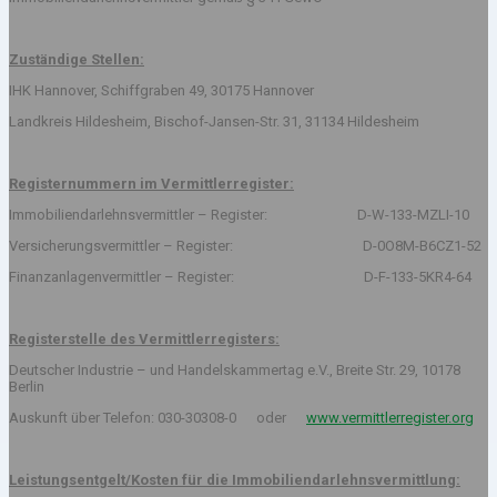
Zuständige Stellen:
IHK Hannover, Schiffgraben 49, 30175 Hannover
Landkreis Hildesheim, Bischof-Jansen-Str. 31, 31134 Hildesheim
Registernummern im Vermittlerregister:
Immobiliendarlehnsvermittler – Register: D-W-133-MZLI-10
Versicherungsvermittler – Register: D-0O8M-B6CZ1-52
Finanzanlagenvermittler – Register: D-F-133-5KR4-64
Registerstelle des Vermittlerregisters:
Deutscher Industrie – und Handelskammertag e.V., Breite Str. 29, 10178
Berlin
Auskunft über Telefon: 030-30308-0 oder
www.vermittlerregister.org
Leistungsentgelt/Kosten für die Immobiliendarlehnsvermittlung: