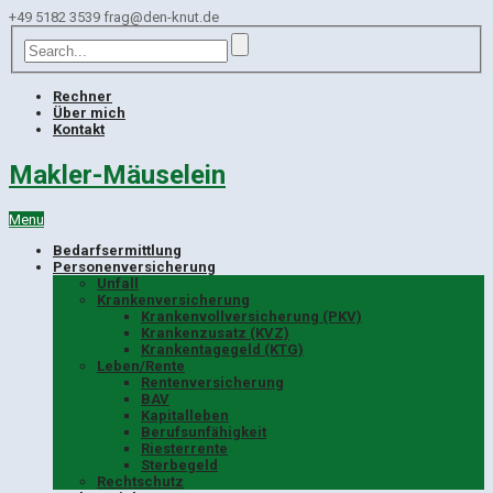
+49 5182 3539
frag@den-knut.de
Rechner
Über mich
Kontakt
Makler-Mäuselein
Menu
Bedarfsermittlung
Personenversicherung
Unfall
Krankenversicherung
Krankenvollversicherung (PKV)
Krankenzusatz (KVZ)
Krankentagegeld (KTG)
Leben/Rente
Rentenversicherung
BAV
Kapitalleben
Berufsunfähigkeit
Riesterrente
Sterbegeld
Rechtschutz