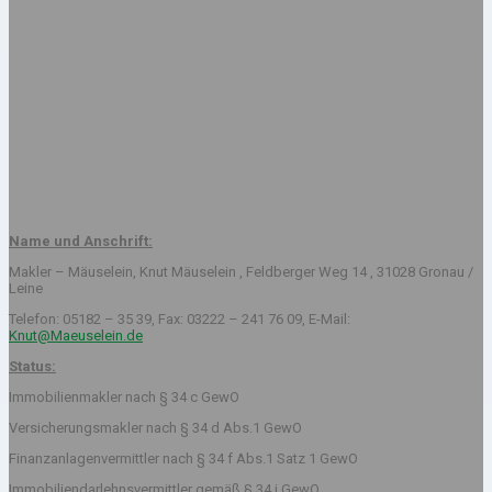
Name und Anschrift:
Makler – Mäuselein, Knut Mäuselein , Feldberger Weg 14 , 31028 Gronau /
Leine
Telefon: 05182 – 35 39, Fax: 03222 – 241 76 09, E-Mail:
Knut@Maeuselein.de
Status:
Immobilienmakler nach § 34 c GewO
Versicherungsmakler nach § 34 d Abs.1 GewO
Finanzanlagenvermittler nach § 34 f Abs.1 Satz 1 GewO
Immobiliendarlehnsvermittler gemäß § 34 i GewO