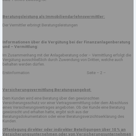
Beratungsleistung als Immobiliendarlehnsvermittler:
Der Vermittler erbringt Beratungsleistungen
Informationen über die Vergütung bei der Finanzanlagenberatung
und – Vermittlung:
Im Zusammenhang mit der Anlageberatung oder – Vermittlung erfolgt die
Vergütung ausschließlich durch Zuwendung von Dritten, welche auch
behalten werden dürfen.
Erstinformation Seite – 2 –
Versicherungsvermittlung Beratungsangebot:
Dem Kunden wird eine Beratung über den gewünschten
Versicherungsschutz vor einer Vertragsvermittlung oder dem Abschluss
eines Versicherungsvertrages angeboten. Ob der Kunde eine Beratung
gewünscht und erhalten hatte, ergibt sich aus der
Beratungsdokumentation oder einer Beratungsverzichtserklärung des
Kunden.
Offenlegung direkter oder indirekter Beteiligungen über 10 % an
Versicherungsunternehmen oder von Versicherungsunternehmen