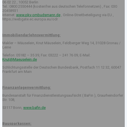
06 02 22 , 10052 Berlin
Tel.: 0800 2550444 (kostenfrei aus deutschen Telefonnetzen) , Fax: 030
20458931
Internet:
www.pkv-ombudsmann.de
, Online-Streitbeteiligung via EU ,
https://webgate.ec.europa.eu/odr
Immobiliendarlehnsvermittlung:
Makler – Mäuselein, Knut Mäuselein, Feldberger Weg 14, 31028 Gronau /
Leine
Telefon: 05182 – 35 39, Fax: 03222 – 241 76 09, E-Mail:
Knut@Maeuselein.de
Schlichtungsstelle der Deutschen Bundesbank, Postfach 11 12 32, 60047
Frankfurt am Main
Finanzanlagenvermittlung:
Bundesanstalt für Finanzdienstleistungsaufsicht ( BaFin ), Graurheindorfer
Str. 108,
53117 Bonn,
www.bafin.de
Bausparkassen: