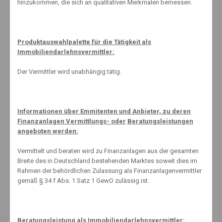
um Kursschwankungen im Depot problemlos aussitzen zu
hinzukommen, die sich an qualitativen Merkmalen bemessen.
können.BVI-02-06-2021
Produktauswahlpalette für die Tätigkeit als
Immobiliendarlehnsvermittler:
Der Vermittler wird unabhängig tätig.
About The Author
Informationen über Emmitenten und Anbieter, zu deren
Finanzanlagen Vermittlungs- oder
Beratungsleistungen
angeboten werden:
Knut Maeuselein
Vermittelt und beraten wird zu Finanzanlagen aus der gesamten
Breite des in Deutschland bestehenden Marktes soweit dies im
Rahmen der behördlichen Zulassung als Finanzanlagenvermittler
gemäß § 34 f Abs. 1 Satz 1 GewO zulässig ist.
Beratungsleistung als Immobiliendarlehnsvermittler: