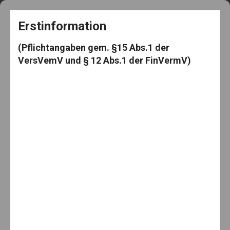
+49 5182 3539
frag@den-knut.de
Erstinformation
(Pflichtangaben gem. §15 Abs.1 der
VersVemV und § 12 Abs.1 der FinVermV)
Makler-Mäuselein
Menu
Home
Aktien
Mit Aktienfonds
Mit Aktienfonds
By:
9. Juni 2021
Knut Mäuselein
Categories:
Aktien
,
investieren
,
Investmentfonds
,