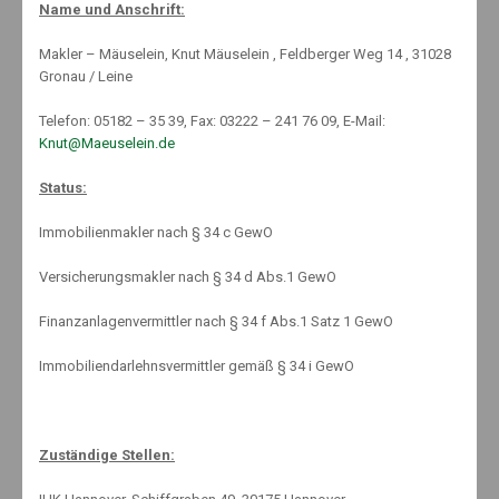
Name und Anschrift:
Investments
,
Nachhaltigkeit
,
News
,
Welcome
No Comments
Makler – Mäuselein, Knut Mäuselein , Feldberger Weg 14 , 31028
Gronau / Leine
Telefon: 05182 – 35 39, Fax: 03222 – 241 76 09, E-Mail:
Knut@Maeuselein.de
Status:
Immobilienmakler nach § 34 c GewO
Versicherungsmakler nach § 34 d Abs.1 GewO
MEIN VERMÖGEN GEGEN
Finanzanlagenvermittler nach § 34 f Abs.1 Satz 1 GewO
INFLATION SCHÜTZEN
Immobiliendarlehnsvermittler gemäß § 34 i GewO
Die Deutschen haben seit Beginn der Corona-Pandemie wegen der
Zuständige Stellen:
unsicheren wirtschaftlichen Lage und der fehlenden
Freizeitaktivitäten so viel gespart wie nie zuvor. Insgesamt legten sie