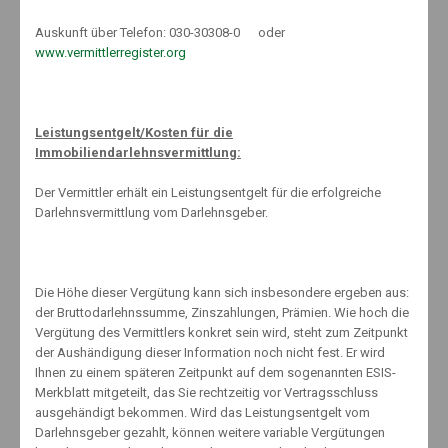
die Aktion „Finanzwissen für alle“ der im BVI organisierten
Fondsgesellschaften.
Auskunft über Telefon: 030-30308-0 oder
www.vermittlerregister.org
Bankeinlagen sind sicherlich wichtig. Dennoch sollten Sparer für
einen Teil der Ersparnisse über Alternativen wie Aktien oder
Aktienfonds nachdenken. Im Unterschied zu niedrig verzinsten
Anlageformen bieten Aktien die Möglichkeit des Vermögenserhalts.
Leistungsentgelt/Kosten für die
Aktionäre und auch Anleger in Aktienfonds können vom Wachstum
Immobiliendarlehnsvermittlung:
der Unternehmen profitieren. Durch die Dividendenzahlungen lassen
Unternehmen die Anleger teilhaben. Statt auf einzelne Aktien zu
Der Vermittler erhält ein Leistungsentgelt für die erfolgreiche
setzen, bieten aktiv gemanagte Fonds oder auch ETFs die
Darlehnsvermittlung vom Darlehnsgeber.
Möglichkeit, dass Anleger auf die Entwicklung eines ganzen Korbs
von Aktien setzen können, was die Risiken streut.
Häufig werden Aktieninvestments von Sparern mit dem Hinweis auf
Die Höhe dieser Vergütung kann sich insbesondere ergeben aus:
mögliche Kursschwankungen gemieden. Gerade in der
der Bruttodarlehnssumme, Zinszahlungen, Prämien. Wie hoch die
Altersvorsorge ist aber die Angst vor hohen Verlusten unberechtigt.
Vergütung des Vermittlers konkret sein wird, steht zum Zeitpunkt
Denn das Verlustrisiko bei Aktien tendiert über lange Zeiträume
der Aushändigung dieser Information noch nicht fest. Er wird
historisch gegen Null. Ein Anlageberater kann dem Sparer dabei
Ihnen zu einem späteren Zeitpunkt auf dem sogenannten ESIS-
helfen, eine für ihn geeignete Quote von Aktien und Aktienfonds auf
Merkblatt mitgeteilt, das Sie rechtzeitig vor Vertragsschluss
Basis seiner Risikobereitschaft festzulegen. Wichtig ist, dass der
ausgehändigt bekommen. Wird das Leistungsentgelt vom
Sparer das am Aktienmarkt investierte Geld länger entbehren kann,
Darlehnsgeber gezahlt, können weitere variable Vergütungen