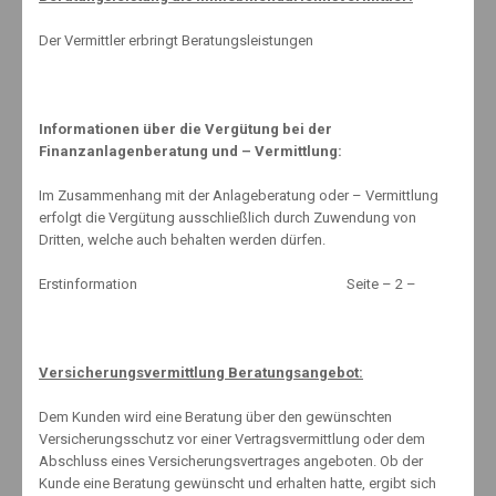
Related Posts
Der Vermittler erbringt Beratungsleistungen
Informationen über die Vergütung bei der
Die 10 häufigsten Fehler bei der Altersvorsorge
Finanzanlagenberatung und – Vermittlung:
31. Januar 2020
Im Zusammenhang mit der Anlageberatung oder – Vermittlung
erfolgt die Vergütung ausschließlich durch Zuwendung von
Dritten, welche auch behalten werden dürfen.
Wasserfonds: Themeninvestment mit Tücken
Erstinformation Seite – 2 –
29. Dezember 2020
Versicherungsvermittlung Beratungsangebot:
Paradiese in Europa
7. Mai 2017
Dem Kunden wird eine Beratung über den gewünschten
Versicherungsschutz vor einer Vertragsvermittlung oder dem
Abschluss eines Versicherungsvertrages angeboten. Ob der
Kunde eine Beratung gewünscht und erhalten hatte, ergibt sich