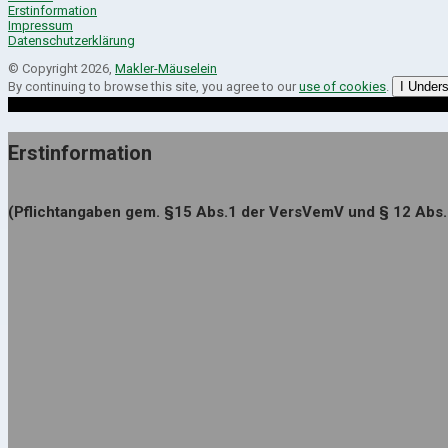
Erstinformation
Impressum
Datenschutzerklärung
© Copyright 2026,
Makler-Mäuselein
By continuing to browse this site, you agree to our
use of cookies
.
I Under
Erstinformation
(Pflichtangaben gem. §15 Abs.1 der VersVemV und § 12 Abs