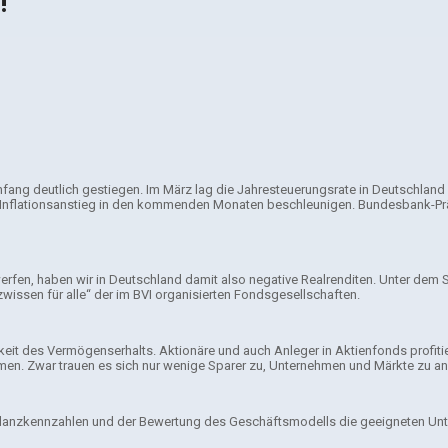
!
nfang deutlich gestiegen. Im März lag die Jahresteuerungsrate in Deutschlan
r Inflationsanstieg in den kommenden Monaten beschleunigen. Bundesbank-Prä
en, haben wir in Deutschland damit also negative Realrenditen. Unter dem Stri
issen für alle“ der im BVI organisierten Fondsgesellschaften.
hkeit des Vermögenserhalts. Aktionäre und auch Anleger in Aktienfonds prof
men. Zwar trauen es sich nur wenige Sparer zu, Unternehmen und Märkte zu an
e Bilanzkennzahlen und der Bewertung des Geschäftsmodells die geeigneten Un