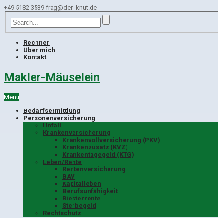
+49 5182 3539
frag@den-knut.de
Rechner
Über mich
Kontakt
Makler-Mäuselein
Menu
Bedarfsermittlung
Personenversicherung
Unfall
Krankenversicherung
Krankenvollversicherung (PKV)
Krankenzusatz (KVZ)
Krankentagegeld (KTG)
Leben/Rente
Rentenversicherung
BAV
Kapitalleben
Berufsunfähigkeit
Riesterrente
Sterbegeld
Rechtschutz