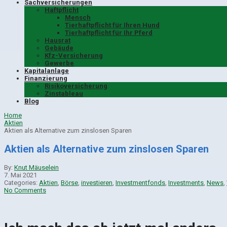
Sachversicherungen
Haftpflicht
Mensch
Tierhaftpflicht für Ihren Hund
Tierhaftpflicht für Ihr Pferd
Hausrat
Gebäude
Kfz-Versicherung
Gewerbe
Kapitalanlage
Finanzierung
Risikoversicherung
Zinstableau
Blog
Home
Aktien
Aktien als Alternative zum zinslosen Sparen
Aktien als Alternative zum zinslosen Sparen
By:
Knut Mäuselein
7. Mai 2021
Categories:
Aktien
,
Börse
,
investieren
,
Investmentfonds
,
Investments
,
News
,
No Comments