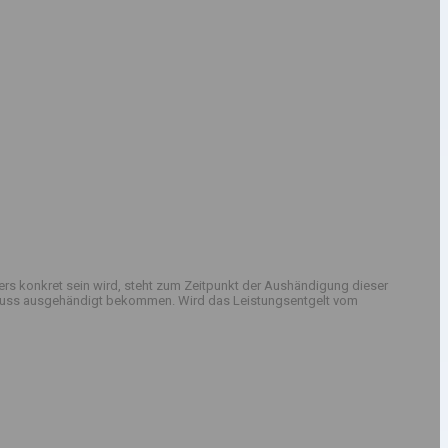
rs konkret sein wird, steht zum Zeitpunkt der Aushändigung dieser
sschluss ausgehändigt bekommen. Wird das Leistungsentgelt vom