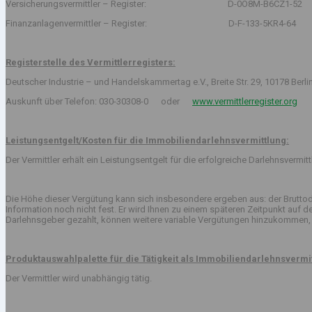
Versicherungsvermittler – Register: D-0O8M-B6CZ1-52
Finanzanlagenvermittler – Register: D-F-133-5KR4-64
Registerstelle des Vermittlerregisters:
Deutscher Industrie – und Handelskammertag e.V., Breite Str. 29, 10178 Berli
Auskunft über Telefon: 030-30308-0 oder
www.vermittlerregister.org
Leistungsentgelt/Kosten für die Immobiliendarlehnsvermittlung:
Der Vermittler erhält ein Leistungsentgelt für die erfolgreiche Darlehnsvermi
Die Höhe dieser Vergütung kann sich insbesondere ergeben aus: der Bruttod
Information noch nicht fest. Er wird Ihnen zu einem späteren Zeitpunkt auf
Darlehnsgeber gezahlt, können weitere variable Vergütungen hinzukommen, 
Produktauswahlpalette für die Tätigkeit als Immobiliendarlehnsvermit
Der Vermittler wird unabhängig tätig.