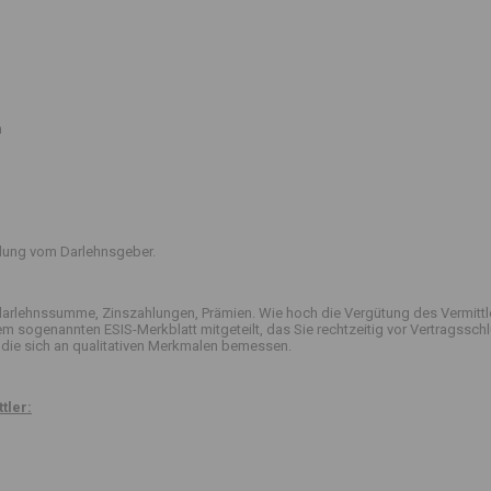
n
ttlung vom Darlehnsgeber.
arlehnssumme, Zinszahlungen, Prämien. Wie hoch die Vergütung des Vermittle
 dem sogenannten ESIS-Merkblatt mitgeteilt, das Sie rechtzeitig vor Vertrag
die sich an qualitativen Merkmalen bemessen.
tler: