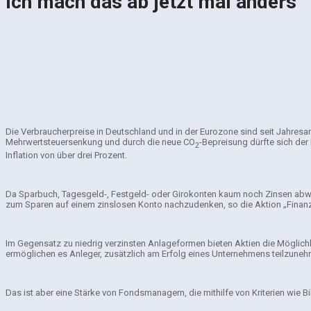
Ich mach das ab jetzt mal anders 
Die Verbraucherpreise in Deutschland und in der Eurozone sind seit Jahresa
Mehrwertsteuersenkung und durch die neue CO
-Bepreisung dürfte sich de
2
Inflation von über drei Prozent.
Da Sparbuch, Tagesgeld-, Festgeld- oder Girokonten kaum noch Zinsen abwerf
zum Sparen auf einem zinslosen Konto nachzudenken, so die Aktion „Finanzw
Im Gegensatz zu niedrig verzinsten Anlageformen bieten Aktien die Möglic
ermöglichen es Anleger, zusätzlich am Erfolg eines Unternehmens teilzuneh
Das ist aber eine Stärke von Fondsmanagern, die mithilfe von Kriterien wi