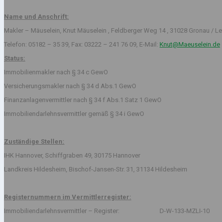
Name und Anschrift:
Makler – Mäuselein, Knut Mäuselein , Feldberger Weg 14 , 31028 Gronau / Le
Telefon: 05182 – 35 39, Fax: 03222 – 241 76 09, E-Mail:
Knut@Maeuselein.de
Status:
Immobilienmakler nach § 34 c GewO
Versicherungsmakler nach § 34 d Abs.1 GewO
Finanzanlagenvermittler nach § 34 f Abs.1 Satz 1 GewO
Immobiliendarlehnsvermittler gemäß § 34 i GewO
Zuständige Stellen:
IHK Hannover, Schiffgraben 49, 30175 Hannover
Landkreis Hildesheim, Bischof-Jansen-Str. 31, 31134 Hildesheim
Registernummern im Vermittlerregister:
Immobiliendarlehnsvermittler – Register: D-W-133-MZLI-10