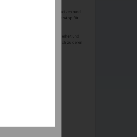
(GDV) nach wie vor nicht gut. So setzen rund
n. Mehr als jeder fünfte nutzt WhatsApp für
hmen die Kontrolle über ihre IT-Sicherheit und
n Folgen von Cyberattacken – aber auch zu deren