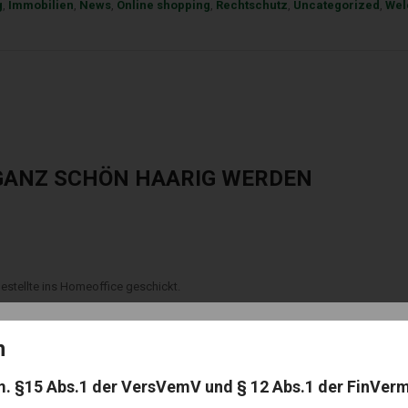
g
,
Immobilien
,
News
,
Online shopping
,
Rechtschutz
,
Uncategorized
,
Wel
 GANZ SCHÖN HAARIG WERDEN
estellte ins Homeoffice geschickt.
emiewellen, zumindest tageweise, gleich dort. Die technische Infrastruktur fü
on
ERLICHEN LOCKDOWN STELLT SICH DAHER 
m. §15 Abs.1 der VersVemV und § 12 Abs.1 der FinVer