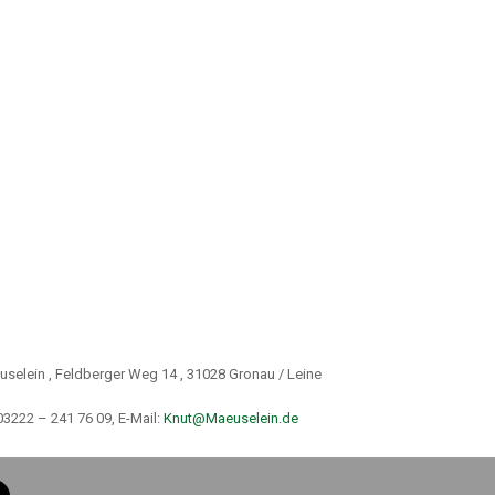
RHEIT IM HEIMISCHEN BÜRO.
mfrage im Auftrag des Gesamtverbands der Deutschen Versicherungswirtschaft 
te Endgeräte wie Notebooks, Smartphones und Tablets für berufliche Zwecke ei
eschäftliche E-Mails auch über ein privates Mail-Konto ab.
r Regel schlechter geschützt als die firmeneigene IT. Dadurch verlieren Unterne
er GDV-Experte für Cybersicherheit Peter Graß. Zum Schutz vor den finanzielle
ngebot an Cyberversicherungen. Noch allerdings sind sie wenig verbreitet.
uselein , Feldberger Weg 14 , 31028 Gronau / Leine
03222 – 241 76 09, E-Mail:
Knut@Maeuselein.de