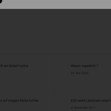
 c GewO
 34 d Abs.1 GewO
h § 34 f Abs.1 Satz 1 GewO
er gemäß § 34 i GewO
49, 30175 Hannover
 oft am Bedarf vorbei
Warum eigentlich ?
of-Jansen-Str. 31, 31134 Hildesheim
29. Mai 2020
ttlerregister:
ur auf magere Rente hoffen
EZB senkt Leitzinsen unter 
ittler – Register: D-W-133-MZLI-10
4. November 2011