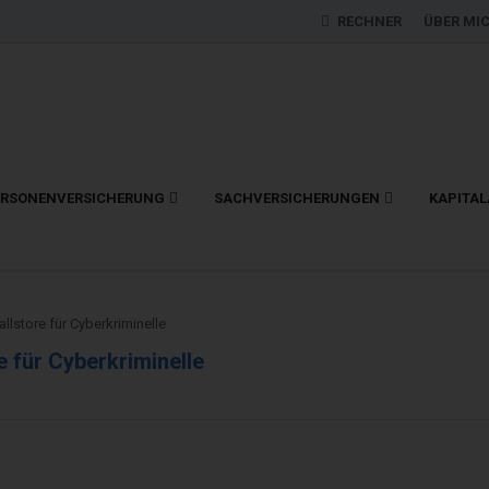
RECHNER
ÜBER MI
ERSONENVERSICHERUNG
SACHVERSICHERUNGEN
KAPITA
llstore für Cyberkriminelle
e für Cyberkriminelle