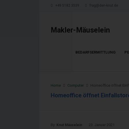
+49 5182 3539
frag@den-knut.de
Makler-Mäuselein
BEDARFSERMITTLUNG
P
Home
Computer
Homeoffice öffnet Einfa
Homeoffice öffnet Einfallstor
By:
23. Januar 2021
Knut Mäuselein