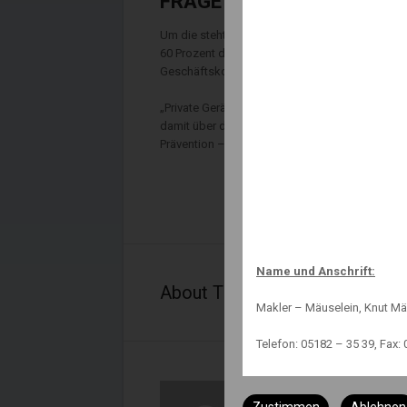
FRAGE NACH DER IT-SICHE
Um die steht es laut einer aktuellen YouGov-U
60 Prozent der Homeoffice-Arbeiter auch priva
Geschäftskommunikation, jeder zehnte wickelt g
„Private Geräte und E-Mail-Accounts sind in alle
damit über die Sicherheit ihrer Daten“, warnt d
Prävention – gibt es mittlerweile ein breites A
Name und Anschrift:
About The Author
Makler – Mäuselein, Knut Mä
Telefon: 05182 – 35 39, Fax: 
Status:
Knut Maeuselein