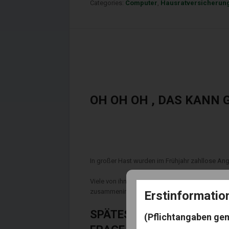
Categories:
Computer
,
Hausratversicherun
OH OH OH , DAS KANN
In großer Hast wurden im Frühjahr zahllose Ang
Viele von ihnen blieben auch zwischen den Pand
zusammenimprovisiert.
Erstinformati
SPÄTESTENS MIT DEM NEU
(Pflichtangaben ge