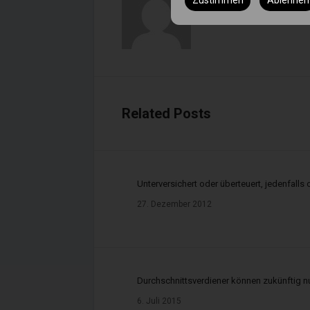
Zustimmen
Ablehnen
Immobilienmakler nach § 34
Versicherungsmakler nach §
Finanzanlagenvermittler nac
Immobiliendarlehnsvermittl
Related Posts
Zuständige Stellen:
IHK Hannover, Schiffgraben 
Unterversichert oder überteuert, jedenfalls
Landkreis Hildesheim, Bisch
27. Dezember 2012
Registernummern im Vermi
Durchschnittsverdiener können zukünftig n
Immobiliendarlehnsverm
6. Juli 2015