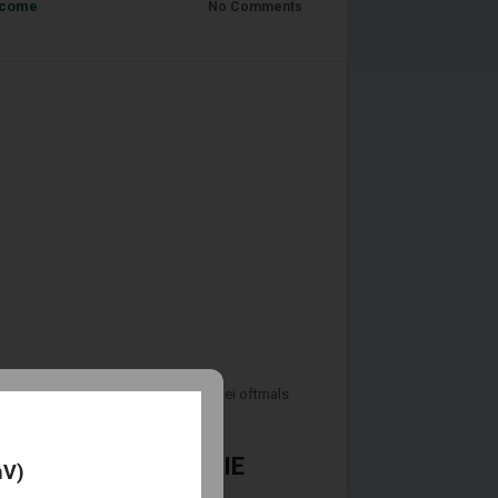
come
No Comments
r die digitale Heimarbeit wurde dabei oftmals
NUN VERSCHÄRFT DIE
mV)