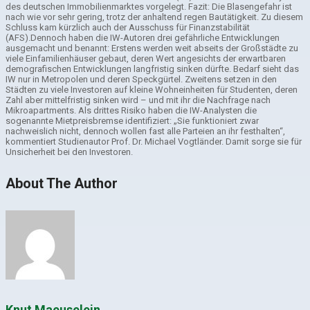
des deutschen Immobilienmarktes vorgelegt. Fazit: Die Blasengefahr ist
nach wie vor sehr gering, trotz der anhaltend regen Bautätigkeit. Zu diesem
Schluss kam kürzlich auch der Ausschuss für Finanzstabilität
(AFS).
Dennoch haben die IW-Autoren drei gefährliche Entwicklungen
ausgemacht und benannt: Erstens werden weit abseits der Großstädte zu
viele Einfamilienhäuser gebaut, deren Wert angesichts der erwartbaren
demografischen Entwicklungen langfristig sinken dürfte. Bedarf sieht das
IW nur in Metropolen und deren Speckgürtel. Zweitens setzen in den
Städten zu viele Investoren auf kleine Wohneinheiten für Studenten, deren
Zahl aber mittelfristig sinken wird – und mit ihr die Nachfrage nach
Mikroapartments. Als drittes Risiko haben die IW-Analysten die
sogenannte Mietpreisbremse identifiziert: „Sie funktioniert zwar
nachweislich nicht, dennoch wollen fast alle Parteien an ihr festhalten“,
kommentiert Studienautor Prof. Dr. Michael Vogtländer. Damit sorge sie für
Unsicherheit bei den Investoren.
About The Author
Knut Maeuselein