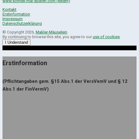
www.schnell-mal-sparen.com (extern)
Kontakt
Erstinformation
Impressum
Datenschutzerklärung
© Copyright 2026,
Makler-Mäuselein
By continuing to browse this site, you agree to our
use of cookies
.
I Understand
Erstinformation
(Pflichtangaben gem. §15 Abs.1 der VersVemV und § 12
Abs.1 der FinVermV)