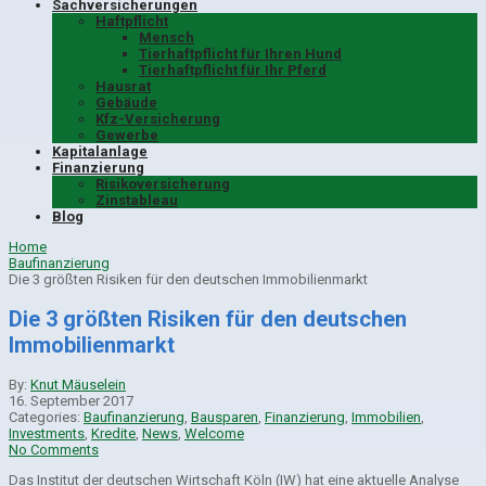
Sachversicherungen
Haftpflicht
Mensch
Tierhaftpflicht für Ihren Hund
Tierhaftpflicht für Ihr Pferd
Hausrat
Gebäude
Kfz-Versicherung
Gewerbe
Kapitalanlage
Finanzierung
Risikoversicherung
Zinstableau
Blog
Home
Baufinanzierung
Die 3 größten Risiken für den deutschen Immobilienmarkt
Die 3 größten Risiken für den deutschen
Immobilienmarkt
By:
Knut Mäuselein
16. September 2017
Categories:
Baufinanzierung
,
Bausparen
,
Finanzierung
,
Immobilien
,
Investments
,
Kredite
,
News
,
Welcome
No Comments
Das Institut der deutschen Wirtschaft Köln (IW) hat eine aktuelle Analyse