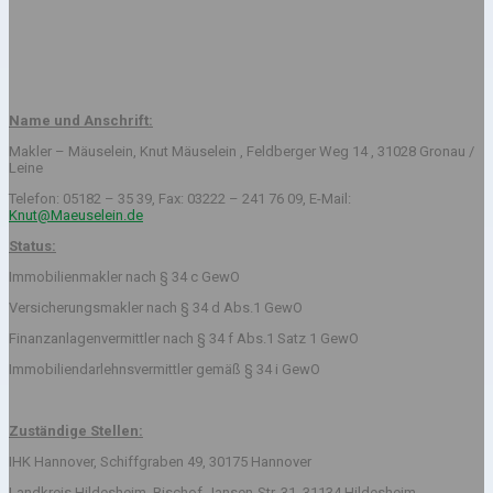
Name und Anschrift:
Makler – Mäuselein, Knut Mäuselein , Feldberger Weg 14 , 31028 Gronau /
Leine
Telefon: 05182 – 35 39, Fax: 03222 – 241 76 09, E-Mail:
Knut@Maeuselein.de
Status:
Immobilienmakler nach § 34 c GewO
Versicherungsmakler nach § 34 d Abs.1 GewO
Finanzanlagenvermittler nach § 34 f Abs.1 Satz 1 GewO
Immobiliendarlehnsvermittler gemäß § 34 i GewO
Zuständige Stellen:
IHK Hannover, Schiffgraben 49, 30175 Hannover
Landkreis Hildesheim, Bischof-Jansen-Str. 31, 31134 Hildesheim