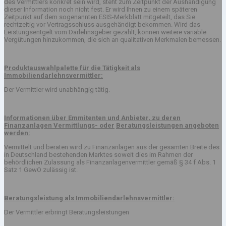
des Vermittlers konkret sein wird, steht zum Zeitpunkt der Aushändigung
dieser Information noch nicht fest. Er wird Ihnen zu einem späteren
Zeitpunkt auf dem sogenannten ESIS-Merkblatt mitgeteilt, das Sie
rechtzeitig vor Vertragsschluss ausgehändigt bekommen. Wird das
Leistungsentgelt vom Darlehnsgeber gezahlt, können weitere variable
Vergütungen hinzukommen, die sich an qualitativen Merkmalen bemessen.
Produktauswahlpalette für die Tätigkeit als
Immobiliendarlehnsvermittler:
Der Vermittler wird unabhängig tätig.
Informationen über Emmitenten und Anbieter, zu deren
Finanzanlagen Vermittlungs- oder
Beratungsleistungen angeboten
werden:
Vermittelt und beraten wird zu Finanzanlagen aus der gesamten Breite des
in Deutschland bestehenden Marktes soweit dies im Rahmen der
behördlichen Zulassung als Finanzanlagenvermittler gemäß § 34 f Abs. 1
Satz 1 GewO zulässig ist.
Beratungsleistung als Immobiliendarlehnsvermittler:
Der Vermittler erbringt Beratungsleistungen