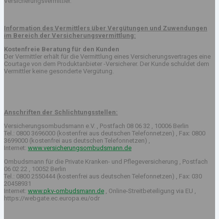
Versicherungsvermittler.
Information des Vermittlers über Vergütungen und Zuwendungen
im Bereich der Versicherungsvermittlung:
Kostenfreie Beratung für den Kunden
Der Vermittler erhält für die Vermittlung eines Versicherungsvertrages eine
Courtage von dem Produktanbieter -Versicherer. Der Kunde schuldet dem
Vermittler keine gesonderte Vergütung.
Anschriften der Schlichtungsstellen:
Versicherungsombudsmann e.V. , Postfach 08 06 32 , 10006 Berlin
Tel.: 0800 3696000 (kostenfrei aus deutschen Telefonnetzen) , Fax: 0800
3699000 (kostenfrei aus deutschen Telefonnetzen) ,
Internet:
www.versicherungsombudsmann.de
Ombudsmann für die Private Kranken- und Pflegeversicherung , Postfach
06 02 22 , 10052 Berlin
Tel.: 0800 2550444 (kostenfrei aus deutschen Telefonnetzen) , Fax: 030
20458931
Internet:
www.pkv-ombudsmann.de
, Online-Streitbeteiligung via EU ,
https://webgate.ec.europa.eu/odr