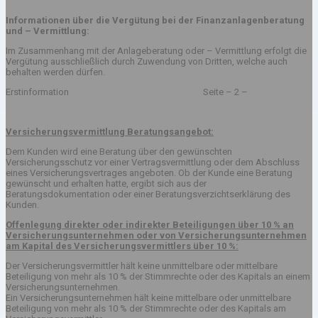
Informationen über die Vergütung bei der Finanzanlagenberatung
und – Vermittlung:
Im Zusammenhang mit der Anlageberatung oder – Vermittlung erfolgt die
Vergütung ausschließlich durch Zuwendung von Dritten, welche auch
behalten werden dürfen.
Erstinformation Seite – 2 –
Versicherungsvermittlung Beratungsangebot:
Dem Kunden wird eine Beratung über den gewünschten
Versicherungsschutz vor einer Vertragsvermittlung oder dem Abschluss
eines Versicherungsvertrages angeboten. Ob der Kunde eine Beratung
gewünscht und erhalten hatte, ergibt sich aus der
Beratungsdokumentation oder einer Beratungsverzichtserklärung des
Kunden.
Offenlegung direkter oder indirekter Beteiligungen über 10 % an
Versicherungsunternehmen oder von Versicherungsunternehmen
am Kapital des Versicherungsvermittlers über 10 %:
Der Versicherungsvermittler hält keine unmittelbare oder mittelbare
Beteiligung von mehr als 10 % der Stimmrechte oder des Kapitals an einem
Versicherungsunternehmen.
Ein Versicherungsunternehmen hält keine mittelbare oder unmittelbare
Beteiligung von mehr als 10 % der Stimmrechte oder des Kapitals am