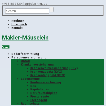
+49 5182 3539
frag@den-knut.de
Rechner
Über mich
Kontakt
Makler-Mäuselein
Menu
Bedarfsermittlung
Personenversicherung
Unfall
Krankenversicherung
Krankenvollversicherung (PKV)
Krankenzusatz (KVZ)
Krankentagegeld (KTG)
Leben/Rente
Rentenversicherung
BAV
Kapitalleben
Berufsunfähigkeit
Riesterrente
Sterbegeld
Rechtschutz