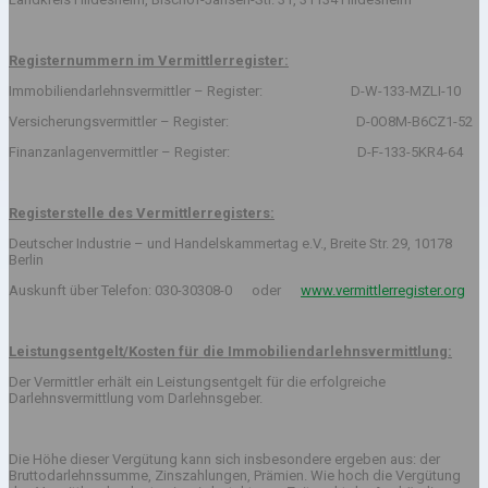
Registernummern im Vermittlerregister:
Immobiliendarlehnsvermittler – Register: D-W-133-MZLI-10
Versicherungsvermittler – Register: D-0O8M-B6CZ1-52
Finanzanlagenvermittler – Register: D-F-133-5KR4-64
Registerstelle des Vermittlerregisters:
Deutscher Industrie – und Handelskammertag e.V., Breite Str. 29, 10178
Berlin
Auskunft über Telefon: 030-30308-0 oder
www.vermittlerregister.org
Leistungsentgelt/Kosten für die Immobiliendarlehnsvermittlung:
Der Vermittler erhält ein Leistungsentgelt für die erfolgreiche
Darlehnsvermittlung vom Darlehnsgeber.
Die Höhe dieser Vergütung kann sich insbesondere ergeben aus: der
Bruttodarlehnssumme, Zinszahlungen, Prämien. Wie hoch die Vergütung