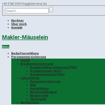
+49 5182 3539
frag@den-knut.de
Rechner
Über mich
Kontakt
Makler-Mäuselein
Menu
Bedarfsermittlung
Personenversicherung
Unfall
Krankenversicherung
Krankenvollversicherung (PKV)
Krankenzusatz (KVZ)
Krankentagegeld (KTG)
Leben/Rente
Rentenversicherung
BAV
Kapitalleben
Berufsunfähigkeit
Riesterrente
Sterbegeld
Rechtschutz