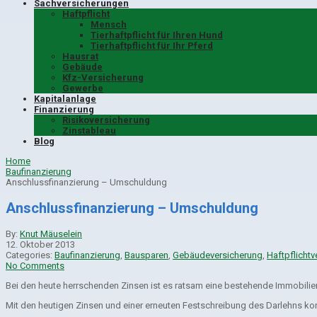
Sachversicherungen
Haftpflicht
Mensch
Tierhaftpflicht für Ihren Hund
Tierhaftpflicht für Ihr Pferd
Hausrat
Gebäude
Kfz-Versicherung
Gewerbe
Kapitalanlage
Finanzierung
Risikoversicherung
Zinstableau
Blog
Home
Baufinanzierung
Anschlussfinanzierung – Umschuldung
Anschlussfinanzierung – Umschuldung
By:
Knut Mäuselein
12. Oktober 2013
Categories:
Baufinanzierung
,
Bausparen
,
Gebäudeversicherung
,
Haftpflichtv
No Comments
Bei den heute herrschenden Zinsen ist es ratsam eine bestehende Immobilie
Mit den heutigen Zinsen und einer erneuten Festschreibung des Darlehns kom