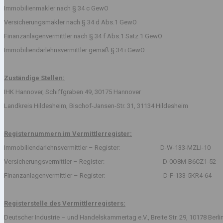
Immobilienmakler nach § 34 c GewO
Versicherungsmakler nach § 34 d Abs.1 GewO
Finanzanlagenvermittler nach § 34 f Abs.1 Satz 1 GewO
Immobiliendarlehnsvermittler gemäß § 34 i GewO
Zuständige Stellen:
IHK Hannover, Schiffgraben 49, 30175 Hannover
Landkreis Hildesheim, Bischof-Jansen-Str. 31, 31134 Hildesheim
Registernummern im Vermittlerregister:
Immobiliendarlehnsvermittler – Register: D-W-133-MZLI-10
Versicherungsvermittler – Register: D-0O8M-B6CZ1-52
Finanzanlagenvermittler – Register: D-F-133-5KR4-64
Registerstelle des Vermittlerregisters:
Deutscher Industrie – und Handelskammertag e.V., Breite Str. 29, 10178 Berli