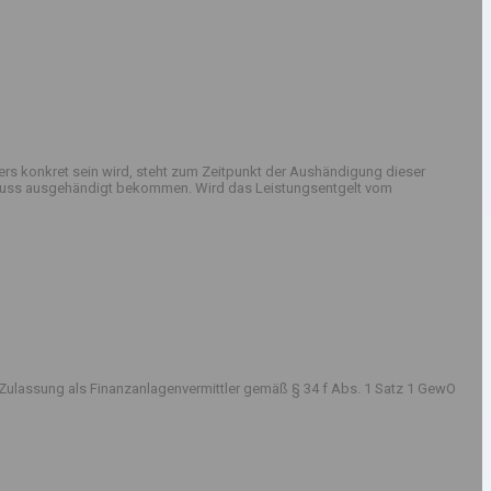
rs konkret sein wird, steht zum Zeitpunkt der Aushändigung dieser
sschluss ausgehändigt bekommen. Wird das Leistungsentgelt vom
Zulassung als Finanzanlagenvermittler gemäß § 34 f Abs. 1 Satz 1 GewO