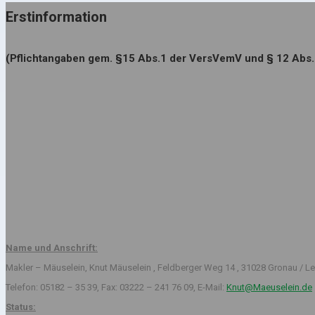
Erstinformation
(Pflichtangaben gem. §15 Abs.1 der VersVemV und § 12 Abs
Name und Anschrift:
Makler – Mäuselein, Knut Mäuselein , Feldberger Weg 14 , 31028 Gronau / Le
Telefon: 05182 – 35 39, Fax: 03222 – 241 76 09, E-Mail:
Knut@Maeuselein.de
Status: