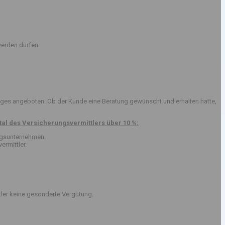
erden dürfen.
ges angeboten. Ob der Kunde eine Beratung gewünscht und erhalten hatte,
al des Versicherungsvermittlers über 10 %:
ungsunternehmen.
ermittler.
tler keine gesonderte Vergütung.