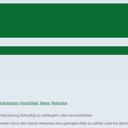
ersicherung
,
Immobilien
,
News
,
Welcome
nfanzierung frühzeitig zu verlängern oder umzuschulden.
men Sie in den Genuß entweder eine geringere Rate zu zahlen oder bei gleichb