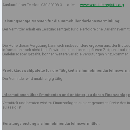
Auskunft über Telefon: 030-30308-0 oder
www.vermittlerregister.org
Leistungsentgelt/Kosten für die Immobiliendarlehnsvermittlung:
Der Vermittler erhält ein Leistungsentgelt für die erfolgreiche Darlehnsvermi
Die Höhe dieser Vergütung kann sich insbesondere ergeben aus: der Bruttod
Information noch nicht fest. Er wird Ihnen zu einem späteren Zeitpunkt auf
Darlehnsgeber gezahlt, können weitere variable Vergütungen hinzukommen, 
Produktauswahlpalette für die Tätigkeit als Immobiliendarlehnsvermit
Der Vermittler wird unabhängig tätig.
Informationen über Emmitenten und Anbieter, zu deren Finanzanlage
Vermittelt und beraten wird zu Finanzanlagen aus der gesamten Breite des
zulässig ist.
Beratungsleistung als Immobiliendarlehnsvermittler: