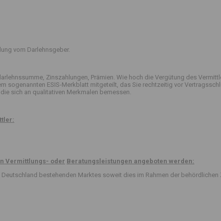
ttlung vom Darlehnsgeber.
arlehnssumme, Zinszahlungen, Prämien. Wie hoch die Vergütung des Vermittle
 dem sogenannten ESIS-Merkblatt mitgeteilt, das Sie rechtzeitig vor Vertrag
die sich an qualitativen Merkmalen bemessen.
tler:
n Vermittlungs- oder
Beratungsleistungen angeboten werden:
 in Deutschland bestehenden Marktes soweit dies im Rahmen der behördlichen 