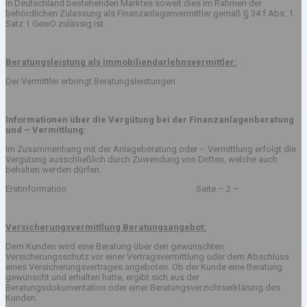
in Deutschland bestehenden Marktes soweit dies im Rahmen der
behördlichen Zulassung als Finanzanlagenvermittler gemäß § 34 f Abs. 1
Satz 1 GewO zulässig ist.
Beratungsleistung als Immobiliendarlehnsvermittler:
Der Vermittler erbringt Beratungsleistungen
Informationen über die Vergütung bei der Finanzanlagenberatung
und – Vermittlung:
Im Zusammenhang mit der Anlageberatung oder – Vermittlung erfolgt die
Vergütung ausschließlich durch Zuwendung von Dritten, welche auch
behalten werden dürfen.
Erstinformation Seite – 2 –
Versicherungsvermittlung Beratungsangebot:
Dem Kunden wird eine Beratung über den gewünschten
Versicherungsschutz vor einer Vertragsvermittlung oder dem Abschluss
eines Versicherungsvertrages angeboten. Ob der Kunde eine Beratung
gewünscht und erhalten hatte, ergibt sich aus der
Beratungsdokumentation oder einer Beratungsverzichtserklärung des
Kunden.