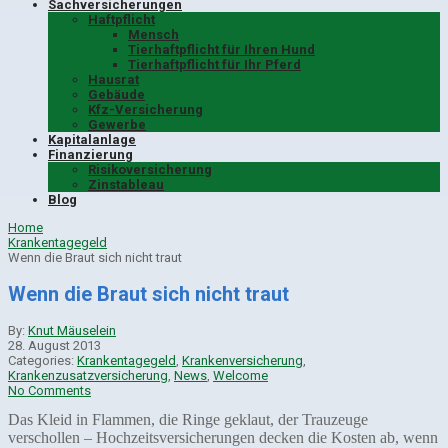
Sachversicherungen
Haftpflicht
Mensch
Tierhaftpflicht für Ihren Hund
Tierhaftpflicht für Ihr Pferd
Hausrat
Gebäude
Kfz-Versicherung
Gewerbe
Kapitalanlage
Finanzierung
Risikoversicherung
Zinstableau
Blog
Home
Krankentagegeld
Wenn die Braut sich nicht traut
Wenn die Braut sich nicht traut
By:
Knut Mäuselein
28. August 2013
Categories:
Krankentagegeld
,
Krankenversicherung
,
Krankenzusatzversicherung
,
News
,
Welcome
No Comments
Das Kleid in Flammen, die Ringe geklaut, der Trauzeuge
verschollen – Hochzeitsversicherungen decken die Kosten ab, wenn