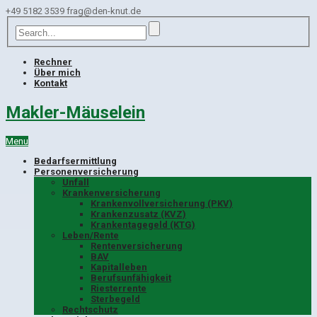
+49 5182 3539
frag@den-knut.de
Rechner
Über mich
Kontakt
Makler-Mäuselein
Menu
Bedarfsermittlung
Personenversicherung
Unfall
Krankenversicherung
Krankenvollversicherung (PKV)
Krankenzusatz (KVZ)
Krankentagegeld (KTG)
Leben/Rente
Rentenversicherung
BAV
Kapitalleben
Berufsunfähigkeit
Riesterrente
Sterbegeld
Rechtschutz