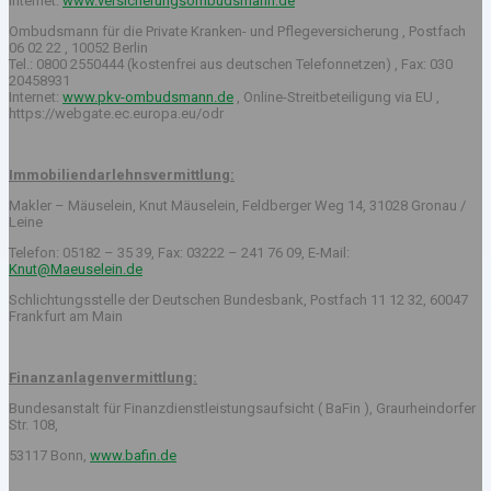
Internet:
www.versicherungsombudsmann.de
Ombudsmann für die Private Kranken- und Pflegeversicherung , Postfach
06 02 22 , 10052 Berlin
Tel.: 0800 2550444 (kostenfrei aus deutschen Telefonnetzen) , Fax: 030
20458931
Internet:
www.pkv-ombudsmann.de
, Online-Streitbeteiligung via EU ,
https://webgate.ec.europa.eu/odr
Immobiliendarlehnsvermittlung:
Makler – Mäuselein, Knut Mäuselein, Feldberger Weg 14, 31028 Gronau /
Leine
Telefon: 05182 – 35 39, Fax: 03222 – 241 76 09, E-Mail:
Knut@Maeuselein.de
Schlichtungsstelle der Deutschen Bundesbank, Postfach 11 12 32, 60047
Frankfurt am Main
Finanzanlagenvermittlung:
Bundesanstalt für Finanzdienstleistungsaufsicht ( BaFin ), Graurheindorfer
Str. 108,
53117 Bonn,
www.bafin.de