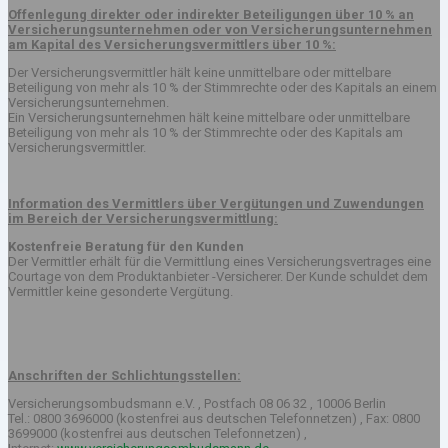
Offenlegung direkter oder indirekter Beteiligungen über 10 % an
Versicherungsunternehmen oder von Versicherungsunternehmen
am Kapital des Versicherungsvermittlers über 10 %:
Der Versicherungsvermittler hält keine unmittelbare oder mittelbare
Beteiligung von mehr als 10 % der Stimmrechte oder des Kapitals an einem
Versicherungsunternehmen.
Ein Versicherungsunternehmen hält keine mittelbare oder unmittelbare
Beteiligung von mehr als 10 % der Stimmrechte oder des Kapitals am
Versicherungsvermittler.
Information des Vermittlers über Vergütungen und Zuwendungen
im Bereich der Versicherungsvermittlung:
Kostenfreie Beratung für den Kunden
Der Vermittler erhält für die Vermittlung eines Versicherungsvertrages eine
Courtage von dem Produktanbieter -Versicherer. Der Kunde schuldet dem
Vermittler keine gesonderte Vergütung.
Anschriften der Schlichtungsstellen:
Versicherungsombudsmann e.V. , Postfach 08 06 32 , 10006 Berlin
Tel.: 0800 3696000 (kostenfrei aus deutschen Telefonnetzen) , Fax: 0800
3699000 (kostenfrei aus deutschen Telefonnetzen) ,