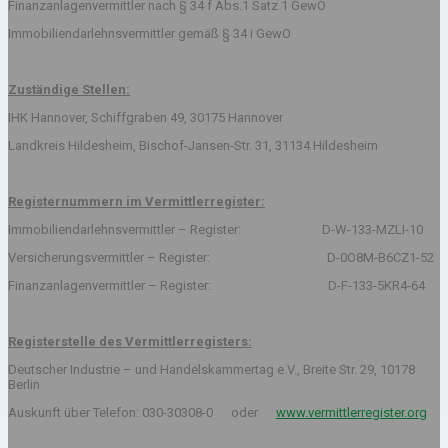
Finanzanlagenvermittler nach § 34 f Abs.1 Satz 1 GewO
Immobiliendarlehnsvermittler gemäß § 34 i GewO
Zuständige Stellen:
IHK Hannover, Schiffgraben 49, 30175 Hannover
Landkreis Hildesheim, Bischof-Jansen-Str. 31, 31134 Hildesheim
Registernummern im Vermittlerregister:
Immobiliendarlehnsvermittler – Register: D-W-133-MZLI-10
Versicherungsvermittler – Register: D-0O8M-B6CZ1-52
Finanzanlagenvermittler – Register: D-F-133-5KR4-64
Registerstelle des Vermittlerregisters:
Deutscher Industrie – und Handelskammertag e.V., Breite Str. 29, 10178
Berlin
Auskunft über Telefon: 030-30308-0 oder
www.vermittlerregister.org