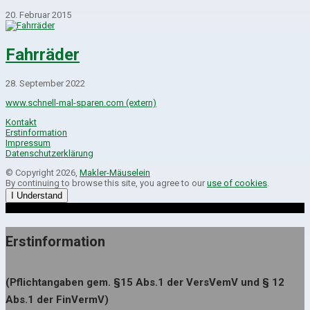
20. Februar 2015
Fahrräder
28. September 2022
www.schnell-mal-sparen.com (extern)
Kontakt
Erstinformation
Impressum
Datenschutzerklärung
© Copyright 2026,
Makler-Mäuselein
By continuing to browse this site, you agree to our
use of cookies
.
I Understand
Erstinformation
(Pflichtangaben gem. §15 Abs.1 der VersVemV und § 12
Abs.1 der FinVermV)