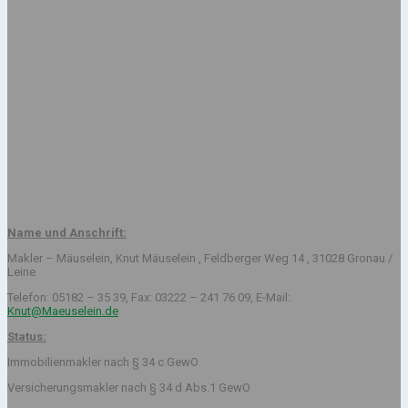
Name und Anschrift:
Makler – Mäuselein, Knut Mäuselein , Feldberger Weg 14 , 31028 Gronau /
Leine
Telefon: 05182 – 35 39, Fax: 03222 – 241 76 09, E-Mail:
Knut@Maeuselein.de
Status:
Immobilienmakler nach § 34 c GewO
Versicherungsmakler nach § 34 d Abs.1 GewO