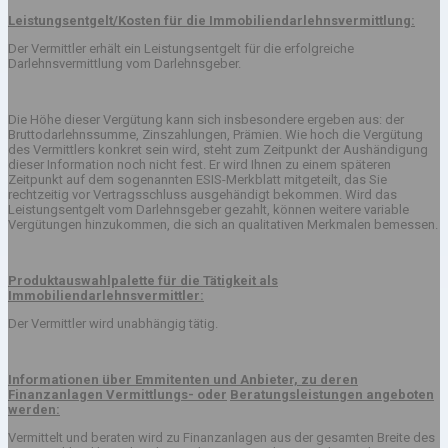
Leistungsentgelt/Kosten für die Immobiliendarlehnsvermittlung:
Der Vermittler erhält ein Leistungsentgelt für die erfolgreiche
Darlehnsvermittlung vom Darlehnsgeber.
Die Höhe dieser Vergütung kann sich insbesondere ergeben aus: der
Bruttodarlehnssumme, Zinszahlungen, Prämien. Wie hoch die Vergütung
des Vermittlers konkret sein wird, steht zum Zeitpunkt der Aushändigung
dieser Information noch nicht fest. Er wird Ihnen zu einem späteren
Zeitpunkt auf dem sogenannten ESIS-Merkblatt mitgeteilt, das Sie
rechtzeitig vor Vertragsschluss ausgehändigt bekommen. Wird das
Leistungsentgelt vom Darlehnsgeber gezahlt, können weitere variable
Vergütungen hinzukommen, die sich an qualitativen Merkmalen bemessen.
Produktauswahlpalette für die Tätigkeit als
Immobiliendarlehnsvermittler:
Der Vermittler wird unabhängig tätig.
Informationen über Emmitenten und Anbieter, zu deren
Finanzanlagen Vermittlungs- oder
Beratungsleistungen angeboten
werden:
Vermittelt und beraten wird zu Finanzanlagen aus der gesamten Breite des