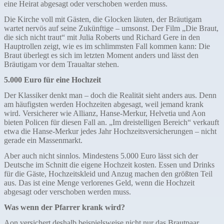
eine Heirat abgesagt oder verschoben werden muss.
Die Kirche voll mit Gästen, die Glocken läuten, der Bräutigam
wartet nervös auf seine Zukünftige – umsonst. Der Film „Die Braut,
die sich nicht traut“ mit Julia Roberts und Richard Gere in den
Hauptrollen zeigt, wie es im schlimmsten Fall kommen kann: Die
Braut überlegt es sich im letzten Moment anders und lässt den
Bräutigam vor dem Traualtar stehen.
5.000 Euro für eine Hochzeit
Der Klassiker denkt man – doch die Realität sieht anders aus. Denn
am häufigsten werden Hochzeiten abgesagt, weil jemand krank
wird. Versicherer wie Allianz, Hanse-Merkur, Helvetia und Aon
bieten Policen für diesen Fall an. „Im dreistelligen Bereich“ verkauft
etwa die Hanse-Merkur jedes Jahr Hochzeitsversicherungen – nicht
gerade ein Massenmarkt.
Aber auch nicht sinnlos. Mindestens 5.000 Euro lässt
sich der
Deutsche im Schnitt die eigene Hochzeit kosten. Essen und Drinks
für die Gäste, Hochzeitskleid und Anzug machen den größten Teil
aus. Das ist eine Menge verlorenes Geld, wenn die Hochzeit
abgesagt oder verschoben werden muss.
Was wenn der Pfarrer krank wird?
Aon versichert deshalb beispielsweise nicht nur das Brautpaar,