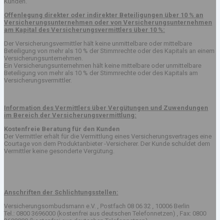
Kunden.
Offenlegung direkter oder indirekter Beteiligungen über 10 % an
Versicherungsunternehmen oder von Versicherungsunternehmen
am Kapital des Versicherungsvermittlers über 10 %:
Der Versicherungsvermittler hält keine unmittelbare oder mittelbare
Beteiligung von mehr als 10 % der Stimmrechte oder des Kapitals an einem
Versicherungsunternehmen.
Ein Versicherungsunternehmen hält keine mittelbare oder unmittelbare
Beteiligung von mehr als 10 % der Stimmrechte oder des Kapitals am
Versicherungsvermittler.
Information des Vermittlers über Vergütungen und Zuwendungen
im Bereich der Versicherungsvermittlung:
Kostenfreie Beratung für den Kunden
Der Vermittler erhält für die Vermittlung eines Versicherungsvertrages eine
Courtage von dem Produktanbieter -Versicherer. Der Kunde schuldet dem
Vermittler keine gesonderte Vergütung.
Anschriften der Schlichtungsstellen:
Versicherungsombudsmann e.V. , Postfach 08 06 32 , 10006 Berlin
Tel.: 0800 3696000 (kostenfrei aus deutschen Telefonnetzen) , Fax: 0800