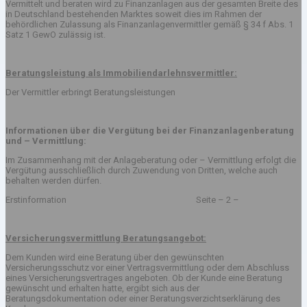
Vermittelt und beraten wird zu Finanzanlagen aus der gesamten Breite des
in Deutschland bestehenden Marktes soweit dies im Rahmen der
behördlichen Zulassung als Finanzanlagenvermittler gemäß § 34 f Abs. 1
Satz 1 GewO zulässig ist.
Beratungsleistung als Immobiliendarlehnsvermittler:
Der Vermittler erbringt Beratungsleistungen
Informationen über die Vergütung bei der Finanzanlagenberatung
und – Vermittlung:
Im Zusammenhang mit der Anlageberatung oder – Vermittlung erfolgt die
Vergütung ausschließlich durch Zuwendung von Dritten, welche auch
behalten werden dürfen.
Erstinformation Seite – 2 –
Versicherungsvermittlung Beratungsangebot:
Dem Kunden wird eine Beratung über den gewünschten
Versicherungsschutz vor einer Vertragsvermittlung oder dem Abschluss
eines Versicherungsvertrages angeboten. Ob der Kunde eine Beratung
gewünscht und erhalten hatte, ergibt sich aus der
Beratungsdokumentation oder einer Beratungsverzichtserklärung des