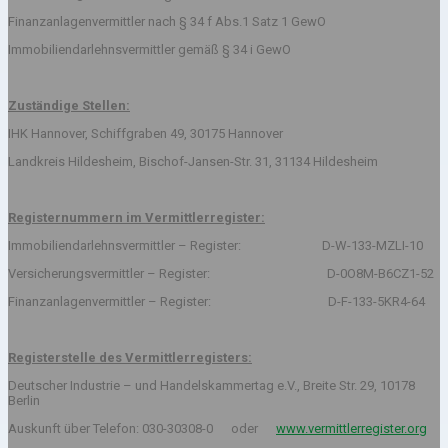
Finanzanlagenvermittler nach § 34 f Abs.1 Satz 1 GewO
Immobiliendarlehnsvermittler gemäß § 34 i GewO
Zuständige Stellen:
IHK Hannover, Schiffgraben 49, 30175 Hannover
Landkreis Hildesheim, Bischof-Jansen-Str. 31, 31134 Hildesheim
Registernummern im Vermittlerregister:
Immobiliendarlehnsvermittler – Register: D-W-133-MZLI-10
Versicherungsvermittler – Register: D-0O8M-B6CZ1-52
Finanzanlagenvermittler – Register: D-F-133-5KR4-64
Registerstelle des Vermittlerregisters:
Deutscher Industrie – und Handelskammertag e.V., Breite Str. 29, 10178
Berlin
Auskunft über Telefon: 030-30308-0 oder
www.vermittlerregister.org