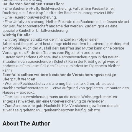
Bauherren benötigen zusätzlich:
• Eine Bauherren-Haftpflichtversicherung. Fällt einem Passanten ein
Dachziegel auf den Kopf, haftet der Bauherr in unbegrenzter Höhe.
• Eine Feuerrohbauversicherung.
• Eine Unfallversicherung. Helfen Freunde des Bauherrn mit, müssen sie bei
der Berufsgenossenschaft angemeldet werden. Zudem gibt es eine
spezielle Bauhelfer-Unfallversicherung.
Wichtig für alle:
• Ein tragfähiger Schutz vor den finanziellen Folgen einer
Arbeitsunfähigkeit wird heutzutage nicht nur dem Hauptverdiener dringend
empfohlen. Auch der Ausfall der Hausfrau und Mutter kann ohne private
Vorsorge das Ende des Traums vom Eigenheim bedeuten.
• Bieten vorhandene Lebens- und Rentenversicherungen in der neuen
Situation noch ausreichenden Schutz? Kann der Kredit getilgt werden,
sodass die Familie im Fall des Falles zumindest im Eigenheim bleiben
kann?
Ebenfalls sollten weitere bestehende Versicherungsverträge
überprüft werden:
• Wer eine Rechtsschutzversicherung hat, sollte klären, ob sie auch
Nachbarschaftsstreitereien – etwa aufgrund von geplanten Umbauten des
Hauses – abdeckt.
• Eine Hausratversicherung muss an die neuen Wohngegebenheiten
angepasst werden, um eine Unterversicherung zu vermeiden.
• Zum Schluss eine gute Nachricht: Kfz-Versicherer gewähren den als
zuverlässig geltenden Eigenheimbesitzern häufig Rabatte.
About The Author