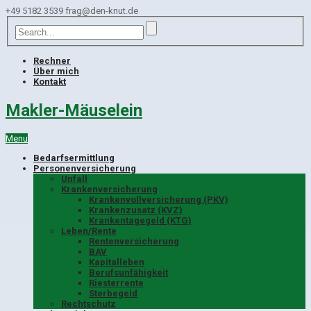
+49 5182 3539
frag@den-knut.de
Rechner
Über mich
Kontakt
Makler-Mäuselein
Menu
Bedarfsermittlung
Personenversicherung
Unfall
Krankenversicherung
Krankenvollversicherung (PKV)
Krankenzusatz (KVZ)
Krankentagegeld (KTG)
Leben/Rente
Rentenversicherung
BAV
Kapitalleben
Berufsunfähigkeit
Riesterrente
Sterbegeld
Rechtschutz