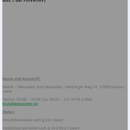
Abs.1 der FinVermV)
Name und Anschrift:
Makler – Mäuselein, Knut Mäuselein , Feldberger Weg 14 , 31028 Gronau /
Leine
Telefon: 05182 – 35 39, Fax: 03222 – 241 76 09, E-Mail:
Knut@Maeuselein.de
Status:
Immobilienmakler nach § 34 c GewO
Versicherungsmakler nach § 34 d Abs.1 GewO