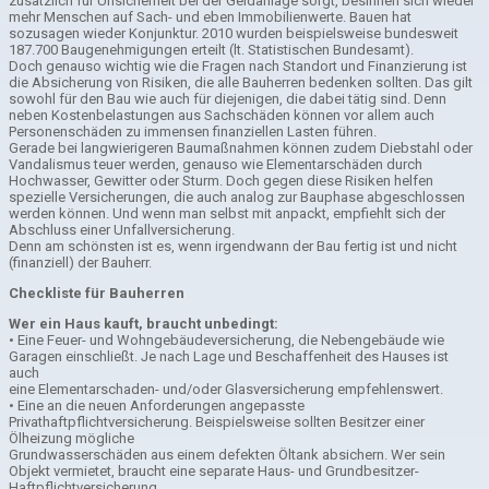
zusätzlich für Unsicherheit bei der Geldanlage sorgt, besinnen sich wieder
mehr Menschen auf Sach- und eben Immobilienwerte. Bauen hat
sozusagen wieder Konjunktur. 2010 wurden beispielsweise bundesweit
187.700 Baugenehmigungen erteilt (lt. Statistischen Bundesamt).
Doch genauso wichtig wie die Fragen nach Standort und Finanzierung ist
die Absicherung von Risiken, die alle Bauherren bedenken sollten. Das gilt
sowohl für den Bau wie auch für diejenigen, die dabei tätig sind. Denn
neben Kostenbelastungen aus Sachschäden können vor allem auch
Personenschäden zu immensen finanziellen Lasten führen.
Gerade bei langwierigeren Baumaßnahmen können zudem Diebstahl oder
Vandalismus teuer werden, genauso wie Elementarschäden durch
Hochwasser, Gewitter oder Sturm. Doch gegen diese Risiken helfen
spezielle Versicherungen, die auch analog zur Bauphase abgeschlossen
werden können. Und wenn man selbst mit anpackt, empfiehlt sich der
Abschluss einer Unfallversicherung.
Denn am schönsten ist es, wenn irgendwann der Bau fertig ist und nicht
(finanziell) der Bauherr.
Checkliste für Bauherren
Wer ein Haus kauft, braucht unbedingt:
• Eine Feuer- und Wohngebäudeversicherung, die Nebengebäude wie
Garagen einschließt. Je nach Lage und Beschaffenheit des Hauses ist
auch
eine Elementarschaden- und/oder Glasversicherung empfehlenswert.
• Eine an die neuen Anforderungen angepasste
Privathaftpflichtversicherung. Beispielsweise sollten Besitzer einer
Ölheizung mögliche
Grundwasserschäden aus einem defekten Öltank absichern. Wer sein
Objekt vermietet, braucht eine separate Haus- und Grundbesitzer-
Haftpflichtversicherung.