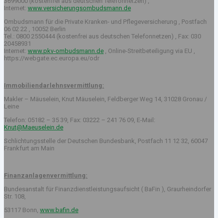
3699000 (kostenfrei aus deutschen Telefonnetzen) ,
Internet:
www.versicherungsombudsmann.de
Ombudsmann für die Private Kranken- und Pflegeversicherung , Postfach
06 02 22 , 10052 Berlin
Tel.: 0800 2550444 (kostenfrei aus deutschen Telefonnetzen) , Fax: 030
20458931
Internet:
www.pkv-ombudsmann.de
, Online-Streitbeteiligung via EU ,
https://webgate.ec.europa.eu/odr
Immobiliendarlehnsvermittlung:
Makler – Mäuselein, Knut Mäuselein, Feldberger Weg 14, 31028 Gronau /
Leine
Telefon: 05182 – 35 39, Fax: 03222 – 241 76 09, E-Mail:
Knut@Maeuselein.de
Schlichtungsstelle der Deutschen Bundesbank, Postfach 11 12 32, 60047
Frankfurt am Main
Finanzanlagenvermittlung:
Bundesanstalt für Finanzdienstleistungsaufsicht ( BaFin ), Graurheindorfer
Str. 108,
53117 Bonn,
www.bafin.de