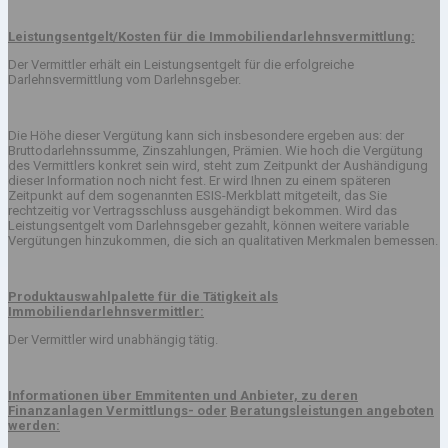
Leistungsentgelt/Kosten für die Immobiliendarlehnsvermittlung:
Der Vermittler erhält ein Leistungsentgelt für die erfolgreiche
Darlehnsvermittlung vom Darlehnsgeber.
Die Höhe dieser Vergütung kann sich insbesondere ergeben aus: der
Bruttodarlehnssumme, Zinszahlungen, Prämien. Wie hoch die Vergütung
des Vermittlers konkret sein wird, steht zum Zeitpunkt der Aushändigung
dieser Information noch nicht fest. Er wird Ihnen zu einem späteren
Zeitpunkt auf dem sogenannten ESIS-Merkblatt mitgeteilt, das Sie
rechtzeitig vor Vertragsschluss ausgehändigt bekommen. Wird das
Leistungsentgelt vom Darlehnsgeber gezahlt, können weitere variable
Vergütungen hinzukommen, die sich an qualitativen Merkmalen bemessen.
Produktauswahlpalette für die Tätigkeit als
Immobiliendarlehnsvermittler:
Der Vermittler wird unabhängig tätig.
Informationen über Emmitenten und Anbieter, zu deren
Finanzanlagen Vermittlungs- oder
Beratungsleistungen angeboten
werden: