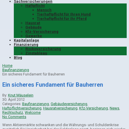
Sachversicherungen
Haftpflicht
Mensch
Tierhaftpflicht für Ihren Hund
Tierhaftpflicht für Ihr Pferd
Hausrat
Gebäude
Kfz-Versicherung
Gewerbe
Kapitalanlage
Finanzierung
Risikoversicherung
Zinstableau
Blog
Home
Baufinanzierung
Ein sicheres Fundament für Bauherren
Ein sicheres Fundament für Bauherren
By:
Knut Mäuselein
30. April 2012
Categories:
Baufinanzierung
,
Gebäudeversicherung
,
Haftpflichtversicherung
,
Hausratversicherung
,
Kfz-Versicherung
,
News
,
Rechtschutz
,
Welcome
No Comments
Wenn Aktienmärkte schwanken und die Währungs- und Schuldenkrise