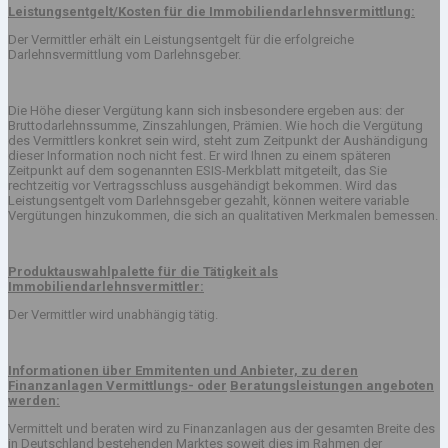
Leistungsentgelt/Kosten für die Immobiliendarlehnsvermittlung:
Der Vermittler erhält ein Leistungsentgelt für die erfolgreiche
Darlehnsvermittlung vom Darlehnsgeber.
Die Höhe dieser Vergütung kann sich insbesondere ergeben aus: der
Bruttodarlehnssumme, Zinszahlungen, Prämien. Wie hoch die Vergütung
des Vermittlers konkret sein wird, steht zum Zeitpunkt der Aushändigung
dieser Information noch nicht fest. Er wird Ihnen zu einem späteren
Zeitpunkt auf dem sogenannten ESIS-Merkblatt mitgeteilt, das Sie
rechtzeitig vor Vertragsschluss ausgehändigt bekommen. Wird das
Leistungsentgelt vom Darlehnsgeber gezahlt, können weitere variable
Vergütungen hinzukommen, die sich an qualitativen Merkmalen bemessen.
Produktauswahlpalette für die Tätigkeit als
Immobiliendarlehnsvermittler:
Der Vermittler wird unabhängig tätig.
Informationen über Emmitenten und Anbieter, zu deren
Finanzanlagen Vermittlungs- oder
Beratungsleistungen angeboten
werden:
Vermittelt und beraten wird zu Finanzanlagen aus der gesamten Breite des
in Deutschland bestehenden Marktes soweit dies im Rahmen der