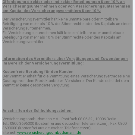
Offenlegung direkter oder indirekter Beteiligungen über 10 % an
Versicherungsunternehmen oder von Versicherungsunternehmen
am Kapital des Versicherungsvermittlers über 10 %:
Der Versicherungsvermittler hält keine unmittelbare oder mittelbare
Beteiligung von mehr als 10 % der Stimmrechte oder des Kapitals an einem
Versicherungsunternehmen.
Ein Versicherungsunternehmen hält keine mittelbare oder unmittelbare
Beteiligung von mehr als 10 % der Stimmrechte oder des Kapitals am
Versicherungsvermittler.
Information des Vermittlers über Vergütungen und Zuwendungen
im Bereich der Versicherungsvermittlung:
Kostenfreie Beratung für den Kunden
Der Vermittler erhält für die Vermittlung eines Versicherungsvertrages eine
Courtage von dem Produktanbieter -Versicherer. Der Kunde schuldet dem
Vermittler keine gesonderte Vergütung.
Anschriften der Schlichtungsstellen:
Versicherungsombudsmann e.V. , Postfach 08 06 32 , 10006 Berlin
Tel.: 0800 3696000 (kostenfrei aus deutschen Telefonnetzen) , Fax: 0800
3699000 (kostenfrei aus deutschen Telefonnetzen) ,
Internet:
www.versicherungsombudsmann.de