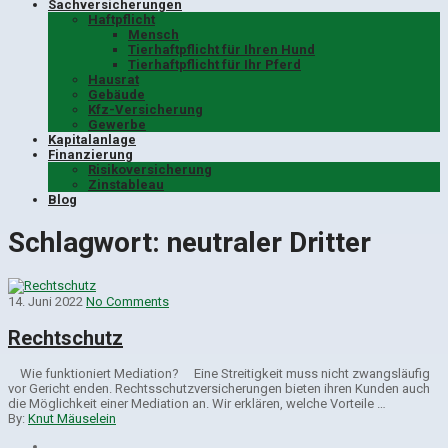
Sachversicherungen
Haftpflicht
Mensch
Tierhaftpflicht für Ihren Hund
Tierhaftpflicht für Ihr Pferd
Hausrat
Gebäude
Kfz-Versicherung
Gewerbe
Kapitalanlage
Finanzierung
Risikoversicherung
Zinstableau
Blog
Schlagwort:
neutraler Dritter
14. Juni 2022
No Comments
Rechtschutz
Wie funk­tio­niert Media­tion? Eine Streitigkeit muss nicht zwangsläufig
vor Gericht enden. Rechtsschutzversicherungen bieten ihren Kunden auch
die Möglichkeit einer Mediation an. Wir erklären, welche Vorteile …
By:
Knut Mäuselein