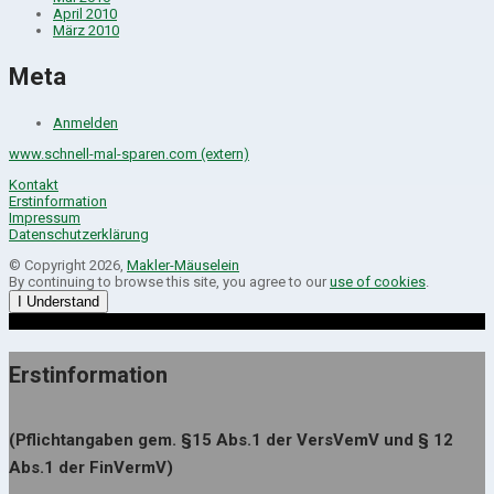
April 2010
März 2010
Meta
Anmelden
www.schnell-mal-sparen.com (extern)
Kontakt
Erstinformation
Impressum
Datenschutzerklärung
© Copyright 2026,
Makler-Mäuselein
By continuing to browse this site, you agree to our
use of cookies
.
I Understand
Erstinformation
(Pflichtangaben gem. §15 Abs.1 der VersVemV und § 12
Abs.1 der FinVermV)