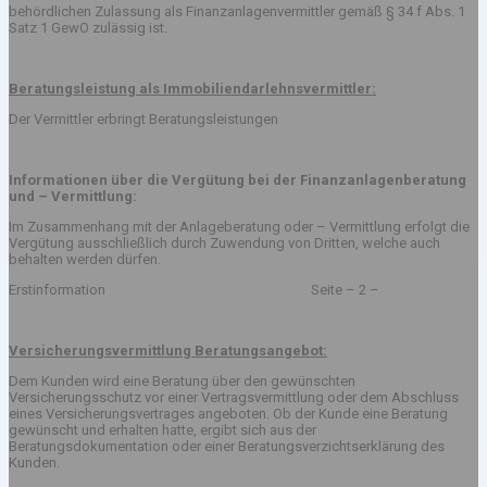
behördlichen Zulassung als Finanzanlagenvermittler gemäß § 34 f Abs. 1
Satz 1 GewO zulässig ist.
Beratungsleistung als Immobiliendarlehnsvermittler:
Der Vermittler erbringt Beratungsleistungen
Informationen über die Vergütung bei der Finanzanlagenberatung
und – Vermittlung:
Im Zusammenhang mit der Anlageberatung oder – Vermittlung erfolgt die
Vergütung ausschließlich durch Zuwendung von Dritten, welche auch
behalten werden dürfen.
Erstinformation Seite – 2 –
Versicherungsvermittlung Beratungsangebot:
Dem Kunden wird eine Beratung über den gewünschten
Versicherungsschutz vor einer Vertragsvermittlung oder dem Abschluss
eines Versicherungsvertrages angeboten. Ob der Kunde eine Beratung
gewünscht und erhalten hatte, ergibt sich aus der
Beratungsdokumentation oder einer Beratungsverzichtserklärung des
Kunden.