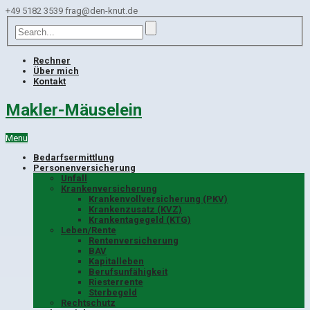
+49 5182 3539
frag@den-knut.de
Rechner
Über mich
Kontakt
Makler-Mäuselein
Menu
Bedarfsermittlung
Personenversicherung
Unfall
Krankenversicherung
Krankenvollversicherung (PKV)
Krankenzusatz (KVZ)
Krankentagegeld (KTG)
Leben/Rente
Rentenversicherung
BAV
Kapitalleben
Berufsunfähigkeit
Riesterrente
Sterbegeld
Rechtschutz