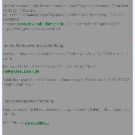
Ombudsmann für die Private Kranken- und Pflegeversicherung , Postfach
06 02 22 , 10052 Berlin
Tel.: 0800 2550444 (kostenfrei aus deutschen Telefonnetzen) , Fax: 030
20458931
Internet:
www.pkv-ombudsmann.de
, Online-Streitbeteiligung via EU ,
https://webgate.ec.europa.eu/odr
Immobiliendarlehnsvermittlung:
Makler – Mäuselein, Knut Mäuselein, Feldberger Weg 14, 31028 Gronau /
Leine
Telefon: 05182 – 35 39, Fax: 03222 – 241 76 09, E-Mail:
Knut@Maeuselein.de
Schlichtungsstelle der Deutschen Bundesbank, Postfach 11 12 32, 60047
Frankfurt am Main
Finanzanlagenvermittlung:
Bundesanstalt für Finanzdienstleistungsaufsicht ( BaFin ), Graurheindorfer
Str. 108,
53117 Bonn,
www.bafin.de