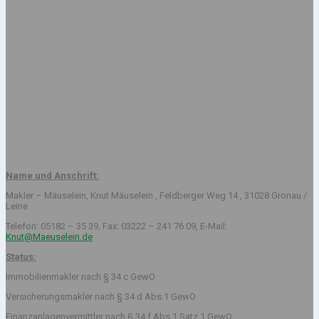
Name und Anschrift:
Makler – Mäuselein, Knut Mäuselein , Feldberger Weg 14 , 31028 Gronau /
Leine
Telefon: 05182 – 35 39, Fax: 03222 – 241 76 09, E-Mail:
Knut@Maeuselein.de
Status:
Immobilienmakler nach § 34 c GewO
Versicherungsmakler nach § 34 d Abs.1 GewO
Finanzanlagenvermittler nach § 34 f Abs.1 Satz 1 GewO