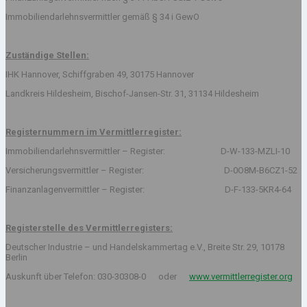
Immobiliendarlehnsvermittler gemäß § 34 i GewO
Zuständige Stellen:
IHK Hannover, Schiffgraben 49, 30175 Hannover
Landkreis Hildesheim, Bischof-Jansen-Str. 31, 31134 Hildesheim
Registernummern im Vermittlerregister:
Immobiliendarlehnsvermittler – Register: D-W-133-MZLI-10
Versicherungsvermittler – Register: D-0O8M-B6CZ1-52
Finanzanlagenvermittler – Register: D-F-133-5KR4-64
Registerstelle des Vermittlerregisters:
Deutscher Industrie – und Handelskammertag e.V., Breite Str. 29, 10178
Berlin
Auskunft über Telefon: 030-30308-0 oder
www.vermittlerregister.org