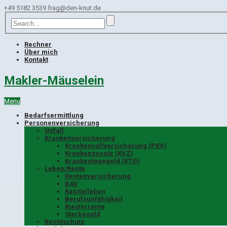
+49 5182 3539
frag@den-knut.de
Rechner
Über mich
Kontakt
Makler-Mäuselein
Menu
Bedarfsermittlung
Personenversicherung
Unfall
Krankenversicherung
Krankenvollversicherung (PKV)
Krankenzusatz (KVZ)
Krankentagegeld (KTG)
Leben/Rente
Rentenversicherung
BAV
Kapitalleben
Berufsunfähigkeit
Riesterrente
Sterbegeld
Rechtschutz