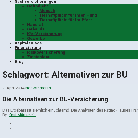
Sachversicherungen
Haftpflicht
Mensch
Tierhaftpflicht für Ihren Hund
Tierhaftpflicht für Ihr Pferd
Hausrat
Gebäude
Kfz-Versicherung
Gewerbe
Kapitalanlage
Finanzierung
Risikoversicherung
Zinstableau
Blog
Schlagwort:
Alternativen zur BU
2. April 2014
No Comments
Die Alternativen zur BU-Versicherung
Das Ergebnis ist ziemlich ernüchternd. Die Analysten des Rating-Hauses Fr
By:
Knut Mäuselein