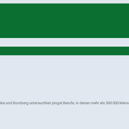
anke und Bornberg untersuchten jüngst Berufe, in denen mehr als 500.000 Men