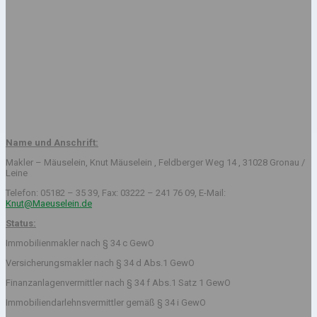
Name und Anschrift:
Makler – Mäuselein, Knut Mäuselein , Feldberger Weg 14 , 31028 Gronau /
Leine
Telefon: 05182 – 35 39, Fax: 03222 – 241 76 09, E-Mail:
Knut@Maeuselein.de
Status:
Immobilienmakler nach § 34 c GewO
Versicherungsmakler nach § 34 d Abs.1 GewO
Finanzanlagenvermittler nach § 34 f Abs.1 Satz 1 GewO
Immobiliendarlehnsvermittler gemäß § 34 i GewO