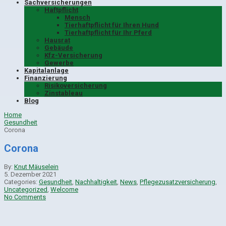
Sachversicherungen
Haftpflicht
Mensch
Tierhaftpflicht für Ihren Hund
Tierhaftpflicht für Ihr Pferd
Hausrat
Gebäude
Kfz-Versicherung
Gewerbe
Kapitalanlage
Finanzierung
Risikoversicherung
Zinstableau
Blog
Home
Gesundheit
Corona
Corona
By:
Knut Mäuselein
5. Dezember 2021
Categories:
Gesundheit
,
Nachhaltigkeit
,
News
,
Pflegezusatzversicherung
,
Uncategorized
,
Welcome
No Comments