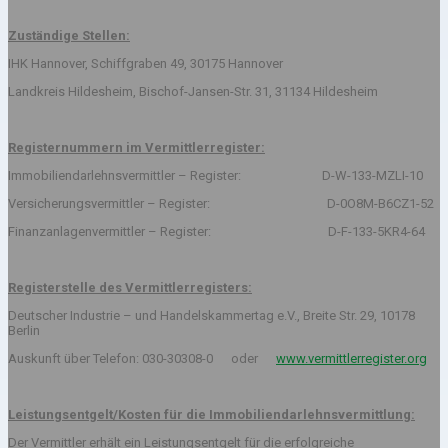
Zuständige Stellen:
IHK Hannover, Schiffgraben 49, 30175 Hannover
Landkreis Hildesheim, Bischof-Jansen-Str. 31, 31134 Hildesheim
Registernummern im Vermittlerregister:
Immobiliendarlehnsvermittler – Register: D-W-133-MZLI-10
Versicherungsvermittler – Register: D-0O8M-B6CZ1-52
Finanzanlagenvermittler – Register: D-F-133-5KR4-64
Registerstelle des Vermittlerregisters:
Deutscher Industrie – und Handelskammertag e.V., Breite Str. 29, 10178
Berlin
Auskunft über Telefon: 030-30308-0 oder
www.vermittlerregister.org
Leistungsentgelt/Kosten für die Immobiliendarlehnsvermittlung:
Der Vermittler erhält ein Leistungsentgelt für die erfolgreiche