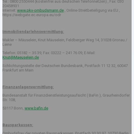
Tel.: 0800 2550444 (kostenfrei aus deutschen Telefonnetzen) , Fax: 030
20458931
Internet:
www.pkv-ombudsmann.de
, Online-Streitbeteiligung via EU ,
https://webgate.ec.europa.eu/odr
Immobiliendarlehnsvermittlung:
Makler – Mäuselein, Knut Mäuselein, Feldberger Weg 14, 31028 Gronau /
Leine
Telefon: 05182 – 35 39, Fax: 03222 – 241 76 09, E-Mail:
Knut@Maeuselein.de
Schlichtungsstelle der Deutschen Bundesbank, Postfach 11 12 32, 60047
Frankfurt am Main
Finanzanlagenvermittlung:
Bundesanstalt für Finanzdienstleistungsaufsicht ( BaFin ), Graurheindorfer
Str. 108,
53117 Bonn,
www.bafin.de
Bausparkassen:
Ombudsfrau der privaten Bausparkassen, Postfach 30 30 97, 10730 Berlin,