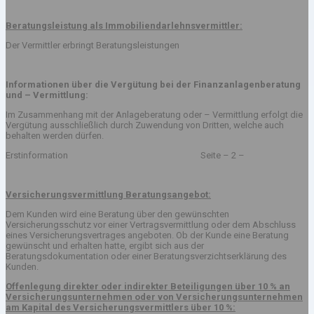
Beratungsleistung als Immobiliendarlehnsvermittler:
Der Vermittler erbringt Beratungsleistungen
Informationen über die Vergütung bei der Finanzanlagenberatung
und – Vermittlung:
Im Zusammenhang mit der Anlageberatung oder – Vermittlung erfolgt die
Vergütung ausschließlich durch Zuwendung von Dritten, welche auch
behalten werden dürfen.
Erstinformation Seite – 2 –
Versicherungsvermittlung Beratungsangebot:
Dem Kunden wird eine Beratung über den gewünschten
Versicherungsschutz vor einer Vertragsvermittlung oder dem Abschluss
eines Versicherungsvertrages angeboten. Ob der Kunde eine Beratung
gewünscht und erhalten hatte, ergibt sich aus der
Beratungsdokumentation oder einer Beratungsverzichtserklärung des
Kunden.
Offenlegung direkter oder indirekter Beteiligungen über 10 % an
Versicherungsunternehmen oder von Versicherungsunternehmen
am Kapital des Versicherungsvermittlers über 10 %: