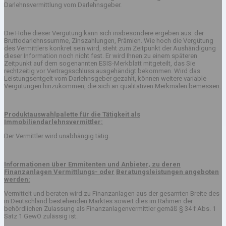
Darlehnsvermittlung vom Darlehnsgeber.
Die Höhe dieser Vergütung kann sich insbesondere ergeben aus: der
Bruttodarlehnssumme, Zinszahlungen, Prämien. Wie hoch die Vergütung
des Vermittlers konkret sein wird, steht zum Zeitpunkt der Aushändigung
dieser Information noch nicht fest. Er wird Ihnen zu einem späteren
Zeitpunkt auf dem sogenannten ESIS-Merkblatt mitgeteilt, das Sie
rechtzeitig vor Vertragsschluss ausgehändigt bekommen. Wird das
Leistungsentgelt vom Darlehnsgeber gezahlt, können weitere variable
Vergütungen hinzukommen, die sich an qualitativen Merkmalen bemessen.
Produktauswahlpalette für die Tätigkeit als
Immobiliendarlehnsvermittler:
Der Vermittler wird unabhängig tätig.
Informationen über Emmitenten und Anbieter, zu deren
Finanzanlagen Vermittlungs- oder
Beratungsleistungen angeboten
werden:
Vermittelt und beraten wird zu Finanzanlagen aus der gesamten Breite des
in Deutschland bestehenden Marktes soweit dies im Rahmen der
behördlichen Zulassung als Finanzanlagenvermittler gemäß § 34 f Abs. 1
Satz 1 GewO zulässig ist.