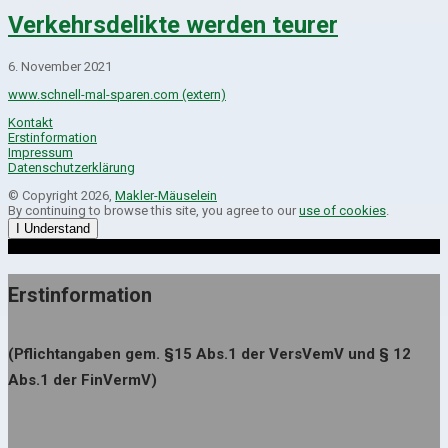
Verkehrsdelikte werden teurer
6. November 2021
www.schnell-mal-sparen.com (extern)
Kontakt
Erstinformation
Impressum
Datenschutzerklärung
© Copyright 2026,
Makler-Mäuselein
By continuing to browse this site, you agree to our
use of cookies
.
I Understand
Erstinformation
(Pflichtangaben gem. §15 Abs.1 der VersVemV und § 12
Abs.1 der FinVermV)