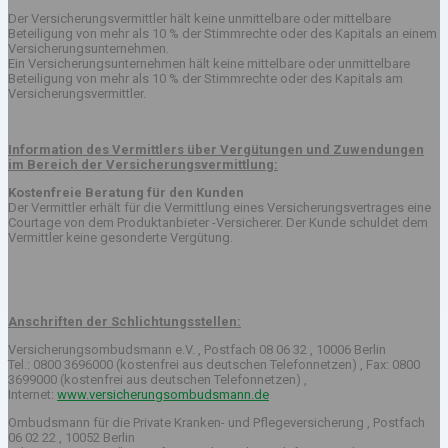
Der Versicherungsvermittler hält keine unmittelbare oder mittelbare
Beteiligung von mehr als 10 % der Stimmrechte oder des Kapitals an einem
Versicherungsunternehmen.
Ein Versicherungsunternehmen hält keine mittelbare oder unmittelbare
Beteiligung von mehr als 10 % der Stimmrechte oder des Kapitals am
Versicherungsvermittler.
Information des Vermittlers über Vergütungen und Zuwendungen
im Bereich der Versicherungsvermittlung:
Kostenfreie Beratung für den Kunden
Der Vermittler erhält für die Vermittlung eines Versicherungsvertrages eine
Courtage von dem Produktanbieter -Versicherer. Der Kunde schuldet dem
Vermittler keine gesonderte Vergütung.
Anschriften der Schlichtungsstellen:
Versicherungsombudsmann e.V. , Postfach 08 06 32 , 10006 Berlin
Tel.: 0800 3696000 (kostenfrei aus deutschen Telefonnetzen) , Fax: 0800
3699000 (kostenfrei aus deutschen Telefonnetzen) ,
Internet:
www.versicherungsombudsmann.de
Ombudsmann für die Private Kranken- und Pflegeversicherung , Postfach
06 02 22 , 10052 Berlin