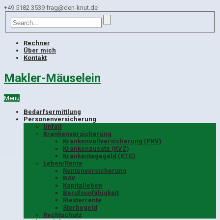
+49 5182 3539
frag@den-knut.de
Rechner
Über mich
Kontakt
Makler-Mäuselein
Menu
Bedarfsermittlung
Personenversicherung
Unfall
Krankenversicherung
Krankenvollversicherung (PKV)
Krankenzusatz (KVZ)
Krankentagegeld (KTG)
Leben/Rente
Rentenversicherung
BAV
Kapitalleben
Berufsunfähigkeit
Riesterrente
Sterbegeld
Rechtschutz