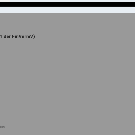
.1 der FinVermV)
ine