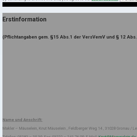
Erstinformation
(Pflichtangaben gem. §15 Abs.1 der VersVemV und § 12 Abs
Name und Anschrift:
Makler – Mäuselein, Knut Mäuselein , Feldberger Weg 14 , 31028 Gronau / Le
Telefon: 05182 – 35 39, Fax: 03222 – 241 76 09, E-Mail:
Knut@Maeuselein.de