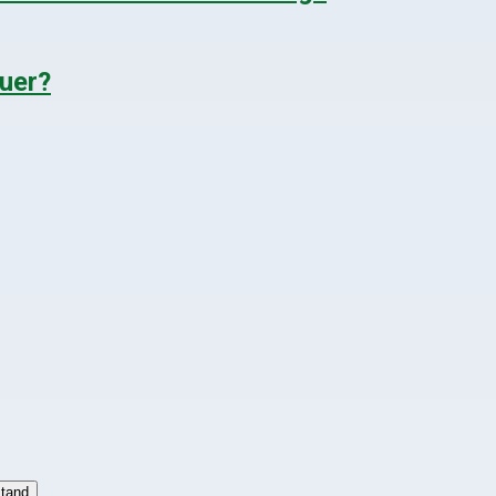
uer?
stand