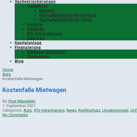
Sachversicherungen
Haftpflicht
Mensch
Tierhaftpflicht für Ihren Hund
Tierhaftpflicht für Ihr Pferd
Hausrat
Gebäude
Kfz-Versicherung
Gewerbe
Kapitalanlage
Finanzierung
Risikoversicherung
Zinstableau
Blog
Home
Auto
Kostenfalle Mietwagen
Kostenfalle Mietwagen
By:
Knut Mäuselein
1. September 2021
Categories:
Auto
,
Kfz-Versicherung
,
News
,
Rechtschutz
,
Uncategorized
,
Unf
No Comments