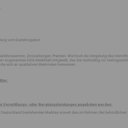
n
ttlung vom Darlehnsgeber.
arlehnssumme, Zinszahlungen, Prämien. Wie hoch die Vergütung des Vermittle
 dem sogenannten ESIS-Merkblatt mitgeteilt, das Sie rechtzeitig vor Vertrag
die sich an qualitativen Merkmalen bemessen.
tler:
n Vermittlungs- oder
Beratungsleistungen angeboten werden:
 in Deutschland bestehenden Marktes soweit dies im Rahmen der behördlichen 