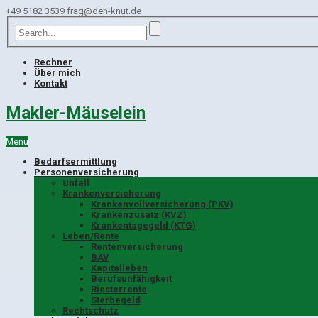
+49 5182 3539
frag@den-knut.de
Rechner
Über mich
Kontakt
Makler-Mäuselein
Menu
Bedarfsermittlung
Personenversicherung
Unfall
Krankenversicherung
Krankenvollversicherung (PKV)
Krankenzusatz (KVZ)
Krankentagegeld (KTG)
Leben/Rente
Rentenversicherung
BAV
Kapitalleben
Berufsunfähigkeit
Riesterrente
Sterbegeld
Rechtschutz