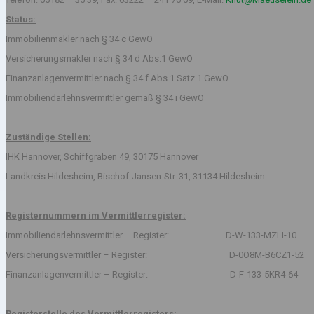
Status:
Immobilienmakler nach § 34 c GewO
Versicherungsmakler nach § 34 d Abs.1 GewO
Finanzanlagenvermittler nach § 34 f Abs.1 Satz 1 GewO
Immobiliendarlehnsvermittler gemäß § 34 i GewO
Zuständige Stellen:
IHK Hannover, Schiffgraben 49, 30175 Hannover
Landkreis Hildesheim, Bischof-Jansen-Str. 31, 31134 Hildesheim
Registernummern im Vermittlerregister:
Immobiliendarlehnsvermittler – Register: D-W-133-MZLI-10
Versicherungsvermittler – Register: D-0O8M-B6CZ1-52
Finanzanlagenvermittler – Register: D-F-133-5KR4-64
Registerstelle des Vermittlerregisters: