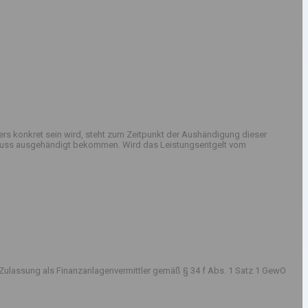
rs konkret sein wird, steht zum Zeitpunkt der Aushändigung dieser
sschluss ausgehändigt bekommen. Wird das Leistungsentgelt vom
Zulassung als Finanzanlagenvermittler gemäß § 34 f Abs. 1 Satz 1 GewO