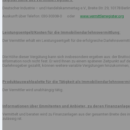
Deutscher Industrie – und Handelskammertag e.V., Breite Str. 29, 10178 Berli
Auskunft über Telefon: 030-30308-0 oder
www.vermittlerregister.org
Leistungsentgelt/Kosten für die Immobiliendarlehnsvermittlung:
Der Vermittler erhält ein Leistungsentgelt für die erfolgreiche Darlehnsvermi
Die Höhe dieser Vergütung kann sich insbesondere ergeben aus: der Bruttod
Information noch nicht fest. Er wird Ihnen zu einem späteren Zeitpunkt auf
Darlehnsgeber gezahlt, können weitere variable Vergütungen hinzukommen, 
Produktauswahlpalette für die Tätigkeit als Immobiliendarlehnsvermit
Der Vermittler wird unabhängig tätig.
Informationen über Emmitenten und Anbieter, zu deren Finanzanlage
Vermittelt und beraten wird zu Finanzanlagen aus der gesamten Breite des
zulässig ist.