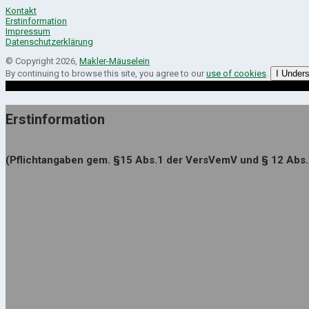
Kontakt
Erstinformation
Impressum
Datenschutzerklärung
© Copyright 2026,
Makler-Mäuselein
By continuing to browse this site, you agree to our
use of cookies
.
I Under
Erstinformation
(Pflichtangaben gem. §15 Abs.1 der VersVemV und § 12 Abs