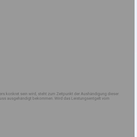
rs konkret sein wird, steht zum Zeitpunkt der Aushändigung dieser
sschluss ausgehändigt bekommen. Wird das Leistungsentgelt vom