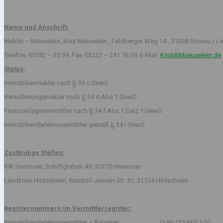
Name und Anschrift:
Makler – Mäuselein, Knut Mäuselein , Feldberger Weg 14 , 31028 Gronau / Le
Telefon: 05182 – 35 39, Fax: 03222 – 241 76 09, E-Mail:
Knut@Maeuselein.de
Status:
Immobilienmakler nach § 34 c GewO
Versicherungsmakler nach § 34 d Abs.1 GewO
Finanzanlagenvermittler nach § 34 f Abs.1 Satz 1 GewO
Immobiliendarlehnsvermittler gemäß § 34 i GewO
Zuständige Stellen:
IHK Hannover, Schiffgraben 49, 30175 Hannover
Landkreis Hildesheim, Bischof-Jansen-Str. 31, 31134 Hildesheim
Registernummern im Vermittlerregister:
Immobiliendarlehnsvermittler – Register: D-W-133-MZLI-10