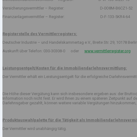
Versicherungsvermittler – Register: D-0O8M-B6CZ1-52
Finanzanlagenvermittler – Register: D-F-133-5KR4-64
Registerstelle des Vermittlerregisters:
Deutscher Industrie – und Handelskammertag e.V., Breite Str. 29, 10178 Berli
Auskunft über Telefon: 030-30308-0 oder
www.vermittlerregister.org
Leistungsentgelt/Kosten für die Immobiliendarlehnsvermittlung:
Der Vermittler erhält ein Leistungsentgelt für die erfolgreiche Darlehnsvermi
Die Höhe dieser Vergütung kann sich insbesondere ergeben aus: der Bruttod
Information noch nicht fest. Er wird Ihnen zu einem späteren Zeitpunkt auf
Darlehnsgeber gezahlt, können weitere variable Vergütungen hinzukommen, 
Produktauswahlpalette für die Tätigkeit als Immobiliendarlehnsvermit
Der Vermittler wird unabhängig tätig.