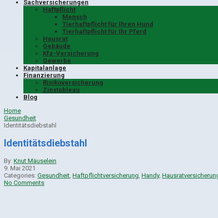
Sachversicherungen
Haftpflicht
Mensch
Tierhaftpflicht für Ihren Hund
Tierhaftpflicht für Ihr Pferd
Hausrat
Gebäude
Kfz-Versicherung
Gewerbe
Kapitalanlage
Finanzierung
Risikoversicherung
Zinstableau
Blog
Home
Gesundheit
Identitätsdiebstahl
Identitätsdiebstahl
By:
Knut Mäuselein
9. Mai 2021
Categories:
Gesundheit
,
Haftpflichtversicherung
,
Handy
,
Hausratversicherun
No Comments