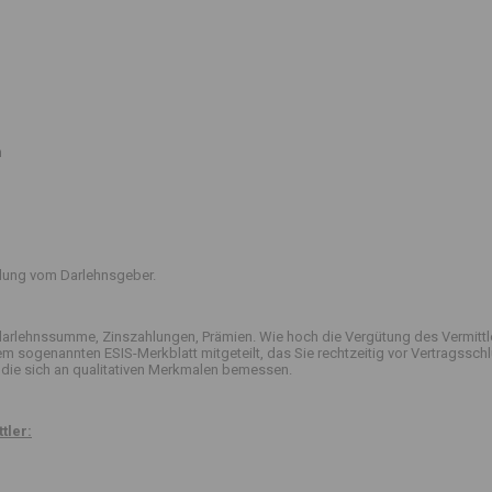
n
ttlung vom Darlehnsgeber.
arlehnssumme, Zinszahlungen, Prämien. Wie hoch die Vergütung des Vermittle
 dem sogenannten ESIS-Merkblatt mitgeteilt, das Sie rechtzeitig vor Vertrag
die sich an qualitativen Merkmalen bemessen.
tler: