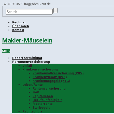
+49 5182 3539
frag@den-knut.de
Rechner
Über mich
Kontakt
Makler-Mäuselein
Menu
Bedarfsermittlung
Personenversicherung
Unfall
Krankenversicherung
Krankenvollversicherung (PKV)
Krankenzusatz (KVZ)
Krankentagegeld (KTG)
Leben/Rente
Rentenversicherung
BAV
Kapitalleben
Berufsunfähigkeit
Riesterrente
Sterbegeld
Rechtschutz