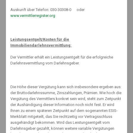
Auskunft über Telefon: 030-30308-0 oder
Sind die o.g. Voraussetzungen erfüllt, bleiben Erträge pro Kind von
www.vermittlerregister.org
rund 10.000 Euro steuerfrei. Obwohl Kinder minderjährig sind, werden
sie also schon als vollwertige Steuerzahler eingestuft. Damit steht
jedem Kind insbesondere auch ein eigener Sparer-Pauschbetrag in
Höhe von 801 Euro zu. Die Eltern von Minderjährigen können einen
Leistungsentgelt/Kosten für die
Freistellungsauftrag pro Kind stellen.
Immobiliendarlehnsvermittlung:
Liegen die Kapitalerträge des Kindes über dem Sparer-Pauschbetrag
Der Vermittler erhält ein Leistungsentgelt für die erfolgreiche
und erzielt das Kind ansonsten keine eigenen Einkünfte, können sie
Darlehnsvermittlung vom Darlehnsgeber.
gegebenenfalls eine Nichtveranlagungsbescheinigung einreichen,
damit auch Erträge oberhalb des Sparer-Pauschbetrags steuerfrei
bleiben. Läuft das Depot auf den Namen des Kindes, ist allerdings
zu beachten, dass bei Studierenden der Anspruch auf BAföG entfällt,
Die Höhe dieser Vergütung kann sich insbesondere ergeben aus:
wenn der junge Erwachsene ein Vermögen von mehr als 7.500 Euro
der Bruttodarlehnssumme, Zinszahlungen, Prämien. Wie hoch die
hat.
Vergütung des Vermittlers konkret sein wird, steht zum Zeitpunkt
der Aushändigung dieser Information noch nicht fest. Er wird
Ihnen zu einem späteren Zeitpunkt auf dem sogenannten ESIS-
Merkblatt mitgeteilt, das Sie rechtzeitig vor Vertragsschluss
ausgehändigt bekommen. Wird das Leistungsentgelt vom
Darlehnsgeber gezahlt, können weitere variable Vergütungen
About The Author