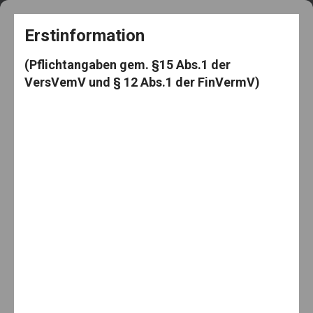
+49 5182 3539
frag@den-knut.de
Erstinformation
(Pflichtangaben gem. §15 Abs.1 der
VersVemV und § 12 Abs.1 der FinVermV)
Makler-Mäuselein
Menu
Home
Investmentfonds
Ein cleveres Geschenk für Kinder
Ein cleveres Geschenk für Kinder
By:
29. November 2019
Knut Mäuselein
Categories:
Investmentfonds
,
Investments
,
Nachhaltigkeit
,