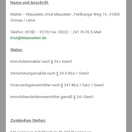
Name und Anschrift:
News
,
Welcome
No Comments
Makler – Mäuselein, Knut Mäuselein , Feldberger Weg 14 , 31028
Gronau / Leine
Telefon: 05182 – 35 39, Fax: 03222 – 241 76 09, E-Mail:
Knut@Maeuselein.de
Status:
In vielen Familien gehören Geldgeschenke zu Feiern wie
Immobilienmakler nach § 34 c GewO
Geburtstagen, Erstkommunion, Konfirmation oder auch Weihnachten
dazu. Viele Eltern wollen das Geld auf einem Sparbuch anlegen. Im
Versicherungsmakler nach § 34 d Abs.1 GewO
aktuellen Niedrigzinsumfeld wirft ein normales Sparkonto jedoch
keine nennenswerten Beträge mehr ab. Beim Sparen für Kinder sind
Finanzanlagenvermittler nach § 34 f Abs.1 Satz 1 GewO
Sicherheit, Gewinn und Flexibilität wichtig. Damit Eltern ihren Kindern
zur Volljährigkeit eine finanzielle Starthilfe für das Studium oder die
Immobiliendarlehnsvermittler gemäß § 34 i GewO
Ausbildung geben können, bieten sich Sparpläne an. Je früher, umso
besser. Hier bietet sich ein langfristiger Fondssparplan an, der
attraktive Renditeaussichten verspricht. Darauf weist die Aktion
„Finanzwissen für alle“ der im BVI organisierten Fondsgesellschaften
Zuständige Stellen:
hin.