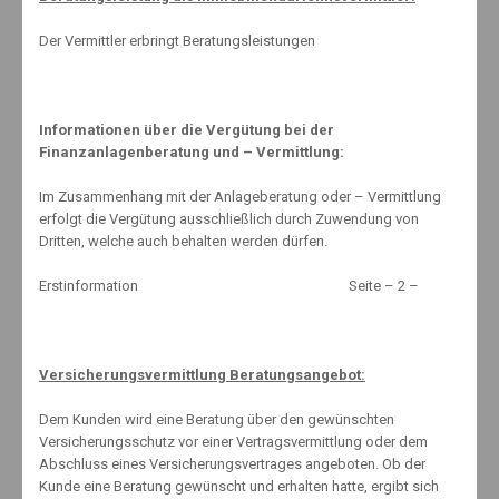
Der Vermittler erbringt Beratungsleistungen
Teure Körperteile
28. Juni 2012
Informationen über die Vergütung bei der
Finanzanlagenberatung und – Vermittlung:
Vatertag
Im Zusammenhang mit der Anlageberatung oder – Vermittlung
26. Mai 2022
erfolgt die Vergütung ausschließlich durch Zuwendung von
Dritten, welche auch behalten werden dürfen.
Erstinformation Seite – 2 –
Wirtschaftsinstitut warnt vor Altersarmut
6. November 2017
Versicherungsvermittlung Beratungsangebot:
Dem Kunden wird eine Beratung über den gewünschten
www.schnell-mal-sparen.com (extern)
Versicherungsschutz vor einer Vertragsvermittlung oder dem
Abschluss eines Versicherungsvertrages angeboten. Ob der
Kunde eine Beratung gewünscht und erhalten hatte, ergibt sich