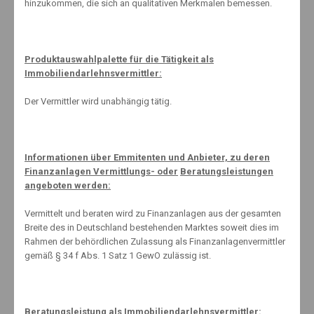
hinzukommen, die sich an qualitativen Merkmalen bemessen.
Produktauswahlpalette für die Tätigkeit als
Knut Maeuselein
Immobiliendarlehnsvermittler:
Der Vermittler wird unabhängig tätig.
Informationen über Emmitenten und Anbieter, zu deren
Finanzanlagen Vermittlungs- oder
Beratungsleistungen
angeboten werden:
Related Posts
Vermittelt und beraten wird zu Finanzanlagen aus der gesamten
Breite des in Deutschland bestehenden Marktes soweit dies im
Rahmen der behördlichen Zulassung als Finanzanlagenvermittler
gemäß § 34 f Abs. 1 Satz 1 GewO zulässig ist.
Babyboomer
21. September 2022
Beratungsleistung als Immobiliendarlehnsvermittler: