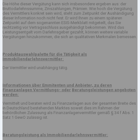
Die Höhe dieser Vergütung kann sich insbesondere ergeben aus: der
Bruttodarlehnssumme, Zinszahlungen, Prämien. Wie hoch die Vergütung
des Vermittlers konkret sein wird, steht zum Zeitpunkt der Aushändigung
dieser Information noch nicht fest. Er wird Ihnen zu einem späteren
Zeitpunkt auf dem sogenannten ESIS-Merkblatt mitgeteilt, das Sie
rechtzeitig vor Vertragsschluss ausgehändigt bekommen. Wird das
Leistungsentgelt vom Darlehnsgeber gezahlt, können weitere variable
Vergütungen hinzukommen, die sich an qualitativen Merkmalen bemessen.
Produktauswahlpalette für die Tätigkeit als
Immobiliendarlehnsvermittler:
Der Vermittler wird unabhängig tätig.
Informationen über Emmitenten und Anbieter, zu deren
Finanzanlagen Vermittlungs- oder
Beratungsleistungen angeboten
werden:
Vermittelt und beraten wird zu Finanzanlagen aus der gesamten Breite des
in Deutschland bestehenden Marktes soweit dies im Rahmen der
behördlichen Zulassung als Finanzanlagenvermittler gemäß § 34 f Abs. 1
Satz 1 GewO zulässig ist.
Beratungsleistung als Immobiliendarlehnsvermittler: