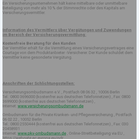
Ein Versicherungsunternehmen hält keine mittelbare oder unmittelbare
Beteiligung von mehr als 10 % der Stimmrechte oder des Kapitals am
Versicherungsvermittler.
Information des Vermittlers über Vergütungen und Zuwendungen
im Bereich der Versicherungsvermittlung:
Kostenfreie Beratung für den Kunden
Der Vermittler erhält für die Vermittlung eines Versicherungsvertrages eine
Courtage von dem Produktanbieter -Versicherer. Der Kunde schuldet dem
Vermittler keine gesonderte Vergütung.
Anschriften der Schlichtungsstellen:
Versicherungsombudsmann e.V. , Postfach 08 06 32 , 10006 Berlin
Tel.: 0800 3696000 (kostenfrei aus deutschen Telefonnetzen) , Fax: 0800
3699000 (kostenfrei aus deutschen Telefonnetzen) ,
Internet:
www.versicherungsombudsmann.de
Ombudsmann für die Private Kranken- und Pflegeversicherung , Postfach
06 02 22 , 10052 Berlin
Tel.: 0800 2550444 (kostenfrei aus deutschen Telefonnetzen) , Fax: 030
20458931
Internet:
www.pkv-ombudsmann.de
, Online-Streitbeteiligung via EU ,
https://webgate.ec.europa.eu/odr