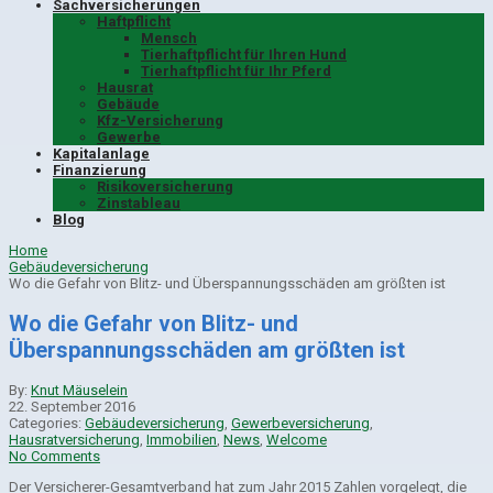
Sachversicherungen
Haftpflicht
Mensch
Tierhaftpflicht für Ihren Hund
Tierhaftpflicht für Ihr Pferd
Hausrat
Gebäude
Kfz-Versicherung
Gewerbe
Kapitalanlage
Finanzierung
Risikoversicherung
Zinstableau
Blog
Home
Gebäudeversicherung
Wo die Gefahr von Blitz- und Überspannungsschäden am größten ist
Wo die Gefahr von Blitz- und
Überspannungsschäden am größten ist
By:
Knut Mäuselein
22. September 2016
Categories:
Gebäudeversicherung
,
Gewerbeversicherung
,
Hausratversicherung
,
Immobilien
,
News
,
Welcome
No Comments
Der Versicherer-Gesamtverband hat zum Jahr 2015 Zahlen vorgelegt, die