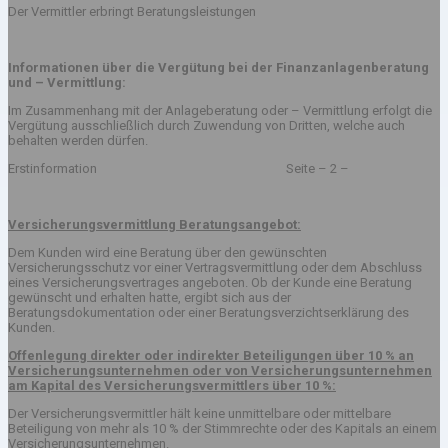
Der Vermittler erbringt Beratungsleistungen
Informationen über die Vergütung bei der Finanzanlagenberatung
und – Vermittlung:
Im Zusammenhang mit der Anlageberatung oder – Vermittlung erfolgt die
Vergütung ausschließlich durch Zuwendung von Dritten, welche auch
behalten werden dürfen.
Erstinformation Seite – 2 –
Versicherungsvermittlung Beratungsangebot:
Dem Kunden wird eine Beratung über den gewünschten
Versicherungsschutz vor einer Vertragsvermittlung oder dem Abschluss
eines Versicherungsvertrages angeboten. Ob der Kunde eine Beratung
gewünscht und erhalten hatte, ergibt sich aus der
Beratungsdokumentation oder einer Beratungsverzichtserklärung des
Kunden.
Offenlegung direkter oder indirekter Beteiligungen über 10 % an
Versicherungsunternehmen oder von Versicherungsunternehmen
am Kapital des Versicherungsvermittlers über 10 %:
Der Versicherungsvermittler hält keine unmittelbare oder mittelbare
Beteiligung von mehr als 10 % der Stimmrechte oder des Kapitals an einem
Versicherungsunternehmen.