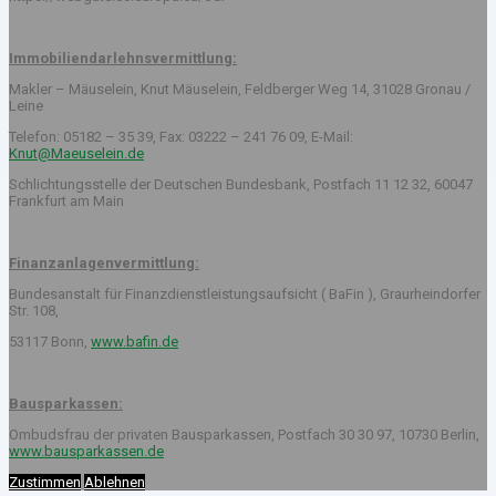
Immobiliendarlehnsvermittlung:
Makler – Mäuselein, Knut Mäuselein, Feldberger Weg 14, 31028 Gronau /
Leine
Telefon: 05182 – 35 39, Fax: 03222 – 241 76 09, E-Mail:
Knut@Maeuselein.de
Schlichtungsstelle der Deutschen Bundesbank, Postfach 11 12 32, 60047
Frankfurt am Main
Finanzanlagenvermittlung:
Bundesanstalt für Finanzdienstleistungsaufsicht ( BaFin ), Graurheindorfer
Str. 108,
53117 Bonn,
www.bafin.de
Bausparkassen:
Ombudsfrau der privaten Bausparkassen, Postfach 30 30 97, 10730 Berlin,
www.bausparkassen.de
Zustimmen
Ablehnen