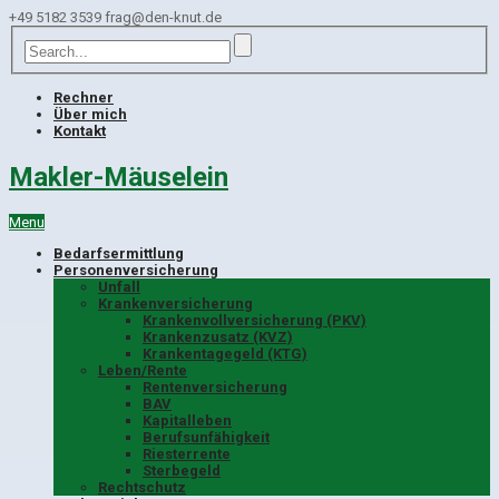
+49 5182 3539
frag@den-knut.de
Rechner
Über mich
Kontakt
Makler-Mäuselein
Menu
Bedarfsermittlung
Personenversicherung
Unfall
Krankenversicherung
Krankenvollversicherung (PKV)
Krankenzusatz (KVZ)
Krankentagegeld (KTG)
Leben/Rente
Rentenversicherung
BAV
Kapitalleben
Berufsunfähigkeit
Riesterrente
Sterbegeld
Rechtschutz