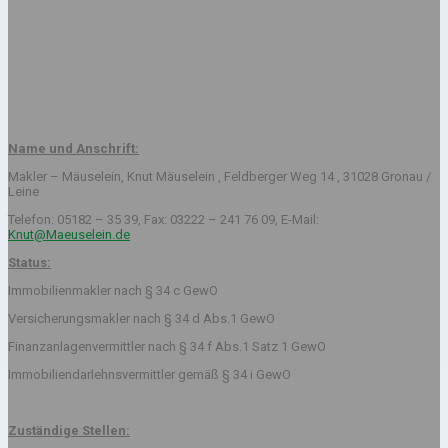
Name und Anschrift:
Makler – Mäuselein, Knut Mäuselein , Feldberger Weg 14 , 31028 Gronau /
Leine
Telefon: 05182 – 35 39, Fax: 03222 – 241 76 09, E-Mail:
Knut@Maeuselein.de
Status:
Immobilienmakler nach § 34 c GewO
Versicherungsmakler nach § 34 d Abs.1 GewO
Finanzanlagenvermittler nach § 34 f Abs.1 Satz 1 GewO
Immobiliendarlehnsvermittler gemäß § 34 i GewO
Zuständige Stellen: