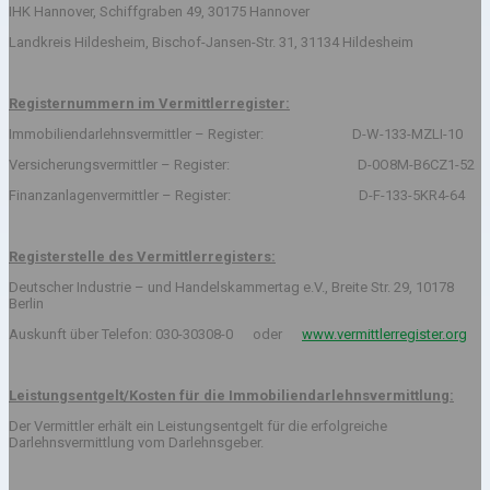
IHK Hannover, Schiffgraben 49, 30175 Hannover
Landkreis Hildesheim, Bischof-Jansen-Str. 31, 31134 Hildesheim
Registernummern im Vermittlerregister:
Immobiliendarlehnsvermittler – Register: D-W-133-MZLI-10
Versicherungsvermittler – Register: D-0O8M-B6CZ1-52
Finanzanlagenvermittler – Register: D-F-133-5KR4-64
Registerstelle des Vermittlerregisters:
Deutscher Industrie – und Handelskammertag e.V., Breite Str. 29, 10178
Berlin
Auskunft über Telefon: 030-30308-0 oder
www.vermittlerregister.org
Leistungsentgelt/Kosten für die Immobiliendarlehnsvermittlung:
Der Vermittler erhält ein Leistungsentgelt für die erfolgreiche
Darlehnsvermittlung vom Darlehnsgeber.