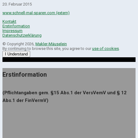
20. Februar 2015
www.schnell-mal-sparen.com (extern)
Kontakt
Erstinformation
Impressum
Datenschutzerklärung
© Copyright 2026,
Makler-Mäuselein
By continuing to browse this site, you agree to our
use of cookies
.
I Understand
Erstinformation
(Pflichtangaben gem. §15 Abs.1 der VersVemV und § 12
Abs.1 der FinVermV)