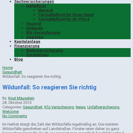
Sachversicherungen
Haftpflicht
Mensch
Tierhaftpflicht für Ihren Hund
Tierhaftpflicht für Ihr Pferd
Hausrat
Gebäude
Kfz-Versicherung
Gewerbe
Kapitalanlage
Finanzierung
Risikoversicherung
Zinstableau
Blog
Home
Gesundheit
Wildunfall: So reagieren Sie richtig
Wildunfall: So reagieren Sie richtig
By:
Knut Mäuselein
28. Oktober 2015
Categories:
Gesundheit
,
Kfz-Versicherung
,
News
,
Unfallversicherung
,
Welcome
No Comments
Im Herbst steigt die Zahl der Wildunfälle regelmäßig an. Die meisten
Wildunfälle geschehen auf Landstraßen. Förster raten daher zu ganz