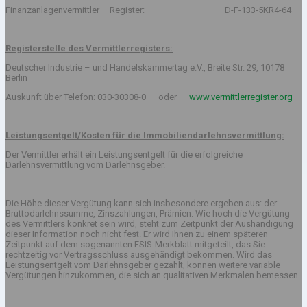
Finanzanlagenvermittler – Register: D-F-133-5KR4-64
Registerstelle des Vermittlerregisters:
Deutscher Industrie – und Handelskammertag e.V., Breite Str. 29, 10178
Berlin
Auskunft über Telefon: 030-30308-0 oder
www.vermittlerregister.org
Leistungsentgelt/Kosten für die Immobiliendarlehnsvermittlung:
Der Vermittler erhält ein Leistungsentgelt für die erfolgreiche
Darlehnsvermittlung vom Darlehnsgeber.
Die Höhe dieser Vergütung kann sich insbesondere ergeben aus: der
Bruttodarlehnssumme, Zinszahlungen, Prämien. Wie hoch die Vergütung
des Vermittlers konkret sein wird, steht zum Zeitpunkt der Aushändigung
dieser Information noch nicht fest. Er wird Ihnen zu einem späteren
Zeitpunkt auf dem sogenannten ESIS-Merkblatt mitgeteilt, das Sie
rechtzeitig vor Vertragsschluss ausgehändigt bekommen. Wird das
Leistungsentgelt vom Darlehnsgeber gezahlt, können weitere variable
Vergütungen hinzukommen, die sich an qualitativen Merkmalen bemessen.