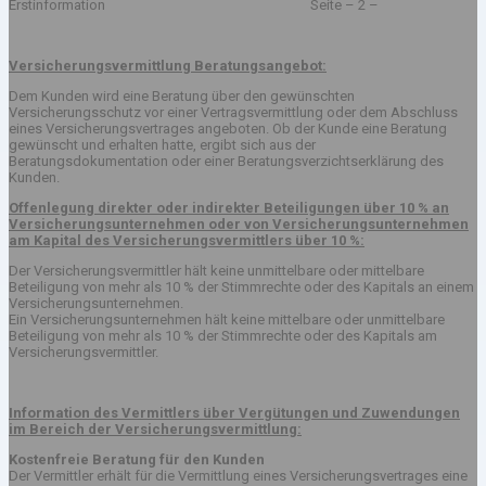
Erstinformation Seite – 2 –
Versicherungsvermittlung Beratungsangebot:
Dem Kunden wird eine Beratung über den gewünschten
Versicherungsschutz vor einer Vertragsvermittlung oder dem Abschluss
eines Versicherungsvertrages angeboten. Ob der Kunde eine Beratung
gewünscht und erhalten hatte, ergibt sich aus der
Beratungsdokumentation oder einer Beratungsverzichtserklärung des
Kunden.
Offenlegung direkter oder indirekter Beteiligungen über 10 % an
Versicherungsunternehmen oder von Versicherungsunternehmen
am Kapital des Versicherungsvermittlers über 10 %:
Der Versicherungsvermittler hält keine unmittelbare oder mittelbare
Beteiligung von mehr als 10 % der Stimmrechte oder des Kapitals an einem
Versicherungsunternehmen.
Ein Versicherungsunternehmen hält keine mittelbare oder unmittelbare
Beteiligung von mehr als 10 % der Stimmrechte oder des Kapitals am
Versicherungsvermittler.
Information des Vermittlers über Vergütungen und Zuwendungen
im Bereich der Versicherungsvermittlung:
Kostenfreie Beratung für den Kunden
Der Vermittler erhält für die Vermittlung eines Versicherungsvertrages eine