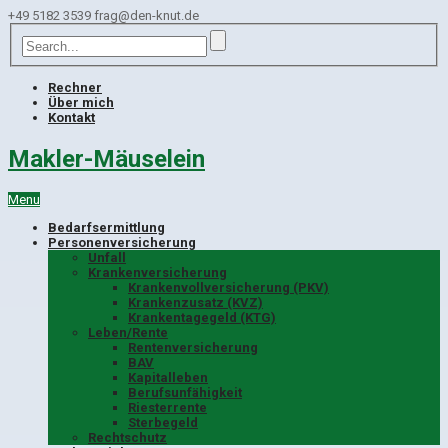
+49 5182 3539
frag@den-knut.de
Rechner
Über mich
Kontakt
Makler-Mäuselein
Menu
Bedarfsermittlung
Personenversicherung
Unfall
Krankenversicherung
Krankenvollversicherung (PKV)
Krankenzusatz (KVZ)
Krankentagegeld (KTG)
Leben/Rente
Rentenversicherung
BAV
Kapitalleben
Berufsunfähigkeit
Riesterrente
Sterbegeld
Rechtschutz