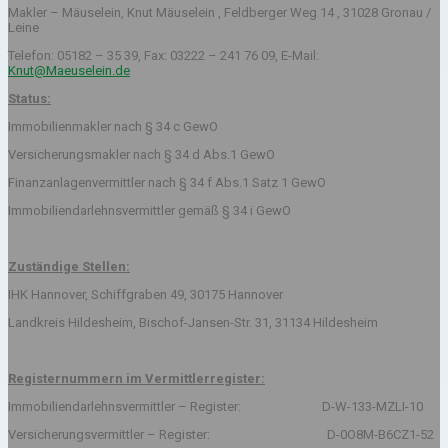
Makler – Mäuselein, Knut Mäuselein , Feldberger Weg 14 , 31028 Gronau /
Leine
Telefon: 05182 – 35 39, Fax: 03222 – 241 76 09, E-Mail:
Knut@Maeuselein.de
Status:
Immobilienmakler nach § 34 c GewO
Versicherungsmakler nach § 34 d Abs.1 GewO
Finanzanlagenvermittler nach § 34 f Abs.1 Satz 1 GewO
Immobiliendarlehnsvermittler gemäß § 34 i GewO
Zuständige Stellen:
IHK Hannover, Schiffgraben 49, 30175 Hannover
Landkreis Hildesheim, Bischof-Jansen-Str. 31, 31134 Hildesheim
Registernummern im Vermittlerregister:
Immobiliendarlehnsvermittler – Register: D-W-133-MZLI-10
Versicherungsvermittler – Register: D-0O8M-B6CZ1-52