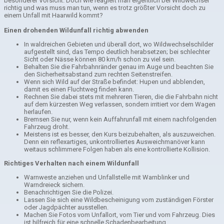
besonderer Vorsicht. Doch wie reagiert man eigentlich bei Wildwechsel
richtig und was muss man tun, wenn es trotz größter Vorsicht doch zu
einem Unfall mit Haarwild kommt?
Einen drohenden Wildunfall richtig abwenden
In waldreichen Gebieten und überall dort, wo Wildwechselschilder
aufgestellt sind, das Tempo deutlich herabsetzen; bei schlechter
Sicht oder Nässe können 80 km/h schon zu viel sein.
Behalten Sie die Fahrbahnränder genau im Auge und beachten Sie
den Sicherheitsabstand zum rechten Seitenstreifen.
Wenn sich Wild auf der Straße befindet: Hupen und abblenden,
damit es einen Fluchtweg finden kann.
Rechnen Sie dabei stets mit mehreren Tieren, die die Fahrbahn nicht
auf dem kürzesten Weg verlassen, sondern irritiert vor dem Wagen
herlaufen.
Bremsen Sie nur, wenn kein Auffahrunfall mit einem nachfolgenden
Fahrzeug droht.
Meistens ist es besser, den Kurs beizubehalten, als auszuweichen.
Denn ein reflexartiges, unkontrolliertes Ausweichmanöver kann
weitaus schlimmere Folgen haben als eine kontrollierte Kollision.
Richtiges Verhalten nach einem Wildunfall
Warnweste anziehen und Unfallstelle mit Warnblinker und
Warndreieck sichern.
Benachrichtigen Sie die Polizei.
Lassen Sie sich eine Wildbescheinigung vom zuständigen Förster
oder Jagdpächter ausstellen.
Machen Sie Fotos vom Unfallort, vom Tier und vom Fahrzeug. Dies
ist hilfreich für eine schnelle Schadenbearbeitung.