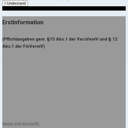
I Understand
Erstinformation
(Pflichtangaben gem. §15 Abs.1 der VersVemV und § 12
Abs.1 der FinVermV)
Name und Anschrift: