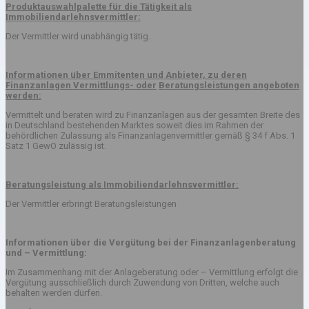
Produktauswahlpalette für die Tätigkeit als
Immobiliendarlehnsvermittler:
Der Vermittler wird unabhängig tätig.
Informationen über Emmitenten und Anbieter, zu deren
Finanzanlagen Vermittlungs- oder
Beratungsleistungen angeboten
werden:
Vermittelt und beraten wird zu Finanzanlagen aus der gesamten Breite des
in Deutschland bestehenden Marktes soweit dies im Rahmen der
behördlichen Zulassung als Finanzanlagenvermittler gemäß § 34 f Abs. 1
Satz 1 GewO zulässig ist.
Beratungsleistung als Immobiliendarlehnsvermittler:
Der Vermittler erbringt Beratungsleistungen
Informationen über die Vergütung bei der Finanzanlagenberatung
und – Vermittlung:
Im Zusammenhang mit der Anlageberatung oder – Vermittlung erfolgt die
Vergütung ausschließlich durch Zuwendung von Dritten, welche auch
behalten werden dürfen.