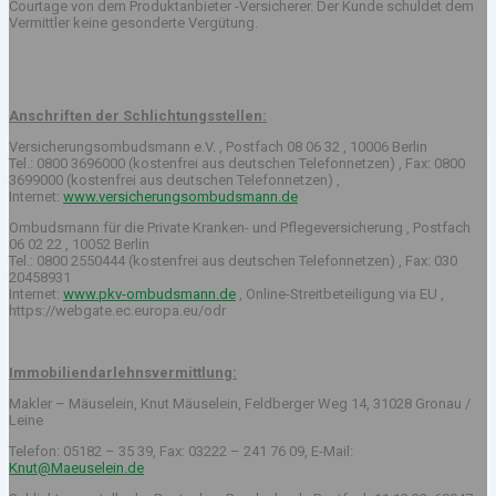
Courtage von dem Produktanbieter -Versicherer. Der Kunde schuldet dem
Vermittler keine gesonderte Vergütung.
Anschriften der Schlichtungsstellen:
Versicherungsombudsmann e.V. , Postfach 08 06 32 , 10006 Berlin
Tel.: 0800 3696000 (kostenfrei aus deutschen Telefonnetzen) , Fax: 0800
3699000 (kostenfrei aus deutschen Telefonnetzen) ,
Internet:
www.versicherungsombudsmann.de
Ombudsmann für die Private Kranken- und Pflegeversicherung , Postfach
06 02 22 , 10052 Berlin
Tel.: 0800 2550444 (kostenfrei aus deutschen Telefonnetzen) , Fax: 030
20458931
Internet:
www.pkv-ombudsmann.de
, Online-Streitbeteiligung via EU ,
https://webgate.ec.europa.eu/odr
Immobiliendarlehnsvermittlung:
Makler – Mäuselein, Knut Mäuselein, Feldberger Weg 14, 31028 Gronau /
Leine
Telefon: 05182 – 35 39, Fax: 03222 – 241 76 09, E-Mail:
Knut@Maeuselein.de