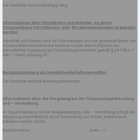
Der Vermittler wird unabhängig tätig.
Informationen über Emmitenten und Anbieter, zu deren
Finanzanlagen Vermittlungs- oder
Beratungsleistungen angeboten
werden:
Vermittelt und beraten wird zu Finanzanlagen aus der gesamten Breite des
in Deutschland bestehenden Marktes soweit dies im Rahmen der
behördlichen Zulassung als Finanzanlagenvermittler gemäß § 34 f Abs. 1
Satz 1 GewO zulässig ist.
Beratungsleistung als Immobiliendarlehnsvermittler:
Der Vermittler erbringt Beratungsleistungen
Informationen über die Vergütung bei der Finanzanlagenberatung
und – Vermittlung:
Im Zusammenhang mit der Anlageberatung oder – Vermittlung erfolgt die
Vergütung ausschließlich durch Zuwendung von Dritten, welche auch
behalten werden dürfen.
Erstinformation Seite – 2 –