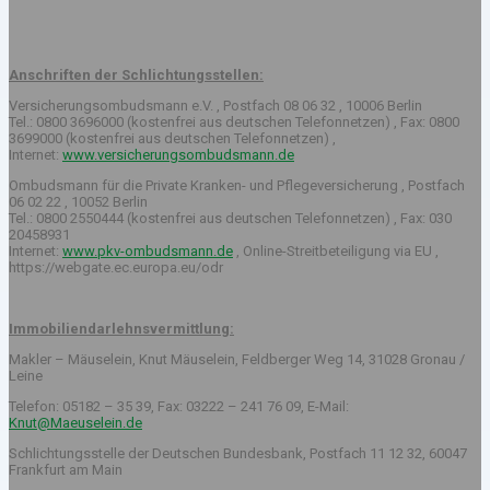
Anschriften der Schlichtungsstellen:
Versicherungsombudsmann e.V. , Postfach 08 06 32 , 10006 Berlin
Tel.: 0800 3696000 (kostenfrei aus deutschen Telefonnetzen) , Fax: 0800
3699000 (kostenfrei aus deutschen Telefonnetzen) ,
Internet:
www.versicherungsombudsmann.de
Ombudsmann für die Private Kranken- und Pflegeversicherung , Postfach
06 02 22 , 10052 Berlin
Tel.: 0800 2550444 (kostenfrei aus deutschen Telefonnetzen) , Fax: 030
20458931
Internet:
www.pkv-ombudsmann.de
, Online-Streitbeteiligung via EU ,
https://webgate.ec.europa.eu/odr
Immobiliendarlehnsvermittlung:
Makler – Mäuselein, Knut Mäuselein, Feldberger Weg 14, 31028 Gronau /
Leine
Telefon: 05182 – 35 39, Fax: 03222 – 241 76 09, E-Mail:
Knut@Maeuselein.de
Schlichtungsstelle der Deutschen Bundesbank, Postfach 11 12 32, 60047
Frankfurt am Main