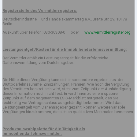
Registerstelle des Vermittlerregisters:
Deutscher Industrie – und Handelskammertag e.V., Breite Str. 29, 10178
Berlin
Auskunft über Telefon: 030-30308-0 oder
www.vermittlerregister.org
Leistungsentgelt/Kosten für die Immobiliendarlehnsvermittlung:
Der Vermittler erhält ein Leistungsentgelt für die erfolgreiche
Darlehnsvermittlung vom Darlehnsgeber.
Die Höhe dieser Vergütung kann sich insbesondere ergeben aus: der
Bruttodarlehnssumme, Zinszahlungen, Prämien. Wie hoch die Vergütung
des Vermittlers konkret sein wird, steht zum Zeitpunkt der Aushändigung
dieser Information noch nicht fest. Er wird Ihnen zu einem späteren
Zeitpunkt auf dem sogenannten ESIS-Merkblatt mitgeteilt, das Sie
rechtzeitig vor Vertragsschluss ausgehändigt bekommen. Wird das
Leistungsentgelt vom Darlehnsgeber gezahlt, können weitere variable
Vergütungen hinzukommen, die sich an qualitativen Merkmalen bemessen.
Produktauswahlpalette für die Tätigkeit als
Immobiliendarlehnsvermittler: