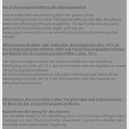
Versicherungsvermittlung Beratungsangebot:
Dem Kunden wird eine Beratung über den gewünschten
Versicherungsschutz vor einer Vertragsvermittlung oder dem Abschluss
eines Versicherungsvertrages angeboten. Ob der Kunde eine Beratung
gewünscht und erhalten hatte, ergibt sich aus der
Beratungsdokumentation oder einer Beratungsverzichtserklärung des
Kunden.
Offenlegung direkter oder indirekter Beteiligungen über 10 % an
Versicherungsunternehmen oder von Versicherungsunternehmen
am Kapital des Versicherungsvermittlers über 10 %:
Der Versicherungsvermittler hält keine unmittelbare oder mittelbare
Beteiligung von mehr als 10 % der Stimmrechte oder des Kapitals an einem
Versicherungsunternehmen.
Ein Versicherungsunternehmen hält keine mittelbare oder unmittelbare
Beteiligung von mehr als 10 % der Stimmrechte oder des Kapitals am
Versicherungsvermittler.
Information des Vermittlers über Vergütungen und Zuwendungen
im Bereich der Versicherungsvermittlung:
Kostenfreie Beratung für den Kunden
Der Vermittler erhält für die Vermittlung eines Versicherungsvertrages eine
Courtage von dem Produktanbieter -Versicherer. Der Kunde schuldet dem
Vermittler keine gesonderte Vergütung.