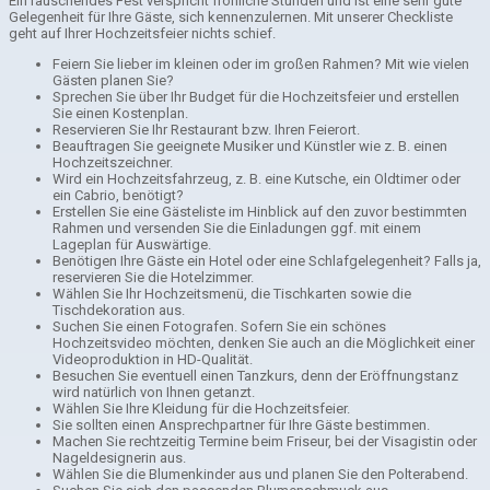
Ein rauschendes Fest verspricht fröhliche Stunden und ist eine sehr gute
Gelegenheit für Ihre Gäste, sich kennenzulernen. Mit unserer Checkliste
geht auf Ihrer Hochzeitsfeier nichts schief.
Feiern Sie lieber im kleinen oder im großen Rahmen? Mit wie vielen
Gästen planen Sie?
Sprechen Sie über Ihr Budget für die Hochzeitsfeier und erstellen
Sie einen Kostenplan.
Reservieren Sie Ihr Restaurant bzw. Ihren Feierort.
Beauftragen Sie geeignete Musiker und Künstler wie z. B. einen
Hochzeitszeichner.
Wird ein Hochzeitsfahrzeug, z. B. eine Kutsche, ein Oldtimer oder
ein Cabrio, benötigt?
Erstellen Sie eine Gästeliste im Hinblick auf den zuvor bestimmten
Rahmen und versenden Sie die Einladungen ggf. mit einem
Lageplan für Auswärtige.
Benötigen Ihre Gäste ein Hotel oder eine Schlafgelegenheit? Falls ja,
reservieren Sie die Hotelzimmer.
Wählen Sie Ihr Hochzeitsmenü, die Tischkarten sowie die
Tischdekoration aus.
Suchen Sie einen Fotografen. Sofern Sie ein schönes
Hochzeitsvideo möchten, denken Sie auch an die Möglichkeit einer
Videoproduktion in HD-Qualität.
Besuchen Sie eventuell einen Tanzkurs, denn der Eröffnungstanz
wird natürlich von Ihnen getanzt.
Wählen Sie Ihre Kleidung für die Hochzeitsfeier.
Sie sollten einen Ansprechpartner für Ihre Gäste bestimmen.
Machen Sie rechtzeitig Termine beim Friseur, bei der Visagistin oder
Nageldesignerin aus.
Wählen Sie die Blumenkinder aus und planen Sie den Polterabend.