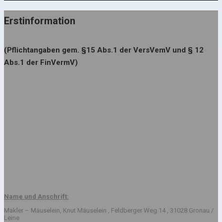
Erstinformation
(Pflichtangaben gem. §15 Abs.1 der VersVemV und § 12
Abs.1 der FinVermV)
Name und Anschrift:
Makler – Mäuselein, Knut Mäuselein , Feldberger Weg 14 , 31028 Gronau /
Leine