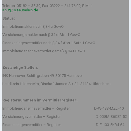
Telefon: 05182 – 35 39, Fax: 03222 – 241 76 09, E-Mail:
Knut@Maeuselein.de
Status:
Immobilienmakler nach § 34 c GewO
Versicherungsmakler nach § 34 d Abs.1 GewO
Finanzanlagenvermittler nach § 34 f Abs.1 Satz 1 GewO
Immobiliendarlehnsvermittler gemäß § 34 i GewO
Zuständige Stellen:
IHK Hannover, Schiffgraben 49, 30175 Hannover
Landkreis Hildesheim, Bischof-Jansen-Str. 31, 31134 Hildesheim
Registernummern im Vermittlerregister:
Immobiliendarlehnsvermittler – Register: D-W-133-MZLI-10
Versicherungsvermittler – Register: D-0O8M-B6CZ1-52
Finanzanlagenvermittler – Register: D-F-133-5KR4-64