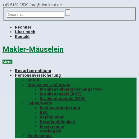
+49 5182 3539
frag@den-knut.de
Rechner
Über mich
Kontakt
Makler-Mäuselein
Menu
Bedarfsermittlung
Personenversicherung
Unfall
Krankenversicherung
Krankenvollversicherung (PKV)
Krankenzusatz (KVZ)
Krankentagegeld (KTG)
Leben/Rente
Rentenversicherung
BAV
Kapitalleben
Berufsunfähigkeit
Riesterrente
Sterbegeld
Rechtschutz