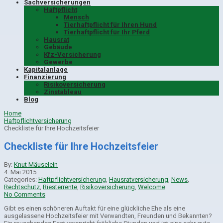
Sachversicherungen
Haftpflicht
Mensch
Tierhaftpflicht für Ihren Hund
Tierhaftpflicht für Ihr Pferd
Hausrat
Gebäude
Kfz-Versicherung
Gewerbe
Kapitalanlage
Finanzierung
Risikoversicherung
Zinstableau
Blog
Home
Haftpflichtversicherung
Checkliste für Ihre Hochzeitsfeier
Checkliste für Ihre Hochzeitsfeier
By:
Knut Mäuselein
4. Mai 2015
Categories:
Haftpflichtversicherung
,
Hausratversicherung
,
News
,
Rechtschutz
,
Riesterrente
,
Risikoversicherung
,
Welcome
No Comments
Gibt es einen schöneren Auftakt für eine glückliche Ehe als eine
ausgelassene Hochzeitsfeier mit Verwandten, Freunden und Bekannten?