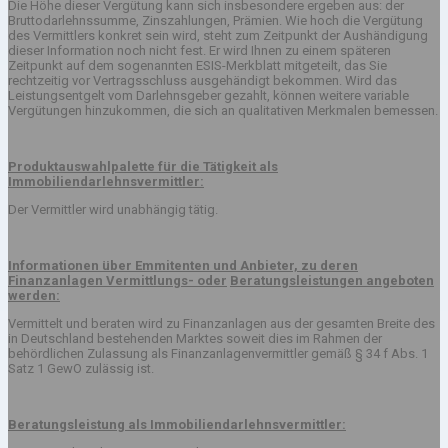
Die Höhe dieser Vergütung kann sich insbesondere ergeben aus: der
Bruttodarlehnssumme, Zinszahlungen, Prämien. Wie hoch die Vergütung
des Vermittlers konkret sein wird, steht zum Zeitpunkt der Aushändigung
dieser Information noch nicht fest. Er wird Ihnen zu einem späteren
Zeitpunkt auf dem sogenannten ESIS-Merkblatt mitgeteilt, das Sie
rechtzeitig vor Vertragsschluss ausgehändigt bekommen. Wird das
Leistungsentgelt vom Darlehnsgeber gezahlt, können weitere variable
Vergütungen hinzukommen, die sich an qualitativen Merkmalen bemessen.
Produktauswahlpalette für die Tätigkeit als
Immobiliendarlehnsvermittler:
Der Vermittler wird unabhängig tätig.
Informationen über Emmitenten und Anbieter, zu deren
Finanzanlagen Vermittlungs- oder
Beratungsleistungen angeboten
werden:
Vermittelt und beraten wird zu Finanzanlagen aus der gesamten Breite des
in Deutschland bestehenden Marktes soweit dies im Rahmen der
behördlichen Zulassung als Finanzanlagenvermittler gemäß § 34 f Abs. 1
Satz 1 GewO zulässig ist.
Beratungsleistung als Immobiliendarlehnsvermittler: