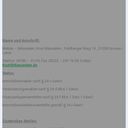
Name und Anschrift:
Makler – Mäuselein, Knut Mäuselein , Feldberger Weg 14 , 31028 Gronau /
Leine
Telefon: 05182 – 35 39, Fax: 03222 – 241 76 09, E-Mail:
Knut@Maeuselein.de
Status:
Immobilienmakler nach § 34 c GewO
Versicherungsmakler nach § 34 d Abs.1 GewO
Finanzanlagenvermittler nach § 34 f Abs.1 Satz 1 GewO
Immobiliendarlehnsvermittler gemäß § 34 i GewO
Zuständige Stellen: