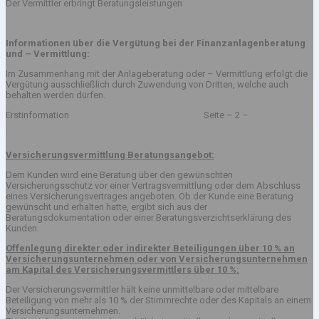
Der Vermittler erbringt Beratungsleistungen
Informationen über die Vergütung bei der Finanzanlagenberatung
und – Vermittlung:
Im Zusammenhang mit der Anlageberatung oder – Vermittlung erfolgt die
Vergütung ausschließlich durch Zuwendung von Dritten, welche auch
behalten werden dürfen.
Erstinformation Seite – 2 –
Versicherungsvermittlung Beratungsangebot:
Dem Kunden wird eine Beratung über den gewünschten
Versicherungsschutz vor einer Vertragsvermittlung oder dem Abschluss
eines Versicherungsvertrages angeboten. Ob der Kunde eine Beratung
gewünscht und erhalten hatte, ergibt sich aus der
Beratungsdokumentation oder einer Beratungsverzichtserklärung des
Kunden.
Offenlegung direkter oder indirekter Beteiligungen über 10 % an
Versicherungsunternehmen oder von Versicherungsunternehmen
am Kapital des Versicherungsvermittlers über 10 %:
Der Versicherungsvermittler hält keine unmittelbare oder mittelbare
Beteiligung von mehr als 10 % der Stimmrechte oder des Kapitals an einem
Versicherungsunternehmen.