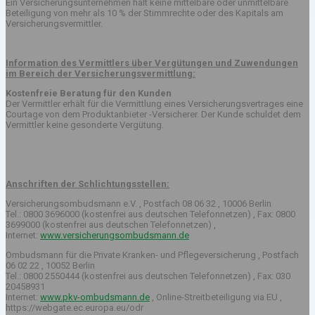
Ein Versicherungsunternehmen hält keine mittelbare oder unmittelbare
Beteiligung von mehr als 10 % der Stimmrechte oder des Kapitals am
Versicherungsvermittler.
Information des Vermittlers über Vergütungen und Zuwendungen
im Bereich der Versicherungsvermittlung:
Kostenfreie Beratung für den Kunden
Der Vermittler erhält für die Vermittlung eines Versicherungsvertrages eine
Courtage von dem Produktanbieter -Versicherer. Der Kunde schuldet dem
Vermittler keine gesonderte Vergütung.
Anschriften der Schlichtungsstellen:
Versicherungsombudsmann e.V. , Postfach 08 06 32 , 10006 Berlin
Tel.: 0800 3696000 (kostenfrei aus deutschen Telefonnetzen) , Fax: 0800
3699000 (kostenfrei aus deutschen Telefonnetzen) ,
Internet:
www.versicherungsombudsmann.de
Ombudsmann für die Private Kranken- und Pflegeversicherung , Postfach
06 02 22 , 10052 Berlin
Tel.: 0800 2550444 (kostenfrei aus deutschen Telefonnetzen) , Fax: 030
20458931
Internet:
www.pkv-ombudsmann.de
, Online-Streitbeteiligung via EU ,
https://webgate.ec.europa.eu/odr