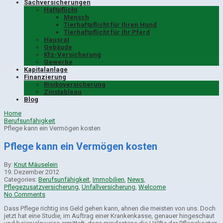
Sachversicherungen
Haftpflicht
Mensch
Tierhaftpflicht für Ihren Hund
Tierhaftpflicht für Ihr Pferd
Hausrat
Gebäude
Kfz-Versicherung
Gewerbe
Kapitalanlage
Finanzierung
Risikoversicherung
Zinstableau
Blog
Home
Berufsunfähigkeit
Pflege kann ein Vermögen kosten
Pflege kann ein Vermögen kosten
By:
Knut Mäuselein
19. Dezember 2012
Categories:
Berufsunfähigkeit
,
Immobilien
,
News
,
Pflegezusatzversicherung
,
Unfallversicherung
,
Welcome
No Comments
Dass Pflege richtig ins Geld gehen kann, ahnen die meisten von uns. Doch
jetzt hat eine Studie, im Auftrag einer Krankenkasse, genauer hingeschaut