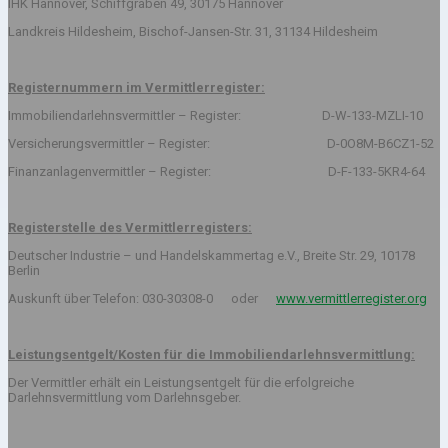
IHK Hannover, Schiffgraben 49, 30175 Hannover
Landkreis Hildesheim, Bischof-Jansen-Str. 31, 31134 Hildesheim
Registernummern im Vermittlerregister:
Immobiliendarlehnsvermittler – Register: D-W-133-MZLI-10
Versicherungsvermittler – Register: D-0O8M-B6CZ1-52
Finanzanlagenvermittler – Register: D-F-133-5KR4-64
Registerstelle des Vermittlerregisters:
Deutscher Industrie – und Handelskammertag e.V., Breite Str. 29, 10178
Berlin
Auskunft über Telefon: 030-30308-0 oder
www.vermittlerregister.org
Leistungsentgelt/Kosten für die Immobiliendarlehnsvermittlung:
Der Vermittler erhält ein Leistungsentgelt für die erfolgreiche
Darlehnsvermittlung vom Darlehnsgeber.