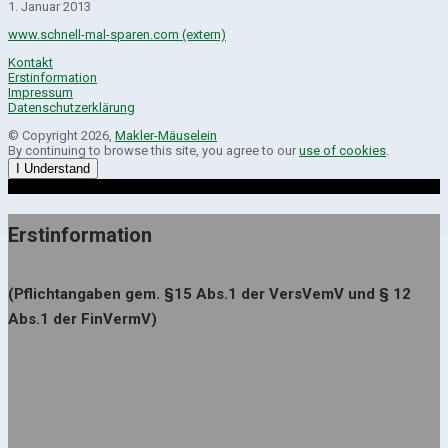
1. Januar 2013
www.schnell-mal-sparen.com (extern)
Kontakt
Erstinformation
Impressum
Datenschutzerklärung
© Copyright 2026,
Makler-Mäuselein
By continuing to browse this site, you agree to our
use of cookies
.
I Understand
Erstinformation
(Pflichtangaben gem. §15 Abs.1 der VersVemV und § 12
Abs.1 der FinVermV)