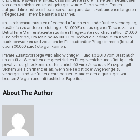
und beispielsweise ermittelt, dass mindestens die Hälfte der Pflegekosten
von den Versicherten selbst getragen wurde. Dabei werden Frauen –
aufgrund ihrer höheren Lebenserwartung und damit verbundenen längeren
Pflegedauer – mehr belastet als Männer.
Im Durchschnitt mussten Pflegebedürftige hierzulande für ihre Versorgung,
zusätzlich zu anderen Leistungen, 31.000 Euro aus eigener Tasche zahlen.
Betroffene Männer steuerten zu ihren Pflegekosten durchschnittlich 21.000
Euro selbst bei, Frauen rund 45.000 Euro. Wobei die individuellen Kosten
stark schwanken und vor allem im Fall stationärer Pflege immens (bis auf
über 300.000 Euro) steigen können.
Private Zusatzvorsorge wird also wichtiger – und ab 2013 vom Staat auch
unterstützt. Wer neben der gesetzlichen Pflegeversicherung künftig auch
privat vorsorgt, bekommt dafür jährlich 60 Euro Zuschuss. Prinzipiell gilt:
Sichern Sie sich finanziell ab, wenn Sie selbst oder Angehörige zu
versorgen sind. Je früher desto besser, je länger desto günstiger. Wir
beraten Sie gern und mit fachlicher Expertise.
About The Author