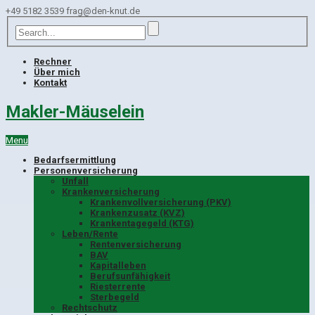
+49 5182 3539
frag@den-knut.de
Rechner
Über mich
Kontakt
Makler-Mäuselein
Menu
Bedarfsermittlung
Personenversicherung
Unfall
Krankenversicherung
Krankenvollversicherung (PKV)
Krankenzusatz (KVZ)
Krankentagegeld (KTG)
Leben/Rente
Rentenversicherung
BAV
Kapitalleben
Berufsunfähigkeit
Riesterrente
Sterbegeld
Rechtschutz