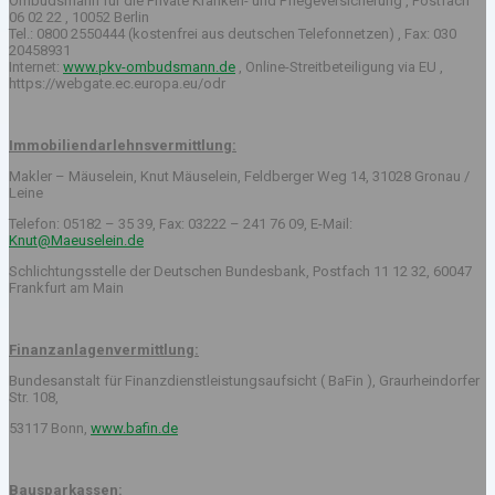
Ombudsmann für die Private Kranken- und Pflegeversicherung , Postfach
06 02 22 , 10052 Berlin
Tel.: 0800 2550444 (kostenfrei aus deutschen Telefonnetzen) , Fax: 030
20458931
Internet:
www.pkv-ombudsmann.de
, Online-Streitbeteiligung via EU ,
https://webgate.ec.europa.eu/odr
Immobiliendarlehnsvermittlung:
Makler – Mäuselein, Knut Mäuselein, Feldberger Weg 14, 31028 Gronau /
Leine
Telefon: 05182 – 35 39, Fax: 03222 – 241 76 09, E-Mail:
Knut@Maeuselein.de
Schlichtungsstelle der Deutschen Bundesbank, Postfach 11 12 32, 60047
Frankfurt am Main
Finanzanlagenvermittlung:
Bundesanstalt für Finanzdienstleistungsaufsicht ( BaFin ), Graurheindorfer
Str. 108,
53117 Bonn,
www.bafin.de
Bausparkassen: