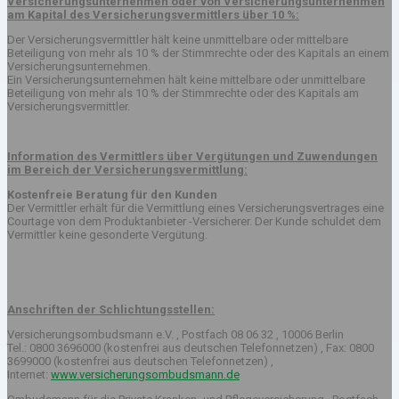
Versicherungsunternehmen oder von Versicherungsunternehmen
am Kapital des Versicherungsvermittlers über 10 %:
Der Versicherungsvermittler hält keine unmittelbare oder mittelbare
Beteiligung von mehr als 10 % der Stimmrechte oder des Kapitals an einem
Versicherungsunternehmen.
Ein Versicherungsunternehmen hält keine mittelbare oder unmittelbare
Beteiligung von mehr als 10 % der Stimmrechte oder des Kapitals am
Versicherungsvermittler.
Information des Vermittlers über Vergütungen und Zuwendungen
im Bereich der Versicherungsvermittlung:
Kostenfreie Beratung für den Kunden
Der Vermittler erhält für die Vermittlung eines Versicherungsvertrages eine
Courtage von dem Produktanbieter -Versicherer. Der Kunde schuldet dem
Vermittler keine gesonderte Vergütung.
Anschriften der Schlichtungsstellen:
Versicherungsombudsmann e.V. , Postfach 08 06 32 , 10006 Berlin
Tel.: 0800 3696000 (kostenfrei aus deutschen Telefonnetzen) , Fax: 0800
3699000 (kostenfrei aus deutschen Telefonnetzen) ,
Internet:
www.versicherungsombudsmann.de