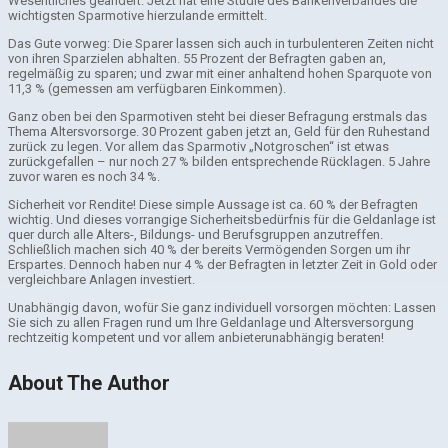
Wesentliches geändert. Jetzt hat eine Studie des Bankenverbandes die
wichtigsten Sparmotive hierzulande ermittelt.
Das Gute vorweg: Die Sparer lassen sich auch in turbulenteren Zeiten nicht
von ihren Sparzielen abhalten. 55 Prozent der Befragten gaben an,
regelmäßig zu sparen; und zwar mit einer anhaltend hohen Sparquote von
11,3 % (gemessen am verfügbaren Einkommen).
Ganz oben bei den Sparmotiven steht bei dieser Befragung erstmals das
Thema Altersvorsorge. 30 Prozent gaben jetzt an, Geld für den Ruhestand
zurück zu legen. Vor allem das Sparmotiv „Notgroschen“ ist etwas
zurückgefallen – nur noch 27 % bilden entsprechende Rücklagen. 5 Jahre
zuvor waren es noch 34 %.
Sicherheit vor Rendite! Diese simple Aussage ist ca. 60 % der Befragten
wichtig. Und dieses vorrangige Sicherheitsbedürfnis für die Geldanlage ist
quer durch alle Alters-, Bildungs- und Berufsgruppen anzutreffen.
Schließlich machen sich 40 % der bereits Vermögenden Sorgen um ihr
Erspartes. Dennoch haben nur 4 % der Befragten in letzter Zeit in Gold oder
vergleichbare Anlagen investiert.
Unabhängig davon, wofür Sie ganz individuell vorsorgen möchten: Lassen
Sie sich zu allen Fragen rund um Ihre Geldanlage und Altersversorgung
rechtzeitig kompetent und vor allem anbieterunabhängig beraten!
About The Author