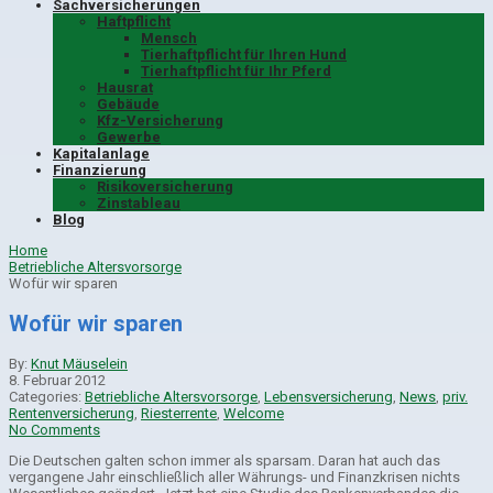
Sachversicherungen
Haftpflicht
Mensch
Tierhaftpflicht für Ihren Hund
Tierhaftpflicht für Ihr Pferd
Hausrat
Gebäude
Kfz-Versicherung
Gewerbe
Kapitalanlage
Finanzierung
Risikoversicherung
Zinstableau
Blog
Home
Betriebliche Altersvorsorge
Wofür wir sparen
Wofür wir sparen
By:
Knut Mäuselein
8. Februar 2012
Categories:
Betriebliche Altersvorsorge
,
Lebensversicherung
,
News
,
priv.
Rentenversicherung
,
Riesterrente
,
Welcome
No Comments
Die Deutschen galten schon immer als sparsam. Daran hat auch das
vergangene Jahr einschließlich aller Währungs- und Finanzkrisen nichts