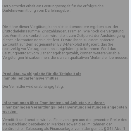
Der Vermittler erhält ein Leistungsentgelt für die erfolgreiche
Darlehnsvermittlung vom Darlehnsgeber.
Die Höhe dieser Vergütung kann sich insbesondere ergeben aus: der
Bruttodarlehnssumme, Zinszahlungen, Prämien. Wie hoch die Vergütung
des Vermittlers konkret sein wird, steht zum Zeitpunkt der Aushändigung
dieser Information noch nicht fest. Er wird Ihnen zu einem späteren
Zeitpunkt auf dem sogenannten ESIS-Merkblatt mitgeteilt, das Sie
rechtzeitig vor Vertragsschluss ausgehändigt bekommen. Wird das
Leistungsentgelt vom Darlehnsgeber gezahlt, können weitere variable
Vergütungen hinzukommen, die sich an qualitativen Merkmalen bemessen.
Produktauswahlpalette für die Tätigkeit als
Immobiliendarlehnsvermittler:
Der Vermittler wird unabhängig tätig.
Informationen über Emmitenten und Anbieter, zu deren
Finanzanlagen Vermittlungs- oder
Beratungsleistungen angeboten
werden:
Vermittelt und beraten wird zu Finanzanlagen aus der gesamten Breite des
in Deutschland bestehenden Marktes soweit dies im Rahmen der
behördlichen Zulassung als Finanzanlagenvermittler gemäß § 34 f Abs. 1