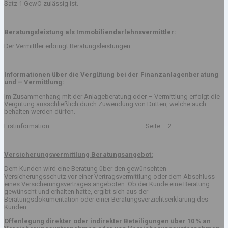
Satz 1 GewO zulässig ist.
Beratungsleistung als Immobiliendarlehnsvermittler:
Der Vermittler erbringt Beratungsleistungen
Informationen über die Vergütung bei der Finanzanlagenberatung
und – Vermittlung:
Im Zusammenhang mit der Anlageberatung oder – Vermittlung erfolgt die
Vergütung ausschließlich durch Zuwendung von Dritten, welche auch
behalten werden dürfen.
Erstinformation Seite – 2 –
Versicherungsvermittlung Beratungsangebot:
Dem Kunden wird eine Beratung über den gewünschten
Versicherungsschutz vor einer Vertragsvermittlung oder dem Abschluss
eines Versicherungsvertrages angeboten. Ob der Kunde eine Beratung
gewünscht und erhalten hatte, ergibt sich aus der
Beratungsdokumentation oder einer Beratungsverzichtserklärung des
Kunden.
Offenlegung direkter oder indirekter Beteiligungen über 10 % an