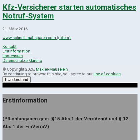
Kfz-Versicherer starten automatisches
Notruf-System
21. März 2016
www.schnell-mal-sparen.com (extern)
Kontakt
Erstinformation
Impressum
Datenschutzerklärung
© Copyright 2026,
Makler-Mäuselein
By continuing to browse this site, you agree to our
use of cookies
.
I Understand
Erstinformation
(Pflichtangaben gem. §15 Abs.1 der VersVemV und § 12
Abs.1 der FinVermV)