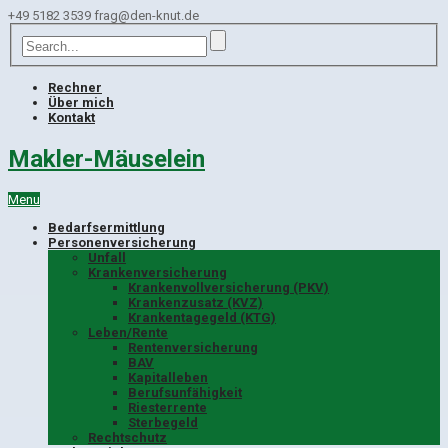
+49 5182 3539
frag@den-knut.de
Rechner
Über mich
Kontakt
Makler-Mäuselein
Menu
Bedarfsermittlung
Personenversicherung
Unfall
Krankenversicherung
Krankenvollversicherung (PKV)
Krankenzusatz (KVZ)
Krankentagegeld (KTG)
Leben/Rente
Rentenversicherung
BAV
Kapitalleben
Berufsunfähigkeit
Riesterrente
Sterbegeld
Rechtschutz