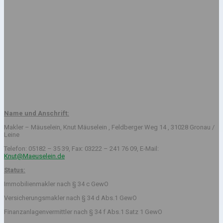
Name und Anschrift:
Makler – Mäuselein, Knut Mäuselein , Feldberger Weg 14 , 31028 Gronau /
Leine
Telefon: 05182 – 35 39, Fax: 03222 – 241 76 09, E-Mail:
Knut@Maeuselein.de
Status:
Immobilienmakler nach § 34 c GewO
Versicherungsmakler nach § 34 d Abs.1 GewO
Finanzanlagenvermittler nach § 34 f Abs.1 Satz 1 GewO