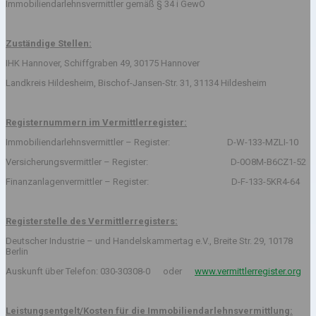
Immobiliendarlehnsvermittler gemäß § 34 i GewO
Zuständige Stellen:
IHK Hannover, Schiffgraben 49, 30175 Hannover
Landkreis Hildesheim, Bischof-Jansen-Str. 31, 31134 Hildesheim
Registernummern im Vermittlerregister:
Immobiliendarlehnsvermittler – Register: D-W-133-MZLI-10
Versicherungsvermittler – Register: D-0O8M-B6CZ1-52
Finanzanlagenvermittler – Register: D-F-133-5KR4-64
Registerstelle des Vermittlerregisters:
Deutscher Industrie – und Handelskammertag e.V., Breite Str. 29, 10178
Berlin
Auskunft über Telefon: 030-30308-0 oder
www.vermittlerregister.org
Leistungsentgelt/Kosten für die Immobiliendarlehnsvermittlung: