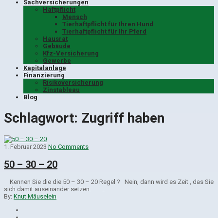
Sachversicherungen
Haftpflicht
Mensch
Tierhaftpflicht für Ihren Hund
Tierhaftpflicht für Ihr Pferd
Hausrat
Gebäude
Kfz-Versicherung
Gewerbe
Kapitalanlage
Finanzierung
Risikoversicherung
Zinstableau
Blog
Schlagwort:
Zugriff haben
1. Februar 2023
No Comments
50 – 30 – 20
Kennen Sie die die 50 – 30 – 20 Regel ? Nein, dann wird es Zeit , das Sie
sich damit auseinander setzen. …
By:
Knut Mäuselein