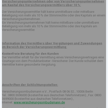
Versicherungsunternehmen oder von Versicherungsunternehmen
am Kapital des Versicherungsvermittlers über 10 %:
Der Versicherungsvermittler hält keine unmittelbare oder mittelbare
Beteiligung von mehr als 10 % der Stimmrechte oder des Kapitals an einem
Versicherungsunternehmen.
Ein Versicherungsunternehmen hält keine mittelbare oder unmittelbare
Beteiligung von mehr als 10 % der Stimmrechte oder des Kapitals am
Versicherungsvermittler.
Information des Vermittlers über Vergütungen und Zuwendungen
im Bereich der Versicherungsvermittlung:
Kostenfreie Beratung für den Kunden
Der Vermittler erhält für die Vermittlung eines Versicherungsvertrages eine
Courtage von dem Produktanbieter -Versicherer. Der Kunde schuldet dem
Vermittler keine gesonderte Vergütung.
Anschriften der Schlichtungsstellen:
Versicherungsombudsmann e.V. , Postfach 08 06 32 , 10006 Berlin
Tel.: 0800 3696000 (kostenfrei aus deutschen Telefonnetzen) , Fax: 0800
3699000 (kostenfrei aus deutschen Telefonnetzen) ,
Internet:
www.versicherungsombudsmann.de