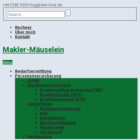
+49 5182 3539
frag@den-knut.de
Rechner
Über mich
Kontakt
Makler-Mäuselein
Menu
Bedarfsermittlung
Personenversicherung
Unfall
Krankenversicherung
Krankenvollversicherung (PKV)
Krankenzusatz (KVZ)
Krankentagegeld (KTG)
Leben/Rente
Rentenversicherung
BAV
Kapitalleben
Berufsunfähigkeit
Riesterrente
Sterbegeld
Rechtschutz