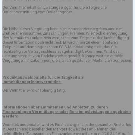
Der Vermittler erhält ein Leistungsentgelt für die erfolgreiche
Darlehnsvermittlung vom Darlehnsgeber.
Die Höhe dieser Vergütung kann sich insbesondere ergeben aus: der
Bruttodarlehnssumme, Zinszahlungen, Prämien. Wie hoch die Vergütung
des Vermittlers konkret sein wird, steht zum Zeitpunkt der Aushändigung
dieser Information noch nicht fest. Er wird Ihnen zu einem späteren
Zeitpunkt auf dem sogenannten ESIS-Merkblatt mitgeteilt, das Sie
rechtzeitig vor Vertragsschluss ausgehändigt bekommen. Wird das
Leistungsentgelt vom Darlehnsgeber gezahlt, können weitere variable
Vergütungen hinzukommen, die sich an qualitativen Merkmalen bemessen.
Produktauswahlpalette für die Tätigkeit als
Immobiliendarlehnsvermittler:
Der Vermittler wird unabhängig tätig.
Informationen über Emmitenten und Anbieter, zu deren
Finanzanlagen Vermittlungs- oder
Beratungsleistungen angeboten
werden:
Vermittelt und beraten wird zu Finanzanlagen aus der gesamten Breite des
in Deutschland bestehenden Marktes soweit dies im Rahmen der
behördlichen Zulassung als Finanzanlagenvermittler gemäß § 34 f Abs. 1