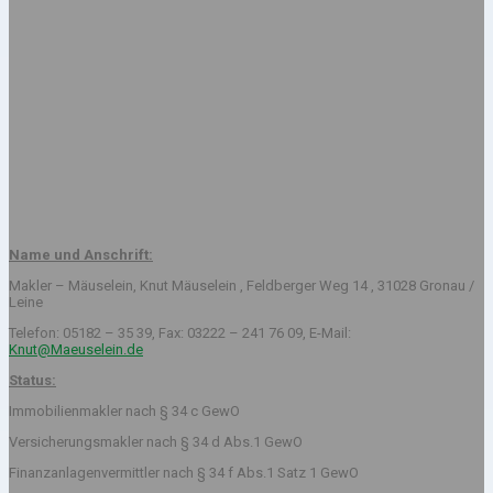
Name und Anschrift:
Makler – Mäuselein, Knut Mäuselein , Feldberger Weg 14 , 31028 Gronau /
Leine
Telefon: 05182 – 35 39, Fax: 03222 – 241 76 09, E-Mail:
Knut@Maeuselein.de
Status:
Immobilienmakler nach § 34 c GewO
Versicherungsmakler nach § 34 d Abs.1 GewO
Finanzanlagenvermittler nach § 34 f Abs.1 Satz 1 GewO