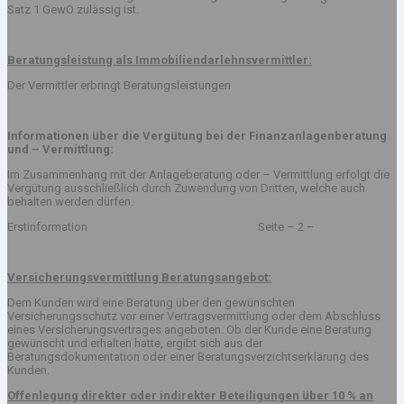
Satz 1 GewO zulässig ist.
Beratungsleistung als Immobiliendarlehnsvermittler:
Der Vermittler erbringt Beratungsleistungen
Informationen über die Vergütung bei der Finanzanlagenberatung
und – Vermittlung:
Im Zusammenhang mit der Anlageberatung oder – Vermittlung erfolgt die
Vergütung ausschließlich durch Zuwendung von Dritten, welche auch
behalten werden dürfen.
Erstinformation Seite – 2 –
Versicherungsvermittlung Beratungsangebot:
Dem Kunden wird eine Beratung über den gewünschten
Versicherungsschutz vor einer Vertragsvermittlung oder dem Abschluss
eines Versicherungsvertrages angeboten. Ob der Kunde eine Beratung
gewünscht und erhalten hatte, ergibt sich aus der
Beratungsdokumentation oder einer Beratungsverzichtserklärung des
Kunden.
Offenlegung direkter oder indirekter Beteiligungen über 10 % an