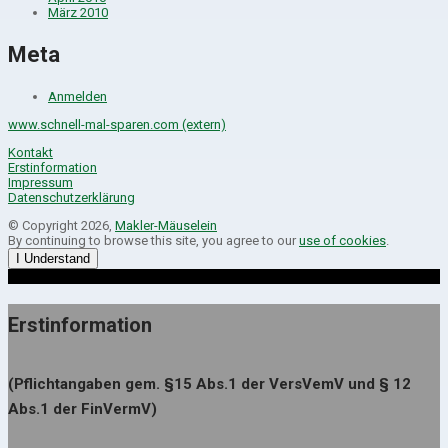
März 2010
Meta
Anmelden
www.schnell-mal-sparen.com (extern)
Kontakt
Erstinformation
Impressum
Datenschutzerklärung
© Copyright 2026,
Makler-Mäuselein
By continuing to browse this site, you agree to our
use of cookies
.
I Understand
Erstinformation
(Pflichtangaben gem. §15 Abs.1 der VersVemV und § 12
Abs.1 der FinVermV)