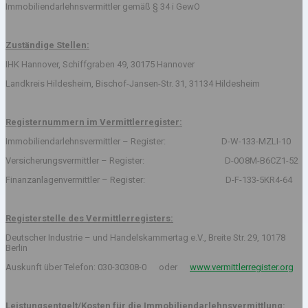
Immobiliendarlehnsvermittler gemäß § 34 i GewO
Zuständige Stellen:
IHK Hannover, Schiffgraben 49, 30175 Hannover
Landkreis Hildesheim, Bischof-Jansen-Str. 31, 31134 Hildesheim
Registernummern im Vermittlerregister:
Immobiliendarlehnsvermittler – Register: D-W-133-MZLI-10
Versicherungsvermittler – Register: D-0O8M-B6CZ1-52
Finanzanlagenvermittler – Register: D-F-133-5KR4-64
Registerstelle des Vermittlerregisters:
Deutscher Industrie – und Handelskammertag e.V., Breite Str. 29, 10178
Berlin
Auskunft über Telefon: 030-30308-0 oder
www.vermittlerregister.org
Leistungsentgelt/Kosten für die Immobiliendarlehnsvermittlung: