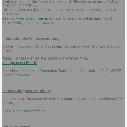
Ombudsmann für die Private Kranken- und Pflegeversicherung , Postfach
06 02 22 , 10052 Berlin
Tel.: 0800 2550444 (kostenfrei aus deutschen Telefonnetzen) , Fax: 030
20458931
Internet:
www.pkv-ombudsmann.de
, Online-Streitbeteiligung via EU ,
https://webgate.ec.europa.eu/odr
Immobiliendarlehnsvermittlung:
Makler – Mäuselein, Knut Mäuselein, Feldberger Weg 14, 31028 Gronau /
Leine
Telefon: 05182 – 35 39, Fax: 03222 – 241 76 09, E-Mail:
Knut@Maeuselein.de
Schlichtungsstelle der Deutschen Bundesbank, Postfach 11 12 32, 60047
Frankfurt am Main
Finanzanlagenvermittlung:
Bundesanstalt für Finanzdienstleistungsaufsicht ( BaFin ), Graurheindorfer
Str. 108,
53117 Bonn,
www.bafin.de
Bausparkassen: